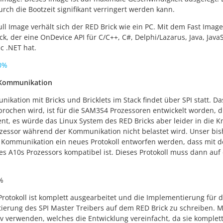
rch die Bootzeit signifikant verringert werden kann.
ll Image verhält sich der RED Brick wie ein PC. Mit dem Fast Image 
ck, der eine OnDevice API für C/C++, C#, Delphi/Lazarus, Java, Java
ic .NET hat.
00%
 Kommunikation
ikation mit Bricks und Bricklets im Stack findet über SPI statt. D
prochen wird, ist für die SAM3S4 Prozessoren entwickelt worden, di
ient, es würde das Linux System des RED Bricks aber leider in die 
zessor während der Kommunikation nicht belastet wird. Unser bish
I Kommunikation ein neues Protokoll entworfen werden, dass mit 
s A10s Prozessors kompatibel ist. Dieses Protokoll muss dann au
%
rotokoll ist komplett ausgearbeitet und die Implementierung für die 
erung des SPI Master Treibers auf dem RED Brick zu schreiben. M
v verwenden, welches die Entwicklung vereinfacht, da sie komplett