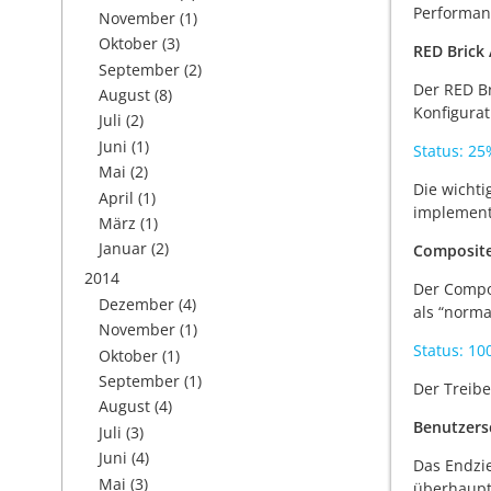
Performanc
November
(1)
Oktober
(3)
RED Brick
September
(2)
Der RED Br
August
(8)
Konfigurat
Juli
(2)
Juni
(1)
Status: 25
Mai
(2)
Die wichti
April
(1)
implement
März
(1)
Januar
(2)
Composite
2014
Der Compos
Dezember
(4)
als “norma
November
(1)
Status: 1
Oktober
(1)
September
(1)
Der Treiber
August
(4)
Benutzersc
Juli
(3)
Juni
(4)
Das Endzie
Mai
(3)
überhaupt