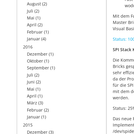
August
(2)
wodu
Juli
(2)
Mit dem Fu
Mai
(1)
Master Bri
April
(2)
Visual Bas
Februar
(1)
Januar
(4)
Status: 1
2016
SPI Stack
Dezember
(1)
Die Kommun
Oktober
(1)
Bricks ges
September
(1)
sehr effiz
Juli
(2)
da der Pro
Juni
(2)
für die SP
Mai
(1)
mit dem de
April
(1)
werden.
März
(3)
Status: 25
Februar
(2)
Januar
(1)
Das neue P
Implementi
2015
/dev/spide
Dezember
(3)