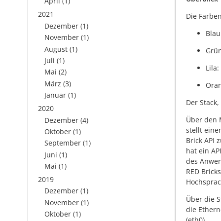
April
(1)
2021
Die Farben
Dezember
(1)
Blau
November
(1)
August
(1)
Grün
Juli
(1)
Lila
Mai
(2)
März
(3)
Oran
Januar
(1)
Der Stack,
2020
Über den M
Dezember
(4)
stellt ein
Oktober
(1)
Brick API 
September
(1)
hat ein AP
Juni
(1)
des Anwen
Mai
(1)
RED Bricks
2019
Hochsprach
Dezember
(1)
Über die S
November
(1)
die Ethern
Oktober
(1)
(eth0).