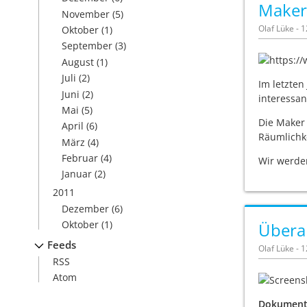
Maker
November
(5)
Olaf Lüke - 
Oktober
(1)
September
(3)
August
(1)
Juli
(2)
Im letzten
Juni
(2)
interessan
Mai
(5)
Die Maker 
April
(6)
Räumlichke
März
(4)
Februar
(4)
Wir werde
Januar
(2)
2011
Dezember
(6)
Oktober
(1)
Übera
Feeds
Olaf Lüke - 
RSS
Atom
Dokument