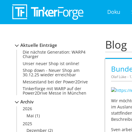
Doku
Blog
Aktuelle Einträge
Die nächste Generation: WARP4
Charger
Unser neuer Shop ist online!
Bundes
Shop down - Neuer Shop am
30.12.25 wieder erreichbar
Olaf Lüke - 
Messestand bei der Power2Drive
Tinkerforge mit WARP auf der
Power2Drive Messe in München
Wir möcht
Archiv
im Ausland
2026
stattfinde
Mai
(1)
Beschreib
2025
Sven arbei
Dezember
(2)