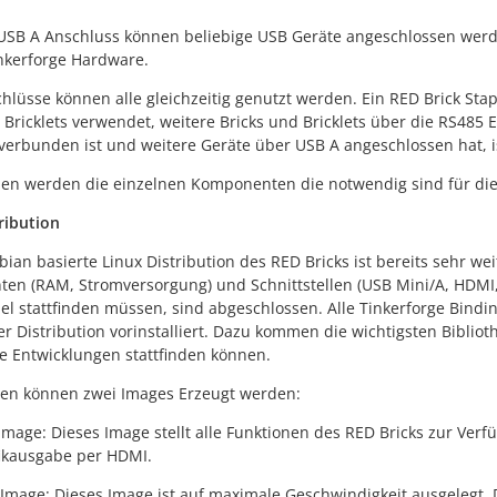
USB A Anschluss können beliebige USB Geräte angeschlossen werde
nkerforge Hardware.
hlüsse können alle gleichzeitig genutzt werden. Ein RED Brick Sta
 Bricklets verwendet, weitere Bricks und Bricklets über die RS485 
verbunden ist und weitere Geräte über USB A angeschlossen hat, i
en werden die einzelnen Komponenten die notwendig sind für dies
ribution
bian basierte Linux Distribution des RED Bricks ist bereits sehr wei
n (RAM, Stromversorgung) und Schnittstellen (USB Mini/A, HDMI, 
el stattfinden müssen, sind abgeschlossen. Alle Tinkerforge Bind
er Distribution vorinstalliert. Dazu kommen die wichtigsten Biblio
e Entwicklungen stattfinden können.
ren können zwei Images Erzeugt werden:
 Image: Dieses Image stellt alle Funktionen des RED Bricks zur Ver
ikausgabe per HDMI.
 Image: Dieses Image ist auf maximale Geschwindigkeit ausgelegt. D