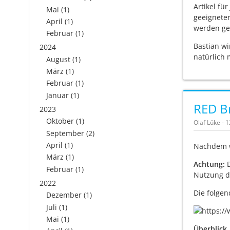
Artikel fü
Mai
(1)
geeigneter
April
(1)
werden ge
Februar
(1)
Bastian wi
2024
natürlich 
August
(1)
März
(1)
Februar
(1)
Januar
(1)
RED Br
2023
Oktober
(1)
Olaf Lüke - 
September
(2)
April
(1)
Nachdem w
März
(1)
Achtung:
D
Februar
(1)
Nutzung de
2022
Die folgen
Dezember
(1)
Juli
(1)
Mai
(1)
Überblick