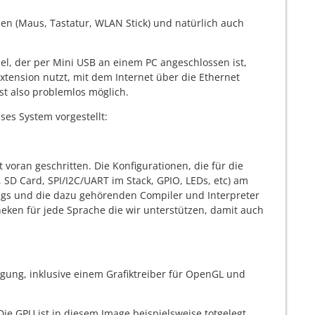
n (Maus, Tastatur, WLAN Stick) und natürlich auch
pel, der per Mini USB an einem PC angeschlossen ist,
Extension nutzt, mit dem Internet über die Ethernet
st also problemlos möglich.
es System vorgestellt:
t voran geschritten. Die Konfigurationen, die für die
SD Card, SPI/I2C/UART im Stack, GPIO, LEDs, etc) am
ings und die dazu gehörenden Compiler und Interpreter
theken für jede Sprache die wir unterstützen, damit auch
fügung, inklusive einem Grafiktreiber für OpenGL und
ie GPU ist in diesem Image beispielsweise totgelegt,