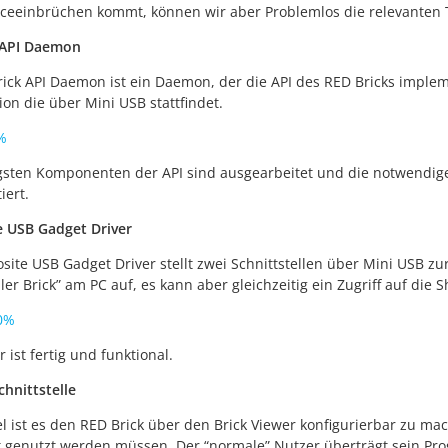
eeinbrüchen kommt, können wir aber Problemlos die relevanten Te
 API Daemon
ick API Daemon ist ein Daemon, der die API des RED Bricks implem
ion die über Mini USB stattfindet.
%
gsten Komponenten der API sind ausgearbeitet und die notwendige
iert.
 USB Gadget Driver
ite USB Gadget Driver stellt zwei Schnittstellen über Mini USB zu
ler Brick” am PC auf, es kann aber gleichzeitig ein Zugriff auf die 
00%
 ist fertig und funktional.
hnittstelle
l ist es den RED Brick über den Brick Viewer konfigurierbar zu mac
 genutzt werden müssen. Der “normale” Nutzer überträgt sein Pro