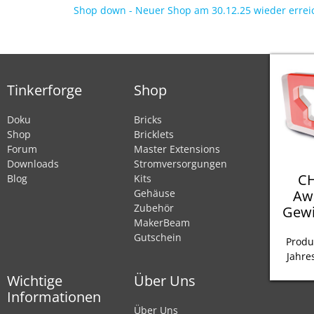
Shop down - Neuer Shop am 30.12.25 wieder erre
Tinkerforge
Shop
Doku
Bricks
Shop
Bricklets
Forum
Master Extensions
Downloads
Stromversorgungen
CH
Blog
Kits
Aw
Gehäuse
Zubehör
Gewi
MakerBeam
Gutschein
Produ
Jahre
Wichtige
Über Uns
Informationen
Über Uns