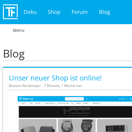
Doku
Shop
Forum
Blog
Menu
Blog
Unser neuer Shop ist online!
Bastian Nordmeyer - 7 Monate, 1 Woche her