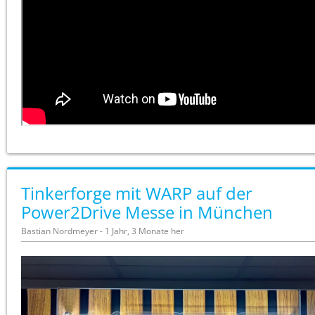
Tinkerforge mit WARP auf der
Power2Drive Messe in München
Bastian Nordmeyer - 1 Jahr, 3 Monate her