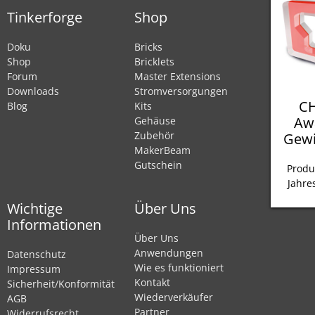
Tinkerforge
Shop
Doku
Bricks
Shop
Bricklets
Forum
Master Extensions
Downloads
Stromversorgungen
CH
Blog
Kits
Aw
Gehäuse
Zubehör
Gewi
MakerBeam
Gutschein
Produ
Jahre
Wichtige
Über Uns
Informationen
Über Uns
Anwendungen
Datenschutz
Wie es funktioniert
Impressum
Kontakt
Sicherheit/Konformität
Wiederverkäufer
AGB
Partner
Widerrufsrecht