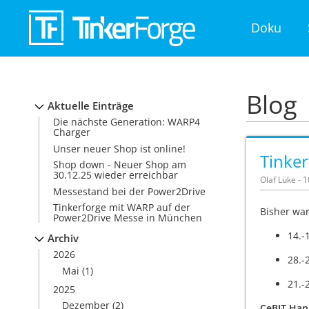
Doku
Blog
Aktuelle Einträge
Die nächste Generation: WARP4
Charger
Unser neuer Shop ist online!
Tinke
Shop down - Neuer Shop am
30.12.25 wieder erreichbar
Olaf Lüke - 
Messestand bei der Power2Drive
Tinkerforge mit WARP auf der
Bisher war
Power2Drive Messe in München
14.-
Archiv
2026
28.-
Mai
(1)
21.-
2025
Dezember
(2)
CeBIT Han