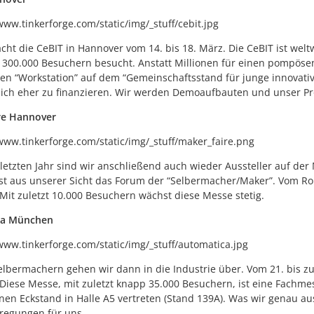
cht die CeBIT in Hannover vom 14. bis 18. März. Die CeBIT ist wel
 300.000 Besuchern besucht. Anstatt Millionen für einen pompöse
nen “Workstation” auf dem “Gemeinschaftsstand für junge innovati
lich eher zu finanzieren. Wir werden Demoaufbauten und unser P
re Hannover
letzten Jahr sind wir anschließend auch wieder Aussteller auf der
ist aus unserer Sicht das Forum der “Selbermacher/Maker”. Vom Rob
 Mit zuletzt 10.000 Besuchern wächst diese Messe stetig.
ca München
lbermachern gehen wir dann in die Industrie über. Vom 21. bis z
 Diese Messe, mit zuletzt knapp 35.000 Besuchern, ist eine Fachmes
nen Eckstand in Halle A5 vertreten (Stand 139A). Was wir genau ausst
regungen für uns.