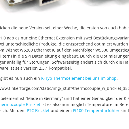
icken die neue Version seit einer Woche, die ersten von euch habe
 1.0 gab es nur eine Ethernet Extension mit zwei Bestückungsvarian
wei unterschiedliche Produkte, die entsprechend optimiert wurde
om Wiznet W5200 Ethernet IC auf den Nachfolger W5500 umgestiege
iltern) in die SPI Datenleitung eingebaut. Durch die Optimierunge
er anfällig für Störungen. Softwareseitig ändert sich durch die H
ware ist seit Version 2.3.1 kompatibel.
 gibt es nun auch ein
K-Typ Thermoelement bei uns im Shop
.
oelement ist “Made in Germany” und hat einer Genauigkeit der Kl
hermocouple Bricklet
ist es also nun möglich Temperature im Berei
eich: Mit dem
PTC Bricklet
und einem
Pt100 Temperaturfühler
sind