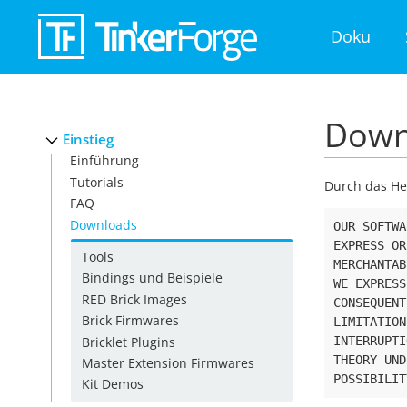
Doku
Down
Einstieg
Einführung
Tutorials
Durch das He
FAQ
Downloads
OUR
SOFTWA
EXPRESS
OR
Tools
MERCHANTAB
Bindings und Beispiele
WE
EXPRESS
RED Brick Images
CONSEQUENT
Brick Firmwares
LIMITATION
Bricklet Plugins
INTERRUPTI
THEORY
UND
Master Extension Firmwares
POSSIBILIT
Kit Demos