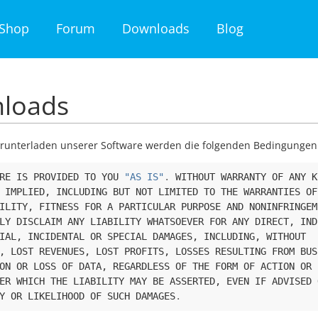
Shop
Forum
Downloads
Blog
loads
runterladen unserer Software werden die folgenden Bedingungen 
RE
IS
PROVIDED
TO
YOU
"AS IS"
.
WITHOUT
WARRANTY
OF
ANY
K
IMPLIED
,
INCLUDING
BUT
NOT
LIMITED
TO
THE
WARRANTIES
OF
ILITY
,
FITNESS
FOR
A
PARTICULAR
PURPOSE
AND
NONINFRINGEM
LY
DISCLAIM
ANY
LIABILITY
WHATSOEVER
FOR
ANY
DIRECT
,
IND
IAL
,
INCIDENTAL
OR
SPECIAL
DAMAGES
,
INCLUDING
,
WITHOUT
,
LOST
REVENUES
,
LOST
PROFITS
,
LOSSES
RESULTING
FROM
BUS
ON
OR
LOSS
OF
DATA
,
REGARDLESS
OF
THE
FORM
OF
ACTION
OR
ER
WHICH
THE
LIABILITY
MAY
BE
ASSERTED
,
EVEN
IF
ADVISED
Y
OR
LIKELIHOOD
OF
SUCH
DAMAGES
.