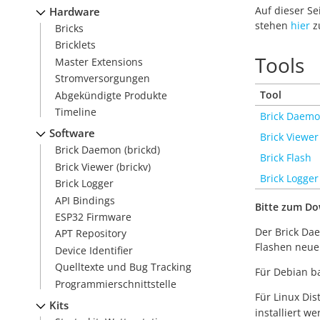
Auf dieser S
Hardware
stehen
hier
z
Bricks
Bricklets
Tools
Master Extensions
Stromversorgungen
Tool
Abgekündigte Produkte
Timeline
Brick Daem
Software
Brick Viewer
Brick Daemon (brickd)
Brick Flash
Brick Viewer (brickv)
Brick Logger
Brick Logger
API Bindings
Bitte zum Do
ESP32 Firmware
Der Brick Da
APT Repository
Flashen neuer
Device Identifier
Quelltexte und Bug Tracking
Für Debian ba
Programmierschnittstelle
Für Linux Dis
Kits
installiert we