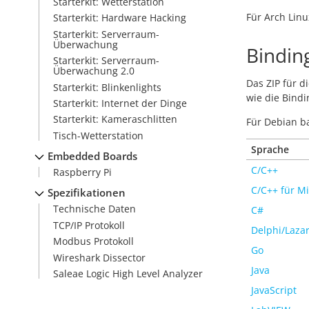
Starterkit: Wetterstation
Für Arch Lin
Starterkit: Hardware Hacking
Starterkit: Serverraum-
Überwachung
Bindin
Starterkit: Serverraum-
Überwachung 2.0
Das ZIP für d
Starterkit: Blinkenlights
wie die Bindi
Starterkit: Internet der Dinge
Starterkit: Kameraschlitten
Für Debian b
Tisch-Wetterstation
Sprache
Embedded Boards
C/C++
Raspberry Pi
C/C++ für Mi
Spezifikationen
Technische Daten
C#
TCP/IP Protokoll
Delphi/Laza
Modbus Protokoll
Go
Wireshark Dissector
Java
Saleae Logic High Level Analyzer
JavaScript