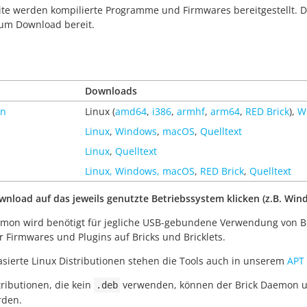
eite werden kompilierte Programme und Firmwares bereitgestellt. 
um Download bereit.
Downloads
on
Linux (
amd64
,
i386
,
armhf
,
arm64
,
RED Brick
),
W
Linux
,
Windows
,
macOS
,
Quelltext
Linux
,
Quelltext
Linux, Windows, macOS
,
RED Brick
,
Quelltext
wnload auf das jeweils genutzte Betriebssystem klicken (z.B. Win
emon wird benötigt für jegliche USB-gebundene Verwendung von Bri
 Firmwares und Plugins auf Bricks und Bricklets.
sierte Linux Distributionen stehen die Tools auch in unserem
APT 
tributionen, die kein
verwenden, können der Brick Daemon un
.deb
rden.