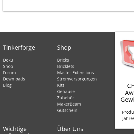
Tinkerforge
Shop
Doku
Bricks
Shop
Bricklets
Forum
Master Extensions
Downloads
Stromversorgungen
CH
Blog
Kits
Aw
Gehäuse
Zubehör
Gewi
MakerBeam
Gutschein
Produ
Jahre
Wichtige
Über Uns