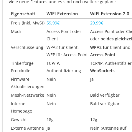
viele neue Features und es sind noch weitere geplant:
Eigenschaft
WIFI Extension
WIFI Extension 2.0
Preis (inkl. MwSt)
59,99€
29,99€
Modi
Access Point oder
Access Point oder Cli
Client
oder
beides gleichzei
Verschlüsselung
WPA2 für Client,
WPA2 für
Client und
WEP für Access Point
Access Point
Tinkerforge
TCP/IP,
TCP/IP, Authentifizie
Protokolle
Authentifizierung
WebSockets
Firmware
Nein
Ja
Aktualisierungen
Mesh-Netzwerke
Nein
Bald verfügbar
Interne
Nein
Bald verfügbar
Homepage
Gewicht
18g
12g
Externe Antenne
Ja
Nein (Antenne auf