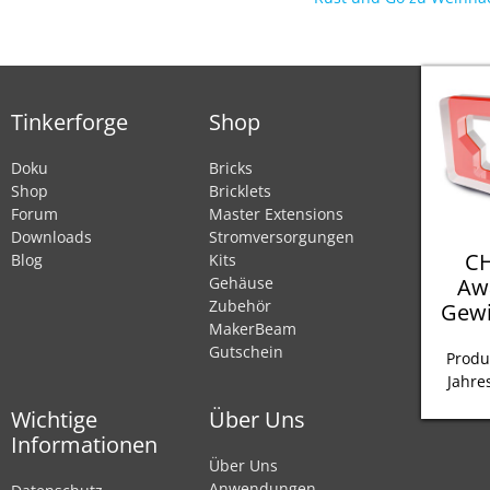
Tinkerforge
Shop
Doku
Bricks
Shop
Bricklets
Forum
Master Extensions
Downloads
Stromversorgungen
CH
Blog
Kits
Aw
Gehäuse
Zubehör
Gewi
MakerBeam
Gutschein
Produ
Jahre
Wichtige
Über Uns
Informationen
Über Uns
Anwendungen