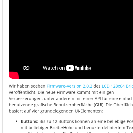
Wir haben soeben
Firmware-Version 2.0.2
des
LCD 128x64 Bric
veröffentlicht. Die neue Firmware kommt mit einigen
Verbesserungen, unter anderem mit einer API für eine einfac
benutzende grafische Benutzeroberfläche (GUI). Die Oberfläc
basiert auf vier grundelegenden UI-Elementen:
Buttons
: Bis zu 12 Buttons können an eine beliebige Pos
mit beliebiger Breite/Höhe und benuzterdefiniertem Tex