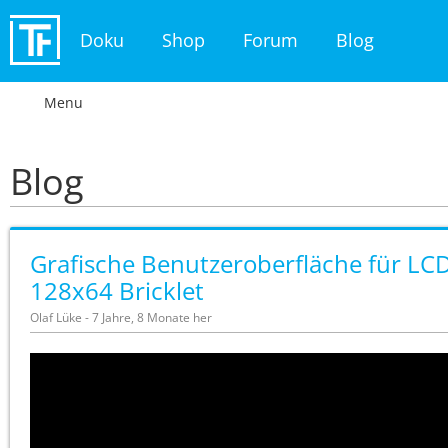
Doku
Shop
Forum
Blog
Menu
Blog
Grafische Benutzeroberfläche für LC
128x64 Bricklet
Olaf Lüke - 7 Jahre, 8 Monate her