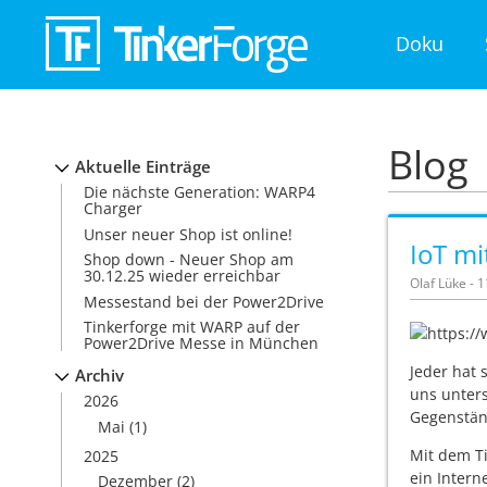
Doku
Blog
Aktuelle Einträge
Die nächste Generation: WARP4
Charger
Unser neuer Shop ist online!
IoT mi
Shop down - Neuer Shop am
30.12.25 wieder erreichbar
Olaf Lüke - 
Messestand bei der Power2Drive
Tinkerforge mit WARP auf der
Power2Drive Messe in München
Jeder hat
Archiv
uns unters
2026
Gegenständ
Mai
(1)
Mit dem Ti
2025
ein Intern
Dezember
(2)