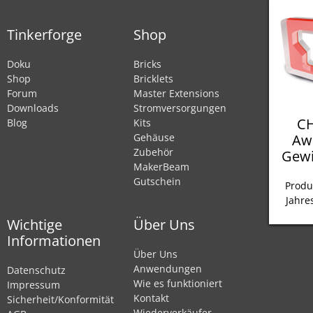
Tinkerforge
Shop
Doku
Bricks
Shop
Bricklets
Forum
Master Extensions
Downloads
Stromversorgungen
CH
Blog
Kits
Aw
Gehäuse
Zubehör
Gewi
MakerBeam
Gutschein
Produ
Jahre
Wichtige
Über Uns
Informationen
Über Uns
Anwendungen
Datenschutz
Wie es funktioniert
Impressum
Kontakt
Sicherheit/Konformität
Wiederverkäufer