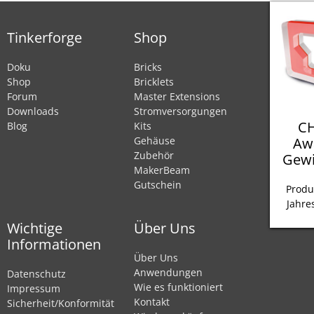
Tinkerforge
Shop
Doku
Bricks
Shop
Bricklets
Forum
Master Extensions
Downloads
Stromversorgungen
CH
Blog
Kits
Aw
Gehäuse
Zubehör
Gewi
MakerBeam
Gutschein
Produ
Jahre
Wichtige
Über Uns
Informationen
Über Uns
Anwendungen
Datenschutz
Wie es funktioniert
Impressum
Kontakt
Sicherheit/Konformität