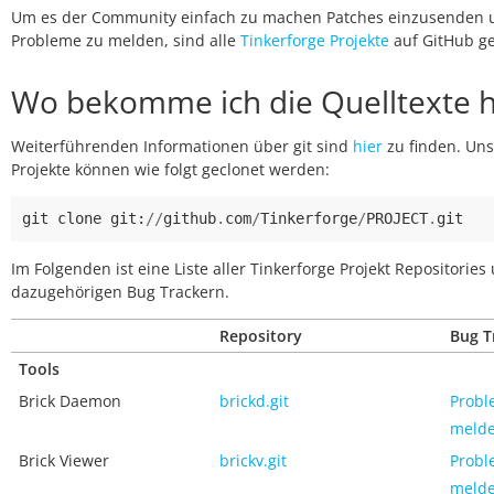
Um es der Community einfach zu machen Patches einzusenden 
Probleme zu melden, sind alle
Tinkerforge Projekte
auf GitHub ge
Wo bekomme ich die Quelltexte h
Weiterführenden Informationen über git sind
hier
zu finden. Un
Projekte können wie folgt geclonet werden:
git
clone
git
:
//
github
.
com
/
Tinkerforge
/
PROJECT
.
git
Im Folgenden ist eine Liste aller Tinkerforge Projekt Repositories
dazugehörigen Bug Trackern.
Repository
Bug T
Tools
Brick Daemon
brickd.git
Probl
meld
Brick Viewer
brickv.git
Probl
meld