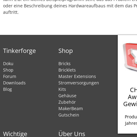
oder eine Beschreibung deines Hardwareaufbaus mit dem das 
auftritt.
Tinkerforge
Shop
Doku
Bricks
Shop
Bricklets
Forum
Master Extensions
Downloads
Stromversorgungen
CH
Blog
Kits
Aw
Gehäuse
Zubehör
Gewi
MakerBeam
Gutschein
Produ
Jahre
Wichtige
Über Uns