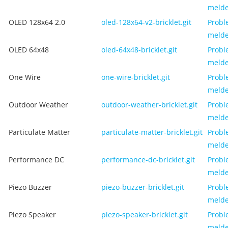
meld
OLED 128x64 2.0
oled-128x64-v2-bricklet.git
Probl
meld
OLED 64x48
oled-64x48-bricklet.git
Probl
meld
One Wire
one-wire-bricklet.git
Probl
meld
Outdoor Weather
outdoor-weather-bricklet.git
Probl
meld
Particulate Matter
particulate-matter-bricklet.git
Probl
meld
Performance DC
performance-dc-bricklet.git
Probl
meld
Piezo Buzzer
piezo-buzzer-bricklet.git
Probl
meld
Piezo Speaker
piezo-speaker-bricklet.git
Probl
meld