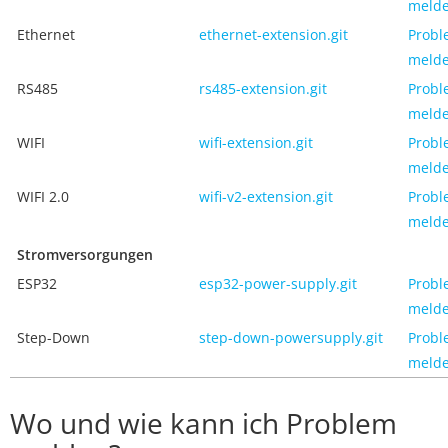
meld
Ethernet
ethernet-extension.git
Probl
meld
RS485
rs485-extension.git
Probl
meld
WIFI
wifi-extension.git
Probl
meld
WIFI 2.0
wifi-v2-extension.git
Probl
meld
Stromversorgungen
ESP32
esp32-power-supply.git
Probl
meld
Step-Down
step-down-powersupply.git
Probl
meld
Wo und wie kann ich Problem