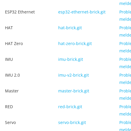
meld
ESP32 Ethernet
esp32-ethernet-brick.git
Probl
meld
HAT
hat-brick.git
Probl
meld
HAT Zero
hat-zero-brick.git
Probl
meld
IMU
imu-brick.git
Probl
meld
IMU 2.0
imu-v2-brick.git
Probl
meld
Master
master-brick.git
Probl
meld
RED
red-brick.git
Probl
meld
Servo
servo-brick.git
Probl
meld