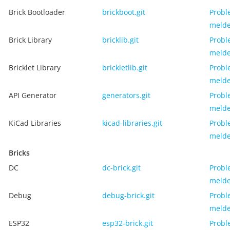
Brick Bootloader
brickboot.git
Probl
meld
Brick Library
bricklib.git
Probl
meld
Bricklet Library
brickletlib.git
Probl
meld
API Generator
generators.git
Probl
meld
KiCad Libraries
kicad-libraries.git
Probl
meld
Bricks
DC
dc-brick.git
Probl
meld
Debug
debug-brick.git
Probl
meld
ESP32
esp32-brick.git
Probl