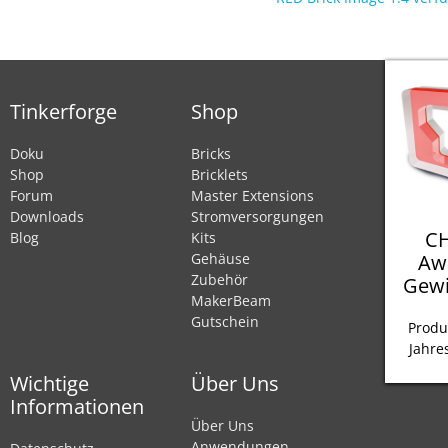
Tinkerforge
Shop
Doku
Bricks
Shop
Bricklets
Forum
Master Extensions
Downloads
Stromversorgungen
CH
Blog
Kits
Aw
Gehäuse
Zubehör
Gewi
MakerBeam
Gutschein
Produ
Jahre
Wichtige
Über Uns
Informationen
Über Uns
Anwendungen