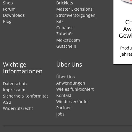
Shop
Bricklets
Forum
Master Extensions
Downloads
Stromversorgungen
CH
Blog
Kits
Aw
Gehäuse
Zubehör
Gewi
MakerBeam
Gutschein
Produ
Jahre
Wichtige
Über Uns
Informationen
Über Uns
Anwendungen
Datenschutz
Wie es funktioniert
Impressum
Kontakt
Sicherheit/Konformität
Wiederverkäufer
AGB
Partner
Widerrufsrecht
Jobs