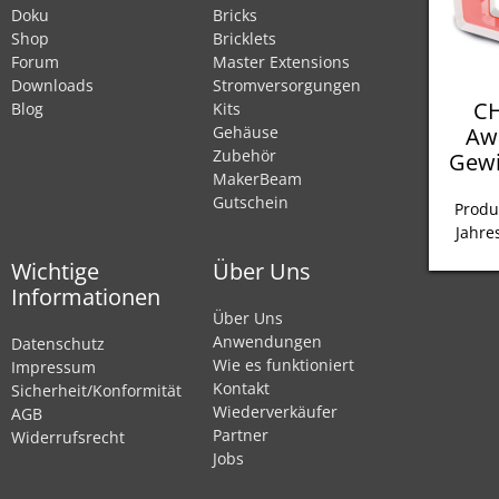
Doku
Bricks
Shop
Bricklets
Forum
Master Extensions
Downloads
Stromversorgungen
CH
Blog
Kits
Aw
Gehäuse
Zubehör
Gewi
MakerBeam
Gutschein
Produ
Jahre
Wichtige
Über Uns
Informationen
Über Uns
Anwendungen
Datenschutz
Wie es funktioniert
Impressum
Kontakt
Sicherheit/Konformität
Wiederverkäufer
AGB
Partner
Widerrufsrecht
Jobs