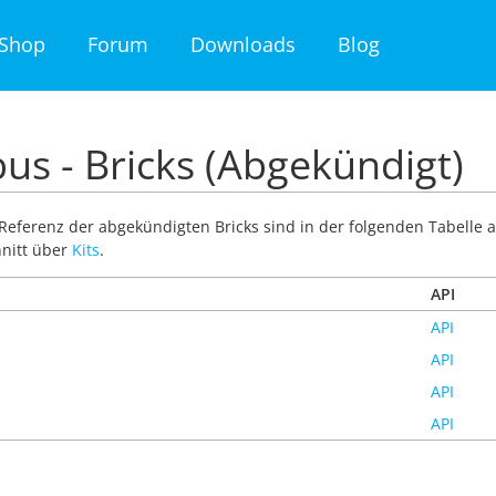
Shop
Forum
Downloads
Blog
s - Bricks (Abgekündigt)
 Referenz der abgekündigten Bricks sind in der folgenden Tabelle a
hnitt über
Kits
.
API
API
API
API
API