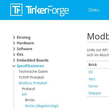
Doku
Modbu
Einstieg
Hardware
Software
Links zur API
Kits
sich im Absc
Embedded Boards
Brick
Spezifikationen
Technische Daten
DC
TCP/IP Protokoll
IMU
Modbus Protokoll
Servo
Protocol
Stepper
API
Bricks
Bricks (Abgekündigt)