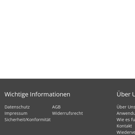
Wichtige Informationen
Über 
Datenschutz
AGB
Über Un
Impressum
Widerrufsrecht
Anwend
Sicherheit/Konformität
Wie es fu
Kontakt
Wiederve