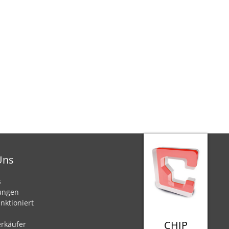
Uns
s
ungen
nktioniert
CHIP
rkäufer