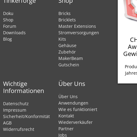
Tinkerforge
Shop
Doku
Bricks
Shop
Bricklets
Forum
Master Extensions
Downloads
Stromversorgungen
CH
Blog
Kits
Aw
Gehäuse
Zubehör
Gewi
MakerBeam
Gutschein
Produ
Jahre
Wichtige
Über Uns
Informationen
Über Uns
Anwendungen
Datenschutz
Wie es funktioniert
Impressum
Kontakt
Sicherheit/Konformität
Wiederverkäufer
AGB
Partner
Widerrufsrecht
Jobs