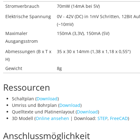
Stromverbrauch
70mW (14mA bei 5V)
Elektrische Spannung
0V - 42V (DC) in 1mV Schritten, 12Bit Au
(~10mV)
Maximaler
150mA (3,3V), 150mA (5V)
Ausgangsstrom
Abmessungen (B x T x
35 x 30 x 14mm (1,38 x 1,18 x 0,55")
H)
Gewicht
8g
Ressourcen
Schaltplan (
Download
)
Umriss und Bohrplan (
Download
)
Quelltexte und Platinenlayout (
Download
)
3D Modell (
Online ansehen
| Download:
STEP
,
FreeCAD
)
Anschlussmöglichkeit