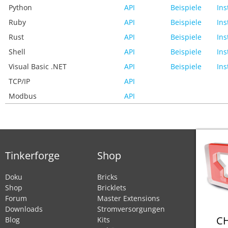
Python
API
Beispiele
Ins
Ruby
API
Beispiele
Ins
Rust
API
Beispiele
Ins
Shell
API
Beispiele
Ins
Visual Basic .NET
API
Beispiele
Ins
TCP/IP
API
Modbus
API
Tinkerforge
Shop
Doku
Bricks
Shop
Bricklets
Forum
Master Extensions
Downloads
Stromversorgungen
CH
Blog
Kits