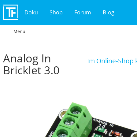
Doku
Shop
Forum
Blog
Menu
Analog In
Im Online-Shop 
Bricklet 3.0