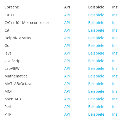
Sprache
API
Beispiele
Ins
C/C++
API
Beispiele
Ins
C/C++ für Mikrocontroller
API
Beispiele
Ins
C#
API
Beispiele
Ins
Delphi/Lazarus
API
Beispiele
Ins
Go
API
Beispiele
Ins
Java
API
Beispiele
Ins
JavaScript
API
Beispiele
Ins
LabVIEW
API
Beispiele
Ins
Mathematica
API
Beispiele
Ins
MATLAB/Octave
API
Beispiele
Ins
MQTT
API
Beispiele
Ins
openHAB
API
Beispiele
Ins
Perl
API
Beispiele
Ins
PHP
API
Beispiele
Ins