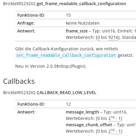
BrickletRS232V2.
get_frame_readable_callback_configuration
Funktions-ID:
15
Anfrage:
keine Nutzdaten
Antwort:
frame_size
– Typ: uint16, Einheit: 
Wertebereich: [
0
bis
9216
], Stand
Gibt die Callback-Konfiguration zurück, wie mittels
gesetzt.
set_frame_readable_callback_configuration
Neu in Version 2.0.3$nbsp;(Plugin).
Callbacks
BrickletRS232V2.
CALLBACK_READ_LOW_LEVEL
Funktions-ID:
12
Antwort:
message_length
– Typ: uint16,
16
Wertebereich: [0 bis
2
- 1
]
message_chunk_offset
– Typ: uint
16
Wertebereich: [0 bis
2
- 1
]