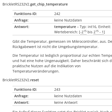
BrickletRS232V2.
get_chip_temperature
Funktions-ID:
242
Anfrage:
keine Nutzdaten
Antwort:
temperature
– Typ: int16, Einheit:
15
15
Wertebereich: [
-2
bis
2
- 1
]
Gibt die Temperatur, gemessen im Mikrocontroller, aus. D
Rückgabewert ist nicht die Umgebungstemperatur.
Die Temperatur ist lediglich proportional zur echten Temp
und hat eine hohe Ungenauigkeit. Daher beschränkt sich d
praktische Nutzen auf die Indikation von
Temperaturveränderungen.
BrickletRS232V2.
reset
Funktions-ID:
243
Anfrage:
keine Nutzdaten
Antwort:
keine Antwort
Ein Aufruf dieser Funktion setzt das Bricklet zurück. Nach