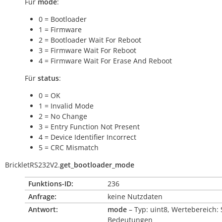
Für
mode
:
0 = Bootloader
1 = Firmware
2 = Bootloader Wait For Reboot
3 = Firmware Wait For Reboot
4 = Firmware Wait For Erase And Reboot
Für
status
:
0 = OK
1 = Invalid Mode
2 = No Change
3 = Entry Function Not Present
4 = Device Identifier Incorrect
5 = CRC Mismatch
BrickletRS232V2.
get_bootloader_mode
Funktions-ID:
236
Anfrage:
keine Nutzdaten
Antwort:
mode
– Typ: uint8, Wertebereich: 
Bedeutungen