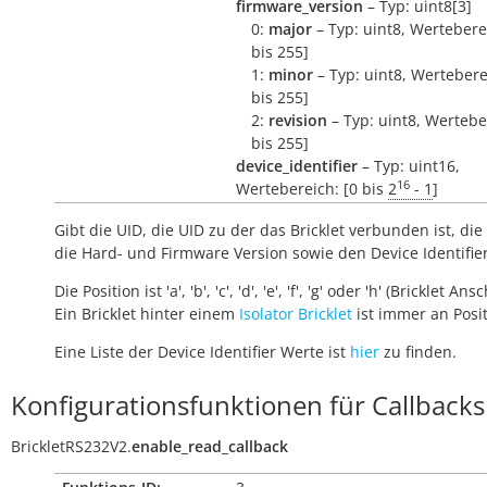
firmware_version
– Typ: uint8[3]
0:
major
– Typ: uint8, Wertebere
bis 255]
1:
minor
– Typ: uint8, Wertebere
bis 255]
2:
revision
– Typ: uint8, Wertebe
bis 255]
device_identifier
– Typ: uint16,
16
Wertebereich: [0 bis
2
- 1
]
Gibt die UID, die UID zu der das Bricklet verbunden ist, die 
die Hard- und Firmware Version sowie den Device Identifie
Die Position ist 'a', 'b', 'c', 'd', 'e', 'f', 'g' oder 'h' (Bricklet Ans
Ein Bricklet hinter einem
Isolator Bricklet
ist immer an Positi
Eine Liste der Device Identifier Werte ist
hier
zu finden.
Konfigurationsfunktionen für Callbacks
BrickletRS232V2.
enable_read_callback