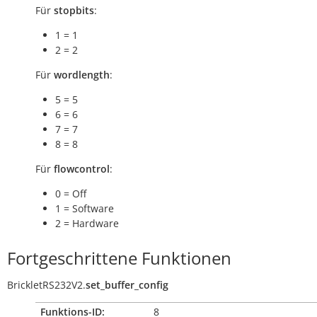
Für
stopbits
:
1 = 1
2 = 2
Für
wordlength
:
5 = 5
6 = 6
7 = 7
8 = 8
Für
flowcontrol
:
0 = Off
1 = Software
2 = Hardware
Fortgeschrittene Funktionen
BrickletRS232V2.
set_buffer_config
Funktions-ID:
8