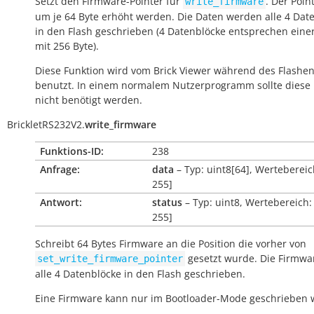
Setzt den Firmware-Pointer für
. Der Poin
write_firmware
um je 64 Byte erhöht werden. Die Daten werden alle 4 Dat
in den Flash geschrieben (4 Datenblöcke entsprechen eine
mit 256 Byte).
Diese Funktion wird vom Brick Viewer während des Flashe
benutzt. In einem normalem Nutzerprogramm sollte diese 
nicht benötigt werden.
BrickletRS232V2.
write_firmware
Funktions-ID:
238
Anfrage:
data
– Typ: uint8[64], Wertebereich
255]
Antwort:
status
– Typ: uint8, Wertebereich: 
255]
Schreibt 64 Bytes Firmware an die Position die vorher von
gesetzt wurde. Die Firmwa
set_write_firmware_pointer
alle 4 Datenblöcke in den Flash geschrieben.
Eine Firmware kann nur im Bootloader-Mode geschrieben 