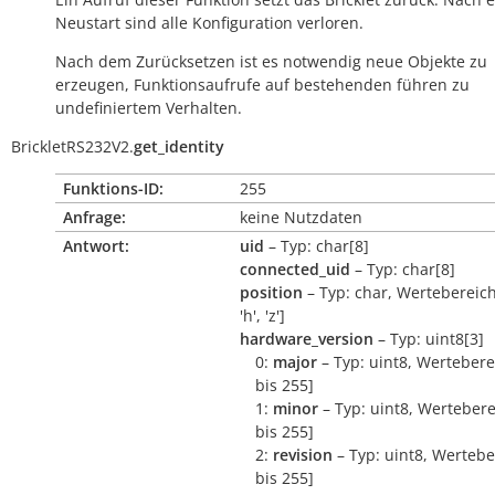
Neustart sind alle Konfiguration verloren.
Nach dem Zurücksetzen ist es notwendig neue Objekte zu
erzeugen, Funktionsaufrufe auf bestehenden führen zu
undefiniertem Verhalten.
BrickletRS232V2.
get_identity
Funktions-ID:
255
Anfrage:
keine Nutzdaten
Antwort:
uid
– Typ: char[8]
connected_uid
– Typ: char[8]
position
– Typ: char, Wertebereich:
'h', 'z']
hardware_version
– Typ: uint8[3]
0:
major
– Typ: uint8, Wertebere
bis 255]
1:
minor
– Typ: uint8, Wertebere
bis 255]
2:
revision
– Typ: uint8, Wertebe
bis 255]