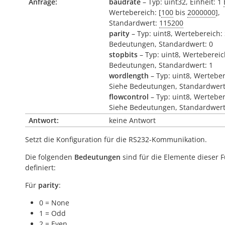
Anfrage:
baudrate
– Typ: uint32, Einheit: 1
Wertebereich: [
100
bis
2000000
],
Standardwert:
115200
parity
– Typ: uint8, Wertebereich:
Bedeutungen, Standardwert: 0
stopbits
– Typ: uint8, Wertebereic
Bedeutungen, Standardwert: 1
wordlength
– Typ: uint8, Werteber
Siehe Bedeutungen, Standardwert
flowcontrol
– Typ: uint8, Werteber
Siehe Bedeutungen, Standardwert
Antwort:
keine Antwort
Setzt die Konfiguration für die RS232-Kommunikation.
Die folgenden
Bedeutungen
sind für die Elemente dieser 
definiert:
Für
parity
:
0 = None
1 = Odd
2 = Even