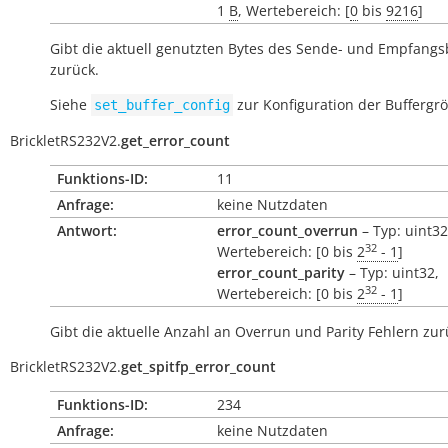
1
B
, Wertebereich: [
0
bis
9216
]
Gibt die aktuell genutzten Bytes des Sende- und Empfangs
zurück.
Siehe
zur Konfiguration der Buffergr
set_buffer_config
BrickletRS232V2.
get_error_count
Funktions-ID:
11
Anfrage:
keine Nutzdaten
Antwort:
error_count_overrun
– Typ: uint32
32
Wertebereich: [0 bis
2
- 1
]
error_count_parity
– Typ: uint32,
32
Wertebereich: [0 bis
2
- 1
]
Gibt die aktuelle Anzahl an Overrun und Parity Fehlern zur
BrickletRS232V2.
get_spitfp_error_count
Funktions-ID:
234
Anfrage:
keine Nutzdaten