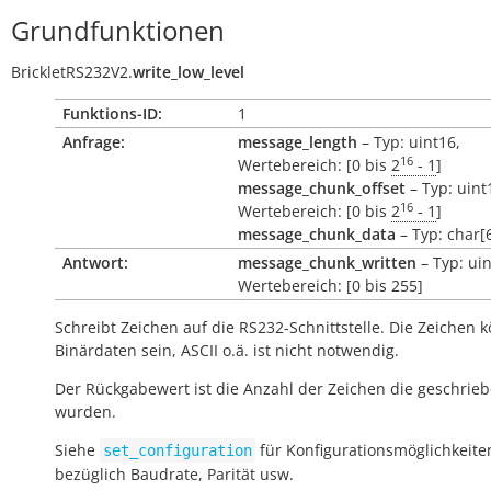
Grundfunktionen
BrickletRS232V2.
write_low_level
Funktions-ID:
1
Anfrage:
message_length
– Typ: uint16,
16
Wertebereich: [0 bis
2
- 1
]
message_chunk_offset
– Typ: uint
16
Wertebereich: [0 bis
2
- 1
]
message_chunk_data
– Typ: char[
Antwort:
message_chunk_written
– Typ: uin
Wertebereich: [0 bis 255]
Schreibt Zeichen auf die RS232-Schnittstelle. Die Zeichen 
Binärdaten sein, ASCII o.ä. ist nicht notwendig.
Der Rückgabewert ist die Anzahl der Zeichen die geschrie
wurden.
Siehe
für Konfigurationsmöglichkeite
set_configuration
bezüglich Baudrate, Parität usw.