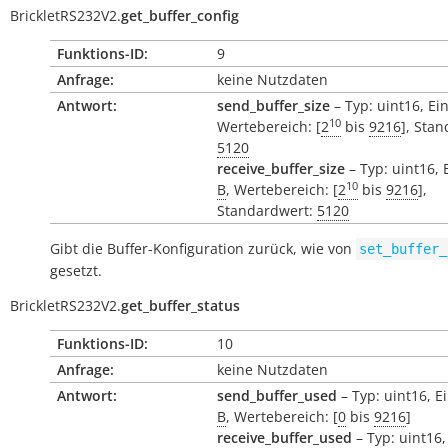
BrickletRS232V2.
get_buffer_config
Funktions-ID:
9
Anfrage:
keine Nutzdaten
Antwort:
send_buffer_size
– Typ: uint16, Ei
10
Wertebereich: [
2
bis
9216
], Sta
5120
receive_buffer_size
– Typ: uint16, 
10
B
, Wertebereich: [
2
bis
9216
],
Standardwert:
5120
Gibt die Buffer-Konfiguration zurück, wie von
set_buffer_
gesetzt.
BrickletRS232V2.
get_buffer_status
Funktions-ID:
10
Anfrage:
keine Nutzdaten
Antwort:
send_buffer_used
– Typ: uint16, Ei
B
, Wertebereich: [
0
bis
9216
]
receive_buffer_used
– Typ: uint16,