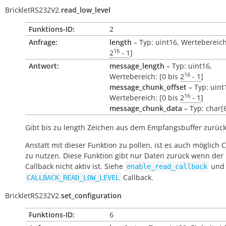
BrickletRS232V2.
read_low_level
Funktions-ID:
2
Anfrage:
length
– Typ: uint16, Wertebereich
16
2
- 1
]
Antwort:
message_length
– Typ: uint16,
16
Wertebereich: [0 bis
2
- 1
]
message_chunk_offset
– Typ: uint
16
Wertebereich: [0 bis
2
- 1
]
message_chunk_data
– Typ: char[
Gibt bis zu
length
Zeichen aus dem Empfangsbuffer zurück
Anstatt mit dieser Funktion zu pollen, ist es auch möglich 
zu nutzen. Diese Funktion gibt nur Daten zurück wenn der
Callback nicht aktiv ist. Siehe
und
enable_read_callback
Callback.
CALLBACK_READ_LOW_LEVEL
BrickletRS232V2.
set_configuration
Funktions-ID:
6