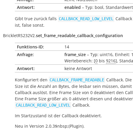
Antwort:
enabled
– Typ: bool, Standardwert:
Gibt
true
zurück falls
Callback 
CALLBACK_READ_LOW_LEVEL
ist,
false
sonst.
BrickletRS232V2.
set_frame_readable_callback_configuration
Funktions-ID:
14
Anfrage:
frame_size
– Typ: uint16, Einheit: 
Wertebereich: [
0
bis
9216
], Stand
Antwort:
keine Antwort
Konfiguriert den
Callback. Die
CALLBACK_FRAME_READABLE
Size ist die Anzahl an Bytes, die lesbar sein müssen, damit
Callback auslöst. Eine Frame Size von 0 deaktiviert den Call
Eine Frame Size größer als 0 aktiviert diesen und deaktivie
Callback.
CALLBACK_READ_LOW_LEVEL
Im Startzustand ist der Callback deaktiviert.
Neu in Version 2.0.3$nbsp;(Plugin).