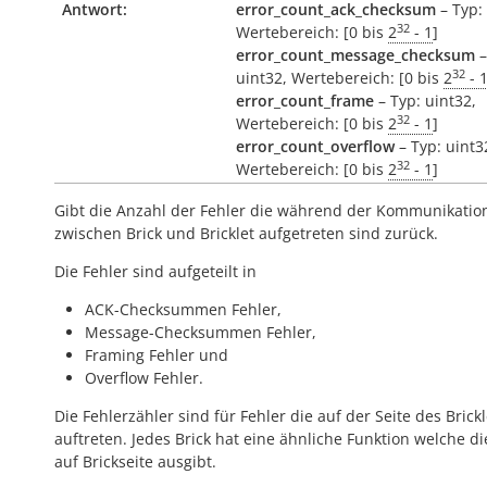
Antwort:
error_count_ack_checksum
– Typ: 
32
Wertebereich: [0 bis
2
- 1
]
error_count_message_checksum
–
32
uint32, Wertebereich: [0 bis
2
- 
error_count_frame
– Typ: uint32,
32
Wertebereich: [0 bis
2
- 1
]
error_count_overflow
– Typ: uint3
32
Wertebereich: [0 bis
2
- 1
]
Gibt die Anzahl der Fehler die während der Kommunikatio
zwischen Brick und Bricklet aufgetreten sind zurück.
Die Fehler sind aufgeteilt in
ACK-Checksummen Fehler,
Message-Checksummen Fehler,
Framing Fehler und
Overflow Fehler.
Die Fehlerzähler sind für Fehler die auf der Seite des Brickl
auftreten. Jedes Brick hat eine ähnliche Funktion welche di
auf Brickseite ausgibt.