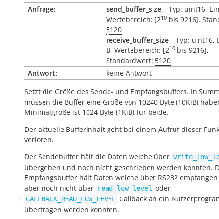
Anfrage:
send_buffer_size
– Typ: uint16, Ei
10
Wertebereich: [
2
bis
9216
], Sta
5120
receive_buffer_size
– Typ: uint16, 
10
B
, Wertebereich: [
2
bis
9216
],
Standardwert:
5120
Antwort:
keine Antwort
Setzt die Größe des Sende- und Empfangsbuffers. In Sum
müssen die Buffer eine Größe von 10240 Byte (10KiB) haben
Minimalgröße ist 1024 Byte (1KiB) für beide.
Der aktuelle Bufferinhalt geht bei einem Aufruf dieser Fun
verloren.
Der Sendebuffer hält die Daten welche über
write_low_l
übergeben und noch nicht geschrieben werden konnten. 
Empfangsbuffer hält Daten welche über RS232 empfange
aber noch nicht über
oder
read_low_level
Callback an ein Nutzerprogr
CALLBACK_READ_LOW_LEVEL
übertragen werden konnten.