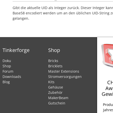
Gibt die aktuelle UID als Integer zurück. Dieser Integer kan
Base58 encodiert werden um an den üblichen UID-String z
gelangen.
Tinkerforge
Shop
Doku
Bricks
Shop
Bricklets
Forum
Master Extensions
Downloads
Stromversorgungen
CH
Blog
Kits
Aw
Gehäuse
Zubehör
Gewi
MakerBeam
Gutschein
Produ
Jahre