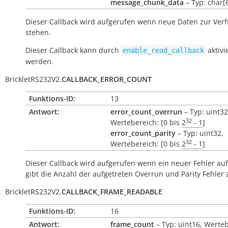
message_chunk_data
– Typ: char[
Dieser Callback wird aufgerufen wenn neue Daten zur Ver
stehen.
Dieser Callback kann durch
aktivi
enable_read_callback
werden.
BrickletRS232V2.
CALLBACK_ERROR_COUNT
Funktions-ID:
13
Antwort:
error_count_overrun
– Typ: uint32
32
Wertebereich: [0 bis
2
- 1
]
error_count_parity
– Typ: uint32,
32
Wertebereich: [0 bis
2
- 1
]
Dieser Callback wird aufgerufen wenn ein neuer Fehler auftr
gibt die Anzahl der aufgetreten Overrun und Parity Fehler 
BrickletRS232V2.
CALLBACK_FRAME_READABLE
Funktions-ID:
16
Antwort:
frame_count
– Typ: uint16, Werteb