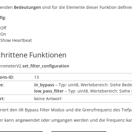
lgenden
Bedeutungen
sind für die Elemente dieser Funktion definier
fig
:
 Off
 On
 Show Heartbeat
chrittene Funktionen
erometerV2.
set_filter_configuration
ons-ID:
13
e:
iir_bypass
– Typ: uint8, Wertebereich: Siehe Bed
low_pass_filter
– Typ: uint8, Wertebereich: Sieh
rt:
keine Antwort
riert den IIR Bypass Filter Modus und die Grenzfrequenz des Tiefpa
ter kann angewendet oder umgangen werden und die Frequenz kann