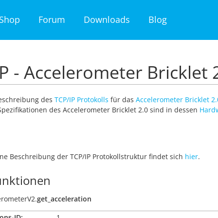
Shop
Forum
Downloads
Blog
P - Accelerometer Bricklet 
Beschreibung des
TCP/IP Protokolls
für das
Accelerometer Bricklet 2.
pezifikationen des Accelerometer Bricklet 2.0 sind in dessen
Hard
ne Beschreibung der TCP/IP Protokollstruktur findet sich
hier
.
nktionen
erometerV2.
get_acceleration
ons-ID:
1