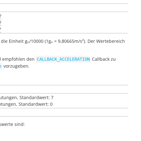
?
?
?
 die Einheit gₙ/10000 (1gₙ = 9,80665m/s²). Der Wertebereich
rd empfohlen den
Callback zu
CALLBACK_ACCELERATION
vorzugeben.
n
eutungen, Standardwert: 7
utungen, Standardwert: 0
swerte sind: