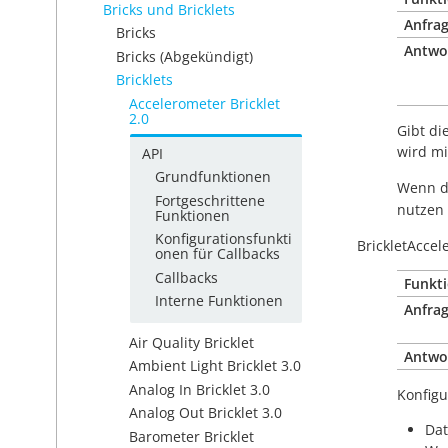
Bricks und Bricklets
Anfrag
Bricks
Antwo
Bricks (Abgekündigt)
Bricklets
Accelerometer Bricklet
2.0
Gibt di
wird m
API
Grundfunktionen
Wenn d
Fortgeschrittene
nutzen 
Funktionen
Konfigurationsfunkti
BrickletAccel
onen für Callbacks
Callbacks
Funkti
Interne Funktionen
Anfrag
Air Quality Bricklet
Antwo
Ambient Light Bricklet 3.0
Analog In Bricklet 3.0
Konfigu
Analog Out Bricklet 3.0
Dat
Barometer Bricklet