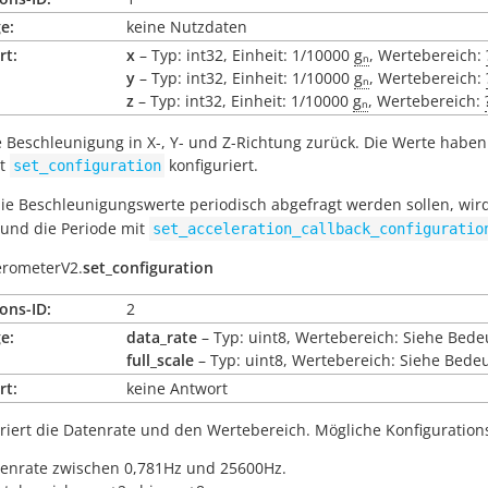
e:
keine Nutzdaten
rt:
x
– Typ: int32, Einheit: 1/10000
gₙ
, Wertebereich:
y
– Typ: int32, Einheit: 1/10000
gₙ
, Wertebereich:
z
– Typ: int32, Einheit: 1/10000
gₙ
, Wertebereich:
e Beschleunigung in X-, Y- und Z-Richtung zurück. Die Werte haben
it
konfiguriert.
set_configuration
ie Beschleunigungswerte periodisch abgefragt werden sollen, wi
und die Periode mit
set_acceleration_callback_configuratio
erometerV2.
set_configuration
ons-ID:
2
e:
data_rate
– Typ: uint8, Wertebereich: Siehe Bed
full_scale
– Typ: uint8, Wertebereich: Siehe Bede
rt:
keine Antwort
riert die Datenrate und den Wertebereich. Mögliche Konfiguration
enrate zwischen 0,781Hz und 25600Hz.