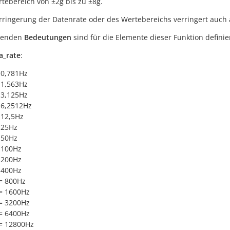
tebereich von ±2g bis zu ±8g.
rringerung der Datenrate oder des Wertebereichs verringert auch
lgenden
Bedeutungen
sind für die Elemente dieser Funktion definier
a_rate
:
 0,781Hz
 1,563Hz
 3,125Hz
 6,2512Hz
 12,5Hz
 25Hz
 50Hz
 100Hz
 200Hz
 400Hz
= 800Hz
= 1600Hz
= 3200Hz
= 6400Hz
= 12800Hz