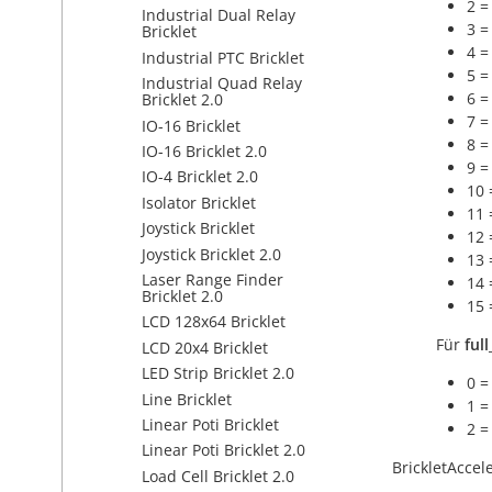
2 =
Industrial Dual Relay
3 =
Bricklet
4 =
Industrial PTC Bricklet
5 =
Industrial Quad Relay
6 =
Bricklet 2.0
7 =
IO-16 Bricklet
8 =
IO-16 Bricklet 2.0
9 =
IO-4 Bricklet 2.0
10 
Isolator Bricklet
11 
Joystick Bricklet
12 
Joystick Bricklet 2.0
13 
Laser Range Finder
14 
Bricklet 2.0
15 
LCD 128x64 Bricklet
Für
full
LCD 20x4 Bricklet
LED Strip Bricklet 2.0
0 =
Line Bricklet
1 =
Linear Poti Bricklet
2 =
Linear Poti Bricklet 2.0
BrickletAccel
Load Cell Bricklet 2.0