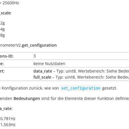
= 25600Hz
_scale
:
 2g
 4g
 8g
erometerV2.
get_configuration
ons-ID:
3
e:
keine Nutzdaten
rt:
data_rate
– Typ: uint8, Wertebereich: Siehe Bed
full_scale
– Typ: uint8, Wertebereich: Siehe Bede
e Konfiguration zurück, wie von
gesetzt.
set_configuration
lgenden
Bedeutungen
sind für die Elemente dieser Funktion definier
a_rate
:
 0,781Hz
 1,563Hz