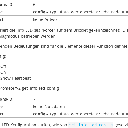
ons-ID:
6
e:
config
– Typ: uint8, Wertebereich: Siehe Bedeutu
rt:
keine Antwort
riert die Info-LED (als "Force" auf dem Bricklet gekennzeichnet). D
hlagmodus betrieben werden.
lgenden
Bedeutungen
sind für die Elemente dieser Funktion definier
fig
:
 Off
 On
 Show Heartbeat
erometerV2.
get_info_led_config
ons-ID:
7
e:
keine Nutzdaten
rt:
config
– Typ: uint8, Wertebereich: Siehe Bedeutu
e LED-Konfiguration zurück, wie von
gesetzt
set_info_led_config