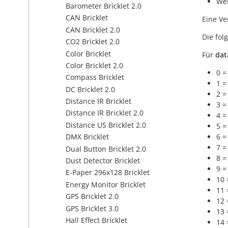
Wer
Barometer Bricklet 2.0
CAN Bricklet
Eine Ve
CAN Bricklet 2.0
Die fo
CO2 Bricklet 2.0
Color Bricklet
Für
dat
Color Bricklet 2.0
0 =
Compass Bricklet
1 =
DC Bricklet 2.0
2 =
Distance IR Bricklet
3 =
Distance IR Bricklet 2.0
4 =
Distance US Bricklet 2.0
5 =
6 =
DMX Bricklet
7 =
Dual Button Bricklet 2.0
8 =
Dust Detector Bricklet
9 =
E-Paper 296x128 Bricklet
10 
Energy Monitor Bricklet
11 
GPS Bricklet 2.0
12 
GPS Bricklet 3.0
13 
Hall Effect Bricklet
14 