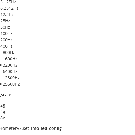
 3,125Hz
 6,2512Hz
 12,5Hz
 25Hz
 50Hz
 100Hz
 200Hz
 400Hz
= 800Hz
= 1600Hz
= 3200Hz
= 6400Hz
= 12800Hz
= 25600Hz
_scale
:
 2g
 4g
 8g
erometerV2.
set_info_led_config