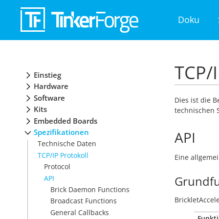
Doku
TCP/I
Einstieg
Hardware
Software
Dies ist die 
Kits
technischen S
Embedded Boards
Spezifikationen
API
Technische Daten
TCP/IP Protokoll
Eine allgemei
Protocol
Grundfu
API
Brick Daemon Functions
BrickletAccel
Broadcast Functions
General Callbacks
Funkti