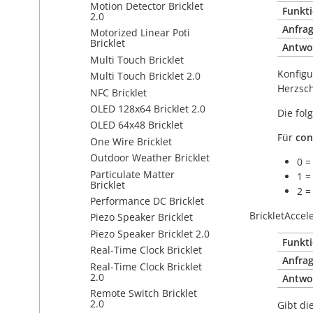
Motion Detector Bricklet
Funkti
2.0
Anfrag
Motorized Linear Poti
Bricklet
Antwo
Multi Touch Bricklet
Konfigu
Multi Touch Bricklet 2.0
Herzsc
NFC Bricklet
OLED 128x64 Bricklet 2.0
Die fo
OLED 64x48 Bricklet
Für
con
One Wire Bricklet
Outdoor Weather Bricklet
0 =
Particulate Matter
1 =
Bricklet
2 =
Performance DC Bricklet
BrickletAccel
Piezo Speaker Bricklet
Piezo Speaker Bricklet 2.0
Funkti
Real-Time Clock Bricklet
Anfrag
Real-Time Clock Bricklet
2.0
Antwo
Remote Switch Bricklet
2.0
Gibt di