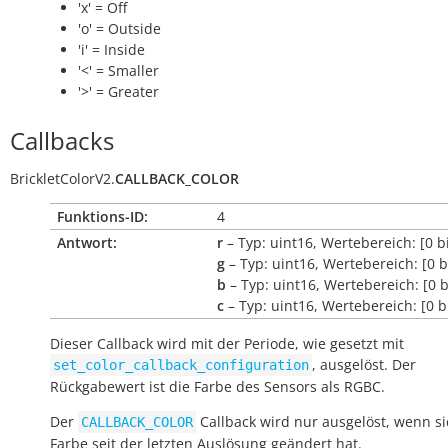
'x' = Off
'o' = Outside
'i' = Inside
'<' = Smaller
'>' = Greater
Callbacks
BrickletColorV2.
CALLBACK_COLOR
Funktions-ID:
4
Antwort:
r
– Typ: uint16, Wertebereich: [0 b
g
– Typ: uint16, Wertebereich: [0 
b
– Typ: uint16, Wertebereich: [0 
c
– Typ: uint16, Wertebereich: [0 
Dieser Callback wird mit der Periode, wie gesetzt mit
, ausgelöst. Der
set_color_callback_configuration
Rückgabewert ist die Farbe des Sensors als RGBC.
Der
Callback wird nur ausgelöst, wenn si
CALLBACK_COLOR
Farbe seit der letzten Auslösung geändert hat.