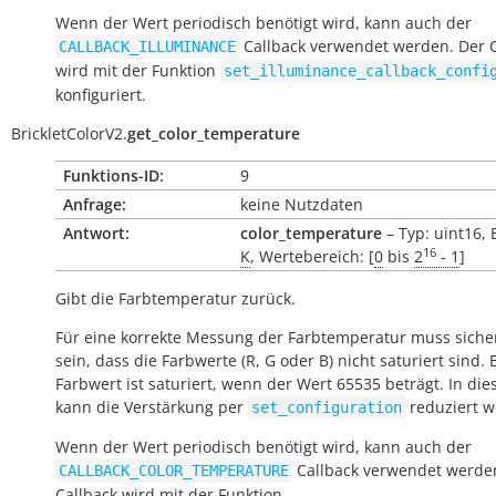
Wenn der Wert periodisch benötigt wird, kann auch der
Callback verwendet werden. Der C
CALLBACK_ILLUMINANCE
wird mit der Funktion
set_illuminance_callback_confi
konfiguriert.
BrickletColorV2.
get_color_temperature
Funktions-ID:
9
Anfrage:
keine Nutzdaten
Antwort:
color_temperature
– Typ: uint16, 
16
K
, Wertebereich: [
0
bis
2
- 1
]
Gibt die Farbtemperatur zurück.
Für eine korrekte Messung der Farbtemperatur muss sicher
sein, dass die Farbwerte (R, G oder B) nicht saturiert sind. 
Farbwert ist saturiert, wenn der Wert 65535 beträgt. In die
kann die Verstärkung per
reduziert w
set_configuration
Wenn der Wert periodisch benötigt wird, kann auch der
Callback verwendet werde
CALLBACK_COLOR_TEMPERATURE
Callback wird mit der Funktion