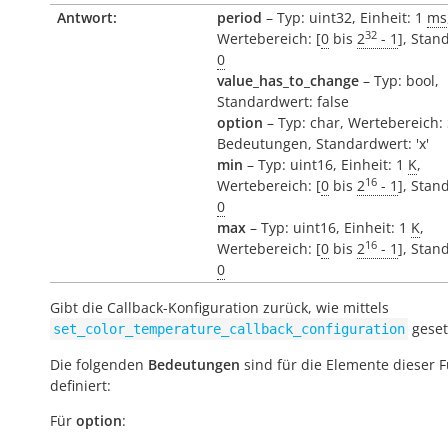
Antwort:
period
– Typ: uint32, Einheit: 1
ms
32
Wertebereich: [
0
bis
2
- 1
], Stan
0
value_has_to_change
– Typ: bool,
Standardwert: false
option
– Typ: char, Wertebereich:
Bedeutungen, Standardwert: 'x'
min
– Typ: uint16, Einheit: 1
K
,
16
Wertebereich: [
0
bis
2
- 1
], Stan
0
max
– Typ: uint16, Einheit: 1
K
,
16
Wertebereich: [
0
bis
2
- 1
], Stan
0
Gibt die Callback-Konfiguration zurück, wie mittels
geset
set_color_temperature_callback_configuration
Die folgenden
Bedeutungen
sind für die Elemente dieser 
definiert:
Für
option
: