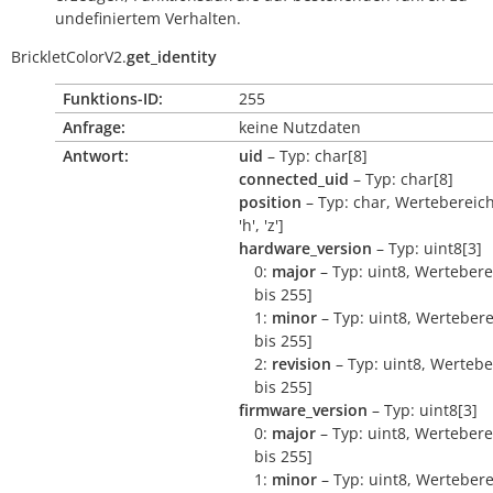
undefiniertem Verhalten.
BrickletColorV2.
get_identity
Funktions-ID:
255
Anfrage:
keine Nutzdaten
Antwort:
uid
– Typ: char[8]
connected_uid
– Typ: char[8]
position
– Typ: char, Wertebereich:
'h', 'z']
hardware_version
– Typ: uint8[3]
0:
major
– Typ: uint8, Wertebere
bis 255]
1:
minor
– Typ: uint8, Wertebere
bis 255]
2:
revision
– Typ: uint8, Wertebe
bis 255]
firmware_version
– Typ: uint8[3]
0:
major
– Typ: uint8, Wertebere
bis 255]
1:
minor
– Typ: uint8, Wertebere