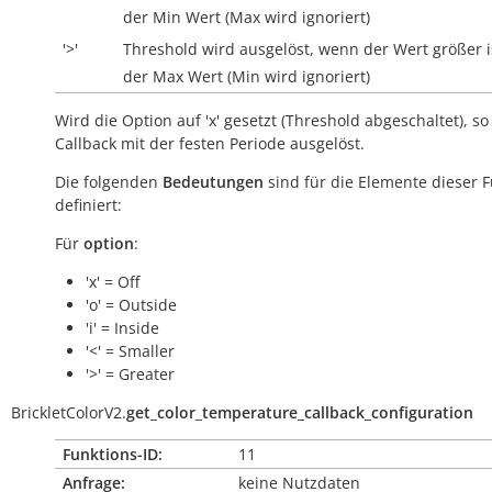
der Min Wert (Max wird ignoriert)
'>'
Threshold wird ausgelöst, wenn der Wert größer i
der Max Wert (Min wird ignoriert)
Wird die Option auf 'x' gesetzt (Threshold abgeschaltet), so
Callback mit der festen Periode ausgelöst.
Die folgenden
Bedeutungen
sind für die Elemente dieser 
definiert:
Für
option
:
'x' = Off
'o' = Outside
'i' = Inside
'<' = Smaller
'>' = Greater
BrickletColorV2.
get_color_temperature_callback_configuration
Funktions-ID:
11
Anfrage:
keine Nutzdaten