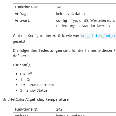
Funktions-ID:
240
Anfrage:
keine Nutzdaten
Antwort:
config
– Typ: uint8, Wertebereich:
Bedeutungen, Standardwert: 3
Gibt die Konfiguration zurück, wie von
set_status_led_c
gesetzt.
Die folgenden
Bedeutungen
sind für die Elemente dieser 
definiert:
Für
config
:
0 = Off
1 = On
2 = Show Heartbeat
3 = Show Status
BrickletColorV2.
get_chip_temperature
Funktions-ID:
242
Anfrage:
keine Nutzdaten