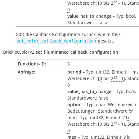
32
Wertebereich: [
0
bis
2
- 1
], Stan
0
value_has_to_change
– Typ: bool,
Standardwert: false
Gibt die Callback-Konfiguration zurück, wie mittels
gesetzt.
set_color_callback_configuration
BrickletColorV2.
set_illuminance_callback_configuration
Funktions-ID:
6
Anfrage:
period
– Typ: uint32, Einheit: 1
ms
32
Wertebereich: [
0
bis
2
- 1
], Stan
0
value_has_to_change
– Typ: bool,
Standardwert: false
option
– Typ: char, Wertebereich:
Bedeutungen, Standardwert: 'x'
min
– Typ: uint32, Einheit: ?
lx
,
32
Wertebereich: [
0
bis
2
- 1
], Stan
0
max
– Typ: uint32, Einheit: ?
lx
,