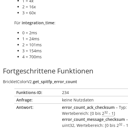
1 = 4x
2 = 16x
3 = 60x
Für
integration_time
:
0 = 2ms
1 = 24ms
2 = 101ms
3 = 154ms
4 = 700ms
Fortgeschrittene Funktionen
BrickletColorV2.
get_spitfp_error_count
Funktions-ID:
234
Anfrage:
keine Nutzdaten
Antwort:
error_count_ack_checksum
– Typ: 
32
Wertebereich: [0 bis
2
- 1
]
error_count_message_checksum
–
32
uint32, Wertebereich: [0 bis
2
- 