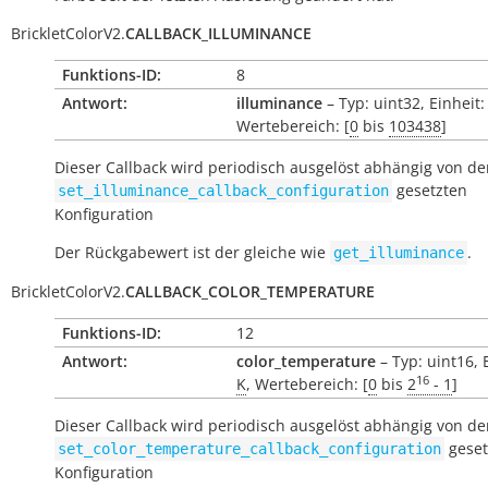
BrickletColorV2.
CALLBACK_ILLUMINANCE
Funktions-ID:
8
Antwort:
illuminance
– Typ: uint32, Einheit:
Wertebereich: [
0
bis
103438
]
Dieser Callback wird periodisch ausgelöst abhängig von der
gesetzten
set_illuminance_callback_configuration
Konfiguration
Der Rückgabewert ist der gleiche wie
.
get_illuminance
BrickletColorV2.
CALLBACK_COLOR_TEMPERATURE
Funktions-ID:
12
Antwort:
color_temperature
– Typ: uint16, 
16
K
, Wertebereich: [
0
bis
2
- 1
]
Dieser Callback wird periodisch ausgelöst abhängig von der
geset
set_color_temperature_callback_configuration
Konfiguration