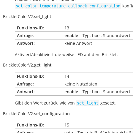
konfig
set_color_temperature_callback_configuration
BrickletColorV2.
set_light
Funktions-ID:
13
Anfrage:
enable
– Typ: bool, Standardwert: 
Antwort:
keine Antwort
Aktiviert/deaktiviert die weiße LED auf dem Bricklet.
BrickletColorV2.
get_light
Funktions-ID:
14
Anfrage:
keine Nutzdaten
Antwort:
enable
– Typ: bool, Standardwert: 
Gibt den Wert zurück, wie von
gesetzt.
set_light
BrickletColorV2.
set_configuration
Funktions-ID:
15
Anfrage:
gain
– Typ: uint8, Wertebereich: S