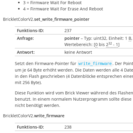
3 = Firmware Wait For Reboot
4 = Firmware Wait For Erase And Reboot
BrickletColorV2.
set_write_firmware_pointer
Funktions-ID:
237
Anfrage:
pointer
– Typ: uint32, Einheit: 1
B
,
32
Wertebereich: [
0
bis
2
- 1
]
Antwort:
keine Antwort
Setzt den Firmware-Pointer für
. Der Poin
write_firmware
um je 64 Byte erhöht werden. Die Daten werden alle 4 Dat
in den Flash geschrieben (4 Datenblöcke entsprechen eine
mit 256 Byte).
Diese Funktion wird vom Brick Viewer während des Flashe
benutzt. In einem normalem Nutzerprogramm sollte diese 
nicht benötigt werden.
BrickletColorV2.
write_firmware
Funktions-ID:
238