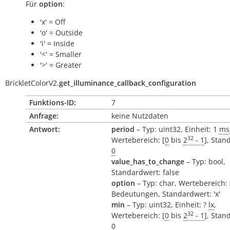
Für
option
:
'x' = Off
'o' = Outside
'i' = Inside
'<' = Smaller
'>' = Greater
BrickletColorV2.
get_illuminance_callback_configuration
Funktions-ID:
7
Anfrage:
keine Nutzdaten
Antwort:
period
– Typ: uint32, Einheit: 1
ms
32
Wertebereich: [
0
bis
2
- 1
], Stan
0
value_has_to_change
– Typ: bool,
Standardwert: false
option
– Typ: char, Wertebereich:
Bedeutungen, Standardwert: 'x'
min
– Typ: uint32, Einheit: ?
lx
,
32
Wertebereich: [
0
bis
2
- 1
], Stan
0