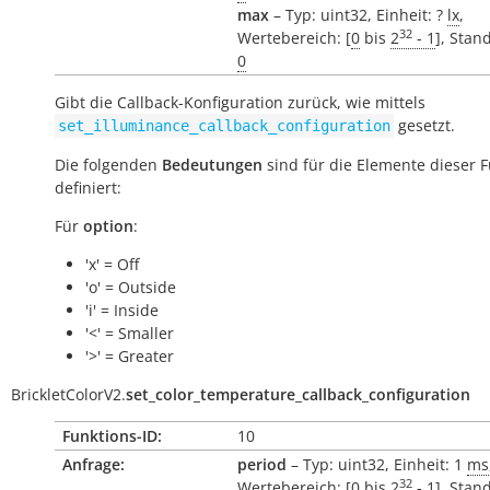
max
– Typ: uint32, Einheit: ?
lx
,
32
Wertebereich: [
0
bis
2
- 1
], Stan
0
Gibt die Callback-Konfiguration zurück, wie mittels
gesetzt.
set_illuminance_callback_configuration
Die folgenden
Bedeutungen
sind für die Elemente dieser 
definiert:
Für
option
:
'x' = Off
'o' = Outside
'i' = Inside
'<' = Smaller
'>' = Greater
BrickletColorV2.
set_color_temperature_callback_configuration
Funktions-ID:
10
Anfrage:
period
– Typ: uint32, Einheit: 1
ms
32
Wertebereich: [
0
bis
2
- 1
], Stan