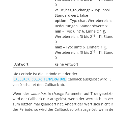
0
value_has_to_change
– Typ: bool,
Standardwert: false
option
– Typ: char, Wertebereich:
Bedeutungen, Standardwert: 'x'
min
– Typ: uint16, Einheit: 1
K
,
16
Wertebereich: [
0
bis
2
- 1
], Stan
0
max
– Typ: uint16, Einheit: 1
K
,
16
Wertebereich: [
0
bis
2
- 1
], Stan
0
Antwort:
keine Antwort
Die Periode ist die Periode mit der der
Callback ausgelöst wird. E
CALLBACK_COLOR_TEMPERATURE
von 0 schaltet den Callback ab.
Wenn der
value has to change
-Parameter auf True gesetzt 
wird der Callback nur ausgelöst, wenn der Wert sich im Ver
zum letzten mal geändert hat. Ändert der Wert sich nicht 
der Periode, so wird der Callback sofort ausgelöst, wenn d