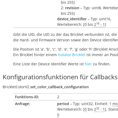
bis 255]
2:
revision
– Typ: uint8, Wertebe
bis 255]
device_identifier
– Typ: uint16,
16
Wertebereich: [0 bis
2
- 1
]
Gibt die UID, die UID zu der das Bricklet verbunden ist, die 
die Hard- und Firmware Version sowie den Device Identifie
Die Position ist 'a', 'b', 'c', 'd', 'e', 'f', 'g' oder 'h' (Bricklet Ans
Ein Bricklet hinter einem
Isolator Bricklet
ist immer an Positi
Eine Liste der Device Identifier Werte ist
hier
zu finden.
Konfigurationsfunktionen für Callbacks
BrickletColorV2.
set_color_callback_configuration
Funktions-ID:
2
Anfrage:
period
– Typ: uint32, Einheit: 1
ms
32
Wertebereich: [
0
bis
2
- 1
], Stan
0