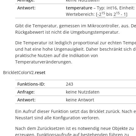
Antwort:
temperature
– Typ: int16, Einheit:
15
15
Wertebereich: [
-2
bis
2
- 1
]
Gibt die Temperatur, gemessen im Mikrocontroller, aus. D
Rückgabewert ist nicht die Umgebungstemperatur.
Die Temperatur ist lediglich proportional zur echten Temp
und hat eine hohe Ungenauigkeit. Daher beschränkt sich d
praktische Nutzen auf die Indikation von
Temperaturveränderungen.
BrickletColorV2.
reset
Funktions-ID:
243
Anfrage:
keine Nutzdaten
Antwort:
keine Antwort
Ein Aufruf dieser Funktion setzt das Bricklet zurück. Nach
Neustart sind alle Konfiguration verloren.
Nach dem Zurücksetzen ist es notwendig neue Objekte zu
erzeugen, Funktionsaufrufe auf bestehenden führen zu