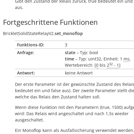
Gibt den Zustand der Relais zurück,
true
bedeutet ein und
aus.
Fortgeschrittene Funktionen
BrickletSolidStateRelayV2.
set_monoflop
Funktions-ID:
3
Anfrage:
state
– Typ: bool
time
– Typ: uint32, Einheit: 1
ms
,
32
Wertebereich: [
0
bis
2
- 1
]
Antwort:
keine Antwort
Der erste Parameter ist der gewünschte Zustand des Relais
bedeutet ein und
false
aus). Der zweite Parameter stellt die
welche das Relais den Zustand halten soll.
Wenn diese Funktion mit den Parametern (true, 1500) aufg
wird: Das Relais wird angeschaltet und nach 1,5s wieder
ausgeschaltet.
Ein Monoflop kann als Ausfallsicherung verwendet werden. 