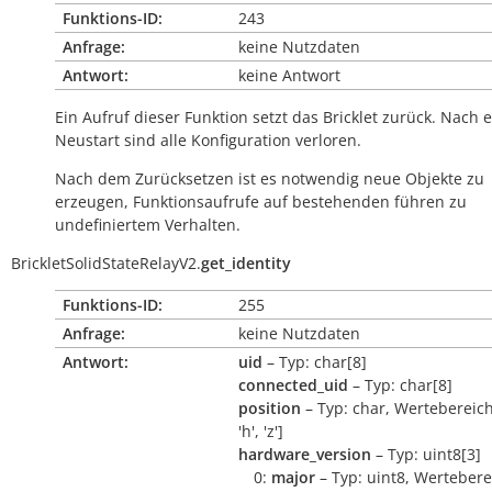
Funktions-ID:
243
Anfrage:
keine Nutzdaten
Antwort:
keine Antwort
Ein Aufruf dieser Funktion setzt das Bricklet zurück. Nach
Neustart sind alle Konfiguration verloren.
Nach dem Zurücksetzen ist es notwendig neue Objekte zu
erzeugen, Funktionsaufrufe auf bestehenden führen zu
undefiniertem Verhalten.
BrickletSolidStateRelayV2.
get_identity
Funktions-ID:
255
Anfrage:
keine Nutzdaten
Antwort:
uid
– Typ: char[8]
connected_uid
– Typ: char[8]
position
– Typ: char, Wertebereich:
'h', 'z']
hardware_version
– Typ: uint8[3]
0:
major
– Typ: uint8, Wertebere