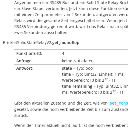
Angenommen ein RS485 Bus und ein Solid State Relay Brickl
ein Slave Stapel verbunden. Jetzt kann diese Funktion sekü
mit einem Zeitparameter von 2 Sekunden, aufgerufen wer
Relais wird die gesamte Zeit eingeschaltet sein. Wenn jetzt
RS485 Verbindung getrennt wird, wird das Relais nach spä
zwei Sekunden ausschalten.
BrickletSolidStateRelayV2.
get_monoflop
Funktions-ID:
4
Anfrage:
keine Nutzdaten
Antwort:
state
– Typ: bool
time
– Typ: uint32, Einheit: 1
ms
,
32
Wertebereich: [
0
bis
2
- 1
]
time_remaining
– Typ: uint32, Einh
32
ms
, Wertebereich: [
0
bis
2
- 1
]
Gibt den aktuellen Zustand und die Zeit, wie von
set_mono
gesetzt, sowie die noch verbleibende Zeit bis zum Zustand
zurück.
Wenn der Timer aktuell nicht läuft, ist die noch verbleibend