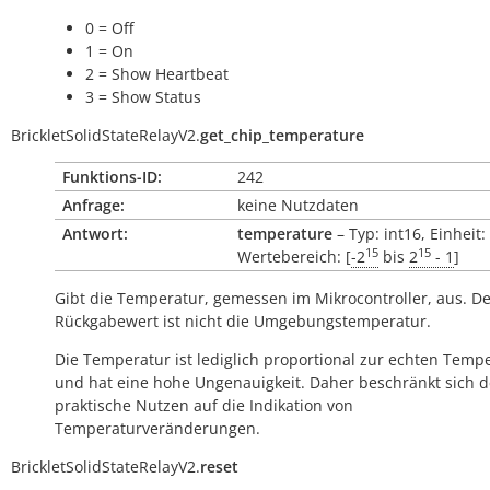
0 = Off
1 = On
2 = Show Heartbeat
3 = Show Status
BrickletSolidStateRelayV2.
get_chip_temperature
Funktions-ID:
242
Anfrage:
keine Nutzdaten
Antwort:
temperature
– Typ: int16, Einheit:
15
15
Wertebereich: [
-2
bis
2
- 1
]
Gibt die Temperatur, gemessen im Mikrocontroller, aus. D
Rückgabewert ist nicht die Umgebungstemperatur.
Die Temperatur ist lediglich proportional zur echten Temp
und hat eine hohe Ungenauigkeit. Daher beschränkt sich d
praktische Nutzen auf die Indikation von
Temperaturveränderungen.
BrickletSolidStateRelayV2.
reset