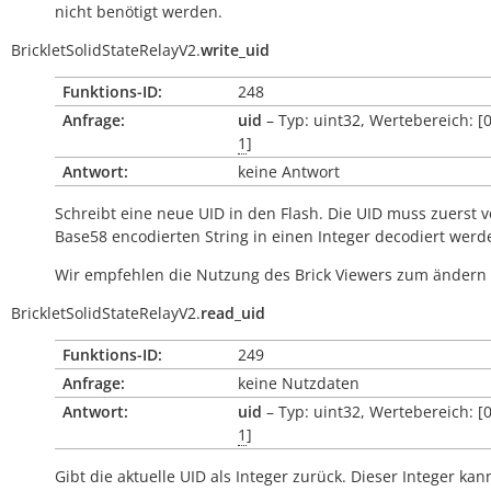
nicht benötigt werden.
BrickletSolidStateRelayV2.
write_uid
Funktions-ID:
248
Anfrage:
uid
– Typ: uint32, Wertebereich: [
1
]
Antwort:
keine Antwort
Schreibt eine neue UID in den Flash. Die UID muss zuerst 
Base58 encodierten String in einen Integer decodiert werd
Wir empfehlen die Nutzung des Brick Viewers zum ändern 
BrickletSolidStateRelayV2.
read_uid
Funktions-ID:
249
Anfrage:
keine Nutzdaten
Antwort:
uid
– Typ: uint32, Wertebereich: [
1
]
Gibt die aktuelle UID als Integer zurück. Dieser Integer kan