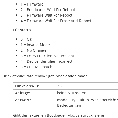
1 = Firmware
2 = Bootloader Wait For Reboot
3 = Firmware Wait For Reboot
4 = Firmware Wait For Erase And Reboot
Für
status
:
0 = OK
1 = Invalid Mode
2 = No Change
3 = Entry Function Not Present
4 = Device Identifier Incorrect
5 = CRC Mismatch
BrickletSolidStateRelayV2.
get_bootloader_mode
Funktions-ID:
236
Anfrage:
keine Nutzdaten
Antwort:
mode
– Typ: uint8, Wertebereich: 
Bedeutungen
Gibt den aktuellen Bootloader-Modus zurück, siehe