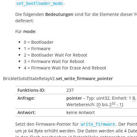
.
set_bootloader_mode
Die folgenden
Bedeutungen
sind für die Elemente dieser 
definiert:
Für
mode
:
0 = Bootloader
1 = Firmware
2 = Bootloader Wait For Reboot
3 = Firmware Wait For Reboot
4 = Firmware Wait For Erase And Reboot
BrickletSolidStateRelayV2.
set_write_firmware_pointer
Funktions-ID:
237
Anfrage:
pointer
– Typ: uint32, Einheit: 1
B
,
32
Wertebereich: [
0
bis
2
- 1
]
Antwort:
keine Antwort
Setzt den Firmware-Pointer für
. Der Poin
write_firmware
um je 64 Byte erhöht werden. Die Daten werden alle 4 Dat