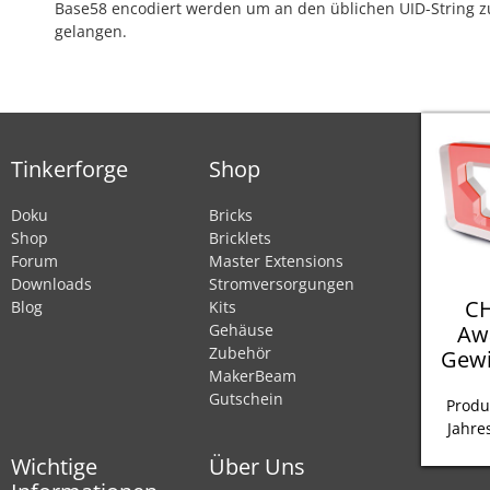
Base58 encodiert werden um an den üblichen UID-String z
gelangen.
Tinkerforge
Shop
Doku
Bricks
Shop
Bricklets
Forum
Master Extensions
Downloads
Stromversorgungen
CH
Blog
Kits
Aw
Gehäuse
Zubehör
Gewi
MakerBeam
Gutschein
Produ
Jahre
Wichtige
Über Uns