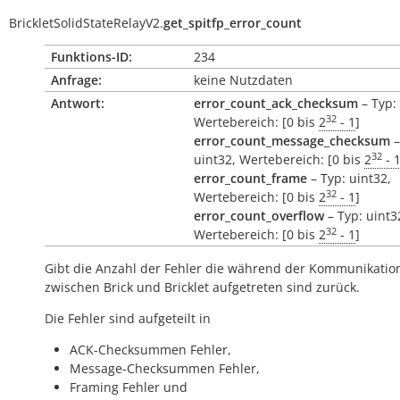
BrickletSolidStateRelayV2.
get_spitfp_error_count
Funktions-ID:
234
Anfrage:
keine Nutzdaten
Antwort:
error_count_ack_checksum
– Typ: 
32
Wertebereich: [0 bis
2
- 1
]
error_count_message_checksum
–
32
uint32, Wertebereich: [0 bis
2
- 
error_count_frame
– Typ: uint32,
32
Wertebereich: [0 bis
2
- 1
]
error_count_overflow
– Typ: uint3
32
Wertebereich: [0 bis
2
- 1
]
Gibt die Anzahl der Fehler die während der Kommunikatio
zwischen Brick und Bricklet aufgetreten sind zurück.
Die Fehler sind aufgeteilt in
ACK-Checksummen Fehler,
Message-Checksummen Fehler,
Framing Fehler und