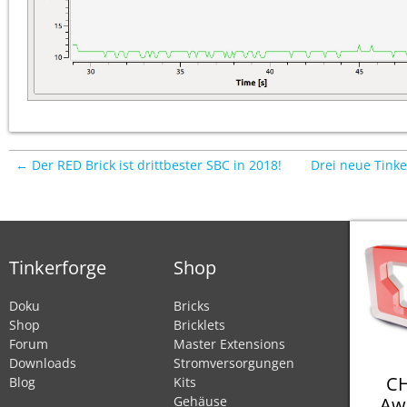
← Der RED Brick ist drittbester SBC in 2018!
Drei neue Tinke
Tinkerforge
Shop
Doku
Bricks
Shop
Bricklets
Forum
Master Extensions
Downloads
Stromversorgungen
CH
Blog
Kits
Aw
Gehäuse