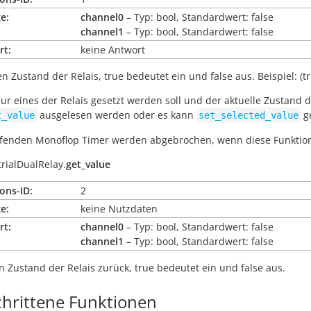
e:
channel0
– Typ: bool, Standardwert: false
channel1
– Typ: bool, Standardwert: false
rt:
keine Antwort
en Zustand der Relais,
true
bedeutet ein und
false
aus. Beispiel: (t
r eines der Relais gesetzt werden soll und der aktuelle Zustand 
ausgelesen werden oder es kann
g
t_value
set_selected_value
ufenden Monoflop Timer werden abgebrochen, wenn diese Funktion
trialDualRelay.
get_value
ons-ID:
2
e:
keine Nutzdaten
rt:
channel0
– Typ: bool, Standardwert: false
channel1
– Typ: bool, Standardwert: false
n Zustand der Relais zurück,
true
bedeutet ein und
false
aus.
chrittene Funktionen