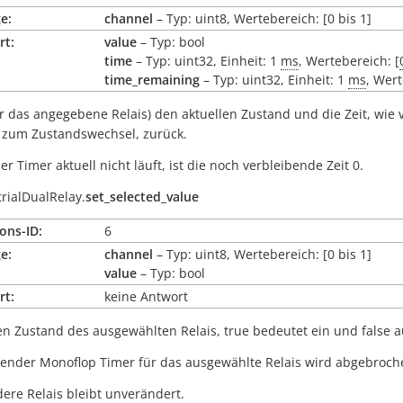
e:
channel
– Typ: uint8, Wertebereich: [0 bis 1]
rt:
value
– Typ: bool
time
– Typ: uint32, Einheit: 1
ms
, Wertebereich: [
time_remaining
– Typ: uint32, Einheit: 1
ms
, Wert
ür das angegebene Relais) den aktuellen Zustand und die Zeit, wie
s zum Zustandswechsel, zurück.
r Timer aktuell nicht läuft, ist die noch verbleibende Zeit 0.
trialDualRelay.
set_selected_value
ons-ID:
6
e:
channel
– Typ: uint8, Wertebereich: [0 bis 1]
value
– Typ: bool
rt:
keine Antwort
en Zustand des ausgewählten Relais,
true
bedeutet ein und
false
a
fender Monoflop Timer für das ausgewählte Relais wird abgebroch
ere Relais bleibt unverändert.