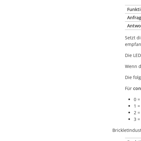
Funkti
Anfrag
Antwo
Setzt d
empfang
Die LED
Wenn da
Die fo
Für
con
0 =
1 =
2 =
3 =
BrickletIndus