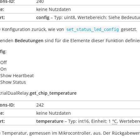
ons-ID:
240
e:
keine Nutzdaten
rt:
config
– Typ: uint8, Wertebereich: Siehe Bedeutu
e Konfiguration zurück, wie von
gesetzt.
set_status_led_config
lgenden
Bedeutungen
sind für die Elemente dieser Funktion definier
fig
:
 Off
 On
 Show Heartbeat
 Show Status
trialDualRelay.
get_chip_temperature
ons-ID:
242
e:
keine Nutzdaten
rt:
temperature
– Typ: int16, Einheit: 1
°C
, Wertebere
e Temperatur, gemessen im Mikrocontroller, aus. Der Rückgabewer