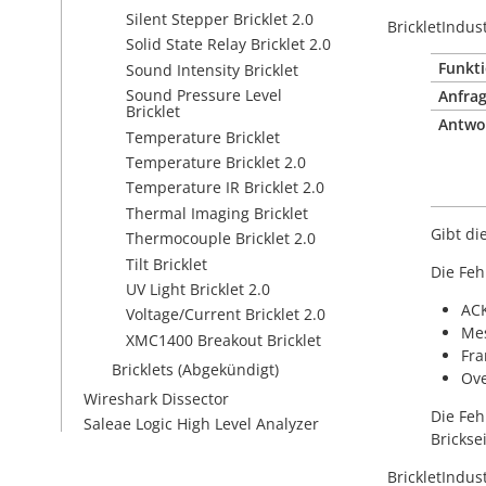
Silent Stepper Bricklet 2.0
BrickletIndus
Solid State Relay Bricklet 2.0
Funkti
Sound Intensity Bricklet
Sound Pressure Level
Anfrag
Bricklet
Antwo
Temperature Bricklet
Temperature Bricklet 2.0
Temperature IR Bricklet 2.0
Thermal Imaging Bricklet
Gibt di
Thermocouple Bricklet 2.0
Tilt Bricklet
Die Feh
UV Light Bricklet 2.0
AC
Voltage/Current Bricklet 2.0
Me
XMC1400 Breakout Bricklet
Fra
Bricklets (Abgekündigt)
Ove
Wireshark Dissector
Die Feh
Saleae Logic High Level Analyzer
Brickse
BrickletIndus