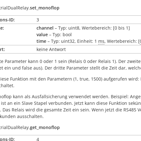
trialDualRelay.
set_monoflop
ons-ID:
3
e:
channel
– Typ: uint8, Wertebereich: [0 bis 1]
value
– Typ: bool
time
– Typ: uint32, Einheit: 1
ms
, Wertebereich: [
rt:
keine Antwort
te Parameter kann 0 oder 1 sein (Relais 0 oder Relais 1). Der zwei
et ein und
false
aus). Der dritte Parameter stellt die Zeit dar, welc
ese Funktion mit den Parametern (1, true, 1500) aufgerufen wird: 
haltet.
oflop kann als Ausfallsicherung verwendet werden. Beispiel: Ang
t ist an ein Slave Stapel verbunden. Jetzt kann diese Funktion sek
 Das Relais wird die gesamte Zeit ein sein. Wenn jetzt die RS485 
ekunden ausschalten.
trialDualRelay.
get_monoflop
ons-ID:
4