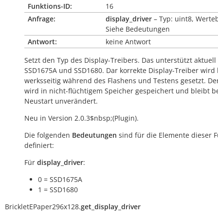
Funktions-ID:
16
Anfrage:
display_driver
– Typ: uint8, Werte
Siehe Bedeutungen
Antwort:
keine Antwort
Setzt den Typ des Display-Treibers. Das unterstützt aktuell
SSD1675A und SSD1680. Dar korrekte Display-Treiber wird 
werksseitig während des Flashens und Testens gesetzt. De
wird in nicht-flüchtigem Speicher gespeichert und bleibt b
Neustart unverändert.
Neu in Version 2.0.3$nbsp;(Plugin).
Die folgenden
Bedeutungen
sind für die Elemente dieser 
definiert:
Für
display_driver
:
0 = SSD1675A
1 = SSD1680
BrickletEPaper296x128.
get_display_driver