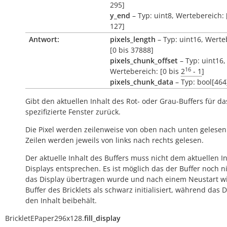
295]
y_end
– Typ: uint8, Wertebereich: 
127]
Antwort:
pixels_length
– Typ: uint16, Werte
[0 bis 37888]
pixels_chunk_offset
– Typ: uint16,
16
Wertebereich: [0 bis
2
- 1
]
pixels_chunk_data
– Typ: bool[464
Gibt den aktuellen Inhalt des Rot- oder Grau-Buffers für da
spezifizierte Fenster zurück.
Die Pixel werden zeilenweise von oben nach unten gelesen
Zeilen werden jeweils von links nach rechts gelesen.
Der aktuelle Inhalt des Buffers muss nicht dem aktuellen I
Displays entsprechen. Es ist möglich das der Buffer noch n
das Display übertragen wurde und nach einem Neustart w
Buffer des Bricklets als schwarz initialisiert, während das D
den Inhalt beibehält.
BrickletEPaper296x128.
fill_display