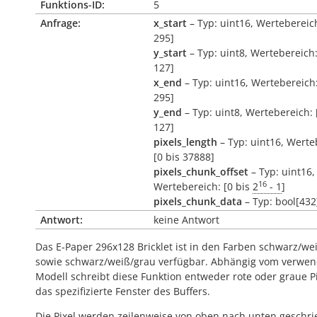
Funktions-ID:
5
Anfrage:
x_start
– Typ: uint16, Wertebereich
295]
y_start
– Typ: uint8, Wertebereich:
127]
x_end
– Typ: uint16, Wertebereich:
295]
y_end
– Typ: uint8, Wertebereich: 
127]
pixels_length
– Typ: uint16, Werte
[0 bis 37888]
pixels_chunk_offset
– Typ: uint16,
16
Wertebereich: [0 bis
2
- 1
]
pixels_chunk_data
– Typ: bool[432
Antwort:
keine Antwort
Das E-Paper 296x128 Bricklet ist in den Farben schwarz/wei
sowie schwarz/weiß/grau verfügbar. Abhängig vom verwe
Modell schreibt diese Funktion entweder rote oder graue Pi
das spezifizierte Fenster des Buffers.
Die Pixel werden zeilenweise von oben nach unten geschr