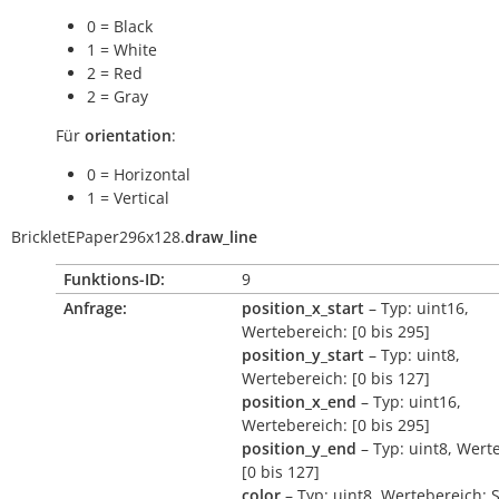
0 = Black
1 = White
2 = Red
2 = Gray
Für
orientation
:
0 = Horizontal
1 = Vertical
BrickletEPaper296x128.
draw_line
Funktions-ID:
9
Anfrage:
position_x_start
– Typ: uint16,
Wertebereich: [0 bis 295]
position_y_start
– Typ: uint8,
Wertebereich: [0 bis 127]
position_x_end
– Typ: uint16,
Wertebereich: [0 bis 295]
position_y_end
– Typ: uint8, Wert
[0 bis 127]
color
– Typ: uint8, Wertebereich: 