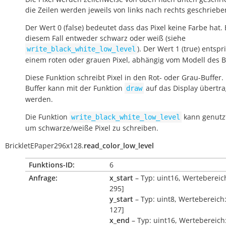
die Zeilen werden jeweils von links nach rechts geschriebe
Der Wert 0 (false) bedeutet dass das Pixel keine Farbe hat. E
diesem Fall entweder schwarz oder weiß (siehe
). Der Wert 1 (true) entspr
write_black_white_low_level
einem roten oder grauen Pixel, abhängig vom Modell des Br
Diese Funktion schreibt Pixel in den Rot- oder Grau-Buffer.
Buffer kann mit der Funktion
auf das Display übertr
draw
werden.
Die Funktion
kann genutz
write_black_white_low_level
um schwarze/weiße Pixel zu schreiben.
BrickletEPaper296x128.
read_color_low_level
Funktions-ID:
6
Anfrage:
x_start
– Typ: uint16, Wertebereich
295]
y_start
– Typ: uint8, Wertebereich:
127]
x_end
– Typ: uint16, Wertebereich: