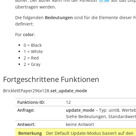
Buffer. Der Buffer kann mit der Funktion
auf das Disp
draw
übertragen werden.
Die folgenden
Bedeutungen
sind für die Elemente dieser 
definiert:
Für
color
:
0 = Black
1 = White
2 = Red
2 = Gray
Fortgeschrittene Funktionen
BrickletEPaper296x128.
set_update_mode
Funktions-ID:
12
Anfrage:
update_mode
– Typ: uint8, Werte
Siehe Bedeutungen, Standardwert
Antwort:
keine Antwort
Bemerkung
Der
Default
Update-Modus basiert auf den