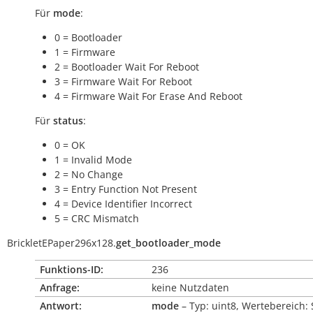
Für
mode
:
0 = Bootloader
1 = Firmware
2 = Bootloader Wait For Reboot
3 = Firmware Wait For Reboot
4 = Firmware Wait For Erase And Reboot
Für
status
:
0 = OK
1 = Invalid Mode
2 = No Change
3 = Entry Function Not Present
4 = Device Identifier Incorrect
5 = CRC Mismatch
BrickletEPaper296x128.
get_bootloader_mode
Funktions-ID:
236
Anfrage:
keine Nutzdaten
Antwort:
mode
– Typ: uint8, Wertebereich: 