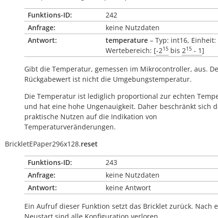
Funktions-ID:
242
Anfrage:
keine Nutzdaten
Antwort:
temperature
– Typ: int16, Einheit:
15
15
Wertebereich: [
-2
bis
2
- 1
]
Gibt die Temperatur, gemessen im Mikrocontroller, aus. D
Rückgabewert ist nicht die Umgebungstemperatur.
Die Temperatur ist lediglich proportional zur echten Temp
und hat eine hohe Ungenauigkeit. Daher beschränkt sich d
praktische Nutzen auf die Indikation von
Temperaturveränderungen.
BrickletEPaper296x128.
reset
Funktions-ID:
243
Anfrage:
keine Nutzdaten
Antwort:
keine Antwort
Ein Aufruf dieser Funktion setzt das Bricklet zurück. Nach
Neustart sind alle Konfiguration verloren.