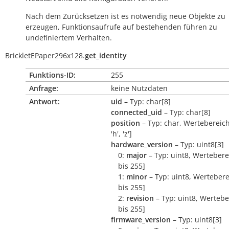
Nach dem Zurücksetzen ist es notwendig neue Objekte zu
erzeugen, Funktionsaufrufe auf bestehenden führen zu
undefiniertem Verhalten.
BrickletEPaper296x128.
get_identity
Funktions-ID:
255
Anfrage:
keine Nutzdaten
Antwort:
uid
– Typ: char[8]
connected_uid
– Typ: char[8]
position
– Typ: char, Wertebereich:
'h', 'z']
hardware_version
– Typ: uint8[3]
0:
major
– Typ: uint8, Wertebere
bis 255]
1:
minor
– Typ: uint8, Wertebere
bis 255]
2:
revision
– Typ: uint8, Wertebe
bis 255]
firmware_version
– Typ: uint8[3]