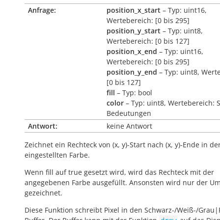
Anfrage:
position_x_start
– Typ: uint16,
Wertebereich: [0 bis 295]
position_y_start
– Typ: uint8,
Wertebereich: [0 bis 127]
position_x_end
– Typ: uint16,
Wertebereich: [0 bis 295]
position_y_end
– Typ: uint8, Wert
[0 bis 127]
fill
– Typ: bool
color
– Typ: uint8, Wertebereich: 
Bedeutungen
Antwort:
keine Antwort
Zeichnet ein Rechteck von (x, y)-Start nach (x, y)-Ende in de
eingestellten Farbe.
Wenn fill auf true gesetzt wird, wird das Rechteck mit der
angegebenen Farbe ausgefüllt. Ansonsten wird nur der Um
gezeichnet.
Diese Funktion schreibt Pixel in den Schwarz-/Weiß-/Grau|