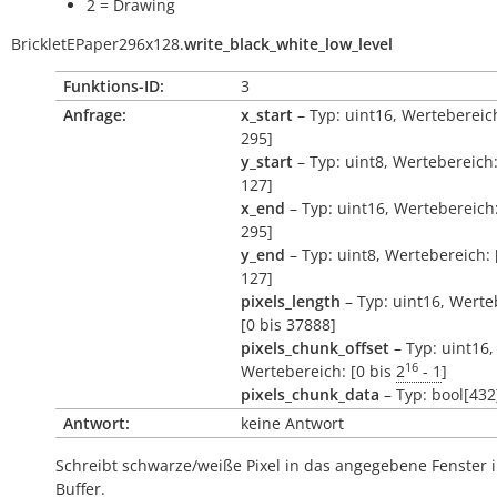
2 = Drawing
BrickletEPaper296x128.
write_black_white_low_level
Funktions-ID:
3
Anfrage:
x_start
– Typ: uint16, Wertebereich
295]
y_start
– Typ: uint8, Wertebereich:
127]
x_end
– Typ: uint16, Wertebereich:
295]
y_end
– Typ: uint8, Wertebereich: 
127]
pixels_length
– Typ: uint16, Werte
[0 bis 37888]
pixels_chunk_offset
– Typ: uint16,
16
Wertebereich: [0 bis
2
- 1
]
pixels_chunk_data
– Typ: bool[432
Antwort:
keine Antwort
Schreibt schwarze/weiße Pixel in das angegebene Fenster 
Buffer.