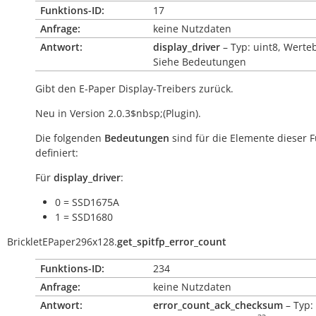
Funktions-ID:
17
Anfrage:
keine Nutzdaten
Antwort:
display_driver
– Typ: uint8, Werte
Siehe Bedeutungen
Gibt den E-Paper Display-Treibers zurück.
Neu in Version 2.0.3$nbsp;(Plugin).
Die folgenden
Bedeutungen
sind für die Elemente dieser 
definiert:
Für
display_driver
:
0 = SSD1675A
1 = SSD1680
BrickletEPaper296x128.
get_spitfp_error_count
Funktions-ID:
234
Anfrage:
keine Nutzdaten
Antwort:
error_count_ack_checksum
– Typ: 