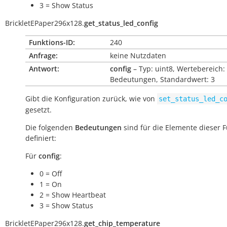
3 = Show Status
BrickletEPaper296x128.
get_status_led_config
Funktions-ID:
240
Anfrage:
keine Nutzdaten
Antwort:
config
– Typ: uint8, Wertebereich:
Bedeutungen, Standardwert: 3
Gibt die Konfiguration zurück, wie von
set_status_led_c
gesetzt.
Die folgenden
Bedeutungen
sind für die Elemente dieser 
definiert:
Für
config
:
0 = Off
1 = On
2 = Show Heartbeat
3 = Show Status
BrickletEPaper296x128.
get_chip_temperature