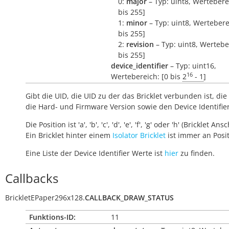
0:
major
– Typ: uint8, Wertebere
bis 255]
1:
minor
– Typ: uint8, Wertebere
bis 255]
2:
revision
– Typ: uint8, Wertebe
bis 255]
device_identifier
– Typ: uint16,
16
Wertebereich: [0 bis
2
- 1
]
Gibt die UID, die UID zu der das Bricklet verbunden ist, die 
die Hard- und Firmware Version sowie den Device Identifie
Die Position ist 'a', 'b', 'c', 'd', 'e', 'f', 'g' oder 'h' (Bricklet Ans
Ein Bricklet hinter einem
Isolator Bricklet
ist immer an Positi
Eine Liste der Device Identifier Werte ist
hier
zu finden.
Callbacks
BrickletEPaper296x128.
CALLBACK_DRAW_STATUS
Funktions-ID:
11