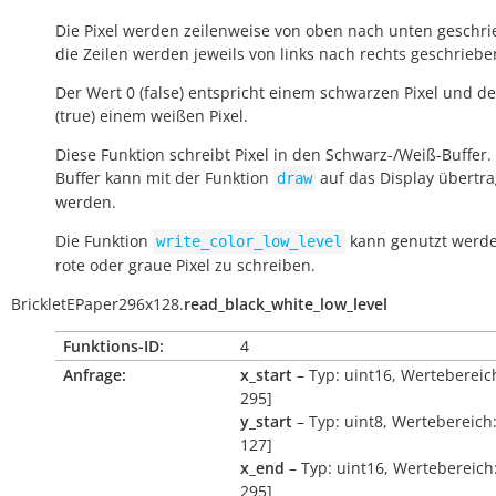
Die Pixel werden zeilenweise von oben nach unten geschr
die Zeilen werden jeweils von links nach rechts geschriebe
Der Wert 0 (false) entspricht einem schwarzen Pixel und de
(true) einem weißen Pixel.
Diese Funktion schreibt Pixel in den Schwarz-/Weiß-Buffer.
Buffer kann mit der Funktion
auf das Display übertr
draw
werden.
Die Funktion
kann genutzt werd
write_color_low_level
rote oder graue Pixel zu schreiben.
BrickletEPaper296x128.
read_black_white_low_level
Funktions-ID:
4
Anfrage:
x_start
– Typ: uint16, Wertebereich
295]
y_start
– Typ: uint8, Wertebereich:
127]
x_end
– Typ: uint16, Wertebereich:
295]