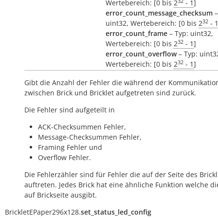
32
Wertebereich: [0 bis
2
- 1
]
error_count_message_checksum
–
32
uint32, Wertebereich: [0 bis
2
- 
error_count_frame
– Typ: uint32,
32
Wertebereich: [0 bis
2
- 1
]
error_count_overflow
– Typ: uint3
32
Wertebereich: [0 bis
2
- 1
]
Gibt die Anzahl der Fehler die während der Kommunikatio
zwischen Brick und Bricklet aufgetreten sind zurück.
Die Fehler sind aufgeteilt in
ACK-Checksummen Fehler,
Message-Checksummen Fehler,
Framing Fehler und
Overflow Fehler.
Die Fehlerzähler sind für Fehler die auf der Seite des Brickl
auftreten. Jedes Brick hat eine ähnliche Funktion welche di
auf Brickseite ausgibt.
BrickletEPaper296x128.
set_status_led_config