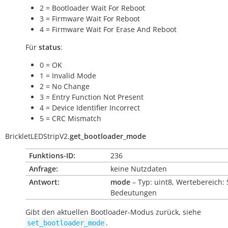
2 = Bootloader Wait For Reboot
3 = Firmware Wait For Reboot
4 = Firmware Wait For Erase And Reboot
Für
status
:
0 = OK
1 = Invalid Mode
2 = No Change
3 = Entry Function Not Present
4 = Device Identifier Incorrect
5 = CRC Mismatch
BrickletLEDStripV2.
get_bootloader_mode
Funktions-ID:
236
Anfrage:
keine Nutzdaten
Antwort:
mode
– Typ: uint8, Wertebereich: 
Bedeutungen
Gibt den aktuellen Bootloader-Modus zurück, siehe
.
set_bootloader_mode