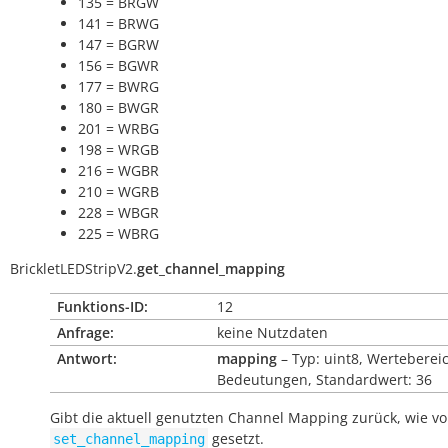
135 = BRGW
141 = BRWG
147 = BGRW
156 = BGWR
177 = BWRG
180 = BWGR
201 = WRBG
198 = WRGB
216 = WGBR
210 = WGRB
228 = WBGR
225 = WBRG
BrickletLEDStripV2.
get_channel_mapping
Funktions-ID:
12
Anfrage:
keine Nutzdaten
Antwort:
mapping
– Typ: uint8, Werteberei
Bedeutungen, Standardwert: 36
Gibt die aktuell genutzten Channel Mapping zurück, wie v
gesetzt.
set_channel_mapping