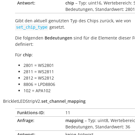
Antwort:
chip
– Typ: uint16, Wertebereich: 
Bedeutungen, Standardwert: 2801
Gibt den aktuell genutzten Typ des Chips zurück, wie von
gesetzt.
set_chip_type
Die folgenden
Bedeutungen
sind für die Elemente dieser 
definiert:
Für
chip
:
2801 = WS2801
2811 = WS2811
2812 = WS2812
8806 = LPD8806
102 = APA102
BrickletLEDStripV2.
set_channel_mapping
Funktions-ID:
11
Anfrage:
mapping
– Typ: uint8, Werteberei
Bedeutungen, Standardwert: 36
Antwort:
keine Antwort