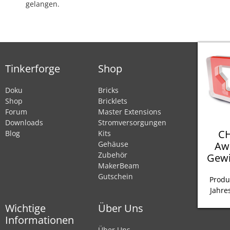
gelangen.
Tinkerforge
Shop
Doku
Bricks
Shop
Bricklets
Forum
Master Extensions
Downloads
Stromversorgungen
CH
Blog
Kits
Aw
Gehäuse
Zubehör
Gewi
MakerBeam
Gutschein
Produ
Jahre
Wichtige
Über Uns
Informationen
Über Uns