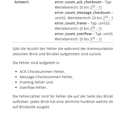
Antwort:
error_count_ack_checksum
– Typ: 
32
Wertebereich: [0 bis
2
- 1
]
error_count_message_checksum
–
32
uint32, Wertebereich: [0 bis
2
- 
error_count_frame
– Typ: uint32,
32
Wertebereich: [0 bis
2
- 1
]
error_count_overflow
– Typ: uint3
32
Wertebereich: [0 bis
2
- 1
]
Gibt die Anzahl der Fehler die während der Kommunikatio
zwischen Brick und Bricklet aufgetreten sind zurück.
Die Fehler sind aufgeteilt in
ACK-Checksummen Fehler,
Message-Checksummen Fehler,
Framing Fehler und
Overflow Fehler.
Die Fehlerzähler sind für Fehler die auf der Seite des Brickl
auftreten. Jedes Brick hat eine ähnliche Funktion welche di
auf Brickseite ausgibt.