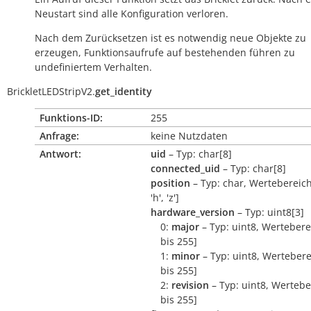
Neustart sind alle Konfiguration verloren.
Nach dem Zurücksetzen ist es notwendig neue Objekte zu
erzeugen, Funktionsaufrufe auf bestehenden führen zu
undefiniertem Verhalten.
BrickletLEDStripV2.
get_identity
Funktions-ID:
255
Anfrage:
keine Nutzdaten
Antwort:
uid
– Typ: char[8]
connected_uid
– Typ: char[8]
position
– Typ: char, Wertebereich:
'h', 'z']
hardware_version
– Typ: uint8[3]
0:
major
– Typ: uint8, Wertebere
bis 255]
1:
minor
– Typ: uint8, Wertebere
bis 255]
2:
revision
– Typ: uint8, Wertebe
bis 255]