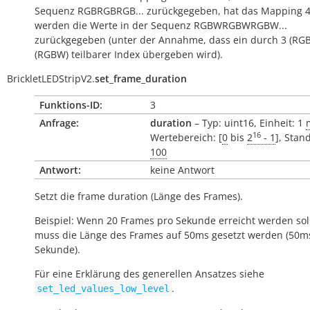
Sequenz RGBRGBRGB... zurückgegeben, hat das Mapping 4
werden die Werte in der Sequenz RGBWRGBWRGBW...
zurückgegeben (unter der Annahme, dass ein durch 3 (RGB
(RGBW) teilbarer Index übergeben wird).
BrickletLEDStripV2.
set_frame_duration
Funktions-ID:
3
Anfrage:
duration
– Typ: uint16, Einheit: 1
16
Wertebereich: [
0
bis
2
- 1
], Stan
100
Antwort:
keine Antwort
Setzt die
frame duration
(Länge des Frames).
Beispiel: Wenn 20 Frames pro Sekunde erreicht werden sol
muss die Länge des Frames auf 50ms gesetzt werden (50ms
Sekunde).
Für eine Erklärung des generellen Ansatzes siehe
.
set_led_values_low_level