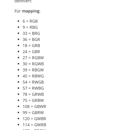
definiert:
Für
mapping
:
6 = RGB
9 = RBG
33 = BRG
36 = BGR
18 = GRB
24 = GBR
27 = RGBW
30 = RGWB
39 = RBGW
45 = RBWG
54 = RWGB
57 = RWBG
78 = GRWB
75 = GRBW
108 = GBWR
99 = GBRW
120 = GWBR
114 = GWRB