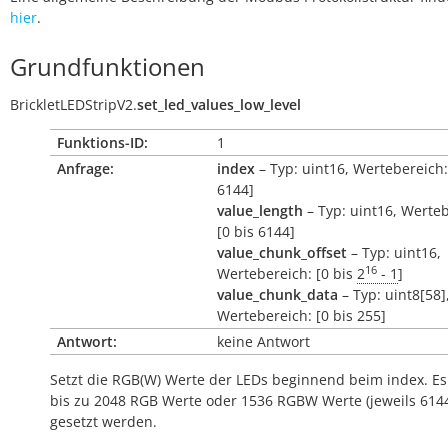
hier
.
Grundfunktionen
BrickletLEDStripV2.
set_led_values_low_level
Funktions-ID:
1
Anfrage:
index
– Typ: uint16, Wertebereich:
6144]
value_length
– Typ: uint16, Werteb
[0 bis 6144]
value_chunk_offset
– Typ: uint16,
16
Wertebereich: [0 bis
2
- 1
]
value_chunk_data
– Typ: uint8[58]
Wertebereich: [0 bis 255]
Antwort:
keine Antwort
Setzt die RGB(W) Werte der LEDs beginnend beim
index
. E
bis zu 2048 RGB Werte oder 1536 RGBW Werte (jeweils 6144
gesetzt werden.