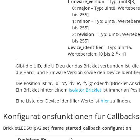
firmware_version
– Typ: uint8[3]
0:
major
– Typ: uint8, Wertebere
bis 255]
1:
minor
– Typ: uint8, Wertebere
bis 255]
2:
revision
– Typ: uint8, Wertebe
bis 255]
device_identifier
– Typ: uint16,
16
Wertebereich: [0 bis
2
- 1
]
Gibt die UID, die UID zu der das Bricklet verbunden ist, die 
die Hard- und Firmware Version sowie den Device Identifie
Die Position ist 'a', 'b', 'c', 'd', 'e', 'f', 'g' oder 'h' (Bricklet Ans
Ein Bricklet hinter einem
Isolator Bricklet
ist immer an Positi
Eine Liste der Device Identifier Werte ist
hier
zu finden.
Konfigurationsfunktionen für Callbacks
BrickletLEDStripV2.
set_frame_started_callback_configuration
Funktions-ID:
13