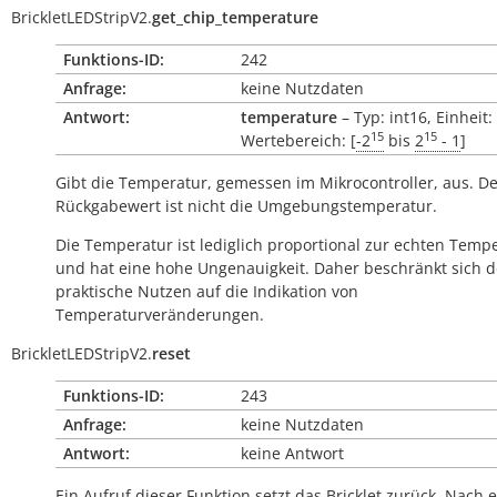
BrickletLEDStripV2.
get_chip_temperature
Funktions-ID:
242
Anfrage:
keine Nutzdaten
Antwort:
temperature
– Typ: int16, Einheit:
15
15
Wertebereich: [
-2
bis
2
- 1
]
Gibt die Temperatur, gemessen im Mikrocontroller, aus. D
Rückgabewert ist nicht die Umgebungstemperatur.
Die Temperatur ist lediglich proportional zur echten Temp
und hat eine hohe Ungenauigkeit. Daher beschränkt sich d
praktische Nutzen auf die Indikation von
Temperaturveränderungen.
BrickletLEDStripV2.
reset
Funktions-ID:
243
Anfrage:
keine Nutzdaten
Antwort:
keine Antwort
Ein Aufruf dieser Funktion setzt das Bricklet zurück. Nach