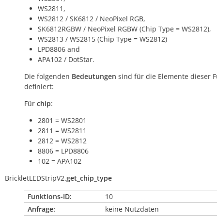
WS2811,
WS2812 / SK6812 / NeoPixel RGB,
SK6812RGBW / NeoPixel RGBW (Chip Type = WS2812),
WS2813 / WS2815 (Chip Type = WS2812)
LPD8806 and
APA102 / DotStar.
Die folgenden
Bedeutungen
sind für die Elemente dieser 
definiert:
Für
chip
:
2801 = WS2801
2811 = WS2811
2812 = WS2812
8806 = LPD8806
102 = APA102
BrickletLEDStripV2.
get_chip_type
Funktions-ID:
10
Anfrage:
keine Nutzdaten