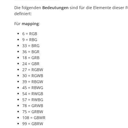
Die folgenden
Bedeutungen
sind für die Elemente dieser 
definiert:
Für
mapping
:
6 = RGB
9 = RBG
33 = BRG
36 = BGR
18 = GRB
24 = GBR
27 = RGBW
30 = RGWB
39 = RBGW
45 = RBWG
54 = RWGB
57 = RWBG
78 = GRWB
75 = GRBW
108 = GBWR
99 = GBRW