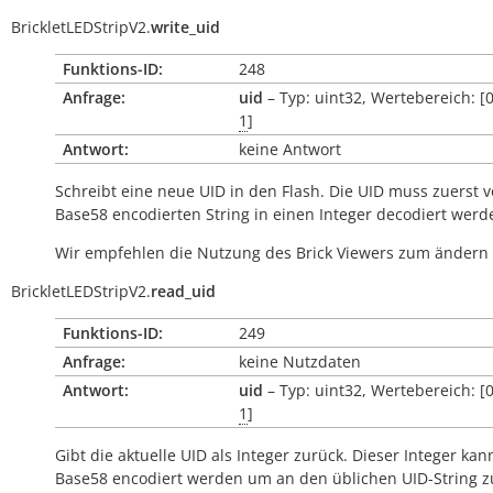
BrickletLEDStripV2.
write_uid
Funktions-ID:
248
Anfrage:
uid
– Typ: uint32, Wertebereich: [
1
]
Antwort:
keine Antwort
Schreibt eine neue UID in den Flash. Die UID muss zuerst 
Base58 encodierten String in einen Integer decodiert werd
Wir empfehlen die Nutzung des Brick Viewers zum ändern 
BrickletLEDStripV2.
read_uid
Funktions-ID:
249
Anfrage:
keine Nutzdaten
Antwort:
uid
– Typ: uint32, Wertebereich: [
1
]
Gibt die aktuelle UID als Integer zurück. Dieser Integer kan
Base58 encodiert werden um an den üblichen UID-String z