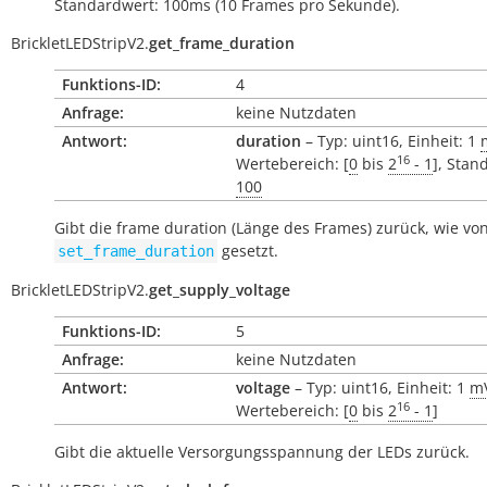
Standardwert: 100ms (10 Frames pro Sekunde).
BrickletLEDStripV2.
get_frame_duration
Funktions-ID:
4
Anfrage:
keine Nutzdaten
Antwort:
duration
– Typ: uint16, Einheit: 1
16
Wertebereich: [
0
bis
2
- 1
], Stan
100
Gibt die
frame duration
(Länge des Frames) zurück, wie vo
gesetzt.
set_frame_duration
BrickletLEDStripV2.
get_supply_voltage
Funktions-ID:
5
Anfrage:
keine Nutzdaten
Antwort:
voltage
– Typ: uint16, Einheit: 1
m
16
Wertebereich: [
0
bis
2
- 1
]
Gibt die aktuelle Versorgungsspannung der LEDs zurück.