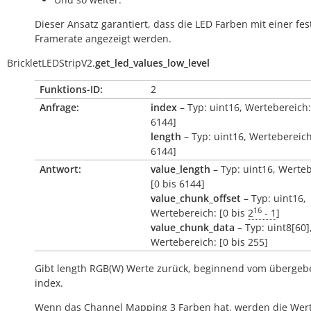
Dieser Ansatz garantiert, dass die LED Farben mit einer fes
Framerate angezeigt werden.
BrickletLEDStripV2.
get_led_values_low_level
Funktions-ID:
2
Anfrage:
index
– Typ: uint16, Wertebereich:
6144]
length
– Typ: uint16, Wertebereich
6144]
Antwort:
value_length
– Typ: uint16, Werteb
[0 bis 6144]
value_chunk_offset
– Typ: uint16,
16
Wertebereich: [0 bis
2
- 1
]
value_chunk_data
– Typ: uint8[60]
Wertebereich: [0 bis 255]
Gibt
length
RGB(W) Werte zurück, beginnend vom überge
index
.
Wenn das Channel Mapping 3 Farben hat, werden die Wert