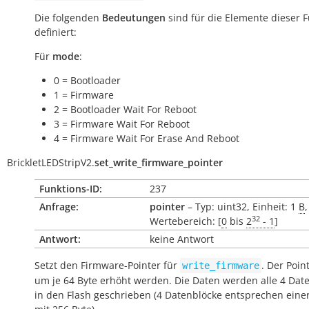
Die folgenden
Bedeutungen
sind für die Elemente dieser 
definiert:
Für
mode
:
0 = Bootloader
1 = Firmware
2 = Bootloader Wait For Reboot
3 = Firmware Wait For Reboot
4 = Firmware Wait For Erase And Reboot
BrickletLEDStripV2.
set_write_firmware_pointer
Funktions-ID:
237
Anfrage:
pointer
– Typ: uint32, Einheit: 1
B
,
32
Wertebereich: [
0
bis
2
- 1
]
Antwort:
keine Antwort
Setzt den Firmware-Pointer für
. Der Poin
write_firmware
um je 64 Byte erhöht werden. Die Daten werden alle 4 Dat
in den Flash geschrieben (4 Datenblöcke entsprechen eine