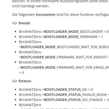
benutzt. In einem normalem Nutzerprogramm sollte diese 
nicht benötigt werden.
Die folgenden
Konstanten
sind für diese Funktion verfügba
Für
$mode
:
BrickHATZero->
BOOTLOADER_MODE
_BOOTLOADER = 0
BrickHATZero->
BOOTLOADER_MODE
_FIRMWARE = 1
BrickHATZero-
>
BOOTLOADER_MODE
_BOOTLOADER_WAIT_FOR_REBOO
BrickHATZero-
>
BOOTLOADER_MODE
_FIRMWARE_WAIT_FOR_REBOOT 
BrickHATZero-
>
BOOTLOADER_MODE
_FIRMWARE_WAIT_FOR_ERASE_
= 4
Für
$status
:
BrickHATZero->
BOOTLOADER_STATUS
_OK = 0
BrickHATZero->
BOOTLOADER_STATUS
_INVALID_MODE =
BrickHATZero->
BOOTLOADER_STATUS
_NO_CHANGE = 2
BrickHATZero-