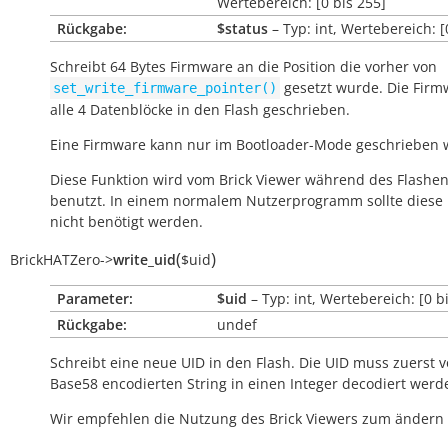
Wertebereich: [0 bis 255]
Rückgabe:
$status
– Typ: int, Wertebereich: [
Schreibt 64 Bytes Firmware an die Position die vorher von
gesetzt wurde. Die Firm
set_write_firmware_pointer()
alle 4 Datenblöcke in den Flash geschrieben.
Eine Firmware kann nur im Bootloader-Mode geschrieben 
Diese Funktion wird vom Brick Viewer während des Flashe
benutzt. In einem normalem Nutzerprogramm sollte diese 
nicht benötigt werden.
(
)
BrickHATZero
->
write_uid
$uid
Parameter:
$uid
– Typ: int, Wertebereich: [0 b
Rückgabe:
undef
Schreibt eine neue UID in den Flash. Die UID muss zuerst 
Base58 encodierten String in einen Integer decodiert werd
Wir empfehlen die Nutzung des Brick Viewers zum ändern 