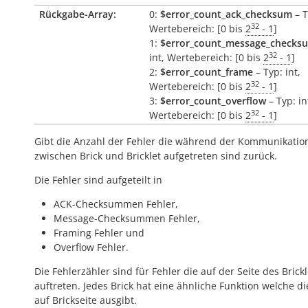
Rückgabe-Array:
0:
$error_count_ack_checksum
– T
32
Wertebereich: [0 bis
2
- 1
]
1:
$error_count_message_checks
32
int, Wertebereich: [0 bis
2
- 1
]
2:
$error_count_frame
– Typ: int,
32
Wertebereich: [0 bis
2
- 1
]
3:
$error_count_overflow
– Typ: in
32
Wertebereich: [0 bis
2
- 1
]
Gibt die Anzahl der Fehler die während der Kommunikatio
zwischen Brick und Bricklet aufgetreten sind zurück.
Die Fehler sind aufgeteilt in
ACK-Checksummen Fehler,
Message-Checksummen Fehler,
Framing Fehler und
Overflow Fehler.
Die Fehlerzähler sind für Fehler die auf der Seite des Brickl
auftreten. Jedes Brick hat eine ähnliche Funktion welche di
auf Brickseite ausgibt.