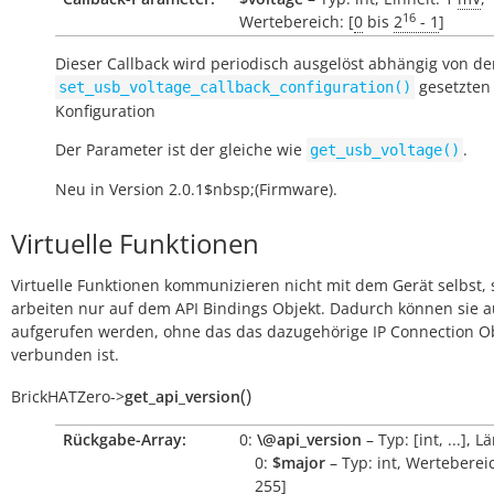
16
Wertebereich: [
0
bis
2
- 1
]
Dieser Callback wird periodisch ausgelöst abhängig von der
gesetzten
set_usb_voltage_callback_configuration()
Konfiguration
Der Parameter ist der gleiche wie
.
get_usb_voltage()
Neu in Version 2.0.1$nbsp;(Firmware).
Virtuelle Funktionen
Virtuelle Funktionen kommunizieren nicht mit dem Gerät selbst, 
arbeiten nur auf dem API Bindings Objekt. Dadurch können sie 
aufgerufen werden, ohne das das dazugehörige IP Connection O
verbunden ist.
(
)
BrickHATZero
->
get_api_version
Rückgabe-Array:
0:
\@api_version
– Typ: [int, ...], L
0:
$major
– Typ: int, Wertebereic
255]