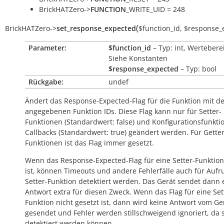
BrickHATZero->
FUNCTION
_WRITE_UID = 248
(
BrickHATZero
->
set_response_expected
$function_id
,
$response_
Parameter:
$function_id
– Typ: int, Wertebere
Siehe Konstanten
$response_expected
– Typ: bool
Rückgabe:
undef
Ändert das Response-Expected-Flag für die Funktion mit d
angegebenen Funktion IDs. Diese Flag kann nur für Setter-
Funktionen (Standardwert:
false
) und Konfigurationsfunkti
Callbacks (Standardwert:
true
) geändert werden. Für Getter
Funktionen ist das Flag immer gesetzt.
Wenn das Response-Expected-Flag für eine Setter-Funktion
ist, können Timeouts und andere Fehlerfälle auch für Aufr
Setter-Funktion detektiert werden. Das Gerät sendet dann 
Antwort extra für diesen Zweck. Wenn das Flag für eine Set
Funktion nicht gesetzt ist, dann wird keine Antwort vom Ge
gesendet und Fehler werden stillschweigend ignoriert, da s
detektiert werden können.