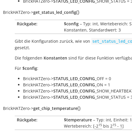
BrickHATZero->
STATUS_LED_CONFIG
_SHOW_STATUS = 
(
)
BrickHATZero
->
get_status_led_config
Rückgabe:
$config
– Typ: int, Wertebereich: 
Konstanten, Standardwert: 3
Gibt die Konfiguration zurück, wie von
set_status_led_c
gesetzt.
Die folgenden
Konstanten
sind für diese Funktion verfügba
Für
$config
:
BrickHATZero->
STATUS_LED_CONFIG
_OFF = 0
BrickHATZero->
STATUS_LED_CONFIG
_ON = 1
BrickHATZero->
STATUS_LED_CONFIG
_SHOW_HEARTBEAT
BrickHATZero->
STATUS_LED_CONFIG
_SHOW_STATUS = 
(
)
BrickHATZero
->
get_chip_temperature
Rückgabe:
$temperature
– Typ: int, Einheit: 
15
15
Wertebereich: [
-2
bis
2
- 1
]