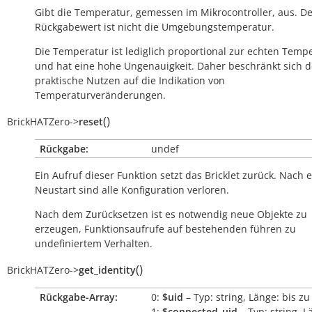
Gibt die Temperatur, gemessen im Mikrocontroller, aus. D
Rückgabewert ist nicht die Umgebungstemperatur.
Die Temperatur ist lediglich proportional zur echten Temp
und hat eine hohe Ungenauigkeit. Daher beschränkt sich d
praktische Nutzen auf die Indikation von
Temperaturveränderungen.
(
)
BrickHATZero
->
reset
Rückgabe:
undef
Ein Aufruf dieser Funktion setzt das Bricklet zurück. Nach
Neustart sind alle Konfiguration verloren.
Nach dem Zurücksetzen ist es notwendig neue Objekte zu
erzeugen, Funktionsaufrufe auf bestehenden führen zu
undefiniertem Verhalten.
(
)
BrickHATZero
->
get_identity
Rückgabe-Array:
0:
$uid
– Typ: string, Länge: bis zu
1:
$connected_uid
– Typ: string, L