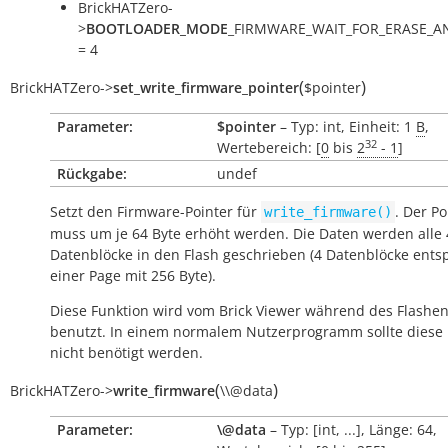
BrickHATZero-
>
BOOTLOADER_MODE
_FIRMWARE_WAIT_FOR_ERASE_
= 4
(
)
BrickHATZero
->
set_write_firmware_pointer
$pointer
Parameter:
$pointer
– Typ: int, Einheit: 1
B
,
32
Wertebereich: [
0
bis
2
- 1
]
Rückgabe:
undef
Setzt den Firmware-Pointer für
. Der Po
write_firmware()
muss um je 64 Byte erhöht werden. Die Daten werden alle 
Datenblöcke in den Flash geschrieben (4 Datenblöcke ent
einer Page mit 256 Byte).
Diese Funktion wird vom Brick Viewer während des Flashe
benutzt. In einem normalem Nutzerprogramm sollte diese 
nicht benötigt werden.
(
)
BrickHATZero
->
write_firmware
\\@data
Parameter:
\@data
– Typ: [int, ...], Länge: 64,