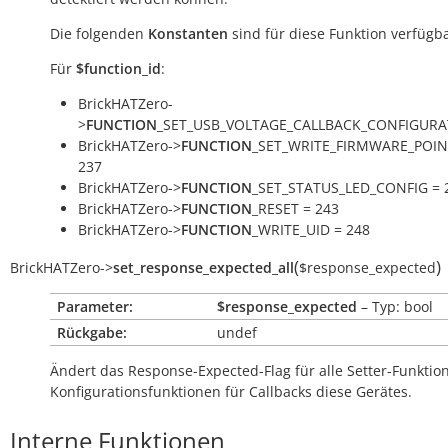
Die folgenden
Konstanten
sind für diese Funktion verfügba
Für
$function_id
:
BrickHATZero-
>
FUNCTION
_SET_USB_VOLTAGE_CALLBACK_CONFIGURA
BrickHATZero->
FUNCTION
_SET_WRITE_FIRMWARE_POIN
237
BrickHATZero->
FUNCTION
_SET_STATUS_LED_CONFIG = 
BrickHATZero->
FUNCTION
_RESET = 243
BrickHATZero->
FUNCTION
_WRITE_UID = 248
(
)
BrickHATZero
->
set_response_expected_all
$response_expected
Parameter:
$response_expected
– Typ: bool
Rückgabe:
undef
Ändert das Response-Expected-Flag für alle Setter-Funkti
Konfigurationsfunktionen für Callbacks diese Gerätes.
Interne Funktionen