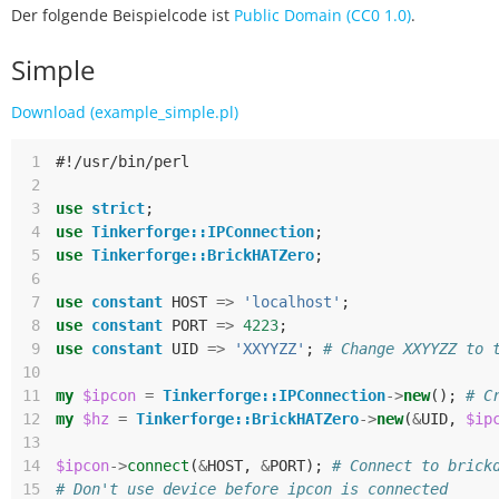
Der folgende Beispielcode ist
Public Domain (CC0 1.0)
.
Simple
Download (example_simple.pl)
 1
#!/usr/bin/perl
 2
 3
use
strict
;
 4
use
Tinkerforge::IPConnection
;
 5
use
Tinkerforge::BrickHATZero
;
 6
 7
use
constant
HOST
=>
'localhost'
;
 8
use
constant
PORT
=>
4223
;
 9
use
constant
UID
=>
'XXYYZZ'
;
# Change XXYYZZ to 
10
11
my
$ipcon
=
Tinkerforge::IPConnection
->
new
();
# C
12
my
$hz
=
Tinkerforge::BrickHATZero
->
new
(
&
UID
,
$ip
13
14
$ipcon
->
connect
(
&
HOST
,
&
PORT
);
# Connect to brick
15
# Don't use device before ipcon is connected