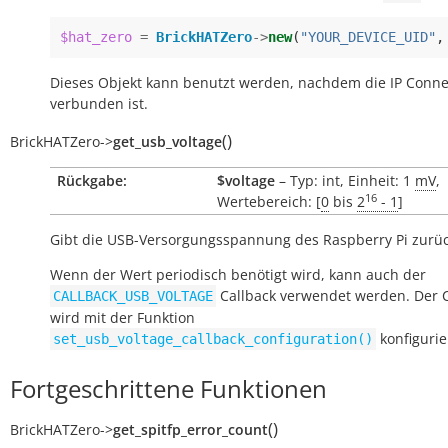
$hat_zero
=
BrickHATZero
->
new
(
"YOUR_DEVICE_UID"
,
Dieses Objekt kann benutzt werden, nachdem die IP Conne
verbunden ist.
(
)
BrickHATZero
->
get_usb_voltage
Rückgabe:
$voltage
– Typ: int, Einheit: 1
mV
,
16
Wertebereich: [
0
bis
2
- 1
]
Gibt die USB-Versorgungsspannung des Raspberry Pi zurüc
Wenn der Wert periodisch benötigt wird, kann auch der
Callback verwendet werden. Der C
CALLBACK_USB_VOLTAGE
wird mit der Funktion
konfigurie
set_usb_voltage_callback_configuration()
Fortgeschrittene Funktionen
(
)
BrickHATZero
->
get_spitfp_error_count