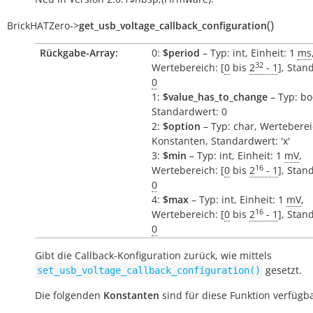
(
)
BrickHATZero
->
get_usb_voltage_callback_configuration
Rückgabe-Array:
0:
$period
– Typ: int, Einheit: 1
ms
32
Wertebereich: [
0
bis
2
- 1
], Stan
0
1:
$value_has_to_change
– Typ: bo
Standardwert: 0
2:
$option
– Typ: char, Werteberei
Konstanten, Standardwert: 'x'
3:
$min
– Typ: int, Einheit: 1
mV
,
16
Wertebereich: [
0
bis
2
- 1
], Stan
0
4:
$max
– Typ: int, Einheit: 1
mV
,
16
Wertebereich: [
0
bis
2
- 1
], Stan
0
Gibt die Callback-Konfiguration zurück, wie mittels
gesetzt.
set_usb_voltage_callback_configuration()
Die folgenden
Konstanten
sind für diese Funktion verfügba