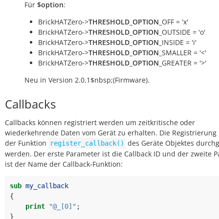
Für
$option
:
BrickHATZero->
THRESHOLD_OPTION
_OFF = 'x'
BrickHATZero->
THRESHOLD_OPTION
_OUTSIDE = 'o'
BrickHATZero->
THRESHOLD_OPTION
_INSIDE = 'i'
BrickHATZero->
THRESHOLD_OPTION
_SMALLER = '<'
BrickHATZero->
THRESHOLD_OPTION
_GREATER = '>'
Neu in Version 2.0.1$nbsp;(Firmware).
Callbacks
Callbacks können registriert werden um zeitkritische oder
wiederkehrende Daten vom Gerät zu erhalten. Die Registrierung
der Funktion
des Geräte Objektes durchg
register_callback()
werden. Der erste Parameter ist die Callback ID und der zweite 
ist der Name der Callback-Funktion:
sub
my_callback
{
print
"@_[0]"
;
}