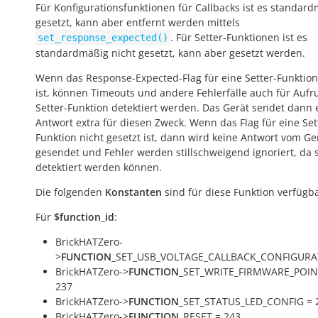
Für Konfigurationsfunktionen für Callbacks ist es standar
gesetzt, kann aber entfernt werden mittels
. Für Setter-Funktionen ist es
set_response_expected()
standardmäßig nicht gesetzt, kann aber gesetzt werden.
Wenn das Response-Expected-Flag für eine Setter-Funktion
ist, können Timeouts und andere Fehlerfälle auch für Aufr
Setter-Funktion detektiert werden. Das Gerät sendet dann 
Antwort extra für diesen Zweck. Wenn das Flag für eine Set
Funktion nicht gesetzt ist, dann wird keine Antwort vom Ge
gesendet und Fehler werden stillschweigend ignoriert, da s
detektiert werden können.
Die folgenden
Konstanten
sind für diese Funktion verfügba
Für
$function_id
:
BrickHATZero-
>
FUNCTION
_SET_USB_VOLTAGE_CALLBACK_CONFIGURA
BrickHATZero->
FUNCTION
_SET_WRITE_FIRMWARE_POIN
237
BrickHATZero->
FUNCTION
_SET_STATUS_LED_CONFIG = 
BrickHATZero->
FUNCTION
_RESET = 243