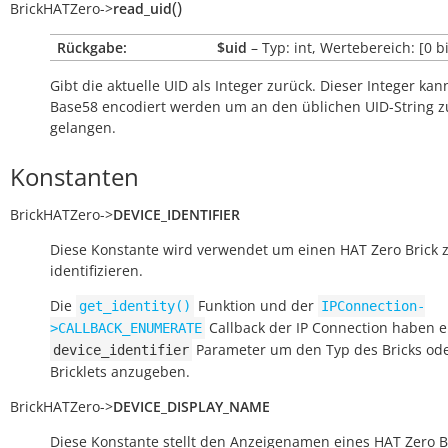
(
)
BrickHATZero
->
read_uid
Rückgabe:
$uid
– Typ: int, Wertebereich: [0 b
Gibt die aktuelle UID als Integer zurück. Dieser Integer kan
Base58 encodiert werden um an den üblichen UID-String z
gelangen.
Konstanten
BrickHATZero
->
DEVICE_IDENTIFIER
Diese Konstante wird verwendet um einen HAT Zero Brick 
identifizieren.
Die
Funktion und der
get_identity()
IPConnection-
Callback der IP Connection haben e
>CALLBACK_ENUMERATE
Parameter um den Typ des Bricks od
device_identifier
Bricklets anzugeben.
BrickHATZero
->
DEVICE_DISPLAY_NAME
Diese Konstante stellt den Anzeigenamen eines HAT Zero Br