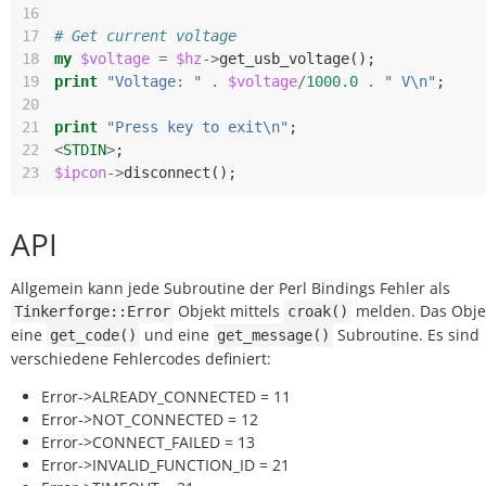
16
17
# Get current voltage
18
my
$voltage
=
$hz
->
get_usb_voltage
();
19
print
"Voltage: "
.
$voltage
/
1000.0
.
" V\n"
;
20
21
print
"Press key to exit\n"
;
22
<
STDIN
>
;
23
$ipcon
->
disconnect
();
API
Allgemein kann jede Subroutine der Perl Bindings Fehler als
Objekt mittels
melden. Das Obje
Tinkerforge::Error
croak()
eine
und eine
Subroutine. Es sind
get_code()
get_message()
verschiedene Fehlercodes definiert:
Error->ALREADY_CONNECTED = 11
Error->NOT_CONNECTED = 12
Error->CONNECT_FAILED = 13
Error->INVALID_FUNCTION_ID = 21