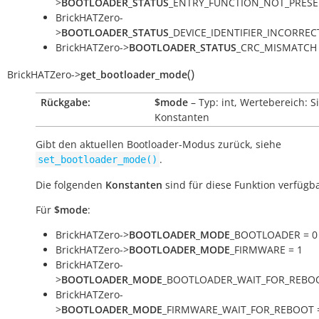
>
BOOTLOADER_STATUS
_ENTRY_FUNCTION_NOT_PRESE
BrickHATZero-
>
BOOTLOADER_STATUS
_DEVICE_IDENTIFIER_INCORRECT
BrickHATZero->
BOOTLOADER_STATUS
_CRC_MISMATCH 
(
)
BrickHATZero
->
get_bootloader_mode
Rückgabe:
$mode
– Typ: int, Wertebereich: S
Konstanten
Gibt den aktuellen Bootloader-Modus zurück, siehe
.
set_bootloader_mode()
Die folgenden
Konstanten
sind für diese Funktion verfügba
Für
$mode
:
BrickHATZero->
BOOTLOADER_MODE
_BOOTLOADER = 0
BrickHATZero->
BOOTLOADER_MODE
_FIRMWARE = 1
BrickHATZero-
>
BOOTLOADER_MODE
_BOOTLOADER_WAIT_FOR_REBOO
BrickHATZero-
>
BOOTLOADER_MODE
_FIRMWARE_WAIT_FOR_REBOOT 