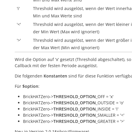
'i'
Threshold wird ausgelöst, wenn der Wert
innerha
Min und Max Werte sind
'<'
Threshold wird ausgelöst, wenn der Wert kleiner i
der Min Wert (Max wird ignoriert)
'>'
Threshold wird ausgelöst, wenn der Wert größer i
der Max Wert (Min wird ignoriert)
Wird die Option auf 'x' gesetzt (Threshold abgeschaltet), so
Callback mit der festen Periode ausgelöst.
Die folgenden
Konstanten
sind für diese Funktion verfügba
Für
$option
:
BrickHATZero->
THRESHOLD_OPTION
_OFF = 'x'
BrickHATZero->
THRESHOLD_OPTION
_OUTSIDE = 'o'
BrickHATZero->
THRESHOLD_OPTION
_INSIDE = 'i'
BrickHATZero->
THRESHOLD_OPTION
_SMALLER = '<'
BrickHATZero->
THRESHOLD_OPTION
_GREATER = '>'
Neu in Version 2.0.1$nbsp;(Firmware).