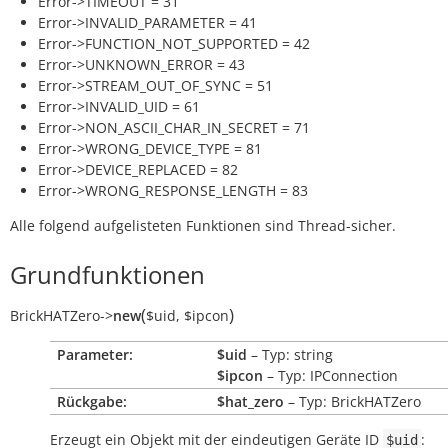
Error->TIMEOUT = 31
Error->INVALID_PARAMETER = 41
Error->FUNCTION_NOT_SUPPORTED = 42
Error->UNKNOWN_ERROR = 43
Error->STREAM_OUT_OF_SYNC = 51
Error->INVALID_UID = 61
Error->NON_ASCII_CHAR_IN_SECRET = 71
Error->WRONG_DEVICE_TYPE = 81
Error->DEVICE_REPLACED = 82
Error->WRONG_RESPONSE_LENGTH = 83
Alle folgend aufgelisteten Funktionen sind Thread-sicher.
Grundfunktionen
(
)
BrickHATZero
->
new
$uid
,
$ipcon
Parameter:
$uid
– Typ: string
$ipcon
– Typ: IPConnection
Rückgabe:
$hat_zero
– Typ: BrickHATZero
Erzeugt ein Objekt mit der eindeutigen Geräte ID
:
$uid