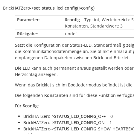
(
)
BrickHATZero
->
set_status_led_config
$config
Parameter:
$config
– Typ: int, Wertebereich: 
Konstanten, Standardwert: 3
Rückgabe:
undef
Setzt die Konfiguration der Status-LED. Standardmäßig zeig
die Kommunikationsdatenmenge an. Sie blinkt einmal auf 
empfangenen Datenpaketen zwischen Brick und Bricklet.
Die LED kann auch permanent an/aus gestellt werden oder
Herzschlag anzeigen.
Wenn das Bricklet sich im Bootlodermodus befindet ist die
Die folgenden
Konstanten
sind für diese Funktion verfügba
Für
$config
:
BrickHATZero->
STATUS_LED_CONFIG
_OFF = 0
BrickHATZero->
STATUS_LED_CONFIG
_ON = 1
BrickHATZero->
STATUS_LED_CONFIG
_SHOW_HEARTBEAT