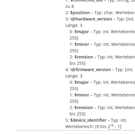
zu 8
2:
$position
– Typ: char, Werteberei
3:
\@hardware_version
– Typ: [int, 
Länge: 3
0:
$major
– Typ: int, Wertebereic
255]
1:
$minor
– Typ: int, Wertebereic
255]
2:
$revision
– Typ: int, Wertebere
bis 255]
4:
\@firmware_version
– Typ: [int, .
Länge: 3
0:
$major
– Typ: int, Wertebereic
255]
1:
$minor
– Typ: int, Wertebereic
255]
2:
$revision
– Typ: int, Wertebere
bis 255]
5:
$device_identifier
– Typ: int,
16
Wertebereich: [0 bis
2
- 1
]