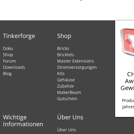
Tinkerforge
Shop
Doku
Bricks
Shop
Bricklets
Forum
Master Extensions
Downloads
Stromversorgungen
CH
Blog
Kits
Aw
Gehäuse
Zubehör
Gewi
MakerBeam
Gutschein
Produ
Jahre
Wichtige
Über Uns
Informationen
Über Uns