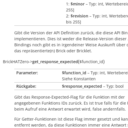
1:
$minor
– Typ: int, Wertebereic
255]
2:
$revision
– Typ: int, Wertebere
bis 255]
Gibt die Version der API Definition zurück, die diese API Bi
implementieren. Dies ist weder die Release-Version dieser 
Bindings noch gibt es in irgendeiner Weise Auskunft über
das repräsentierte(n) Brick oder Bricklet.
(
)
BrickHATZero
->
get_response_expected
$function_id
Parameter:
$function_id
– Typ: int, Wertebere
Siehe Konstanten
Rückgabe:
$response_expected
– Typ: bool
Gibt das Response-Expected-Flag für die Funktion mit der
angegebenen Funktions IDs zurück. Es ist
true
falls für die
beim Aufruf eine Antwort erwartet wird,
false
andernfalls.
Für Getter-Funktionen ist diese Flag immer gesetzt und kan
entfernt werden, da diese Funktionen immer eine Antwort