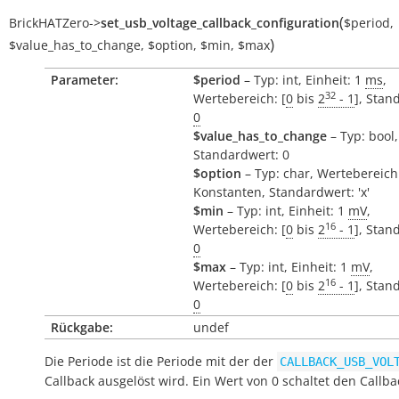
(
BrickHATZero
->
set_usb_voltage_callback_configuration
$period
,
)
$value_has_to_change
,
$option
,
$min
,
$max
Parameter:
$period
– Typ: int, Einheit: 1
ms
,
32
Wertebereich: [
0
bis
2
- 1
], Stan
0
$value_has_to_change
– Typ: bool,
Standardwert: 0
$option
– Typ: char, Wertebereich
Konstanten, Standardwert: 'x'
$min
– Typ: int, Einheit: 1
mV
,
16
Wertebereich: [
0
bis
2
- 1
], Stan
0
$max
– Typ: int, Einheit: 1
mV
,
16
Wertebereich: [
0
bis
2
- 1
], Stan
0
Rückgabe:
undef
Die Periode ist die Periode mit der der
CALLBACK_USB_VOL
Callback ausgelöst wird. Ein Wert von 0 schaltet den Callba