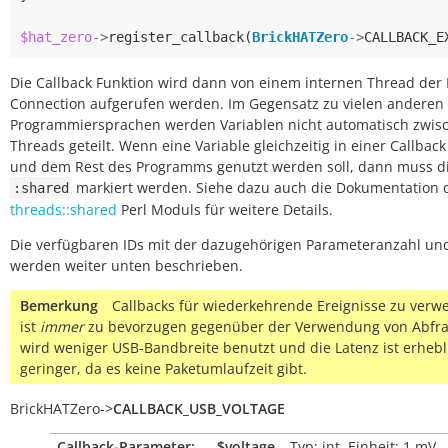
$hat_zero
->
register_callback
(
BrickHATZero
->
CALLBACK_E
Die Callback Funktion wird dann von einem internen Thread der 
Connection aufgerufen werden. Im Gegensatz zu vielen anderen
Programmiersprachen werden Variablen nicht automatisch zwis
Threads geteilt. Wenn eine Variable gleichzeitig in einer Callbac
und dem Rest des Programms genutzt werden soll, dann muss di
markiert werden. Siehe dazu auch die Dokumentation 
:shared
threads::shared
Perl Moduls für weitere Details.
Die verfügbaren IDs mit der dazugehörigen Parameteranzahl un
werden weiter unten beschrieben.
Bemerkung
Callbacks für wiederkehrende Ereignisse zu ver
ist
immer
zu bevorzugen gegenüber der Verwendung von Abfra
wird weniger USB-Bandbreite benutzt und die Latenz ist erhebl
geringer, da es keine Paketumlaufzeit gibt.
BrickHATZero
->
CALLBACK_USB_VOLTAGE
Callback-Parameter:
$voltage
– Typ: int, Einheit: 1
mV
,