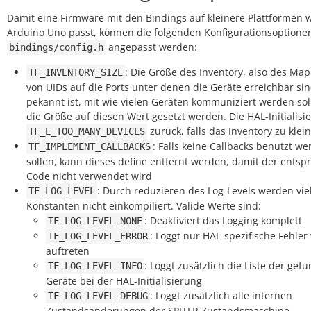
Damit eine Firmware mit den Bindings auf kleinere Plattformen 
Arduino Uno passt, können die folgenden Konfigurationsoptionen
angepasst werden:
bindings/config.h
: Die Größe des Inventory, also des Ma
TF_INVENTORY_SIZE
von UIDs auf die Ports unter denen die Geräte erreichbar si
pekannt ist, mit wie vielen Geräten kommuniziert werden sol
die Größe auf diesen Wert gesetzt werden. Die HAL-Initialisi
zurück, falls das Inventory zu klei
TF_E_TOO_MANY_DEVICES
: Falls keine Callbacks benutzt w
TF_IMPLEMENT_CALLBACKS
sollen, kann dieses define entfernt werden, damit der ents
Code nicht verwendet wird
: Durch reduzieren des Log-Levels werden viel
TF_LOG_LEVEL
Konstanten nicht einkompiliert. Valide Werte sind:
: Deaktiviert das Logging komplett
TF_LOG_LEVEL_NONE
: Loggt nur HAL-spezifische Fehler
TF_LOG_LEVEL_ERROR
auftreten
: Loggt zusätzlich die Liste der ge
TF_LOG_LEVEL_INFO
Geräte bei der HAL-Initialisierung
: Loggt zusätzlich alle internen
TF_LOG_LEVEL_DEBUG
Zustandsänderungen der SPITFP-Zustandsmaschine