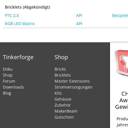
Bricklets (Abgekündigt)
PTC 2.0
API
Beispiel
RGB LED Matrix
API
Tinkerforge
Shop
Doku
Bricks
Shop
Bricklets
Forum
Master Extensions
Downloads
Stromversorgungen
CH
Blog
Kits
Aw
Gehäuse
Zubehör
Gewi
MakerBeam
Gutschein
Produ
Jahre