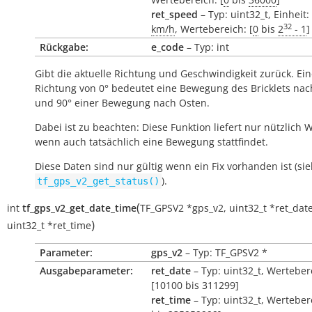
ret_speed
– Typ: uint32_t, Einheit:
32
km/h
, Wertebereich: [
0
bis
2
- 1
]
Rückgabe:
e_code
– Typ: int
Gibt die aktuelle Richtung und Geschwindigkeit zurück. Ei
Richtung von 0° bedeutet eine Bewegung des Bricklets na
und 90° einer Bewegung nach Osten.
Dabei ist zu beachten: Diese Funktion liefert nur nützlich 
wenn auch tatsächlich eine Bewegung stattfindet.
Diese Daten sind nur gültig wenn ein Fix vorhanden ist (si
).
tf_gps_v2_get_status()
(
int
tf_gps_v2_get_date_time
TF_GPSV2
*
gps_v2
,
uint32_t
*
ret_dat
)
uint32_t
*
ret_time
Parameter:
gps_v2
– Typ: TF_GPSV2 *
Ausgabeparameter:
ret_date
– Typ: uint32_t, Werteber
[10100 bis 311299]
ret_time
– Typ: uint32_t, Werteber