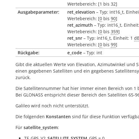
Wertebereich: [1 bis 32]
Ausgabeparameter:
ret_elevation
– Typ: int16_t, Einhei
Wertebereich: [
0
bis
90
]
ret_azimuth
– Typ: int16_t, Einheit
Wertebereich: [
0
bis
359
]
ret_snr
– Typ: int16_t, Einheit: 1
d
Wertebereich: [
0
bis
99
]
Rückgabe:
e_code
– Typ: int
Gibt die aktuellen Werte von Elevation, Azimutwinkel und 
einen gegebenen Satelliten und ein gegebenes Satellitens
zurück.
Die Satellitennummer hat hier immer einen Bereich von 1 b
Bei GLONASS entspricht dieser Bereich den Satelliten 65-9
Galileo wird noch nicht unterstützt.
Die folgenden
Konstanten
sind für diese Funktion verfügba
Für
satellite_system
:
TF_GPS_V2_
SATELLITE_SYSTEM
_GPS = 0