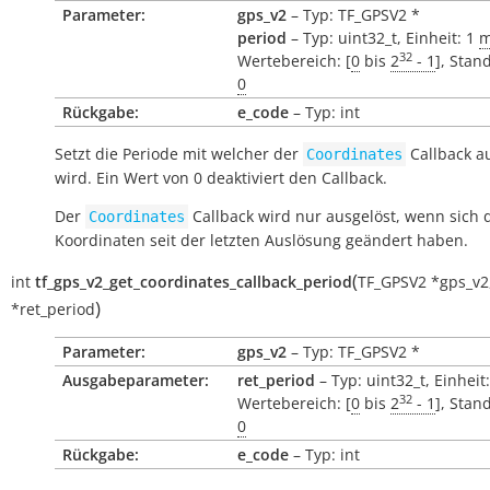
Parameter:
gps_v2
– Typ: TF_GPSV2 *
period
– Typ: uint32_t, Einheit: 1
m
32
Wertebereich: [
0
bis
2
- 1
], Stan
0
Rückgabe:
e_code
– Typ: int
Setzt die Periode mit welcher der
Callback a
Coordinates
wird. Ein Wert von 0 deaktiviert den Callback.
Der
Callback wird nur ausgelöst, wenn sich 
Coordinates
Koordinaten seit der letzten Auslösung geändert haben.
(
int
tf_gps_v2_get_coordinates_callback_period
TF_GPSV2
*
gps_v2
)
*
ret_period
Parameter:
gps_v2
– Typ: TF_GPSV2 *
Ausgabeparameter:
ret_period
– Typ: uint32_t, Einheit
32
Wertebereich: [
0
bis
2
- 1
], Stan
0
Rückgabe:
e_code
– Typ: int