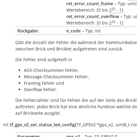
ret_error_count_frame
– Typ: uint
32
Wertebereich: [0 bis
2
- 1
]
ret_error_count_overflow
– Typ: u
32
Wertebereich: [0 bis
2
- 1
]
Rückgabe:
e_code
– Typ: int
Gibt die Anzahl der Fehler die während der Kommunikatio
zwischen Brick und Bricklet aufgetreten sind zurück.
Die Fehler sind aufgeteilt in
ACK-Checksummen Fehler,
Message-Checksummen Fehler,
Framing Fehler und
Overflow Fehler.
Die Fehlerzähler sind für Fehler die auf der Seite des Brickl
auftreten. Jedes Brick hat eine ähnliche Funktion welche di
auf Brickseite ausgibt.
(
int
tf_gps_v2_set_status_led_config
TF_GPSV2
*
gps_v2
,
uint8_t
con
Parameter:
gps_v2
– Typ: TF_GPSV2 *