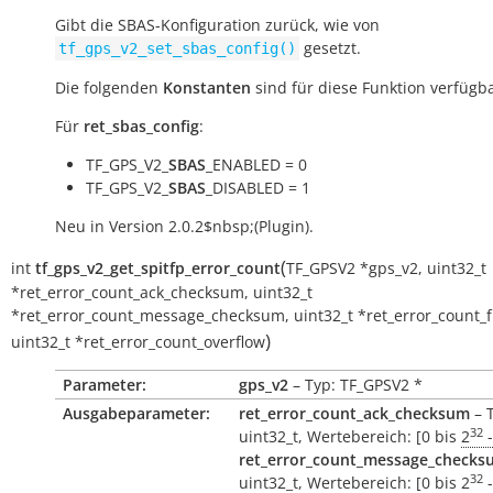
Gibt die SBAS-Konfiguration zurück, wie von
gesetzt.
tf_gps_v2_set_sbas_config()
Die folgenden
Konstanten
sind für diese Funktion verfügba
Für
ret_sbas_config
:
TF_GPS_V2_
SBAS
_ENABLED = 0
TF_GPS_V2_
SBAS
_DISABLED = 1
Neu in Version 2.0.2$nbsp;(Plugin).
(
int
tf_gps_v2_get_spitfp_error_count
TF_GPSV2
*
gps_v2
,
uint32_t
*
ret_error_count_ack_checksum
,
uint32_t
*
ret_error_count_message_checksum
,
uint32_t
*
ret_error_count_
)
uint32_t
*
ret_error_count_overflow
Parameter:
gps_v2
– Typ: TF_GPSV2 *
Ausgabeparameter:
ret_error_count_ack_checksum
– 
32
uint32_t, Wertebereich: [0 bis
2
-
ret_error_count_message_checks
32
uint32_t, Wertebereich: [0 bis
2
-