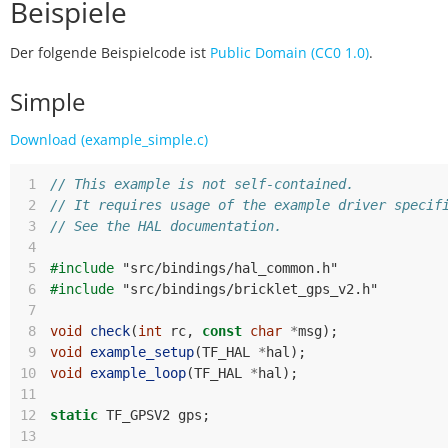
Beispiele
Der folgende Beispielcode ist
Public Domain (CC0 1.0)
.
Simple
Download (example_simple.c)
 1
// This example is not self-contained.
 2
// It requires usage of the example driver specif
 3
// See the HAL documentation.
 4
 5
#include
"src/bindings/hal_common.h"
 6
#include
"src/bindings/bricklet_gps_v2.h"
 7
 8
void
check
(
int
rc
,
const
char
*
msg
);
 9
void
example_setup
(
TF_HAL
*
hal
);
10
void
example_loop
(
TF_HAL
*
hal
);
11
12
static
TF_GPSV2
gps
;
13