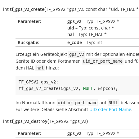
(
int
tf_gps_v2_create
TF_GPSV2
*
gps_v2
,
const
char
*
uid
,
TF_HAL
*
Parameter:
gps_v2
– Typ: TF_GPSV2 *
uid
– Typ: const char *
hal
– Typ: TF_HAL *
Rückgabe:
e_code
– Typ: int
Erzeugt ein Geräteobjekt
mit der optionalen einde
gps_v2
Geräte ID oder dem Portnamen
und fü
uid_or_port_name
dem HAL
hinzu:
hal
TF_GPSV2
gps_v2
;
tf_gps_v2_create
(
&
gps_v2
,
NULL
,
&
ipcon
);
Im Normalfall kann
auf
belassen
uid_or_port_name
NULL
Für weitere Details siehe Abschnitt
UID oder Port-Name
.
(
)
int
tf_gps_v2_destroy
TF_GPSV2
*
gps_v2
Parameter:
gps_v2
– Typ: TF_GPSV2 *