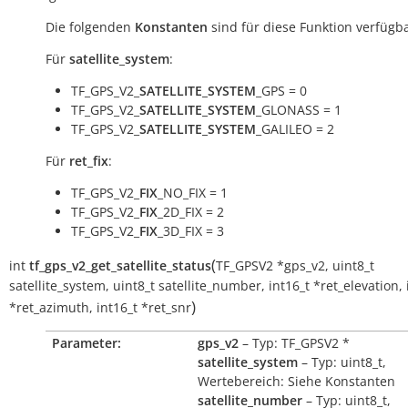
Die folgenden
Konstanten
sind für diese Funktion verfügba
Für
satellite_system
:
TF_GPS_V2_
SATELLITE_SYSTEM
_GPS = 0
TF_GPS_V2_
SATELLITE_SYSTEM
_GLONASS = 1
TF_GPS_V2_
SATELLITE_SYSTEM
_GALILEO = 2
Für
ret_fix
:
TF_GPS_V2_
FIX
_NO_FIX = 1
TF_GPS_V2_
FIX
_2D_FIX = 2
TF_GPS_V2_
FIX
_3D_FIX = 3
(
int
tf_gps_v2_get_satellite_status
TF_GPSV2
*
gps_v2
,
uint8_t
satellite_system
,
uint8_t
satellite_number
,
int16_t
*
ret_elevation
,
)
*
ret_azimuth
,
int16_t
*
ret_snr
Parameter:
gps_v2
– Typ: TF_GPSV2 *
satellite_system
– Typ: uint8_t,
Wertebereich: Siehe Konstanten
satellite_number
– Typ: uint8_t,