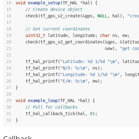
14
void
example_setup
(
TF_HAL
*
hal
)
{
15
// Create device object
16
check
(
tf_gps_v2_create
(
&
gps
,
NULL
,
hal
),
"cre
17
18
// Get current coordinates
19
uint32_t
latitude
,
longitude
;
char
ns
,
ew
;
20
check
(
tf_gps_v2_get_coordinates
(
&
gps
,
&
latitu
21
&
ew
),
"get co
22
23
tf_hal_printf
(
"Latitude: %d 1/%d °
\n
"
,
latitu
24
tf_hal_printf
(
"N/S: %c
\n
"
,
ns
);
25
tf_hal_printf
(
"Longitude: %d 1/%d °
\n
"
,
longi
26
tf_hal_printf
(
"E/W: %c
\n
"
,
ew
);
27
}
28
29
void
example_loop
(
TF_HAL
*
hal
)
{
30
// Poll for callbacks
31
tf_hal_callback_tick
(
hal
,
0
);
32
}
Callback