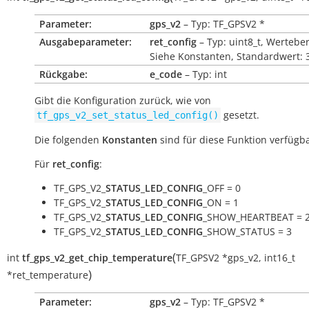
Parameter:
gps_v2
– Typ: TF_GPSV2 *
Ausgabeparameter:
ret_config
– Typ: uint8_t, Werteber
Siehe Konstanten, Standardwert: 
Rückgabe:
e_code
– Typ: int
Gibt die Konfiguration zurück, wie von
gesetzt.
tf_gps_v2_set_status_led_config()
Die folgenden
Konstanten
sind für diese Funktion verfügba
Für
ret_config
:
TF_GPS_V2_
STATUS_LED_CONFIG
_OFF = 0
TF_GPS_V2_
STATUS_LED_CONFIG
_ON = 1
TF_GPS_V2_
STATUS_LED_CONFIG
_SHOW_HEARTBEAT = 
TF_GPS_V2_
STATUS_LED_CONFIG
_SHOW_STATUS = 3
(
int
tf_gps_v2_get_chip_temperature
TF_GPSV2
*
gps_v2
,
int16_t
)
*
ret_temperature
Parameter:
gps_v2
– Typ: TF_GPSV2 *