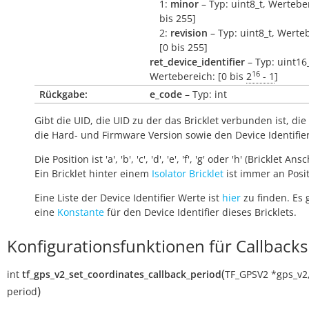
1:
minor
– Typ: uint8_t, Werteber
bis 255]
2:
revision
– Typ: uint8_t, Werte
[0 bis 255]
ret_device_identifier
– Typ: uint16_
16
Wertebereich: [0 bis
2
- 1
]
Rückgabe:
e_code
– Typ: int
Gibt die UID, die UID zu der das Bricklet verbunden ist, die 
die Hard- und Firmware Version sowie den Device Identifie
Die Position ist 'a', 'b', 'c', 'd', 'e', 'f', 'g' oder 'h' (Bricklet Ans
Ein Bricklet hinter einem
Isolator Bricklet
ist immer an Positi
Eine Liste der Device Identifier Werte ist
hier
zu finden. Es 
eine
Konstante
für den Device Identifier dieses Bricklets.
Konfigurationsfunktionen für Callbacks
(
int
tf_gps_v2_set_coordinates_callback_period
TF_GPSV2
*
gps_v2
)
period