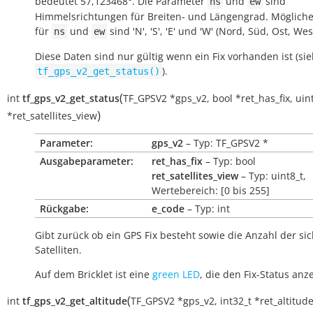
bedeutet 57,123468°. Die Parameter
und
sind
ns
ew
Himmelsrichtungen für Breiten- und Längengrad. Möglich
für
und
sind 'N', 'S', 'E' und 'W' (Nord, Süd, Ost, Wes
ns
ew
Diese Daten sind nur gültig wenn ein Fix vorhanden ist (si
).
tf_gps_v2_get_status()
(
int
tf_gps_v2_get_status
TF_GPSV2
*
gps_v2
,
bool
*
ret_has_fix
,
uin
)
*
ret_satellites_view
Parameter:
gps_v2
– Typ: TF_GPSV2 *
Ausgabeparameter:
ret_has_fix
– Typ: bool
ret_satellites_view
– Typ: uint8_t,
Wertebereich: [0 bis 255]
Rückgabe:
e_code
– Typ: int
Gibt zurück ob ein GPS Fix besteht sowie die Anzahl der si
Satelliten.
Auf dem Bricklet ist eine
green LED
, die den Fix-Status anze
(
int
tf_gps_v2_get_altitude
TF_GPSV2
*
gps_v2
,
int32_t
*
ret_altitud