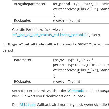
Ausgabeparameter:
ret_period
– Typ: uint32_t, Einheit
32
Wertebereich: [
0
bis
2
- 1
], Stan
0
Rückgabe:
e_code
– Typ: int
Gibt die Periode zurück, wie von
gesetzt.
tf_gps_v2_set_status_callback_period()
(
int
tf_gps_v2_set_altitude_callback_period
TF_GPSV2
*
gps_v2
,
uin
)
period
Parameter:
gps_v2
– Typ: TF_GPSV2 *
period
– Typ: uint32_t, Einheit: 1
m
32
Wertebereich: [
0
bis
2
- 1
], Stan
0
Rückgabe:
e_code
– Typ: int
Setzt die Periode mit welcher der
Callback ausge
Altitude
wird. Ein Wert von 0 deaktiviert den Callback.
Der
Callback wird nur ausgelöst, wenn sich die 
Altitude