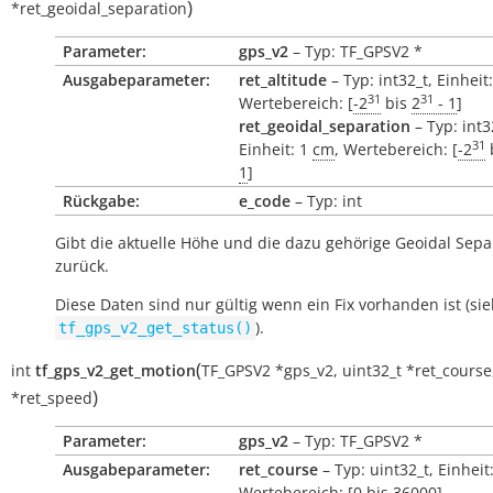
)
*
ret_geoidal_separation
Parameter:
gps_v2
– Typ: TF_GPSV2 *
Ausgabeparameter:
ret_altitude
– Typ: int32_t, Einheit
31
31
Wertebereich: [
-2
bis
2
- 1
]
ret_geoidal_separation
– Typ: int3
31
Einheit: 1
cm
, Wertebereich: [
-2
1
]
Rückgabe:
e_code
– Typ: int
Gibt die aktuelle Höhe und die dazu gehörige Geoidal Sepa
zurück.
Diese Daten sind nur gültig wenn ein Fix vorhanden ist (si
).
tf_gps_v2_get_status()
(
int
tf_gps_v2_get_motion
TF_GPSV2
*
gps_v2
,
uint32_t
*
ret_course
)
*
ret_speed
Parameter:
gps_v2
– Typ: TF_GPSV2 *
Ausgabeparameter:
ret_course
– Typ: uint32_t, Einheit
Wertebereich: [
0
bis
36000
]