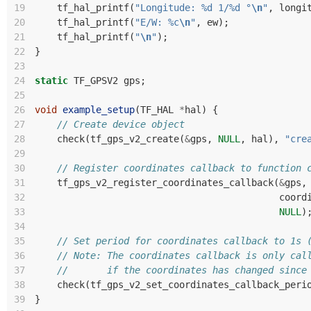
19
tf_hal_printf
(
"Longitude: %d 1/%d °
\n
"
,
longi
20
tf_hal_printf
(
"E/W: %c
\n
"
,
ew
);
21
tf_hal_printf
(
"
\n
"
);
22
}
23
24
static
TF_GPSV2
gps
;
25
26
void
example_setup
(
TF_HAL
*
hal
)
{
27
// Create device object
28
check
(
tf_gps_v2_create
(
&
gps
,
NULL
,
hal
),
"cre
29
30
// Register coordinates callback to function 
31
tf_gps_v2_register_coordinates_callback
(
&
gps
,
32
coord
33
NULL
)
34
35
// Set period for coordinates callback to 1s 
36
// Note: The coordinates callback is only cal
37
//       if the coordinates has changed since
38
check
(
tf_gps_v2_set_coordinates_callback_peri
39
}