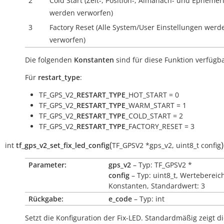
2
Cold Start (Zeit-, Position-, Almanach- und Ephemer
werden verworfen)
3
Factory Reset (Alle System/User Einstellungen werd
verworfen)
Die folgenden
Konstanten
sind für diese Funktion verfügba
Für
restart_type
:
TF_GPS_V2_
RESTART_TYPE
_HOT_START = 0
TF_GPS_V2_
RESTART_TYPE
_WARM_START = 1
TF_GPS_V2_
RESTART_TYPE
_COLD_START = 2
TF_GPS_V2_
RESTART_TYPE
_FACTORY_RESET = 3
(
)
int
tf_gps_v2_set_fix_led_config
TF_GPSV2
*
gps_v2
,
uint8_t
config
Parameter:
gps_v2
– Typ: TF_GPSV2 *
config
– Typ: uint8_t, Wertebereic
Konstanten, Standardwert: 3
Rückgabe:
e_code
– Typ: int
Setzt die Konfiguration der Fix-LED. Standardmäßig zeigt d