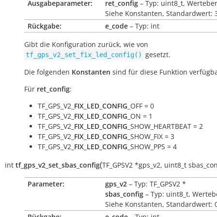
Ausgabeparameter:
ret_config
– Typ: uint8_t, Werteber
Siehe Konstanten, Standardwert: 
Rückgabe:
e_code
– Typ: int
Gibt die Konfiguration zurück, wie von
gesetzt.
tf_gps_v2_set_fix_led_config()
Die folgenden
Konstanten
sind für diese Funktion verfügba
Für
ret_config
:
TF_GPS_V2_
FIX_LED_CONFIG
_OFF = 0
TF_GPS_V2_
FIX_LED_CONFIG
_ON = 1
TF_GPS_V2_
FIX_LED_CONFIG
_SHOW_HEARTBEAT = 2
TF_GPS_V2_
FIX_LED_CONFIG
_SHOW_FIX = 3
TF_GPS_V2_
FIX_LED_CONFIG
_SHOW_PPS = 4
(
int
tf_gps_v2_set_sbas_config
TF_GPSV2
*
gps_v2
,
uint8_t
sbas_con
Parameter:
gps_v2
– Typ: TF_GPSV2 *
sbas_config
– Typ: uint8_t, Werteb
Siehe Konstanten, Standardwert: 
Rückgabe:
e_code
– Typ: int