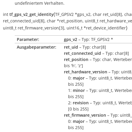
undefiniertem Verhalten.
(
int
tf_gps_v2_get_identity
TF_GPSV2
*
gps_v2
,
char
ret_uid
[
8
]
,
cha
ret_connected_uid
[
8
]
,
char
*
ret_position
,
uint8_t
ret_hardware_ve
)
uint8_t
ret_firmware_version
[
3
]
,
uint16_t
*
ret_device_identifier
Parameter:
gps_v2
– Typ: TF_GPSV2 *
Ausgabeparameter:
ret_uid
– Typ: char[8]
ret_connected_uid
– Typ: char[8]
ret_position
– Typ: char, Wertebere
bis 'h', 'z']
ret_hardware_version
– Typ: uint8
0:
major
– Typ: uint8_t, Werteber
bis 255]
1:
minor
– Typ: uint8_t, Werteber
bis 255]
2:
revision
– Typ: uint8_t, Werte
[0 bis 255]
ret_firmware_version
– Typ: uint8_
0:
major
– Typ: uint8_t, Werteber
bis 255]