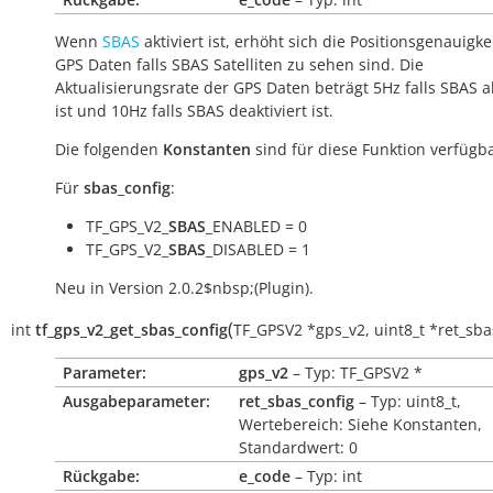
Wenn
SBAS
aktiviert ist, erhöht sich die Positionsgenauigke
GPS Daten falls SBAS Satelliten zu sehen sind. Die
Aktualisierungsrate der GPS Daten beträgt 5Hz falls SBAS ak
ist und 10Hz falls SBAS deaktiviert ist.
Die folgenden
Konstanten
sind für diese Funktion verfügba
Für
sbas_config
:
TF_GPS_V2_
SBAS
_ENABLED = 0
TF_GPS_V2_
SBAS
_DISABLED = 1
Neu in Version 2.0.2$nbsp;(Plugin).
(
int
tf_gps_v2_get_sbas_config
TF_GPSV2
*
gps_v2
,
uint8_t
*
ret_sba
Parameter:
gps_v2
– Typ: TF_GPSV2 *
Ausgabeparameter:
ret_sbas_config
– Typ: uint8_t,
Wertebereich: Siehe Konstanten,
Standardwert: 0
Rückgabe:
e_code
– Typ: int