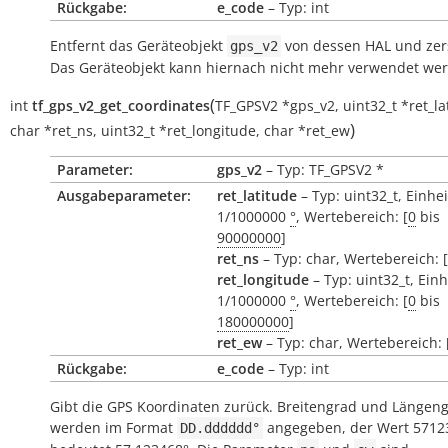
Rückgabe:
e_code
– Typ: int
Entfernt das Geräteobjekt
von dessen HAL und zers
gps_v2
Das Geräteobjekt kann hiernach nicht mehr verwendet we
(
int
tf_gps_v2_get_coordinates
TF_GPSV2
*
gps_v2
,
uint32_t
*
ret_la
)
char
*
ret_ns
,
uint32_t
*
ret_longitude
,
char
*
ret_ew
Parameter:
gps_v2
– Typ: TF_GPSV2 *
Ausgabeparameter:
ret_latitude
– Typ: uint32_t, Einhei
1/1000000
°
, Wertebereich: [
0
bis
90000000
]
ret_ns
– Typ: char, Wertebereich: ['N
ret_longitude
– Typ: uint32_t, Einh
1/1000000
°
, Wertebereich: [
0
bis
180000000
]
ret_ew
– Typ: char, Wertebereich: ['
Rückgabe:
e_code
– Typ: int
Gibt die GPS Koordinaten zurück. Breitengrad und Längen
werden im Format
angegeben, der Wert 5712
DD.dddddd°