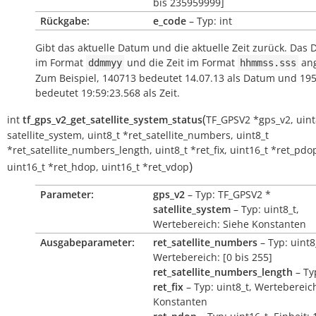
bis 235959999]
Rückgabe:
e_code
– Typ: int
Gibt das aktuelle Datum und die aktuelle Zeit zurück. Das 
im Format
und die Zeit im Format
ang
ddmmyy
hhmmss.sss
Zum Beispiel, 140713 bedeutet 14.07.13 als Datum und 19
bedeutet 19:59:23.568 als Zeit.
(
int
tf_gps_v2_get_satellite_system_status
TF_GPSV2
*
gps_v2
,
uint
satellite_system
,
uint8_t
*
ret_satellite_numbers
,
uint8_t
*
ret_satellite_numbers_length
,
uint8_t
*
ret_fix
,
uint16_t
*
ret_pdo
)
uint16_t
*
ret_hdop
,
uint16_t
*
ret_vdop
Parameter:
gps_v2
– Typ: TF_GPSV2 *
satellite_system
– Typ: uint8_t,
Wertebereich: Siehe Konstanten
Ausgabeparameter:
ret_satellite_numbers
– Typ: uint8
Wertebereich: [0 bis 255]
ret_satellite_numbers_length
– Ty
ret_fix
– Typ: uint8_t, Wertebereic
Konstanten