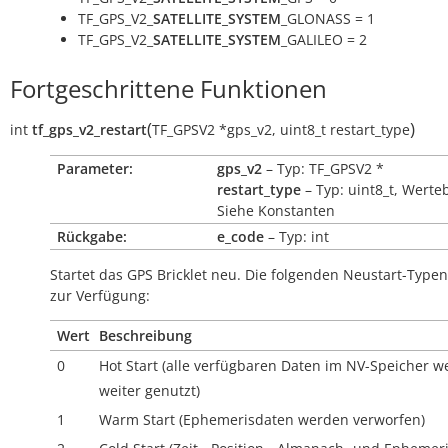
TF_GPS_V2_
SATELLITE_SYSTEM
_GLONASS = 1
TF_GPS_V2_
SATELLITE_SYSTEM
_GALILEO = 2
Fortgeschrittene Funktionen
(
)
int
tf_gps_v2_restart
TF_GPSV2
*
gps_v2
,
uint8_t
restart_type
Parameter:
gps_v2
– Typ: TF_GPSV2 *
restart_type
– Typ: uint8_t, Werte
Siehe Konstanten
Rückgabe:
e_code
– Typ: int
Startet das GPS Bricklet neu. Die folgenden Neustart-Type
zur Verfügung:
Wert
Beschreibung
0
Hot Start (alle verfügbaren Daten im NV-Speicher 
weiter genutzt)
1
Warm Start (Ephemerisdaten werden verworfen)