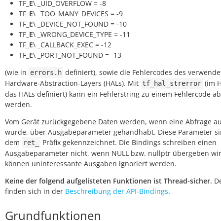
TF_
E
\ _UID_OVERFLOW = -8
TF_
E
\ _TOO_MANY_DEVICES = -9
TF_
E
\ _DEVICE_NOT_FOUND = -10
TF_
E
\ _WRONG_DEVICE_TYPE = -11
TF_
E
\ _CALLBACK_EXEC = -12
TF_
E
\ _PORT_NOT_FOUND = -13
(wie in
definiert), sowie die Fehlercodes des verwend
errors.h
Hardware-Abstraction-Layers (HALs). Mit
(im 
tf_hal_strerror
das HALs definiert) kann ein Fehlerstring zu einem Fehlercode a
werden.
Vom Gerät zurückgegebene Daten werden, wenn eine Abfrage a
wurde, über Ausgabeparameter gehandhabt. Diese Parameter si
dem
Präfix gekennzeichnet. Die Bindings schreiben einen
ret_
Ausgabeparameter nicht, wenn NULL bzw. nullptr übergeben wir
können uninteressante Ausgaben ignoriert werden.
Keine der folgend aufgelisteten Funktionen ist Thread-sicher.
De
finden sich in der
Beschreibung der API-Bindings
.
Grundfunktionen