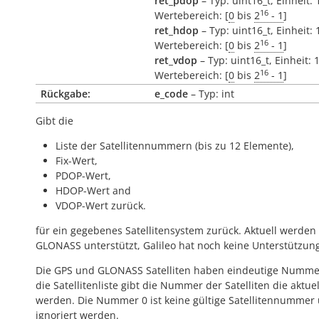
ret_pdop
– Typ: uint16_t, Einheit: 
16
Wertebereich: [
0
bis
2
- 1
]
ret_hdop
– Typ: uint16_t, Einheit: 
16
Wertebereich: [
0
bis
2
- 1
]
ret_vdop
– Typ: uint16_t, Einheit: 
16
Wertebereich: [
0
bis
2
- 1
]
Rückgabe:
e_code
– Typ: int
Gibt die
Liste der Satellitennummern (bis zu 12 Elemente),
Fix-Wert,
PDOP-Wert,
HDOP-Wert and
VDOP-Wert zurück.
für ein gegebenes Satellitensystem zurück. Aktuell werde
GLONASS unterstützt, Galileo hat noch keine Unterstützun
Die GPS und GLONASS Satelliten haben eindeutige Numm
die Satellitenliste gibt die Nummer der Satelliten die aktue
werden. Die Nummer 0 ist keine gültige Satellitennummer
ignoriert werden.