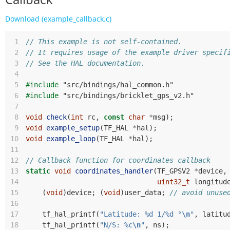
Download (example_callback.c)
 1
// This example is not self-contained.
 2
// It requires usage of the example driver specif
 3
// See the HAL documentation.
 4
 5
#include
"src/bindings/hal_common.h"
 6
#include
"src/bindings/bricklet_gps_v2.h"
 7
 8
void
check
(
int
rc
,
const
char
*
msg
);
 9
void
example_setup
(
TF_HAL
*
hal
);
10
void
example_loop
(
TF_HAL
*
hal
);
11
12
// Callback function for coordinates callback
13
static
void
coordinates_handler
(
TF_GPSV2
*
device
,
14
uint32_t
longitud
15
(
void
)
device
;
(
void
)
user_data
;
// avoid unuse
16
17
tf_hal_printf
(
"Latitude: %d 1/%d °
\n
"
,
latitu
18
tf_hal_printf
(
"N/S: %c
\n
"
,
ns
);