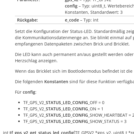
config
– Typ: uint8_t, Wertebereic
Konstanten, Standardwert: 3
Rückgabe:
e_code
– Typ: int
Setzt die Konfiguration der Status-LED. Standardmäßig zeig
die Kommunikationsdatenmenge an. Sie blinkt einmal auf 
empfangenen Datenpaketen zwischen Brick und Bricklet.
Die LED kann auch permanent an/aus gestellt werden oder
Herzschlag anzeigen.
Wenn das Bricklet sich im Bootlodermodus befindet ist die
Die folgenden
Konstanten
sind für diese Funktion verfügba
Für
config
:
TF_GPS_V2_
STATUS_LED_CONFIG
_OFF = 0
TF_GPS_V2_
STATUS_LED_CONFIG
_ON = 1
TF_GPS_V2_
STATUS_LED_CONFIG
_SHOW_HEARTBEAT = 
TF_GPS_V2_
STATUS_LED_CONFIG
_SHOW_STATUS = 3
(
int
tf_gps_v2_get_status_led_config
TF_GPSV2
*
gps_v2
,
uint8_t
*
r