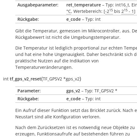
Ausgabeparameter:
ret_temperature
– Typ: int16_t, Ei
15
15
°C
, Wertebereich: [
-2
bis
2
- 1
]
Rückgabe:
e_code
– Typ: int
Gibt die Temperatur, gemessen im Mikrocontroller, aus. D
Rückgabewert ist nicht die Umgebungstemperatur.
Die Temperatur ist lediglich proportional zur echten Temp
und hat eine hohe Ungenauigkeit. Daher beschränkt sich d
praktische Nutzen auf die Indikation von
Temperaturveränderungen.
(
)
int
tf_gps_v2_reset
TF_GPSV2
*
gps_v2
Parameter:
gps_v2
– Typ: TF_GPSV2 *
Rückgabe:
e_code
– Typ: int
Ein Aufruf dieser Funktion setzt das Bricklet zurück. Nach
Neustart sind alle Konfiguration verloren.
Nach dem Zurücksetzen ist es notwendig neue Objekte zu
erzeugen, Funktionsaufrufe auf bestehenden führen zu