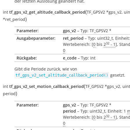
der letzten Auslösung geändert hat.
(
int
tf_gps_v2_get_altitude_callback_period
TF_GPSV2
*
gps_v2
,
uin
)
*
ret_period
Parameter:
gps_v2
– Typ: TF_GPSV2 *
Ausgabeparameter:
ret_period
– Typ: uint32_t, Einheit
32
Wertebereich: [
0
bis
2
- 1
], Stan
0
Rückgabe:
e_code
– Typ: int
Gibt die Periode zurück, wie von
gesetzt.
tf_gps_v2_set_altitude_callback_period()
(
int
tf_gps_v2_set_motion_callback_period
TF_GPSV2
*
gps_v2
,
uin
)
period
Parameter:
gps_v2
– Typ: TF_GPSV2 *
period
– Typ: uint32_t, Einheit: 1
m
32
Wertebereich: [
0
bis
2
- 1
], Stan
0