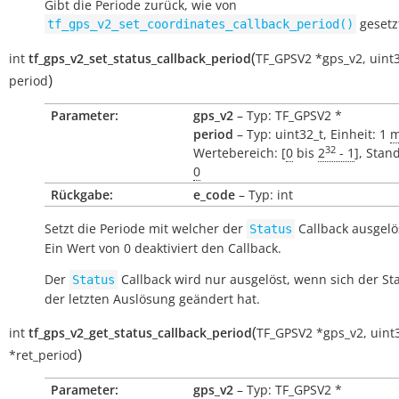
Gibt die Periode zurück, wie von
gesetz
tf_gps_v2_set_coordinates_callback_period()
(
int
tf_gps_v2_set_status_callback_period
TF_GPSV2
*
gps_v2
,
uint
)
period
Parameter:
gps_v2
– Typ: TF_GPSV2 *
period
– Typ: uint32_t, Einheit: 1
m
32
Wertebereich: [
0
bis
2
- 1
], Stan
0
Rückgabe:
e_code
– Typ: int
Setzt die Periode mit welcher der
Callback ausgelö
Status
Ein Wert von 0 deaktiviert den Callback.
Der
Callback wird nur ausgelöst, wenn sich der Sta
Status
der letzten Auslösung geändert hat.
(
int
tf_gps_v2_get_status_callback_period
TF_GPSV2
*
gps_v2
,
uint
)
*
ret_period
Parameter:
gps_v2
– Typ: TF_GPSV2 *