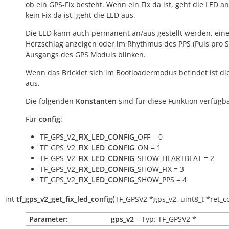
ob ein GPS-Fix besteht. Wenn ein Fix da ist, geht die LED a
kein Fix da ist, geht die LED aus.
Die LED kann auch permanent an/aus gestellt werden, ein
Herzschlag anzeigen oder im Rhythmus des PPS (Puls pro 
Ausgangs des GPS Moduls blinken.
Wenn das Bricklet sich im Bootloadermodus befindet ist di
aus.
Die folgenden
Konstanten
sind für diese Funktion verfügba
Für
config
:
TF_GPS_V2_
FIX_LED_CONFIG
_OFF = 0
TF_GPS_V2_
FIX_LED_CONFIG
_ON = 1
TF_GPS_V2_
FIX_LED_CONFIG
_SHOW_HEARTBEAT = 2
TF_GPS_V2_
FIX_LED_CONFIG
_SHOW_FIX = 3
TF_GPS_V2_
FIX_LED_CONFIG
_SHOW_PPS = 4
(
int
tf_gps_v2_get_fix_led_config
TF_GPSV2
*
gps_v2
,
uint8_t
*
ret_c
Parameter:
gps_v2
– Typ: TF_GPSV2 *