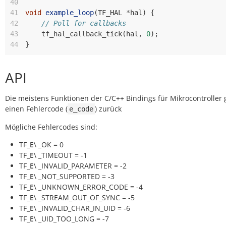
40
41
void
example_loop
(
TF_HAL
*
hal
)
{
42
// Poll for callbacks
43
tf_hal_callback_tick
(
hal
,
0
);
44
}
API
Die meistens Funktionen der C/C++ Bindings für Mikrocontroller
einen Fehlercode (
) zurück
e_code
Mögliche Fehlercodes sind:
TF_
E
\ _OK = 0
TF_
E
\ _TIMEOUT = -1
TF_
E
\ _INVALID_PARAMETER = -2
TF_
E
\ _NOT_SUPPORTED = -3
TF_
E
\ _UNKNOWN_ERROR_CODE = -4
TF_
E
\ _STREAM_OUT_OF_SYNC = -5
TF_
E
\ _INVALID_CHAR_IN_UID = -6
TF_
E
\ _UID_TOO_LONG = -7