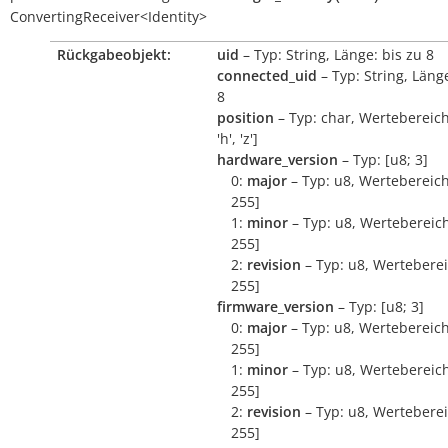
ConvertingReceiver<Identity>
Rückgabeobjekt:
uid
– Typ: String, Länge: bis zu 8
connected_uid
– Typ: String, Länge
8
position
– Typ: char, Wertebereich:
'h', 'z']
hardware_version
– Typ: [u8; 3]
0:
major
– Typ: u8, Wertebereich
255]
1:
minor
– Typ: u8, Wertebereich
255]
2:
revision
– Typ: u8, Werteberei
255]
firmware_version
– Typ: [u8; 3]
0:
major
– Typ: u8, Wertebereich
255]
1:
minor
– Typ: u8, Wertebereich
255]
2:
revision
– Typ: u8, Werteberei
255]