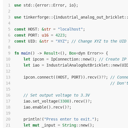
 1
use
std
::
{
error
::
Error
,
io
};
 2
 3
use
tinkerforge
::
{
industrial_analog_out_bricklet
:
 4
 5
const
HOST
: 
&
str
=
"localhost"
;
 6
const
PORT
: 
u16
=
4223
;
 7
const
UID
: 
&
str
=
"XYZ"
;
// Change XYZ to the UID
 8
 9
fn
main
()
-> 
Result
<
(),
Box
<
dyn
Error
>>
{
10
let
ipcon
=
IpConnection
::
new
();
// Create IP
11
let
iao
=
IndustrialAnalogOutBricklet
::
new
(
UI
12
13
ipcon
.
connect
((
HOST
,
PORT
)).
recv
()
??
;
// Conn
14
// Don'
15
16
// Set output voltage to 3.3V
17
iao
.
set_voltage
(
3300
).
recv
()
?
;
18
iao
.
enable
().
recv
()
?
;
19
20
println
!
(
"Press enter to exit."
);
21
let
mut
_input
=
String
::
new
();