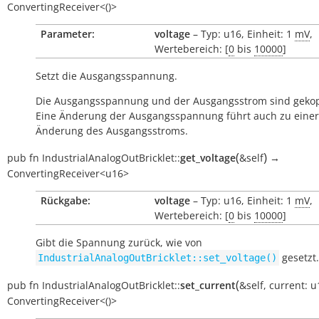
ConvertingReceiver<()>
Parameter:
voltage
– Typ: u16, Einheit: 1
mV
,
Wertebereich: [
0
bis
10000
]
Setzt die Ausgangsspannung.
Die Ausgangsspannung und der Ausgangsstrom sind gekop
Eine Änderung der Ausgangsspannung führt auch zu einer
Änderung des Ausgangsstroms.
(
)
pub
fn
IndustrialAnalogOutBricklet::
get_voltage
&self
→
ConvertingReceiver<u16>
Rückgabe:
voltage
– Typ: u16, Einheit: 1
mV
,
Wertebereich: [
0
bis
10000
]
Gibt die Spannung zurück, wie von
gesetzt.
IndustrialAnalogOutBricklet::set_voltage()
(
pub
fn
IndustrialAnalogOutBricklet::
set_current
&self
,
current:
u
ConvertingReceiver<()>