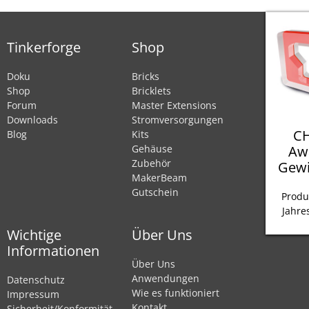
Tinkerforge
Shop
Doku
Bricks
Shop
Bricklets
Forum
Master Extensions
Downloads
Stromversorgungen
CH
Blog
Kits
Aw
Gehäuse
Zubehör
Gewi
MakerBeam
Gutschein
Produ
Jahre
Wichtige
Über Uns
Informationen
Über Uns
Anwendungen
Datenschutz
Wie es funktioniert
Impressum
Kontakt
Sicherheit/Konformität