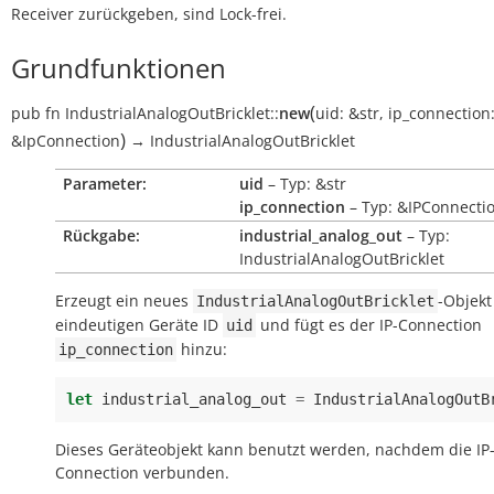
Receiver zurückgeben, sind Lock-frei.
Grundfunktionen
(
pub
fn
IndustrialAnalogOutBricklet::
new
uid:
&str
,
ip_connection
)
&IpConnection
→
IndustrialAnalogOutBricklet
Parameter:
uid
– Typ: &str
ip_connection
– Typ: &IPConnecti
Rückgabe:
industrial_analog_out
– Typ:
IndustrialAnalogOutBricklet
Erzeugt ein neues
-Objekt
IndustrialAnalogOutBricklet
eindeutigen Geräte ID
und fügt es der IP-Connection
uid
hinzu:
ip_connection
let
industrial_analog_out
=
IndustrialAnalogOutB
Dieses Geräteobjekt kann benutzt werden, nachdem die IP
Connection verbunden.