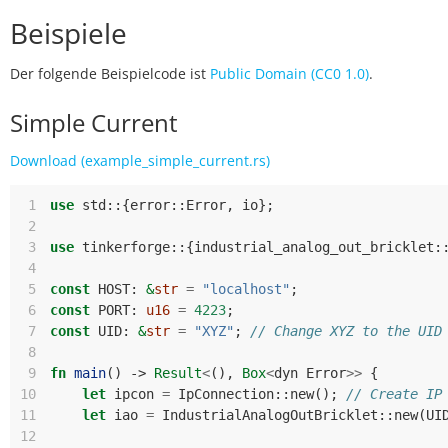
Beispiele
Der folgende Beispielcode ist
Public Domain (CC0 1.0)
.
Simple Current
Download (example_simple_current.rs)
 1
use
std
::
{
error
::
Error
,
io
};
 2
 3
use
tinkerforge
::
{
industrial_analog_out_bricklet
:
 4
 5
const
HOST
: 
&
str
=
"localhost"
;
 6
const
PORT
: 
u16
=
4223
;
 7
const
UID
: 
&
str
=
"XYZ"
;
// Change XYZ to the UID
 8
 9
fn
main
()
-> 
Result
<
(),
Box
<
dyn
Error
>>
{
10
let
ipcon
=
IpConnection
::
new
();
// Create IP
11
let
iao
=
IndustrialAnalogOutBricklet
::
new
(
UI
12