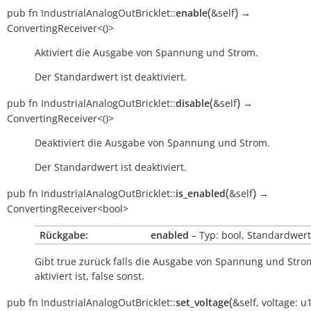
(
)
pub
fn
IndustrialAnalogOutBricklet::
enable
&self
→
ConvertingReceiver<()>
Aktiviert die Ausgabe von Spannung und Strom.
Der Standardwert ist deaktiviert.
(
)
pub
fn
IndustrialAnalogOutBricklet::
disable
&self
→
ConvertingReceiver<()>
Deaktiviert die Ausgabe von Spannung und Strom.
Der Standardwert ist deaktiviert.
(
)
pub
fn
IndustrialAnalogOutBricklet::
is_enabled
&self
→
ConvertingReceiver<bool>
Rückgabe:
enabled
– Typ: bool, Standardwert:
Gibt
true
zurück falls die Ausgabe von Spannung und Stro
aktiviert ist,
false
sonst.
(
pub
fn
IndustrialAnalogOutBricklet::
set_voltage
&self
,
voltage:
u