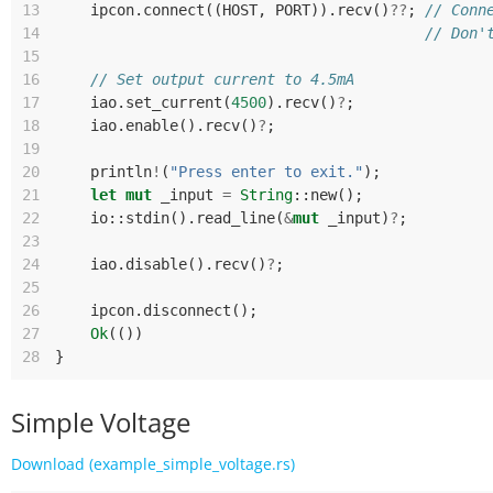
13
ipcon
.
connect
((
HOST
,
PORT
)).
recv
()
??
;
// Conn
14
// Don'
15
16
// Set output current to 4.5mA
17
iao
.
set_current
(
4500
).
recv
()
?
;
18
iao
.
enable
().
recv
()
?
;
19
20
println
!
(
"Press enter to exit."
);
21
let
mut
_input
=
String
::
new
();
22
io
::
stdin
().
read_line
(
&
mut
_input
)
?
;
23
24
iao
.
disable
().
recv
()
?
;
25
26
ipcon
.
disconnect
();
27
Ok
(())
28
}
Simple Voltage
Download (example_simple_voltage.rs)