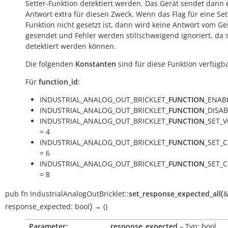
Setter-Funktion detektiert werden. Das Gerät sendet dann 
Antwort extra für diesen Zweck. Wenn das Flag für eine Set
Funktion nicht gesetzt ist, dann wird keine Antwort vom Ge
gesendet und Fehler werden stillschweigend ignoriert, da s
detektiert werden können.
Die folgenden
Konstanten
sind für diese Funktion verfügba
Für
function_id
:
INDUSTRIAL_ANALOG_OUT_BRICKLET_
FUNCTION
_ENABL
INDUSTRIAL_ANALOG_OUT_BRICKLET_
FUNCTION
_DISAB
INDUSTRIAL_ANALOG_OUT_BRICKLET_
FUNCTION
_SET_
= 4
INDUSTRIAL_ANALOG_OUT_BRICKLET_
FUNCTION
_SET_
= 6
INDUSTRIAL_ANALOG_OUT_BRICKLET_
FUNCTION
_SET_
= 8
(
pub
fn
IndustrialAnalogOutBricklet::
set_response_expected_all
)
response_expected:
bool
→
()
Parameter:
response_expected
– Typ: bool