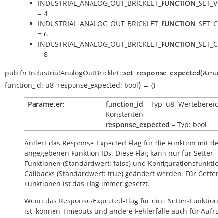
INDUSTRIAL_ANALOG_OUT_BRICKLET_
FUNCTION
_SET_
= 4
INDUSTRIAL_ANALOG_OUT_BRICKLET_
FUNCTION
_SET_
= 6
INDUSTRIAL_ANALOG_OUT_BRICKLET_
FUNCTION
_SET_
= 8
(
pub
fn
IndustrialAnalogOutBricklet::
set_response_expected
&mu
)
function_id:
u8
,
response_expected:
bool
→
()
Parameter:
function_id
– Typ: u8, Wertebereic
Konstanten
response_expected
– Typ: bool
Ändert das Response-Expected-Flag für die Funktion mit d
angegebenen Funktion IDs. Diese Flag kann nur für Setter-
Funktionen (Standardwert:
false
) und Konfigurationsfunkti
Callbacks (Standardwert:
true
) geändert werden. Für Getter
Funktionen ist das Flag immer gesetzt.
Wenn das Response-Expected-Flag für eine Setter-Funktion
ist, können Timeouts und andere Fehlerfälle auch für Aufr