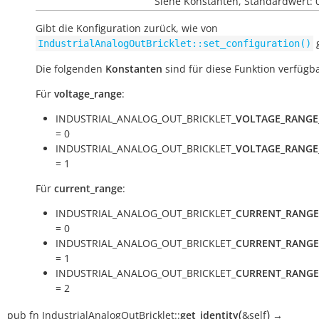
Siehe Konstanten, Standardwert: 
Gibt die Konfiguration zurück, wie von
g
IndustrialAnalogOutBricklet::set_configuration()
Die folgenden
Konstanten
sind für diese Funktion verfügba
Für
voltage_range
:
INDUSTRIAL_ANALOG_OUT_BRICKLET_
VOLTAGE_RANGE
= 0
INDUSTRIAL_ANALOG_OUT_BRICKLET_
VOLTAGE_RANGE
= 1
Für
current_range
:
INDUSTRIAL_ANALOG_OUT_BRICKLET_
CURRENT_RANGE
= 0
INDUSTRIAL_ANALOG_OUT_BRICKLET_
CURRENT_RANGE
= 1
INDUSTRIAL_ANALOG_OUT_BRICKLET_
CURRENT_RANGE
= 2
(
)
pub
fn
IndustrialAnalogOutBricklet::
get_identity
&self
→