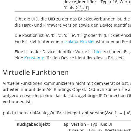
device_identifier
– Typ: u16, Werte
16
[0 bis
2
- 1
]
Gibt die UID, die UID zu der das Bricklet verbunden ist, die 
die Hard- und Firmware Version sowie den Device Identifie
Die Position ist 'a', 'b', 'c', 'd', 'e', 'f', 'g' oder 'h' (Bricklet Ans
Ein Bricklet hinter einem
Isolator Bricklet
ist immer an Positi
Eine Liste der Device Identifier Werte ist
hier
zu finden. Es 
eine
Konstante
für den Device Identifier dieses Bricklets.
Virtuelle Funktionen
Virtuelle Funktionen kommunizieren nicht mit dem Gerät selbst, 
arbeiten nur auf dem API Bindings Objekt. Dadurch können sie 
aufgerufen werden, ohne das das dazugehörige IP Connection O
verbunden ist.
(
)
pub
fn
IndustrialAnalogOutBricklet::
get_api_version
&self
→
[u8
Rückgabeobjekt:
api_version
– Typ: [u8; 3]
0:
major
– Typ: u8, Wertebereich