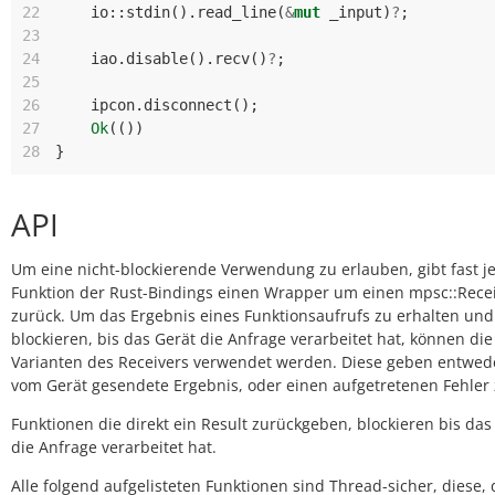
22
io
::
stdin
().
read_line
(
&
mut
_input
)
?
;
23
24
iao
.
disable
().
recv
()
?
;
25
26
ipcon
.
disconnect
();
27
Ok
(())
28
}
API
Um eine nicht-blockierende Verwendung zu erlauben, gibt fast j
Funktion der Rust-Bindings einen Wrapper um einen mpsc::Rece
zurück. Um das Ergebnis eines Funktionsaufrufs zu erhalten und
blockieren, bis das Gerät die Anfrage verarbeitet hat, können die
Varianten des Receivers verwendet werden. Diese geben entwed
vom Gerät gesendete Ergebnis, oder einen aufgetretenen Fehler 
Funktionen die direkt ein Result zurückgeben, blockieren bis das
die Anfrage verarbeitet hat.
Alle folgend aufgelisteten Funktionen sind Thread-sicher, diese, 