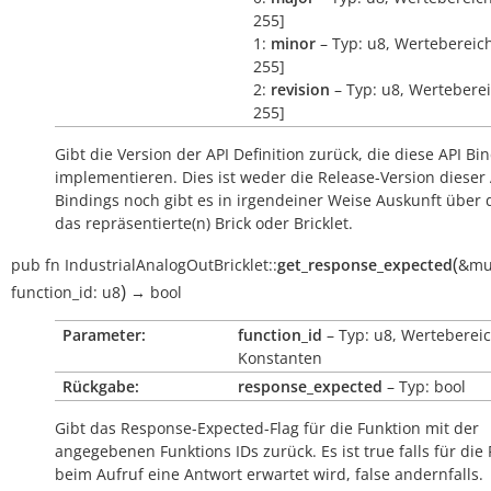
255]
1:
minor
– Typ: u8, Wertebereich
255]
2:
revision
– Typ: u8, Werteberei
255]
Gibt die Version der API Definition zurück, die diese API Bi
implementieren. Dies ist weder die Release-Version dieser 
Bindings noch gibt es in irgendeiner Weise Auskunft über
das repräsentierte(n) Brick oder Bricklet.
(
pub
fn
IndustrialAnalogOutBricklet::
get_response_expected
&mu
)
function_id:
u8
→
bool
Parameter:
function_id
– Typ: u8, Wertebereic
Konstanten
Rückgabe:
response_expected
– Typ: bool
Gibt das Response-Expected-Flag für die Funktion mit der
angegebenen Funktions IDs zurück. Es ist
true
falls für die
beim Aufruf eine Antwort erwartet wird,
false
andernfalls.