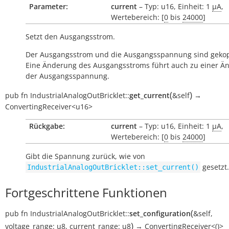
Parameter:
current
– Typ: u16, Einheit: 1
µA
,
Wertebereich: [
0
bis
24000
]
Setzt den Ausgangsstrom.
Der Ausgangsstrom und die Ausgangsspannung sind gekop
Eine Änderung des Ausgangsstroms führt auch zu einer Ä
der Ausgangsspannung.
(
)
pub
fn
IndustrialAnalogOutBricklet::
get_current
&self
→
ConvertingReceiver<u16>
Rückgabe:
current
– Typ: u16, Einheit: 1
µA
,
Wertebereich: [
0
bis
24000
]
Gibt die Spannung zurück, wie von
gesetzt.
IndustrialAnalogOutBricklet::set_current()
Fortgeschrittene Funktionen
(
pub
fn
IndustrialAnalogOutBricklet::
set_configuration
&self
,
)
voltage_range:
u8
,
current_range:
u8
→
ConvertingReceiver<()>