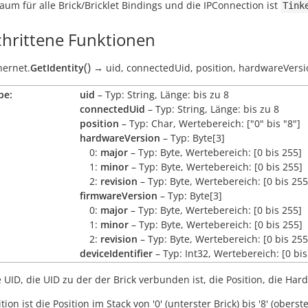
m für alle Brick/Bricklet Bindings und die IPConnection ist
Tink
chrittene Funktionen
(
)
hernet.
GetIdentity
→
uid,
connectedUid,
position,
hardwareVersi
be:
uid
– Typ: String, Länge: bis zu 8
connectedUid
– Typ: String, Länge: bis zu 8
position
– Typ: Char, Wertebereich: ["0" bis "8"]
hardwareVersion
– Typ: Byte[3]
0:
major
– Typ: Byte, Wertebereich: [0 bis 255]
1:
minor
– Typ: Byte, Wertebereich: [0 bis 255]
2:
revision
– Typ: Byte, Wertebereich: [0 bis 255
firmwareVersion
– Typ: Byte[3]
0:
major
– Typ: Byte, Wertebereich: [0 bis 255]
1:
minor
– Typ: Byte, Wertebereich: [0 bis 255]
2:
revision
– Typ: Byte, Wertebereich: [0 bis 255
deviceIdentifier
– Typ: Int32, Wertebereich: [0 bi
e UID, die UID zu der der Brick verbunden ist, die Position, die Ha
tion ist die Position im Stack von '0' (unterster Brick) bis '8' (oberste