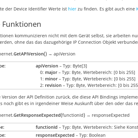
ste der Device Identifier Werte ist
hier
zu finden. Es gibt auch eine
e Funktionen
ktionen kommunizieren nicht mit dem Gerät selbst, sie arbeiten n
erden, ohne das das dazugehörige IP Connection Objekt verbunden
(
)
hernet.
GetAPIVersion
→
apiVersion
be:
apiVersion
– Typ: Byte[3]
0:
major
– Typ: Byte, Wertebereich: [0 bis 255]
1:
minor
– Typ: Byte, Wertebereich: [0 bis 255]
2:
revision
– Typ: Byte, Wertebereich: [0 bis 255
e Version der API Definition zurück, die diese API Bindings impleme
s noch gibt es in irgendeiner Weise Auskunft über den oder das rep
(
)
hernet.
GetResponseExpected
functionId
→
responseExpected
e:
functionId
– Typ: Byte, Wertebereich: Siehe Kons
be:
responseExpected
– Typ: Boolean