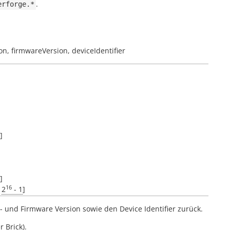
.
erforge.*
on,
firmwareVersion,
deviceIdentifier
]
]
16
s
2
- 1
]
rd- und Firmware Version sowie den Device Identifier zurück.
r Brick).