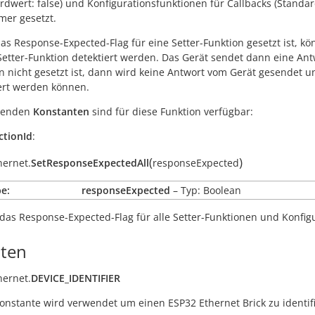
ardwert:
false
) und Konfigurationsfunktionen für Callbacks (Standa
mer gesetzt.
s Response-Expected-Flag für eine Setter-Funktion gesetzt ist, k
Setter-Funktion detektiert werden. Das Gerät sendet dann eine Antw
n nicht gesetzt ist, dann wird keine Antwort vom Gerät gesendet un
ert werden können.
lgenden
Konstanten
sind für diese Funktion verfügbar:
ctionId
:
(
)
hernet.
SetResponseExpectedAll
responseExpected
e:
responseExpected
– Typ: Boolean
das Response-Expected-Flag für alle Setter-Funktionen und Konfigu
ten
hernet.
DEVICE_IDENTIFIER
onstante wird verwendet um einen ESP32 Ethernet Brick zu identifi