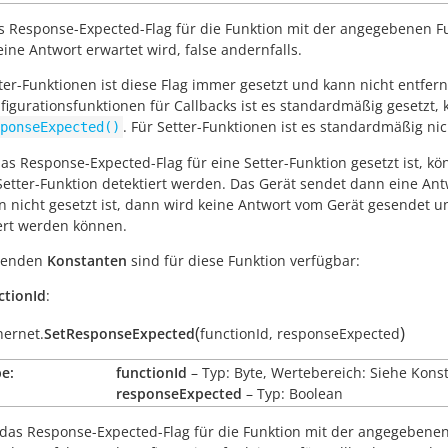
s Response-Expected-Flag für die Funktion mit der angegebenen Fu
eine Antwort erwartet wird,
false
andernfalls.
ter-Funktionen ist diese Flag immer gesetzt und kann nicht entfe
figurationsfunktionen für Callbacks ist es standardmäßig gesetzt,
. Für Setter-Funktionen ist es standardmäßig ni
ponseExpected()
s Response-Expected-Flag für eine Setter-Funktion gesetzt ist, k
Setter-Funktion detektiert werden. Das Gerät sendet dann eine Antw
n nicht gesetzt ist, dann wird keine Antwort vom Gerät gesendet un
ert werden können.
lgenden
Konstanten
sind für diese Funktion verfügbar:
ctionId
:
(
)
hernet.
SetResponseExpected
functionId
,
responseExpected
e:
functionId
– Typ: Byte, Wertebereich: Siehe Kons
responseExpected
– Typ: Boolean
das Response-Expected-Flag für die Funktion mit der angegebenen 