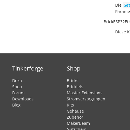
Die
Ge
Paramet
BrickESP32Et
Diese K
Tinkerforge
Shop
Doku
Bricks
Shop
Bricklets
Forum
Master Extensions
Downloads
Stromversorgungen
Blog
Kits
Gehäuse
Zubehör
MakerBeam
Gutschein