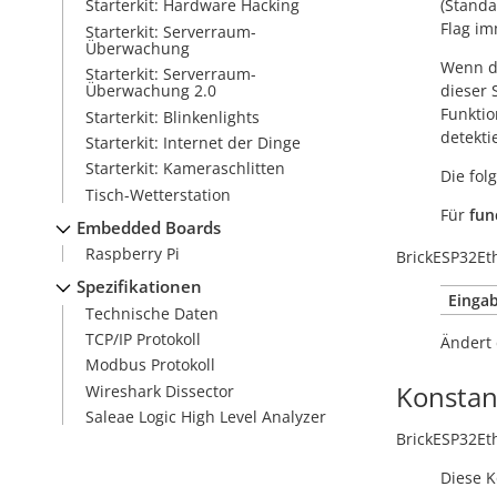
(Stand
Starterkit: Hardware Hacking
Flag im
Starterkit: Serverraum-
Überwachung
Wenn da
Starterkit: Serverraum-
dieser 
Überwachung 2.0
Funktio
Starterkit: Blinkenlights
detekti
Starterkit: Internet der Dinge
Starterkit: Kameraschlitten
Die fo
Tisch-Wetterstation
Für
fun
Embedded Boards
Raspberry Pi
BrickESP32Et
Spezifikationen
Eingab
Technische Daten
TCP/IP Protokoll
Ändert 
Modbus Protokoll
Konstan
Wireshark Dissector
Saleae Logic High Level Analyzer
BrickESP32Et
Diese K