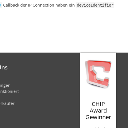
Callback der IP Connection haben ein
k
deviceIdentifier
Uns
s
ungen
nktioniert
CHIP
rkäufer
Award
Gewinner