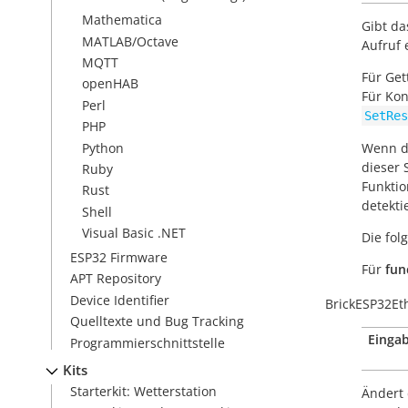
Mathematica
Gibt da
MATLAB/Octave
Aufruf 
MQTT
Für Get
openHAB
Für Kon
Perl
SetRes
PHP
Python
Wenn da
dieser 
Ruby
Funktio
Rust
detekti
Shell
Visual Basic .NET
Die fo
ESP32 Firmware
Für
fun
APT Repository
Device Identifier
BrickESP32Et
Quelltexte und Bug Tracking
Eingab
Programmierschnittstelle
Kits
Starterkit: Wetterstation
Ändert 