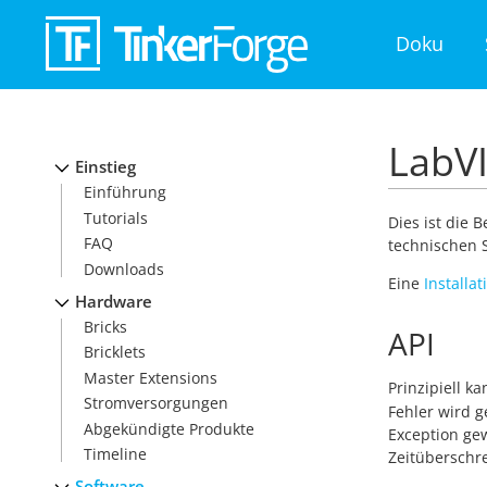
Doku
LabVI
Einstieg
Einführung
Tutorials
Dies ist die 
FAQ
technischen S
Downloads
Eine
Installa
Hardware
Bricks
API
Bricklets
Master Extensions
Prinzipiell k
Stromversorgungen
Fehler wird g
Abgekündigte Produkte
Exception ge
Timeline
Zeitüberschre
Software