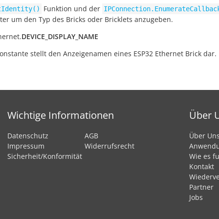
Funktion und der
tIdentity()
IPConnection.EnumerateCallbac
er um den Typ des Bricks oder Bricklets anzugeben.
hernet.
DEVICE_DISPLAY_NAME
onstante stellt den Anzeigenamen eines ESP32 Ethernet Brick dar.
Wichtige Informationen
Über 
Datenschutz
AGB
Über Un
Impressum
Widerrufsrecht
Anwend
Sicherheit/Konformität
Wie es fu
Kontakt
Wiederve
Partner
Jobs