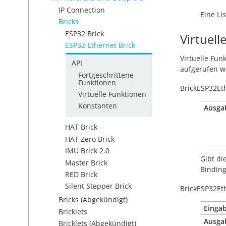
IP Connection
Eine Li
Bricks
ESP32 Brick
Virtuell
ESP32 Ethernet Brick
Virtuelle Fun
API
aufgerufen w
Fortgeschrittene
Funktionen
BrickESP32Et
Virtuelle Funktionen
Konstanten
Ausga
HAT Brick
HAT Zero Brick
IMU Brick 2.0
Gibt di
Master Brick
Binding
RED Brick
Silent Stepper Brick
BrickESP32Et
Bricks (Abgekündigt)
Eingab
Bricklets
Ausga
Bricklets (Abgekündigt)