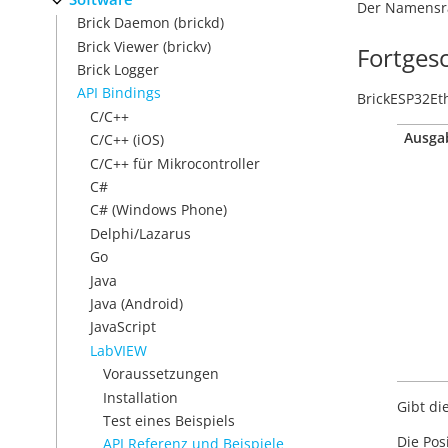
Der Namensrau
Brick Daemon (brickd)
Brick Viewer (brickv)
Fortges
Brick Logger
API Bindings
BrickESP32Et
C/C++
Ausga
C/C++ (iOS)
C/C++ für Mikrocontroller
C#
C# (Windows Phone)
Delphi/Lazarus
Go
Java
Java (Android)
JavaScript
LabVIEW
Voraussetzungen
Installation
Gibt di
Test eines Beispiels
Die Posi
API Referenz und Beispiele