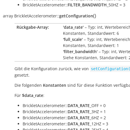
BrickletAccelerometer::
FILTER_BANDWIDTH
_50HZ = 3
(
)
array
BrickletAccelerometer::
getConfiguration
Rückgabe-Array:
'data_rate'
– Typ: int, Wertebereic
Konstanten, Standardwert: 6
'full_scale'
– Typ: int, Wertebereich
Konstanten, Standardwert: 1
'filter_bandwidth'
– Typ: int, Wert
Siehe Konstanten, Standardwert: 
Gibt die Konfiguration zurück, wie von
setConfiguration
gesetzt.
Die folgenden
Konstanten
sind für diese Funktion verfügba
Für
$data_rate
:
BrickletAccelerometer::
DATA_RATE
_OFF = 0
BrickletAccelerometer::
DATA_RATE
_3HZ = 1
BrickletAccelerometer::
DATA_RATE
_6HZ = 2
BrickletAccelerometer::
DATA_RATE
_12HZ = 3
BrickletAccelerometer::
DATA_RATE
_25HZ = 4