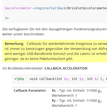
$accelerometer
->
registerCallback
(
BrickletAcceleromete
?>
Die verfügbaren IDs mit den dazugehörigen Funktionssignature
weiter unten beschrieben.
Bemerkung
Callbacks für wiederkehrende Ereignisse zu ver
ist
immer
zu bevorzugen gegenüber der Verwendung von Abfra
wird weniger USB-Bandbreite benutzt und die Latenz ist erhebl
geringer, da es keine Paketumlaufzeit gibt.
int
BrickletAccelerometer::
CALLBACK_ACCELERATION
<?php
void
callback
(
int
$x
,
int
$y
,
int
$z
[,
Callback-Parameter:
$x
– Typ: int, Einheit: 1/1000
gₙ
,
Wertebereich:
?
$y
– Typ: int, Einheit: 1/1000
gₙ
,
Wertebereich:
?