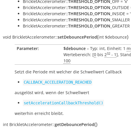
BrickletAccelerometer::
THRESHOLD_OPTION
_OFF = 'x'
BrickletAccelerometer::
THRESHOLD_OPTION
_OUTSIDE =
BrickletAccelerometer::
THRESHOLD_OPTION
_INSIDE = '
BrickletAccelerometer::
THRESHOLD_OPTION
_SMALLER =
BrickletAccelerometer::
THRESHOLD_OPTION
_GREATER =
(
)
void
BrickletAccelerometer::
setDebouncePeriod
int
$debounce
Parameter:
$debounce
– Typ: int, Einheit: 1
m
32
Wertebereich: [
0
bis
2
- 1
], Stan
100
Setzt die Periode mit welcher die Schwellwert Callback
CALLBACK_ACCELERATION_REACHED
ausgelöst wird, wenn der Schwellwert
setAccelerationCallbackThreshold()
weiterhin erreicht bleibt.
(
)
int
BrickletAccelerometer::
getDebouncePeriod