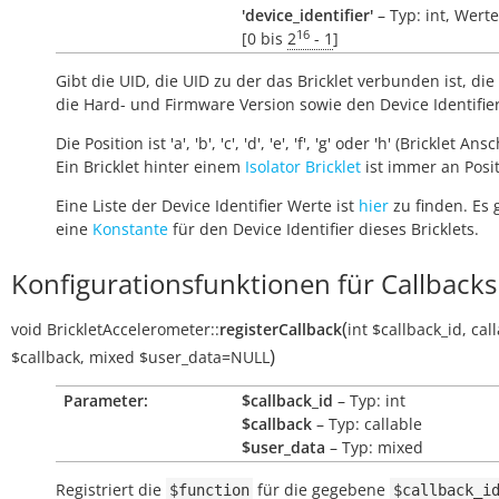
'device_identifier'
– Typ: int, Wert
16
[0 bis
2
- 1
]
Gibt die UID, die UID zu der das Bricklet verbunden ist, die 
die Hard- und Firmware Version sowie den Device Identifie
Die Position ist 'a', 'b', 'c', 'd', 'e', 'f', 'g' oder 'h' (Bricklet Ans
Ein Bricklet hinter einem
Isolator Bricklet
ist immer an Positi
Eine Liste der Device Identifier Werte ist
hier
zu finden. Es 
eine
Konstante
für den Device Identifier dieses Bricklets.
Konfigurationsfunktionen für Callbacks
(
void
BrickletAccelerometer::
registerCallback
int
$callback_id
,
cal
)
$callback
,
mixed
$user_data
=NULL
Parameter:
$callback_id
– Typ: int
$callback
– Typ: callable
$user_data
– Typ: mixed
Registriert die
für die gegebene
$function
$callback_i