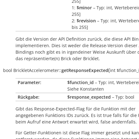
255]
1:
$minor
– Typ: int, Wertebereic
255]
2:
$revision
– Typ: int, Wertebere
bis 255]
Gibt die Version der API Definition zurück, die diese API Bi
implementieren. Dies ist weder die Release-Version dieser 
Bindings noch gibt es in irgendeiner Weise Auskunft über
das repräsentierte(n) Brick oder Bricklet.
(
bool
BrickletAccelerometer::
getResponseExpected
int
$function_
Parameter:
$function_id
– Typ: int, Wertebere
Siehe Konstanten
Rückgabe:
$response_expected
– Typ: bool
Gibt das Response-Expected-Flag für die Funktion mit der
angegebenen Funktions IDs zurück. Es ist
true
falls für die
beim Aufruf eine Antwort erwartet wird,
false
andernfalls.
Für Getter-Funktionen ist diese Flag immer gesetzt und kan