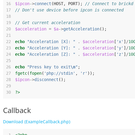
16
$ipcon
->
connect
(
HOST
,
PORT
);
// Connect to brickd
17
// Don't use device before ipcon is connected
18
19
// Get current acceleration
20
$acceleration
=
$a
->
getAcceleration
();
21
22
echo
"Acceleration [X]: "
.
$acceleration
[
'x'
]
/
10
23
echo
"Acceleration [Y]: "
.
$acceleration
[
'y'
]
/
10
24
echo
"Acceleration [Z]: "
.
$acceleration
[
'z'
]
/
10
25
26
echo
"Press key to exit
\n
"
;
27
fgetc
(
fopen
(
'php://stdin'
,
'r'
));
28
$ipcon
->
disconnect
();
29
30
?>
Callback
Download (ExampleCallback.php)