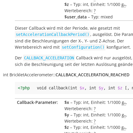
$z
– Typ: int, Einheit: 1/1000
gₙ
,
Wertebereich:
?
$user_data
– Typ: mixed
Dieser Callback wird mit der Periode, wie gesetzt mit
, ausgelöst. Die Para
setAccelerationCallbackPeriod()
sind die Beschleunigungen der X-, Y- und Z-Achse. Der
Wertebereich wird mit
konfiguriert.
setConfiguration()
Der
Callback wird nur ausgelöst
CALLBACK_ACCELERATION
sich die Beschleunigung seit der letzten Auslösung geänder
int
BrickletAccelerometer::
CALLBACK_ACCELERATION_REACHED
<?php
void
callback
(
int
$x
,
int
$y
,
int
$z
[,
Callback-Parameter:
$x
– Typ: int, Einheit: 1/1000
gₙ
,
Wertebereich:
?
$y
– Typ: int, Einheit: 1/1000
gₙ
,
Wertebereich:
?
$z
– Typ: int, Einheit: 1/1000
gₙ
,