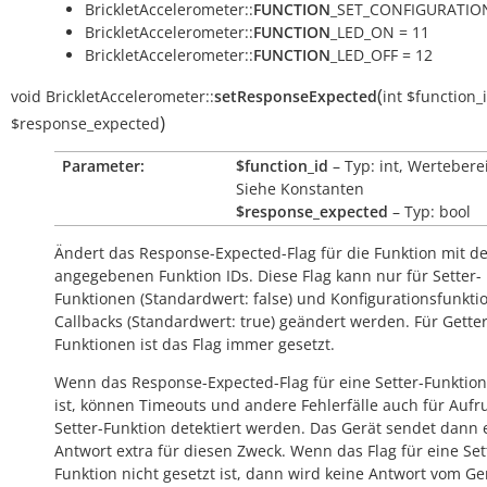
BrickletAccelerometer::
FUNCTION
_SET_CONFIGURATION
BrickletAccelerometer::
FUNCTION
_LED_ON = 11
BrickletAccelerometer::
FUNCTION
_LED_OFF = 12
(
void
BrickletAccelerometer::
setResponseExpected
int
$function_
)
$response_expected
Parameter:
$function_id
– Typ: int, Wertebere
Siehe Konstanten
$response_expected
– Typ: bool
Ändert das Response-Expected-Flag für die Funktion mit d
angegebenen Funktion IDs. Diese Flag kann nur für Setter-
Funktionen (Standardwert:
false
) und Konfigurationsfunkti
Callbacks (Standardwert:
true
) geändert werden. Für Getter
Funktionen ist das Flag immer gesetzt.
Wenn das Response-Expected-Flag für eine Setter-Funktion
ist, können Timeouts und andere Fehlerfälle auch für Aufr
Setter-Funktion detektiert werden. Das Gerät sendet dann 
Antwort extra für diesen Zweck. Wenn das Flag für eine Set
Funktion nicht gesetzt ist, dann wird keine Antwort vom Ge