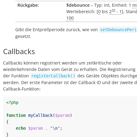
Rückgabe:
$debounce
– Typ: int, Einheit: 1
m
32
Wertebereich: [
0
bis
2
- 1
], Stan
100
Gibt die Entprellperiode zurück, wie von
setDebouncePeri
gesetzt.
Callbacks
Callbacks können registriert werden um zeitkritische oder
wiederkehrende Daten vom Gerät zu erhalten. Die Registrierung
der Funktion
des Geräte Objektes durchge
registerCallback()
werden. Der erste Parameter ist der Callback ID und der zweite d
Callback-Funktion:
<?php
function
myCallback
(
$param
)
{
echo
$param
.
"
\n
"
;
}