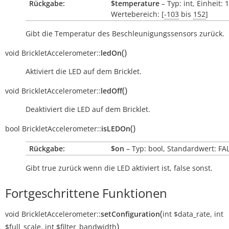
Rückgabe:
$temperature
– Typ: int, Einheit: 
Wertebereich: [
-103
bis
152
]
Gibt die Temperatur des Beschleunigungssensors zurück.
(
)
void
BrickletAccelerometer::
ledOn
Aktiviert die LED auf dem Bricklet.
(
)
void
BrickletAccelerometer::
ledOff
Deaktiviert die LED auf dem Bricklet.
(
)
bool
BrickletAccelerometer::
isLEDOn
Rückgabe:
$on
– Typ: bool, Standardwert: FA
Gibt
true
zurück wenn die LED aktiviert ist,
false
sonst.
Fortgeschrittene Funktionen
(
void
BrickletAccelerometer::
setConfiguration
int
$data_rate
,
int
)
$full_scale
,
int
$filter_bandwidth