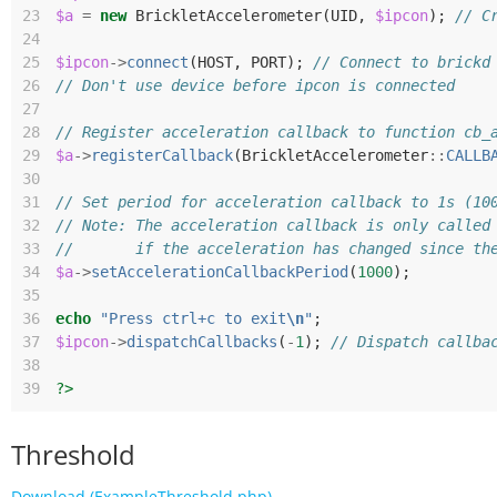
23
$a
=
new
BrickletAccelerometer
(
UID
,
$ipcon
);
// C
24
25
$ipcon
->
connect
(
HOST
,
PORT
);
// Connect to brickd
26
// Don't use device before ipcon is connected
27
28
// Register acceleration callback to function cb_
29
$a
->
registerCallback
(
BrickletAccelerometer
::
CALLB
30
31
// Set period for acceleration callback to 1s (10
32
// Note: The acceleration callback is only called
33
//       if the acceleration has changed since th
34
$a
->
setAccelerationCallbackPeriod
(
1000
);
35
36
echo
"Press ctrl+c to exit
\n
"
;
37
$ipcon
->
dispatchCallbacks
(
-
1
);
// Dispatch callba
38
39
?>
Threshold
Download (ExampleThreshold.php)