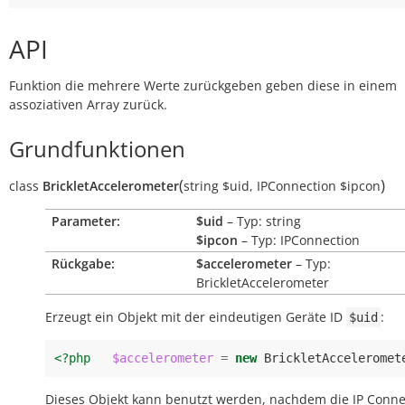
API
Funktion die mehrere Werte zurückgeben geben diese in einem
assoziativen Array zurück.
Grundfunktionen
(
)
class
BrickletAccelerometer
string
$uid
,
IPConnection
$ipcon
Parameter:
$uid
– Typ: string
$ipcon
– Typ: IPConnection
Rückgabe:
$accelerometer
– Typ:
BrickletAccelerometer
Erzeugt ein Objekt mit der eindeutigen Geräte ID
:
$uid
<?php
$accelerometer
=
new
BrickletAcceleromet
Dieses Objekt kann benutzt werden, nachdem die IP Conne