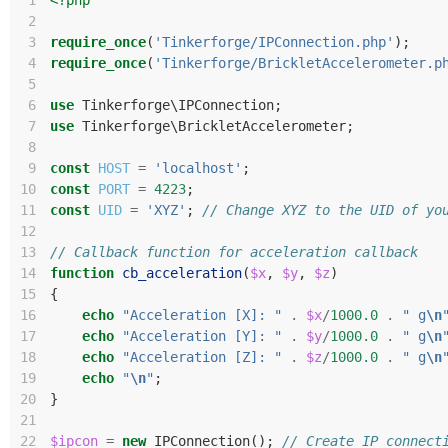
 1
<?php
 2
 3
require_once
(
'Tinkerforge/IPConnection.php'
);
 4
require_once
(
'Tinkerforge/BrickletAccelerometer.p
 5
 6
use
Tinkerforge\IPConnection
;
 7
use
Tinkerforge\BrickletAccelerometer
;
 8
 9
const
HOST
=
'localhost'
;
10
const
PORT
=
4223
;
11
const
UID
=
'XYZ'
;
// Change XYZ to the UID of yo
12
13
// Callback function for acceleration callback
14
function
cb_acceleration
(
$x
,
$y
,
$z
)
15
{
16
echo
"Acceleration [X]: "
.
$x
/
1000.0
.
" g
\n
17
echo
"Acceleration [Y]: "
.
$y
/
1000.0
.
" g
\n
18
echo
"Acceleration [Z]: "
.
$z
/
1000.0
.
" g
\n
19
echo
"
\n
"
;
20
}
21
22
$ipcon
=
new
IPConnection
();
// Create IP connect