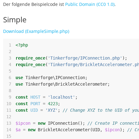
Der folgende Beispielcode ist
Public Domain (CC0 1.0)
.
Simple
Download (ExampleSimple.php)
 1
<?php
 2
 3
require_once
(
'Tinkerforge/IPConnection.php'
);
 4
require_once
(
'Tinkerforge/BrickletAccelerometer.p
 5
 6
use
Tinkerforge\IPConnection
;
 7
use
Tinkerforge\BrickletAccelerometer
;
 8
 9
const
HOST
=
'localhost'
;
10
const
PORT
=
4223
;
11
const
UID
=
'XYZ'
;
// Change XYZ to the UID of yo
12
13
$ipcon
=
new
IPConnection
();
// Create IP connect
14
$a
=
new
BrickletAccelerometer
(
UID
,
$ipcon
);
// C
15