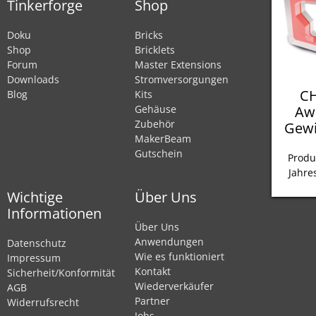
Tinkerforge
Shop
Doku
Bricks
Shop
Bricklets
Forum
Master Extensions
Downloads
Stromversorgungen
CH
Blog
Kits
Aw
Gehäuse
Zubehör
Gewi
MakerBeam
Gutschein
Produ
Jahre
Wichtige
Über Uns
Informationen
Über Uns
Anwendungen
Datenschutz
Wie es funktioniert
Impressum
Kontakt
Sicherheit/Konformität
Wiederverkäufer
AGB
Partner
Widerrufsrecht
Jobs