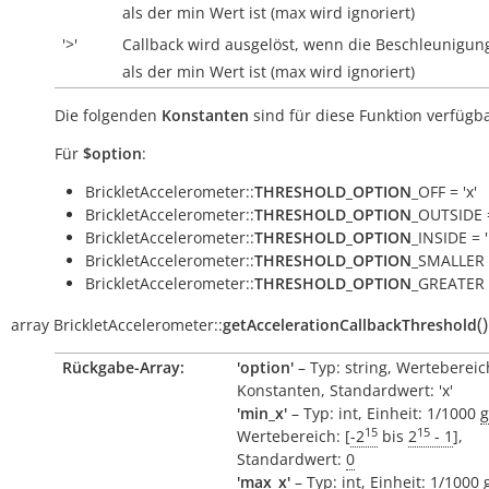
als der min Wert ist (max wird ignoriert)
'>'
Callback wird ausgelöst, wenn die Beschleunigun
als der min Wert ist (max wird ignoriert)
Die folgenden
Konstanten
sind für diese Funktion verfügba
Für
$option
:
BrickletAccelerometer::
THRESHOLD_OPTION
_OFF = 'x'
BrickletAccelerometer::
THRESHOLD_OPTION
_OUTSIDE =
BrickletAccelerometer::
THRESHOLD_OPTION
_INSIDE = '
BrickletAccelerometer::
THRESHOLD_OPTION
_SMALLER =
BrickletAccelerometer::
THRESHOLD_OPTION
_GREATER =
(
)
array
BrickletAccelerometer::
getAccelerationCallbackThreshold
Rückgabe-Array:
'option'
– Typ: string, Wertebereic
Konstanten, Standardwert: 'x'
'min_x'
– Typ: int, Einheit: 1/1000
g
15
15
Wertebereich: [
-2
bis
2
- 1
],
Standardwert:
0
'max_x'
– Typ: int, Einheit: 1/1000