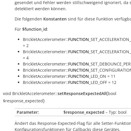
gesendet und Fehler werden stillschweigend ignoriert, da s
detektiert werden können.
Die folgenden
Konstanten
sind für diese Funktion verfügba
Für
$function_id
:
BrickletAccelerometer::
FUNCTION
_SET_ACCELERATION
= 2
BrickletAccelerometer::
FUNCTION
_SET_ACCELERATION
= 4
BrickletAccelerometer::
FUNCTION
_SET_DEBOUNCE_PERI
BrickletAccelerometer::
FUNCTION
_SET_CONFIGURATION
BrickletAccelerometer::
FUNCTION
_LED_ON = 11
BrickletAccelerometer::
FUNCTION
_LED_OFF = 12
(
void
BrickletAccelerometer::
setResponseExpectedAll
bool
)
$response_expected
Parameter:
$response_expected
– Typ: bool
Ändert das Response-Expected-Flag für alle Setter-Funkti
Konfigurationsfunktionen für Callbacks diese Gerätes.