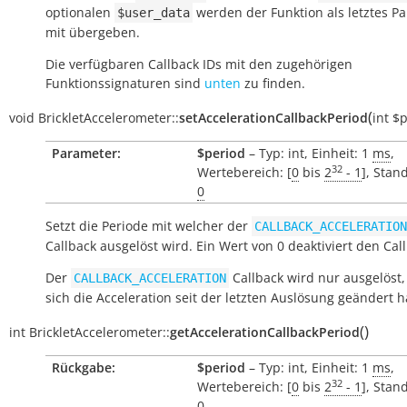
optionalen
werden der Funktion als letztes P
$user_data
mit übergeben.
Die verfügbaren Callback IDs mit den zugehörigen
Funktionssignaturen sind
unten
zu finden.
(
void
BrickletAccelerometer::
setAccelerationCallbackPeriod
int
$p
Parameter:
$period
– Typ: int, Einheit: 1
ms
,
32
Wertebereich: [
0
bis
2
- 1
], Stan
0
Setzt die Periode mit welcher der
CALLBACK_ACCELERATION
Callback ausgelöst wird. Ein Wert von 0 deaktiviert den Cal
Der
Callback wird nur ausgelöst
CALLBACK_ACCELERATION
sich die Acceleration seit der letzten Auslösung geändert h
(
)
int
BrickletAccelerometer::
getAccelerationCallbackPeriod
Rückgabe:
$period
– Typ: int, Einheit: 1
ms
,
32
Wertebereich: [
0
bis
2
- 1
], Stan
0