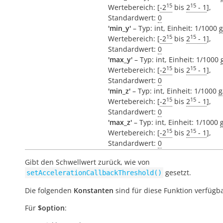
15
15
Wertebereich: [
-2
bis
2
- 1
],
Standardwert:
0
'min_y'
– Typ: int, Einheit: 1/1000
g
15
15
Wertebereich: [
-2
bis
2
- 1
],
Standardwert:
0
'max_y'
– Typ: int, Einheit: 1/1000
15
15
Wertebereich: [
-2
bis
2
- 1
],
Standardwert:
0
'min_z'
– Typ: int, Einheit: 1/1000
g
15
15
Wertebereich: [
-2
bis
2
- 1
],
Standardwert:
0
'max_z'
– Typ: int, Einheit: 1/1000
15
15
Wertebereich: [
-2
bis
2
- 1
],
Standardwert:
0
Gibt den Schwellwert zurück, wie von
gesetzt.
setAccelerationCallbackThreshold()
Die folgenden
Konstanten
sind für diese Funktion verfügba
Für
$option
: