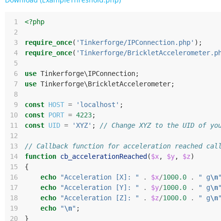
 1
<?php
 2
 3
require_once
(
'Tinkerforge/IPConnection.php'
);
 4
require_once
(
'Tinkerforge/BrickletAccelerometer.p
 5
 6
use
Tinkerforge\IPConnection
;
 7
use
Tinkerforge\BrickletAccelerometer
;
 8
 9
const
HOST
=
'localhost'
;
10
const
PORT
=
4223
;
11
const
UID
=
'XYZ'
;
// Change XYZ to the UID of yo
12
13
// Callback function for acceleration reached cal
14
function
cb_accelerationReached
(
$x
,
$y
,
$z
)
15
{
16
echo
"Acceleration [X]: "
.
$x
/
1000.0
.
" g
\n
17
echo
"Acceleration [Y]: "
.
$y
/
1000.0
.
" g
\n
18
echo
"Acceleration [Z]: "
.
$z
/
1000.0
.
" g
\n
19
echo
"
\n
"
;
20
}