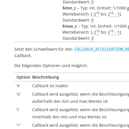
Standardwert:
0
$min_z
– Typ: int, Einheit: 1/1000
g
15
15
Wertebereich: [
-2
bis
2
- 1
],
Standardwert:
0
$max_z
– Typ: int, Einheit: 1/1000
15
15
Wertebereich: [
-2
bis
2
- 1
],
Standardwert:
0
Setzt den Schwellwert für den
CALLBACK_ACCELERATION_R
Callback.
Die folgenden Optionen sind möglich:
Option
Beschreibung
'x'
Callback ist inaktiv
'o'
Callback wird ausgelöst, wenn die Beschleunigun
außerhalb
des min und max Wertes ist
'i'
Callback wird ausgelöst, wenn die Beschleunigun
innerhalb
des min und max Wertes ist
'<'
Callback wird ausgelöst, wenn die Beschleunigung