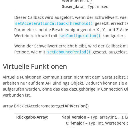
Wertebereich:
?
$user_data
– Typ: mixed
Dieser Callback wird ausgelöst, wenn der Schwellwert, wie
gesetzt, erreicht 
setAccelerationCallbackThreshold()
Parameter sind die Beschleunigungen der X-, Y- und Z-Ach
Wertebereich wird mit
konfiguriert.
setConfiguration()
Wenn der Schwellwert erreicht bleibt, wird der Callback mi
Periode, wie mit
gesetzt, ausgelöst.
setDebouncePeriod()
Virtuelle Funktionen
Virtuelle Funktionen kommunizieren nicht mit dem Gerät selbst, 
arbeiten nur auf dem API Bindings Objekt. Dadurch können sie 
aufgerufen werden, ohne das das dazugehörige IP Connection O
verbunden ist.
(
)
array
BrickletAccelerometer::
getAPIVersion
Rückgabe-Array:
$api_version
– Typ: array(int, ...), 
0:
$major
– Typ: int, Wertebereic