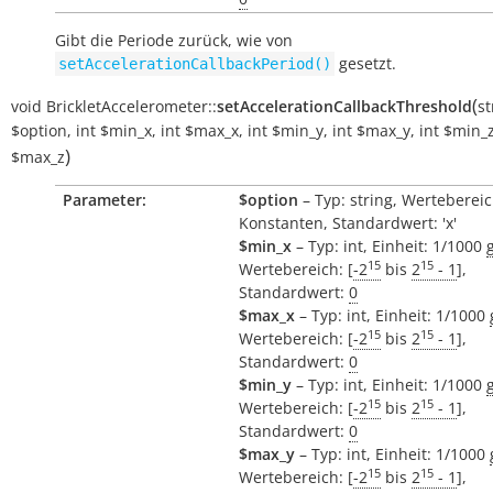
Gibt die Periode zurück, wie von
gesetzt.
setAccelerationCallbackPeriod()
(
void
BrickletAccelerometer::
setAccelerationCallbackThreshold
st
$option
,
int
$min_x
,
int
$max_x
,
int
$min_y
,
int
$max_y
,
int
$min_
)
$max_z
Parameter:
$option
– Typ: string, Wertebereic
Konstanten, Standardwert: 'x'
$min_x
– Typ: int, Einheit: 1/1000
15
15
Wertebereich: [
-2
bis
2
- 1
],
Standardwert:
0
$max_x
– Typ: int, Einheit: 1/1000
15
15
Wertebereich: [
-2
bis
2
- 1
],
Standardwert:
0
$min_y
– Typ: int, Einheit: 1/1000
15
15
Wertebereich: [
-2
bis
2
- 1
],
Standardwert:
0
$max_y
– Typ: int, Einheit: 1/1000
15
15
Wertebereich: [
-2
bis
2
- 1
],