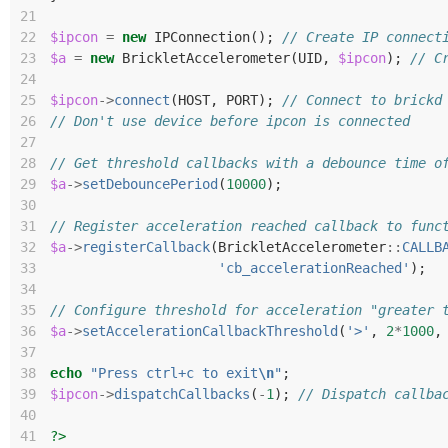
21
22
$ipcon
=
new
IPConnection
();
// Create IP connect
23
$a
=
new
BrickletAccelerometer
(
UID
,
$ipcon
);
// C
24
25
$ipcon
->
connect
(
HOST
,
PORT
);
// Connect to brickd
26
// Don't use device before ipcon is connected
27
28
// Get threshold callbacks with a debounce time o
29
$a
->
setDebouncePeriod
(
10000
);
30
31
// Register acceleration reached callback to func
32
$a
->
registerCallback
(
BrickletAccelerometer
::
CALLB
33
'cb_accelerationReached'
);
34
35
// Configure threshold for acceleration "greater 
36
$a
->
setAccelerationCallbackThreshold
(
'>'
,
2
*
1000
,
37
38
echo
"Press ctrl+c to exit
\n
"
;
39
$ipcon
->
dispatchCallbacks
(
-
1
);
// Dispatch callba
40
41
?>