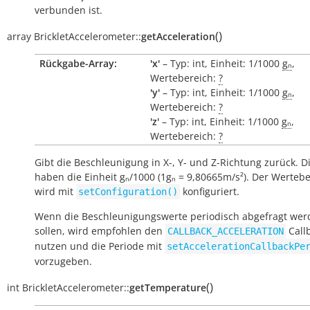
verbunden ist.
(
)
array
BrickletAccelerometer::
getAcceleration
Rückgabe-Array:
'x'
– Typ: int, Einheit: 1/1000
gₙ
,
Wertebereich:
?
'y'
– Typ: int, Einheit: 1/1000
gₙ
,
Wertebereich:
?
'z'
– Typ: int, Einheit: 1/1000
gₙ
,
Wertebereich:
?
Gibt die Beschleunigung in X-, Y- und Z-Richtung zurück. D
haben die Einheit gₙ/1000 (1gₙ = 9,80665m/s²). Der Werteb
wird mit
konfiguriert.
setConfiguration()
Wenn die Beschleunigungswerte periodisch abgefragt wer
sollen, wird empfohlen den
Call
CALLBACK_ACCELERATION
nutzen und die Periode mit
setAccelerationCallbackPe
vorzugeben.
(
)
int
BrickletAccelerometer::
getTemperature