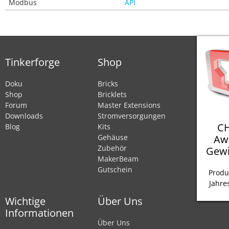
Modbus
API
Tinkerforge
Shop
Doku
Bricks
Shop
Bricklets
Forum
Master Extensions
Downloads
Stromversorgungen
CH
Blog
Kits
Aw
Gehäuse
Zubehör
Gewi
MakerBeam
Gutschein
Produ
Jahre
Wichtige
Über Uns
Informationen
Über Uns