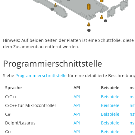
Hinweis: Auf beiden Seiten der Platten ist eine Schutzfolie, dies
dem Zusammenbau entfernt werden.
Programmierschnittstelle
Siehe
Programmierschnittstelle
für eine detaillierte Beschreibun
Sprache
API
Beispiele
Ins
C/C++
API
Beispiele
Ins
C/C++ für Mikrocontroller
API
Beispiele
Ins
C#
API
Beispiele
Ins
Delphi/Lazarus
API
Beispiele
Ins
Go
API
Beispiele
Ins