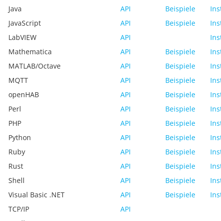
Java
API
Beispiele
Ins
JavaScript
API
Beispiele
Ins
LabVIEW
API
Ins
Mathematica
API
Beispiele
Ins
MATLAB/Octave
API
Beispiele
Ins
MQTT
API
Beispiele
Ins
openHAB
API
Beispiele
Ins
Perl
API
Beispiele
Ins
PHP
API
Beispiele
Ins
Python
API
Beispiele
Ins
Ruby
API
Beispiele
Ins
Rust
API
Beispiele
Ins
Shell
API
Beispiele
Ins
Visual Basic .NET
API
Beispiele
Ins
TCP/IP
API