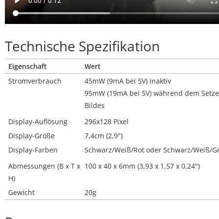
Technische Spezifikation
Eigenschaft
Wert
Stromverbrauch
45mW (9mA bei 5V) inaktiv
95mW (19mA bei 5V) während dem Setze
Bildes
Display-Auflösung
296x128 Pixel
Display-Größe
7,4cm (2,9")
Display-Farben
Schwarz/Weiß/Rot oder Schwarz/Weiß/G
Abmessungen (B x T x
100 x 40 x 6mm (3,93 x 1,57 x 0,24")
H)
Gewicht
20g