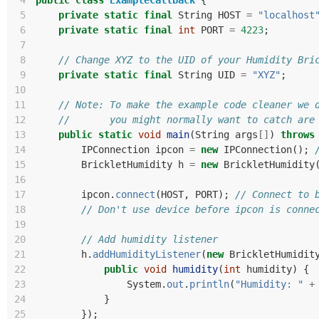
 4
public
class
ExampleCallback
{
 5
private
static
final
String
HOST
=
"localhost
 6
private
static
final
int
PORT
=
4223
;
 7
 8
// Change XYZ to the UID of your Humidity Bri
 9
private
static
final
String
UID
=
"XYZ"
;
10
11
// Note: To make the example code cleaner we 
12
//       you might normally want to catch are
13
public
static
void
main
(
String
args
[]
)
throws
14
IPConnection
ipcon
=
new
IPConnection
();
15
BrickletHumidity
h
=
new
BrickletHumidity
16
17
ipcon
.
connect
(
HOST
,
PORT
);
// Connect to 
18
// Don't use device before ipcon is conne
19
20
// Add humidity listener
21
h
.
addHumidityListener
(
new
BrickletHumidit
22
public
void
humidity
(
int
humidity
)
{
23
System
.
out
.
println
(
"Humidity: "
+
24
}
25
});