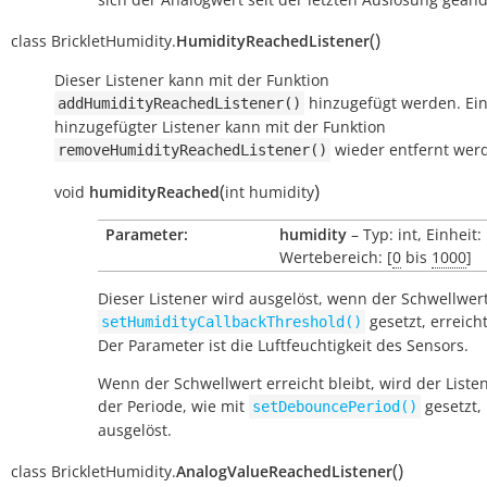
(
)
class
BrickletHumidity.
HumidityReachedListener
Dieser Listener kann mit der Funktion
hinzugefügt werden. Ei
addHumidityReachedListener()
hinzugefügter Listener kann mit der Funktion
wieder entfernt wer
removeHumidityReachedListener()
(
)
void
humidityReached
int
humidity
Parameter:
humidity
– Typ: int, Einheit:
Wertebereich: [
0
bis
1000
]
Dieser Listener wird ausgelöst, wenn der Schwellwert
gesetzt, erreicht
setHumidityCallbackThreshold()
Der Parameter ist die Luftfeuchtigkeit des Sensors.
Wenn der Schwellwert erreicht bleibt, wird der Liste
der Periode, wie mit
gesetzt,
setDebouncePeriod()
ausgelöst.
(
)
class
BrickletHumidity.
AnalogValueReachedListener