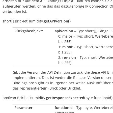
arbeiten nur auf dem API Bindings Objekt. Dadurch können sie 
aufgerufen werden, ohne das das dazugehörige IP Connection O
verbunden ist.
(
)
short[]
BrickletHumidity.
getAPIVersion
Rückgabeobjekt:
apiVersion
– Typ: short[], Länge: 3
0:
major
– Typ: short, Wertebere
bis 255]
1:
minor
– Typ: short, Wertebere
bis 255]
2:
revision
– Typ: short, Wertebe
bis 255]
Gibt die Version der API Definition zurück, die diese API Bi
implementieren. Dies ist weder die Release-Version dieser 
Bindings noch gibt es in irgendeiner Weise Auskunft über
das repräsentierte(n) Brick oder Bricklet.
(
)
boolean
BrickletHumidity.
getResponseExpected
byte
functionId
Parameter:
functionId
– Typ: byte, Werteberei
Konstanten