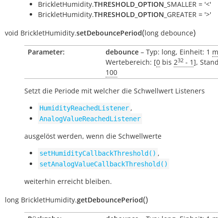
BrickletHumidity.
THRESHOLD_OPTION
_SMALLER = '<'
BrickletHumidity.
THRESHOLD_OPTION
_GREATER = '>'
(
)
void
BrickletHumidity.
setDebouncePeriod
long
debounce
Parameter:
debounce
– Typ: long, Einheit: 1
m
32
Wertebereich: [
0
bis
2
- 1
], Stan
100
Setzt die Periode mit welcher die Schwellwert Listeners
,
HumidityReachedListener
AnalogValueReachedListener
ausgelöst werden, wenn die Schwellwerte
,
setHumidityCallbackThreshold()
setAnalogValueCallbackThreshold()
weiterhin erreicht bleiben.
(
)
long
BrickletHumidity.
getDebouncePeriod