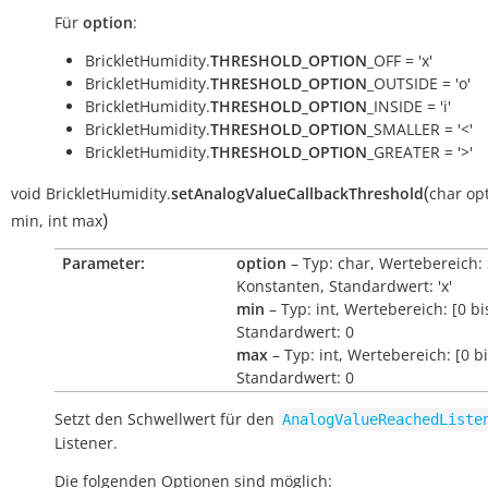
Für
option
:
BrickletHumidity.
THRESHOLD_OPTION
_OFF = 'x'
BrickletHumidity.
THRESHOLD_OPTION
_OUTSIDE = 'o'
BrickletHumidity.
THRESHOLD_OPTION
_INSIDE = 'i'
BrickletHumidity.
THRESHOLD_OPTION
_SMALLER = '<'
BrickletHumidity.
THRESHOLD_OPTION
_GREATER = '>'
(
void
BrickletHumidity.
setAnalogValueCallbackThreshold
char
op
)
min
,
int
max
Parameter:
option
– Typ: char, Wertebereich:
Konstanten, Standardwert: 'x'
min
– Typ: int, Wertebereich: [0 b
Standardwert: 0
max
– Typ: int, Wertebereich: [0 b
Standardwert: 0
Setzt den Schwellwert für den
AnalogValueReachedListe
Listener.
Die folgenden Optionen sind möglich: