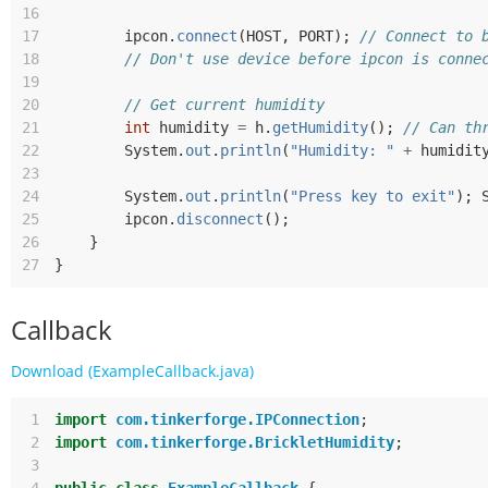
16
17
ipcon
.
connect
(
HOST
,
PORT
);
// Connect to 
18
// Don't use device before ipcon is conne
19
20
// Get current humidity
21
int
humidity
=
h
.
getHumidity
();
// Can th
22
System
.
out
.
println
(
"Humidity: "
+
humidit
23
24
System
.
out
.
println
(
"Press key to exit"
);
25
ipcon
.
disconnect
();
26
}
27
}
Callback
Download (ExampleCallback.java)
 1
import
com.tinkerforge.IPConnection
;
 2
import
com.tinkerforge.BrickletHumidity
;
 3