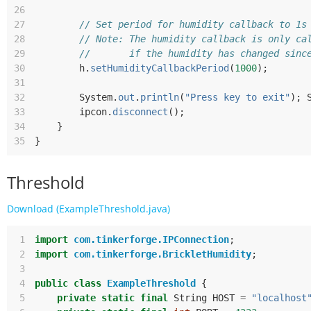
26
27
// Set period for humidity callback to 1s
28
// Note: The humidity callback is only ca
29
//       if the humidity has changed sinc
30
h
.
setHumidityCallbackPeriod
(
1000
);
31
32
System
.
out
.
println
(
"Press key to exit"
);
33
ipcon
.
disconnect
();
34
}
35
}
Threshold
Download (ExampleThreshold.java)
 1
import
com.tinkerforge.IPConnection
;
 2
import
com.tinkerforge.BrickletHumidity
;
 3
 4
public
class
ExampleThreshold
{
 5
private
static
final
String
HOST
=
"localhost