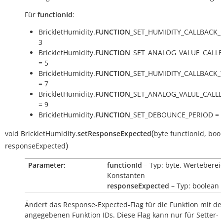
Für
functionId
:
BrickletHumidity.
FUNCTION
_SET_HUMIDITY_CALLBACK_
3
BrickletHumidity.
FUNCTION
_SET_ANALOG_VALUE_CALL
= 5
BrickletHumidity.
FUNCTION
_SET_HUMIDITY_CALLBACK
= 7
BrickletHumidity.
FUNCTION
_SET_ANALOG_VALUE_CAL
= 9
BrickletHumidity.
FUNCTION
_SET_DEBOUNCE_PERIOD = 
(
void
BrickletHumidity.
setResponseExpected
byte
functionId
,
boo
)
responseExpected
Parameter:
functionId
– Typ: byte, Werteberei
Konstanten
responseExpected
– Typ: boolean
Ändert das Response-Expected-Flag für die Funktion mit d
angegebenen Funktion IDs. Diese Flag kann nur für Setter-