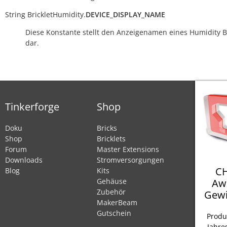
String
BrickletHumidity.
DEVICE_DISPLAY_NAME
Diese Konstante stellt den Anzeigenamen eines Humidity Br
dar.
Tinkerforge
Shop
Doku
Bricks
Shop
Bricklets
Forum
Master Extensions
Downloads
Stromversorgungen
CH
Blog
Kits
Aw
Gehäuse
Zubehör
Gewi
MakerBeam
Gutschein
Produ
Jahre