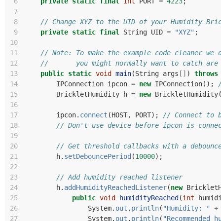
 6
private
static
final
int
PORT
=
4223
;
 7
 8
// Change XYZ to the UID of your Humidity Bri
 9
private
static
final
String
UID
=
"XYZ"
;
10
11
// Note: To make the example code cleaner we 
12
//       you might normally want to catch are
13
public
static
void
main
(
String
args
[]
)
throws
14
IPConnection
ipcon
=
new
IPConnection
();
15
BrickletHumidity
h
=
new
BrickletHumidity
16
17
ipcon
.
connect
(
HOST
,
PORT
);
// Connect to 
18
// Don't use device before ipcon is conne
19
20
// Get threshold callbacks with a debounc
21
h
.
setDebouncePeriod
(
10000
);
22
23
// Add humidity reached listener
24
h
.
addHumidityReachedListener
(
new
Bricklet
25
public
void
humidityReached
(
int
humid
26
System
.
out
.
println
(
"Humidity: "
+
27
System
.
out
.
println
(
"Recommended h