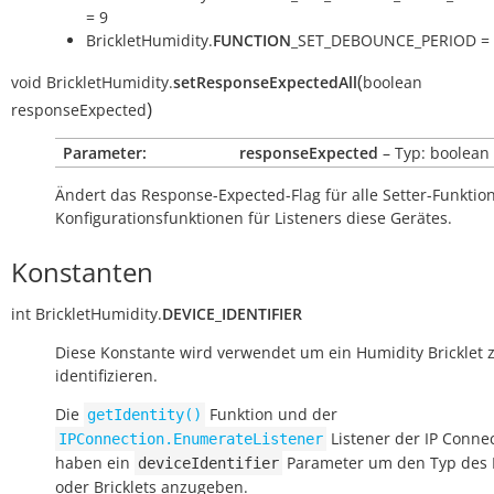
= 9
BrickletHumidity.
FUNCTION
_SET_DEBOUNCE_PERIOD = 
(
void
BrickletHumidity.
setResponseExpectedAll
boolean
)
responseExpected
Parameter:
responseExpected
– Typ: boolean
Ändert das Response-Expected-Flag für alle Setter-Funkti
Konfigurationsfunktionen für Listeners diese Gerätes.
Konstanten
int
BrickletHumidity.
DEVICE_IDENTIFIER
Diese Konstante wird verwendet um ein Humidity Bricklet 
identifizieren.
Die
Funktion und der
getIdentity()
Listener der IP Conne
IPConnection.EnumerateListener
haben ein
Parameter um den Typ des 
deviceIdentifier
oder Bricklets anzugeben.