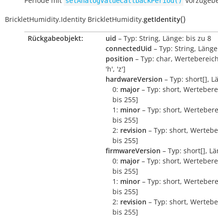
Periode mit
vorzugeb
setAnalogValueCallbackPeriod()
(
)
BrickletHumidity.Identity
BrickletHumidity.
getIdentity
Rückgabeobjekt:
uid
– Typ: String, Länge: bis zu 8
connectedUid
– Typ: String, Länge
position
– Typ: char, Wertebereich:
'h', 'z']
hardwareVersion
– Typ: short[], L
0:
major
– Typ: short, Wertebere
bis 255]
1:
minor
– Typ: short, Wertebere
bis 255]
2:
revision
– Typ: short, Wertebe
bis 255]
firmwareVersion
– Typ: short[], Lä
0:
major
– Typ: short, Wertebere
bis 255]
1:
minor
– Typ: short, Wertebere
bis 255]
2:
revision
– Typ: short, Wertebe
bis 255]