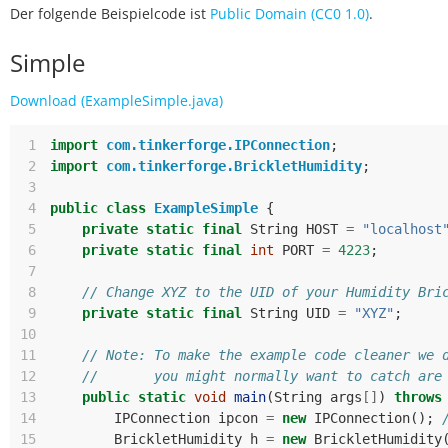
Der folgende Beispielcode ist
Public Domain (CC0 1.0)
.
Simple
Download (ExampleSimple.java)
 1
import
com.tinkerforge.IPConnection
;
 2
import
com.tinkerforge.BrickletHumidity
;
 3
 4
public
class
ExampleSimple
{
 5
private
static
final
String
HOST
=
"localhost
 6
private
static
final
int
PORT
=
4223
;
 7
 8
// Change XYZ to the UID of your Humidity Bri
 9
private
static
final
String
UID
=
"XYZ"
;
10
11
// Note: To make the example code cleaner we 
12
//       you might normally want to catch are
13
public
static
void
main
(
String
args
[]
)
throws
14
IPConnection
ipcon
=
new
IPConnection
();
15
BrickletHumidity
h
=
new
BrickletHumidity