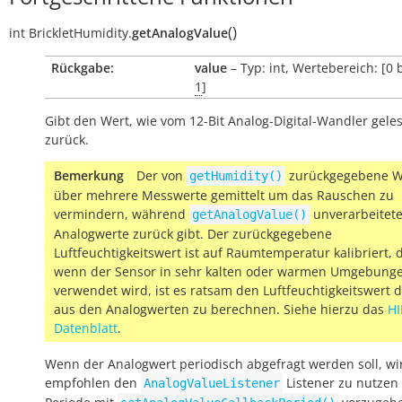
(
)
int
BrickletHumidity.
getAnalogValue
Rückgabe:
value
– Typ: int, Wertebereich: [0 
1
]
Gibt den Wert, wie vom 12-Bit Analog-Digital-Wandler gele
zurück.
Bemerkung
Der von
zurückgegebene We
getHumidity()
über mehrere Messwerte gemittelt um das Rauschen zu
vermindern, während
unverarbeitet
getAnalogValue()
Analogwerte zurück gibt. Der zurückgegebene
Luftfeuchtigkeitswert ist auf Raumtemperatur kalibriert, d
wenn der Sensor in sehr kalten oder warmen Umgebung
verwendet wird, ist es ratsam den Luftfeuchtigkeitswert d
aus den Analogwerten zu berechnen. Siehe hierzu das
HI
Datenblatt
.
Wenn der Analogwert periodisch abgefragt werden soll, wi
empfohlen den
Listener zu nutzen
AnalogValueListener