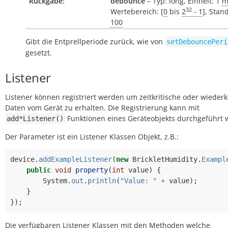
Rückgabe:
debounce
– Typ: long, Einheit: 1
m
32
Wertebereich: [
0
bis
2
- 1
], Stan
100
Gibt die Entprellperiode zurück, wie von
setDebouncePeri
gesetzt.
Listener
Listener können registriert werden um zeitkritische oder wiede
Daten vom Gerät zu erhalten. Die Registrierung kann mit
Funktionen eines Geräteobjekts durchgeführt 
add*Listener()
Der Parameter ist ein Listener Klassen Objekt, z.B.:
device
.
addExampleListener
(
new
BrickletHumidity
.
Exampl
public
void
property
(
int
value
)
{
System
.
out
.
println
(
"Value: "
+
value
);
}
});
Die verfügbaren Listener Klassen mit den Methoden welche