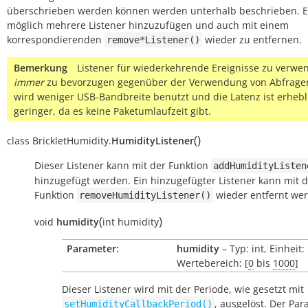
überschrieben werden können werden unterhalb beschrieben. Es
möglich mehrere Listener hinzuzufügen und auch mit einem
korrespondierenden
wieder zu entfernen.
remove*Listener()
Bemerkung
Listener für wiederkehrende Ereignisse zu verwen
immer
zu bevorzugen gegenüber der Verwendung von Abfragen
wird weniger USB-Bandbreite benutzt und die Latenz ist erhebl
geringer, da es keine Paketumlaufzeit gibt.
(
)
class
BrickletHumidity.
HumidityListener
Dieser Listener kann mit der Funktion
addHumidityListen
hinzugefügt werden. Ein hinzugefügter Listener kann mit 
Funktion
wieder entfernt we
removeHumidityListener()
(
)
void
humidity
int
humidity
Parameter:
humidity
– Typ: int, Einheit:
Wertebereich: [
0
bis
1000
]
Dieser Listener wird mit der Periode, wie gesetzt mit
, ausgelöst. Der Par
setHumidityCallbackPeriod()