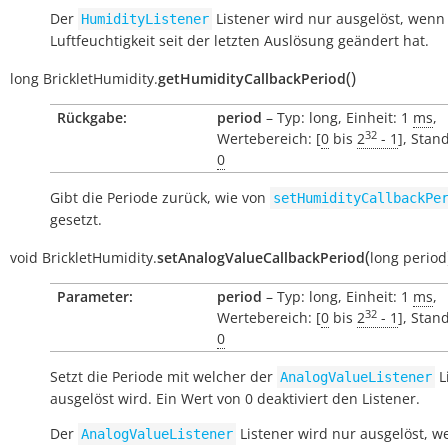
Der
Listener wird nur ausgelöst, wenn 
HumidityListener
Luftfeuchtigkeit seit der letzten Auslösung geändert hat.
(
)
long
BrickletHumidity.
getHumidityCallbackPeriod
Rückgabe:
period
– Typ: long, Einheit: 1
ms
,
32
Wertebereich: [
0
bis
2
- 1
], Stan
0
Gibt die Periode zurück, wie von
setHumidityCallbackPe
gesetzt.
(
void
BrickletHumidity.
setAnalogValueCallbackPeriod
long
period
Parameter:
period
– Typ: long, Einheit: 1
ms
,
32
Wertebereich: [
0
bis
2
- 1
], Stan
0
Setzt die Periode mit welcher der
L
AnalogValueListener
ausgelöst wird. Ein Wert von 0 deaktiviert den Listener.
Der
Listener wird nur ausgelöst, w
AnalogValueListener