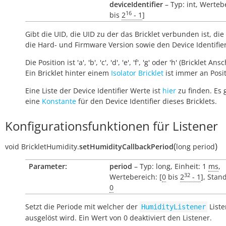
deviceIdentifier
– Typ: int, Werteb
16
bis
2
- 1
]
Gibt die UID, die UID zu der das Bricklet verbunden ist, die 
die Hard- und Firmware Version sowie den Device Identifie
Die Position ist 'a', 'b', 'c', 'd', 'e', 'f', 'g' oder 'h' (Bricklet Ans
Ein Bricklet hinter einem
Isolator Bricklet
ist immer an Positi
Eine Liste der Device Identifier Werte ist
hier
zu finden. Es 
eine
Konstante
für den Device Identifier dieses Bricklets.
Konfigurationsfunktionen für Listener
(
)
void
BrickletHumidity.
setHumidityCallbackPeriod
long
period
Parameter:
period
– Typ: long, Einheit: 1
ms
,
32
Wertebereich: [
0
bis
2
- 1
], Stan
0
Setzt die Periode mit welcher der
Liste
HumidityListener
ausgelöst wird. Ein Wert von 0 deaktiviert den Listener.