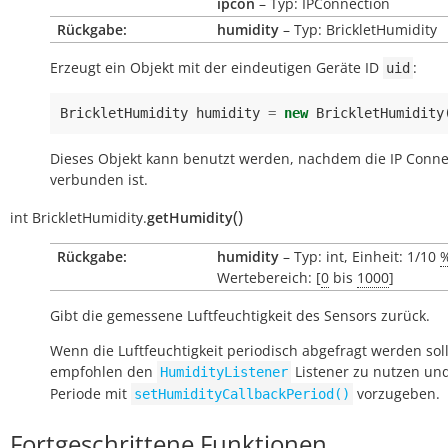
ipcon
– Typ: IPConnection
Rückgabe:
humidity
– Typ: BrickletHumidity
Erzeugt ein Objekt mit der eindeutigen Geräte ID
:
uid
BrickletHumidity
humidity
=
new
BrickletHumidity
Dieses Objekt kann benutzt werden, nachdem die IP Conne
verbunden ist.
(
)
int
BrickletHumidity.
getHumidity
Rückgabe:
humidity
– Typ: int, Einheit: 1/10
Wertebereich: [
0
bis
1000
]
Gibt die gemessene Luftfeuchtigkeit des Sensors zurück.
Wenn die Luftfeuchtigkeit periodisch abgefragt werden soll
empfohlen den
Listener zu nutzen und
HumidityListener
Periode mit
vorzugeben.
setHumidityCallbackPeriod()
Fortgeschrittene Funktionen