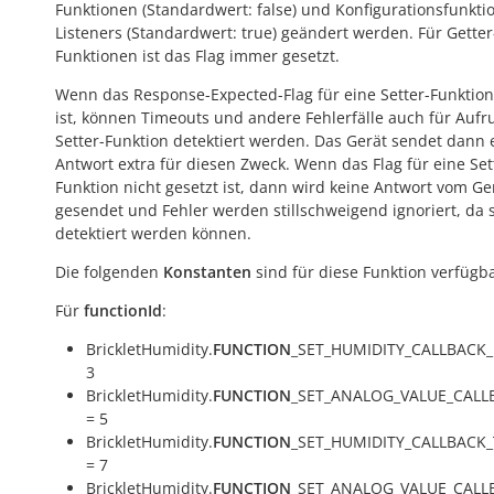
Funktionen (Standardwert:
false
) und Konfigurationsfunkti
Listeners (Standardwert:
true
) geändert werden. Für Getter
Funktionen ist das Flag immer gesetzt.
Wenn das Response-Expected-Flag für eine Setter-Funktion
ist, können Timeouts und andere Fehlerfälle auch für Aufr
Setter-Funktion detektiert werden. Das Gerät sendet dann 
Antwort extra für diesen Zweck. Wenn das Flag für eine Set
Funktion nicht gesetzt ist, dann wird keine Antwort vom Ge
gesendet und Fehler werden stillschweigend ignoriert, da s
detektiert werden können.
Die folgenden
Konstanten
sind für diese Funktion verfügba
Für
functionId
:
BrickletHumidity.
FUNCTION
_SET_HUMIDITY_CALLBACK_
3
BrickletHumidity.
FUNCTION
_SET_ANALOG_VALUE_CALL
= 5
BrickletHumidity.
FUNCTION
_SET_HUMIDITY_CALLBACK
= 7
BrickletHumidity.
FUNCTION
_SET_ANALOG_VALUE_CAL