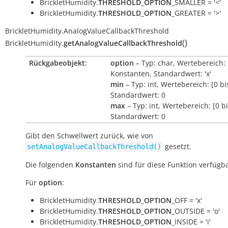
BrickletHumidity.
THRESHOLD_OPTION
_SMALLER = '<'
BrickletHumidity.
THRESHOLD_OPTION
_GREATER = '>'
BrickletHumidity.AnalogValueCallbackThreshold
(
)
BrickletHumidity.
getAnalogValueCallbackThreshold
Rückgabeobjekt:
option
– Typ: char, Wertebereich:
Konstanten, Standardwert: 'x'
min
– Typ: int, Wertebereich: [0 b
Standardwert: 0
max
– Typ: int, Wertebereich: [0 b
Standardwert: 0
Gibt den Schwellwert zurück, wie von
gesetzt.
setAnalogValueCallbackThreshold()
Die folgenden
Konstanten
sind für diese Funktion verfügba
Für
option
:
BrickletHumidity.
THRESHOLD_OPTION
_OFF = 'x'
BrickletHumidity.
THRESHOLD_OPTION
_OUTSIDE = 'o'
BrickletHumidity.
THRESHOLD_OPTION
_INSIDE = 'i'