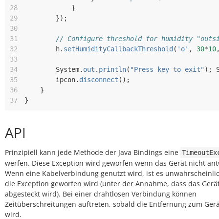
28
}
29
});
30
31
// Configure threshold for humidity "outs
32
h
.
setHumidityCallbackThreshold
(
'o'
,
30
*
10
33
34
System
.
out
.
println
(
"Press key to exit"
);
35
ipcon
.
disconnect
();
36
}
37
}
API
Prinzipiell kann jede Methode der Java Bindings eine
TimeoutEx
werfen. Diese Exception wird geworfen wenn das Gerät nicht ant
Wenn eine Kabelverbindung genutzt wird, ist es unwahrscheinlic
die Exception geworfen wird (unter der Annahme, dass das Gerät
abgesteckt wird). Bei einer drahtlosen Verbindung können
Zeitüberschreitungen auftreten, sobald die Entfernung zum Gerä
wird.