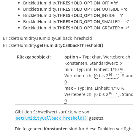
BrickletHumidity.
THRESHOLD_OPTION
_OFF = 'x'
BrickletHumidity.
THRESHOLD_OPTION
_OUTSIDE = 'o'
BrickletHumidity.
THRESHOLD_OPTION
_INSIDE = 'i'
BrickletHumidity.
THRESHOLD_OPTION
_SMALLER = '<'
BrickletHumidity.
THRESHOLD_OPTION
_GREATER = '>'
BrickletHumidity.HumidityCallbackThreshold
(
)
BrickletHumidity.
getHumidityCallbackThreshold
Rückgabeobjekt:
option
– Typ: char, Wertebereich:
Konstanten, Standardwert: 'x'
min
– Typ: int, Einheit: 1/10
%
,
16
Wertebereich: [
0
bis
2
- 1
], Stan
0
max
– Typ: int, Einheit: 1/10
%
,
16
Wertebereich: [
0
bis
2
- 1
], Stan
0
Gibt den Schwellwert zurück, wie von
gesetzt.
setHumidityCallbackThreshold()
Die folgenden
Konstanten
sind für diese Funktion verfügba