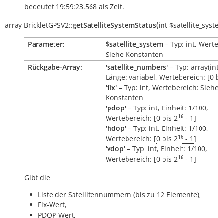
bedeutet 19:59:23.568 als Zeit.
(
array
BrickletGPSV2::
getSatelliteSystemStatus
int
$satellite_sys
Parameter:
$satellite_system
– Typ: int, Wert
Siehe Konstanten
Rückgabe-Array:
'satellite_numbers'
– Typ: array(int,
Länge: variabel, Wertebereich: [0 
'fix'
– Typ: int, Wertebereich: Sieh
Konstanten
'pdop'
– Typ: int, Einheit: 1/100,
16
Wertebereich: [
0
bis
2
- 1
]
'hdop'
– Typ: int, Einheit: 1/100,
16
Wertebereich: [
0
bis
2
- 1
]
'vdop'
– Typ: int, Einheit: 1/100,
16
Wertebereich: [
0
bis
2
- 1
]
Gibt die
Liste der Satellitennummern (bis zu 12 Elemente),
Fix-Wert,
PDOP-Wert,