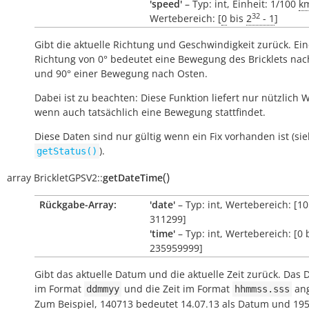
'speed'
– Typ: int, Einheit: 1/100
k
32
Wertebereich: [
0
bis
2
- 1
]
Gibt die aktuelle Richtung und Geschwindigkeit zurück. Ei
Richtung von 0° bedeutet eine Bewegung des Bricklets na
und 90° einer Bewegung nach Osten.
Dabei ist zu beachten: Diese Funktion liefert nur nützlich 
wenn auch tatsächlich eine Bewegung stattfindet.
Diese Daten sind nur gültig wenn ein Fix vorhanden ist (si
).
getStatus()
(
)
array
BrickletGPSV2::
getDateTime
Rückgabe-Array:
'date'
– Typ: int, Wertebereich: [1
311299]
'time'
– Typ: int, Wertebereich: [0 
235959999]
Gibt das aktuelle Datum und die aktuelle Zeit zurück. Das 
im Format
und die Zeit im Format
ang
ddmmyy
hhmmss.sss
Zum Beispiel, 140713 bedeutet 14.07.13 als Datum und 19