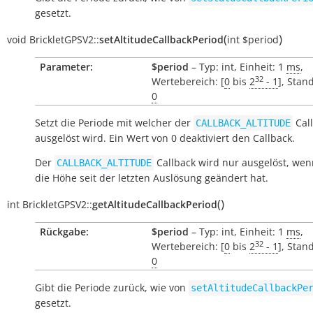
gesetzt.
(
)
void
BrickletGPSV2::
setAltitudeCallbackPeriod
int
$period
Parameter:
$period
– Typ: int, Einheit: 1
ms
,
32
Wertebereich: [
0
bis
2
- 1
], Stan
0
Setzt die Periode mit welcher der
Cal
CALLBACK_ALTITUDE
ausgelöst wird. Ein Wert von 0 deaktiviert den Callback.
Der
Callback wird nur ausgelöst, wen
CALLBACK_ALTITUDE
die Höhe seit der letzten Auslösung geändert hat.
(
)
int
BrickletGPSV2::
getAltitudeCallbackPeriod
Rückgabe:
$period
– Typ: int, Einheit: 1
ms
,
32
Wertebereich: [
0
bis
2
- 1
], Stan
0
Gibt die Periode zurück, wie von
setAltitudeCallbackPe
gesetzt.