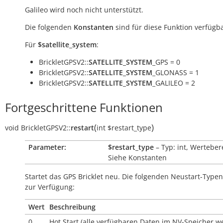
Galileo wird noch nicht unterstützt.
Die folgenden
Konstanten
sind für diese Funktion verfügba
Für
$satellite_system
:
BrickletGPSV2::
SATELLITE_SYSTEM
_GPS = 0
BrickletGPSV2::
SATELLITE_SYSTEM
_GLONASS = 1
BrickletGPSV2::
SATELLITE_SYSTEM
_GALILEO = 2
Fortgeschrittene Funktionen
(
)
void
BrickletGPSV2::
restart
int
$restart_type
Parameter:
$restart_type
– Typ: int, Werteber
Siehe Konstanten
Startet das GPS Bricklet neu. Die folgenden Neustart-Type
zur Verfügung:
Wert
Beschreibung
0
Hot Start (alle verfügbaren Daten im NV-Speicher 