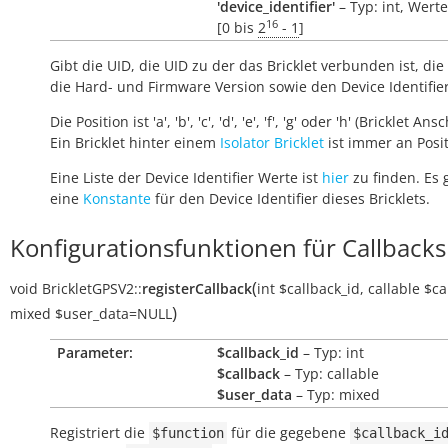
'device_identifier'
– Typ: int, Wert
16
[0 bis
2
- 1
]
Gibt die UID, die UID zu der das Bricklet verbunden ist, die 
die Hard- und Firmware Version sowie den Device Identifie
Die Position ist 'a', 'b', 'c', 'd', 'e', 'f', 'g' oder 'h' (Bricklet Ans
Ein Bricklet hinter einem
Isolator Bricklet
ist immer an Positi
Eine Liste der Device Identifier Werte ist
hier
zu finden. Es 
eine
Konstante
für den Device Identifier dieses Bricklets.
Konfigurationsfunktionen für Callbacks
(
void
BrickletGPSV2::
registerCallback
int
$callback_id
,
callable
$ca
)
mixed
$user_data
=NULL
Parameter:
$callback_id
– Typ: int
$callback
– Typ: callable
$user_data
– Typ: mixed
Registriert die
für die gegebene
$function
$callback_i