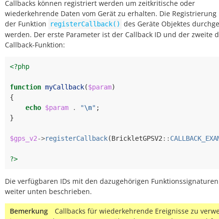
Callbacks können registriert werden um zeitkritische oder
wiederkehrende Daten vom Gerät zu erhalten. Die Registrierung
der Funktion
des Geräte Objektes durchge
registerCallback()
werden. Der erste Parameter ist der Callback ID und der zweite d
Callback-Funktion:
<?php
function
myCallback
(
$param
)
{
echo
$param
.
"
\n
"
;
}
$gps_v2
->
registerCallback
(
BrickletGPSV2
::
CALLBACK_EXA
?>
Die verfügbaren IDs mit den dazugehörigen Funktionssignature
weiter unten beschrieben.
Bemerkung
Callbacks für wiederkehrende Ereignisse zu ver