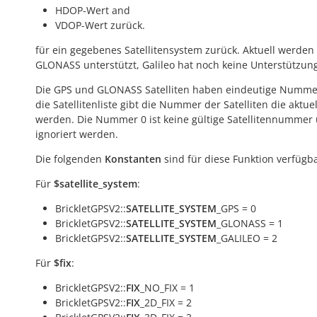
HDOP-Wert and
VDOP-Wert zurück.
für ein gegebenes Satellitensystem zurück. Aktuell werde
GLONASS unterstützt, Galileo hat noch keine Unterstützun
Die GPS und GLONASS Satelliten haben eindeutige Numm
die Satellitenliste gibt die Nummer der Satelliten die aktue
werden. Die Nummer 0 ist keine gültige Satellitennummer
ignoriert werden.
Die folgenden
Konstanten
sind für diese Funktion verfügba
Für
$satellite_system
:
BrickletGPSV2::
SATELLITE_SYSTEM
_GPS = 0
BrickletGPSV2::
SATELLITE_SYSTEM
_GLONASS = 1
BrickletGPSV2::
SATELLITE_SYSTEM
_GALILEO = 2
Für
$fix
:
BrickletGPSV2::
FIX
_NO_FIX = 1
BrickletGPSV2::
FIX
_2D_FIX = 2