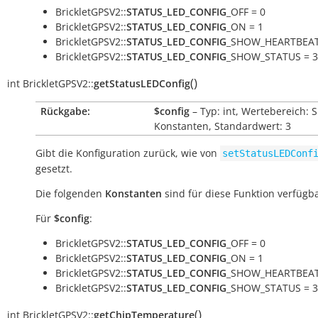
BrickletGPSV2::
STATUS_LED_CONFIG
_OFF = 0
BrickletGPSV2::
STATUS_LED_CONFIG
_ON = 1
BrickletGPSV2::
STATUS_LED_CONFIG
_SHOW_HEARTBEAT
BrickletGPSV2::
STATUS_LED_CONFIG
_SHOW_STATUS = 3
(
)
int
BrickletGPSV2::
getStatusLEDConfig
Rückgabe:
$config
– Typ: int, Wertebereich: 
Konstanten, Standardwert: 3
Gibt die Konfiguration zurück, wie von
setStatusLEDConf
gesetzt.
Die folgenden
Konstanten
sind für diese Funktion verfügba
Für
$config
:
BrickletGPSV2::
STATUS_LED_CONFIG
_OFF = 0
BrickletGPSV2::
STATUS_LED_CONFIG
_ON = 1
BrickletGPSV2::
STATUS_LED_CONFIG
_SHOW_HEARTBEAT
BrickletGPSV2::
STATUS_LED_CONFIG
_SHOW_STATUS = 3
(
)
int
BrickletGPSV2::
getChipTemperature