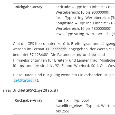
Rückgabe-Array:
'latitude'
– Typ: int, Einheit: 1/10
Wertebereich: [
0
bis
90000000
]
'ns'
– Typ: string, Wertebereich: ['N'
'longitude'
– Typ: int, Einheit: 1/
Wertebereich: [
0
bis
180000000
]
'ew'
– Typ: string, Wertebereich: ['E
Gibt die GPS Koordinaten zurück. Breitengrad und Längen
werden im Format
angegeben, der Wert 5712
DD.dddddd°
bedeutet 57,123468°. Die Parameter
und
sind
ns
ew
Himmelsrichtungen für Breiten- und Längengrad. Möglich
für
und
sind 'N', 'S', 'E' und 'W' (Nord, Süd, Ost, Wes
ns
ew
Diese Daten sind nur gültig wenn ein Fix vorhanden ist (si
).
getStatus()
(
)
array
BrickletGPSV2::
getStatus
Rückgabe-Array:
'has_fix'
– Typ: bool
'satellites_view'
– Typ: int, Wertebe
bis 255]