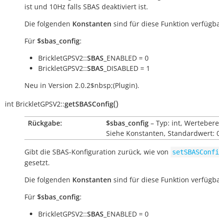
ist und 10Hz falls SBAS deaktiviert ist.
Die folgenden
Konstanten
sind für diese Funktion verfügba
Für
$sbas_config
:
BrickletGPSV2::
SBAS
_ENABLED = 0
BrickletGPSV2::
SBAS
_DISABLED = 1
Neu in Version 2.0.2$nbsp;(Plugin).
(
)
int
BrickletGPSV2::
getSBASConfig
Rückgabe:
$sbas_config
– Typ: int, Wertebere
Siehe Konstanten, Standardwert: 
Gibt die SBAS-Konfiguration zurück, wie von
setSBASConfi
gesetzt.
Die folgenden
Konstanten
sind für diese Funktion verfügba
Für
$sbas_config
:
BrickletGPSV2::
SBAS
_ENABLED = 0