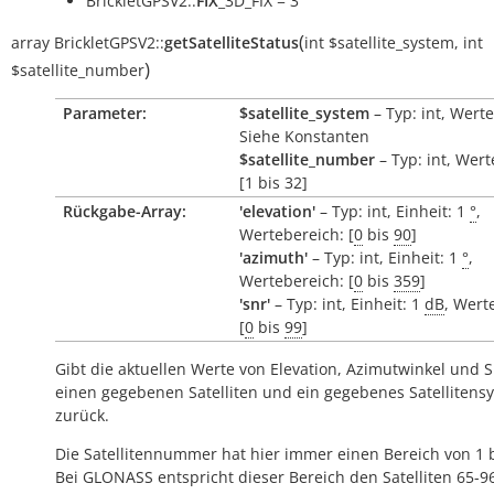
BrickletGPSV2::
FIX
_3D_FIX = 3
(
array
BrickletGPSV2::
getSatelliteStatus
int
$satellite_system
,
int
)
$satellite_number
Parameter:
$satellite_system
– Typ: int, Wert
Siehe Konstanten
$satellite_number
– Typ: int, Wert
[1 bis 32]
Rückgabe-Array:
'elevation'
– Typ: int, Einheit: 1
°
,
Wertebereich: [
0
bis
90
]
'azimuth'
– Typ: int, Einheit: 1
°
,
Wertebereich: [
0
bis
359
]
'snr'
– Typ: int, Einheit: 1
dB
, Wert
[
0
bis
99
]
Gibt die aktuellen Werte von Elevation, Azimutwinkel und 
einen gegebenen Satelliten und ein gegebenes Satellitens
zurück.
Die Satellitennummer hat hier immer einen Bereich von 1 b
Bei GLONASS entspricht dieser Bereich den Satelliten 65-9