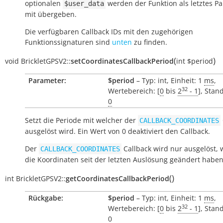
optionalen
werden der Funktion als letztes P
$user_data
mit übergeben.
Die verfügbaren Callback IDs mit den zugehörigen
Funktionssignaturen sind
unten
zu finden.
(
)
void
BrickletGPSV2::
setCoordinatesCallbackPeriod
int
$period
Parameter:
$period
– Typ: int, Einheit: 1
ms
,
32
Wertebereich: [
0
bis
2
- 1
], Stan
0
Setzt die Periode mit welcher der
CALLBACK_COORDINATES
ausgelöst wird. Ein Wert von 0 deaktiviert den Callback.
Der
Callback wird nur ausgelöst, 
CALLBACK_COORDINATES
die Koordinaten seit der letzten Auslösung geändert haben
(
)
int
BrickletGPSV2::
getCoordinatesCallbackPeriod
Rückgabe:
$period
– Typ: int, Einheit: 1
ms
,
32
Wertebereich: [
0
bis
2
- 1
], Stan
0