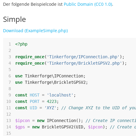
Der folgende Beispielcode ist
Public Domain (CC0 1.0)
.
Simple
Download (ExampleSimple.php)
 1
<?php
 2
 3
require_once
(
'Tinkerforge/IPConnection.php'
);
 4
require_once
(
'Tinkerforge/BrickletGPSV2.php'
);
 5
 6
use
Tinkerforge\IPConnection
;
 7
use
Tinkerforge\BrickletGPSV2
;
 8
 9
const
HOST
=
'localhost'
;
10
const
PORT
=
4223
;
11
const
UID
=
'XYZ'
;
// Change XYZ to the UID of yo
12
13
$ipcon
=
new
IPConnection
();
// Create IP connect
14
$gps
=
new
BrickletGPSV2
(
UID
,
$ipcon
);
// Create 
15