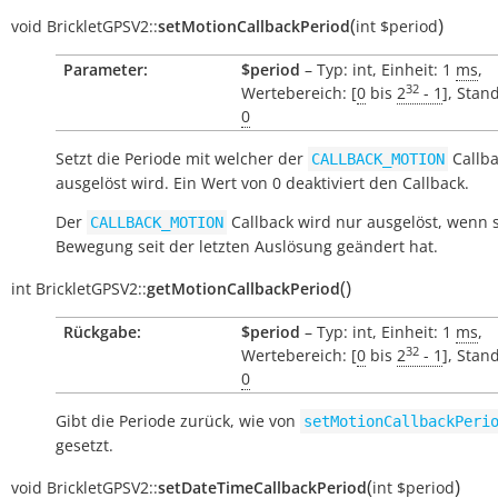
(
)
void
BrickletGPSV2::
setMotionCallbackPeriod
int
$period
Parameter:
$period
– Typ: int, Einheit: 1
ms
,
32
Wertebereich: [
0
bis
2
- 1
], Stan
0
Setzt die Periode mit welcher der
Callba
CALLBACK_MOTION
ausgelöst wird. Ein Wert von 0 deaktiviert den Callback.
Der
Callback wird nur ausgelöst, wenn s
CALLBACK_MOTION
Bewegung seit der letzten Auslösung geändert hat.
(
)
int
BrickletGPSV2::
getMotionCallbackPeriod
Rückgabe:
$period
– Typ: int, Einheit: 1
ms
,
32
Wertebereich: [
0
bis
2
- 1
], Stan
0
Gibt die Periode zurück, wie von
setMotionCallbackPeri
gesetzt.
(
)
void
BrickletGPSV2::
setDateTimeCallbackPeriod
int
$period