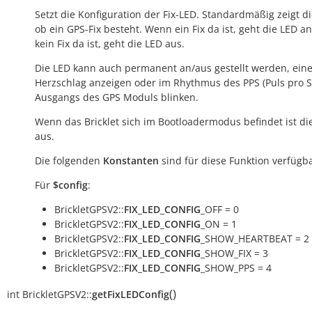
Setzt die Konfiguration der Fix-LED. Standardmäßig zeigt d
ob ein GPS-Fix besteht. Wenn ein Fix da ist, geht die LED a
kein Fix da ist, geht die LED aus.
Die LED kann auch permanent an/aus gestellt werden, ein
Herzschlag anzeigen oder im Rhythmus des PPS (Puls pro 
Ausgangs des GPS Moduls blinken.
Wenn das Bricklet sich im Bootloadermodus befindet ist di
aus.
Die folgenden
Konstanten
sind für diese Funktion verfügba
Für
$config
:
BrickletGPSV2::
FIX_LED_CONFIG
_OFF = 0
BrickletGPSV2::
FIX_LED_CONFIG
_ON = 1
BrickletGPSV2::
FIX_LED_CONFIG
_SHOW_HEARTBEAT = 2
BrickletGPSV2::
FIX_LED_CONFIG
_SHOW_FIX = 3
BrickletGPSV2::
FIX_LED_CONFIG
_SHOW_PPS = 4
(
)
int
BrickletGPSV2::
getFixLEDConfig