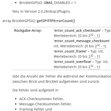
BrickletGPSV2::
SBAS
_DISABLED = 1
Neu in Version 2.0.2$nbsp;(Plugin).
(
)
array
BrickletGPSV2::
getSPITFPErrorCount
Rückgabe-Array:
'error_count_ack_checksum'
– Typ:
32
Wertebereich: [0 bis
2
- 1
]
'error_count_message_checksum'
32
int, Wertebereich: [0 bis
2
- 1
]
'error_count_frame'
– Typ: int,
32
Wertebereich: [0 bis
2
- 1
]
'error_count_overflow'
– Typ: int,
32
Wertebereich: [0 bis
2
- 1
]
Gibt die Anzahl der Fehler die während der Kommunikatio
zwischen Brick und Bricklet aufgetreten sind zurück.
Die Fehler sind aufgeteilt in
ACK-Checksummen Fehler,
Message-Checksummen Fehler,
Framing Fehler und