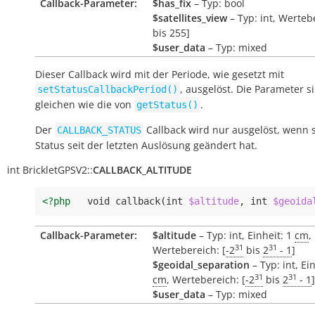
Callback-Parameter:
$has_fix
– Typ: bool
$satellites_view
– Typ: int, Werteb
bis 255]
$user_data
– Typ: mixed
Dieser Callback wird mit der Periode, wie gesetzt mit
, ausgelöst. Die Parameter s
setStatusCallbackPeriod()
gleichen wie die von
.
getStatus()
Der
Callback wird nur ausgelöst, wenn 
CALLBACK_STATUS
Status seit der letzten Auslösung geändert hat.
int
BrickletGPSV2::
CALLBACK_ALTITUDE
<?php
void
callback
(
int
$altitude
,
int
$geoida
Callback-Parameter:
$altitude
– Typ: int, Einheit: 1
cm
,
31
31
Wertebereich: [
-2
bis
2
- 1
]
$geoidal_separation
– Typ: int, Ein
31
31
cm
, Wertebereich: [
-2
bis
2
- 1
]
$user_data
– Typ: mixed