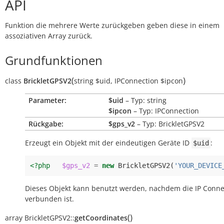
API
Funktion die mehrere Werte zurückgeben geben diese in einem
assoziativen Array zurück.
Grundfunktionen
(
)
class
BrickletGPSV2
string
$uid
,
IPConnection
$ipcon
Parameter:
$uid
– Typ: string
$ipcon
– Typ: IPConnection
Rückgabe:
$gps_v2
– Typ: BrickletGPSV2
Erzeugt ein Objekt mit der eindeutigen Geräte ID
:
$uid
<?php
$gps_v2
=
new
BrickletGPSV2
(
'YOUR_DEVICE
Dieses Objekt kann benutzt werden, nachdem die IP Conne
verbunden ist.
(
)
array
BrickletGPSV2::
getCoordinates