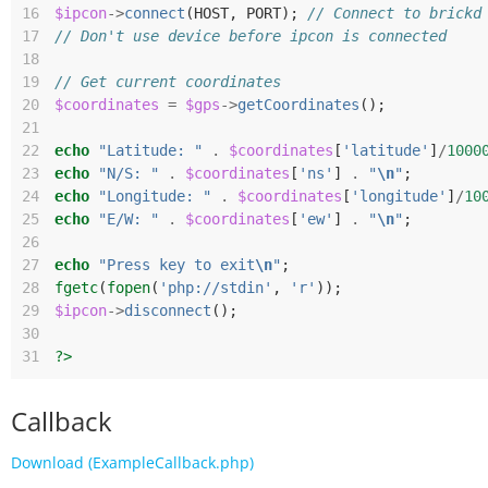
16
$ipcon
->
connect
(
HOST
,
PORT
);
// Connect to brickd
17
// Don't use device before ipcon is connected
18
19
// Get current coordinates
20
$coordinates
=
$gps
->
getCoordinates
();
21
22
echo
"Latitude: "
.
$coordinates
[
'latitude'
]
/
1000
23
echo
"N/S: "
.
$coordinates
[
'ns'
]
.
"
\n
"
;
24
echo
"Longitude: "
.
$coordinates
[
'longitude'
]
/
10
25
echo
"E/W: "
.
$coordinates
[
'ew'
]
.
"
\n
"
;
26
27
echo
"Press key to exit
\n
"
;
28
fgetc
(
fopen
(
'php://stdin'
,
'r'
));
29
$ipcon
->
disconnect
();
30
31
?>
Callback
Download (ExampleCallback.php)