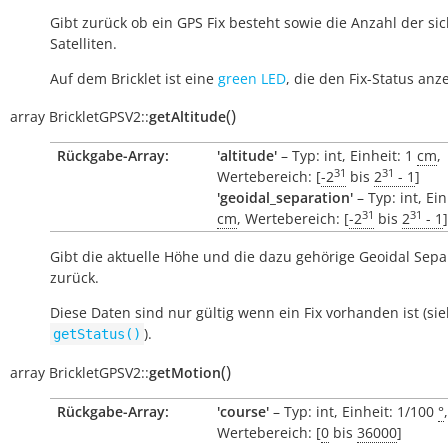
Gibt zurück ob ein GPS Fix besteht sowie die Anzahl der si
Satelliten.
Auf dem Bricklet ist eine
green LED
, die den Fix-Status anze
(
)
array
BrickletGPSV2::
getAltitude
Rückgabe-Array:
'altitude'
– Typ: int, Einheit: 1
cm
,
31
31
Wertebereich: [
-2
bis
2
- 1
]
'geoidal_separation'
– Typ: int, Ein
31
31
cm
, Wertebereich: [
-2
bis
2
- 1
]
Gibt die aktuelle Höhe und die dazu gehörige Geoidal Sepa
zurück.
Diese Daten sind nur gültig wenn ein Fix vorhanden ist (si
).
getStatus()
(
)
array
BrickletGPSV2::
getMotion
Rückgabe-Array:
'course'
– Typ: int, Einheit: 1/100
°
,
Wertebereich: [
0
bis
36000
]