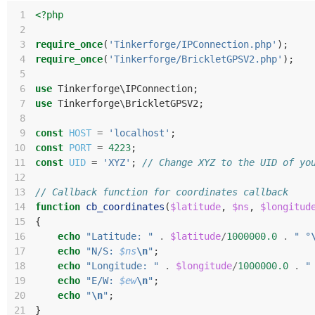
 1
<?php
 2
 3
require_once
(
'Tinkerforge/IPConnection.php'
);
 4
require_once
(
'Tinkerforge/BrickletGPSV2.php'
);
 5
 6
use
Tinkerforge\IPConnection
;
 7
use
Tinkerforge\BrickletGPSV2
;
 8
 9
const
HOST
=
'localhost'
;
10
const
PORT
=
4223
;
11
const
UID
=
'XYZ'
;
// Change XYZ to the UID of yo
12
13
// Callback function for coordinates callback
14
function
cb_coordinates
(
$latitude
,
$ns
,
$longitud
15
{
16
echo
"Latitude: "
.
$latitude
/
1000000.0
.
" °
17
echo
"N/S: 
$ns
\n
"
;
18
echo
"Longitude: "
.
$longitude
/
1000000.0
.
"
19
echo
"E/W: 
$ew
\n
"
;
20
echo
"
\n
"
;
21
}