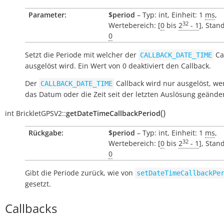
Parameter:
$period
– Typ: int, Einheit: 1
ms
,
32
Wertebereich: [
0
bis
2
- 1
], Stan
0
Setzt die Periode mit welcher der
Ca
CALLBACK_DATE_TIME
ausgelöst wird. Ein Wert von 0 deaktiviert den Callback.
Der
Callback wird nur ausgelöst, we
CALLBACK_DATE_TIME
das Datum oder die Zeit seit der letzten Auslösung geände
(
)
int
BrickletGPSV2::
getDateTimeCallbackPeriod
Rückgabe:
$period
– Typ: int, Einheit: 1
ms
,
32
Wertebereich: [
0
bis
2
- 1
], Stan
0
Gibt die Periode zurück, wie von
setDateTimeCallbackPe
gesetzt.
Callbacks