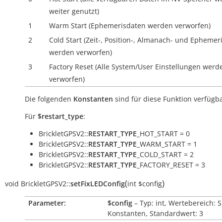
weiter genutzt)
1
Warm Start (Ephemerisdaten werden verworfen)
2
Cold Start (Zeit-, Position-, Almanach- und Ephemer
werden verworfen)
3
Factory Reset (Alle System/User Einstellungen werd
verworfen)
Die folgenden
Konstanten
sind für diese Funktion verfügba
Für
$restart_type
:
BrickletGPSV2::
RESTART_TYPE
_HOT_START = 0
BrickletGPSV2::
RESTART_TYPE
_WARM_START = 1
BrickletGPSV2::
RESTART_TYPE
_COLD_START = 2
BrickletGPSV2::
RESTART_TYPE
_FACTORY_RESET = 3
(
)
void
BrickletGPSV2::
setFixLEDConfig
int
$config
Parameter:
$config
– Typ: int, Wertebereich: 
Konstanten, Standardwert: 3