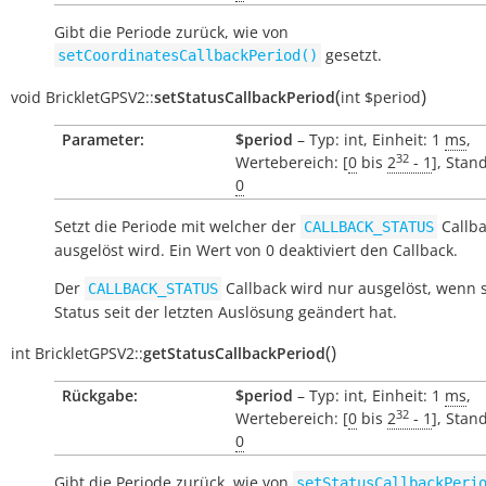
Gibt die Periode zurück, wie von
gesetzt.
setCoordinatesCallbackPeriod()
(
)
void
BrickletGPSV2::
setStatusCallbackPeriod
int
$period
Parameter:
$period
– Typ: int, Einheit: 1
ms
,
32
Wertebereich: [
0
bis
2
- 1
], Stan
0
Setzt die Periode mit welcher der
Callba
CALLBACK_STATUS
ausgelöst wird. Ein Wert von 0 deaktiviert den Callback.
Der
Callback wird nur ausgelöst, wenn 
CALLBACK_STATUS
Status seit der letzten Auslösung geändert hat.
(
)
int
BrickletGPSV2::
getStatusCallbackPeriod
Rückgabe:
$period
– Typ: int, Einheit: 1
ms
,
32
Wertebereich: [
0
bis
2
- 1
], Stan
0
Gibt die Periode zurück, wie von
setStatusCallbackPeri