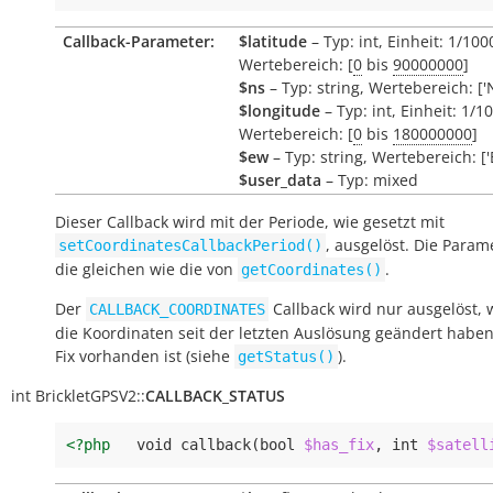
Callback-Parameter:
$latitude
– Typ: int, Einheit: 1/10
Wertebereich: [
0
bis
90000000
]
$ns
– Typ: string, Wertebereich: ['N'
$longitude
– Typ: int, Einheit: 1/
Wertebereich: [
0
bis
180000000
]
$ew
– Typ: string, Wertebereich: ['E
$user_data
– Typ: mixed
Dieser Callback wird mit der Periode, wie gesetzt mit
, ausgelöst. Die Param
setCoordinatesCallbackPeriod()
die gleichen wie die von
.
getCoordinates()
Der
Callback wird nur ausgelöst, 
CALLBACK_COORDINATES
die Koordinaten seit der letzten Auslösung geändert habe
Fix vorhanden ist (siehe
).
getStatus()
int
BrickletGPSV2::
CALLBACK_STATUS
<?php
void
callback
(
bool
$has_fix
,
int
$satell