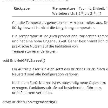
Rückgabe:
$temperature
– Typ: int, Einheit: 
15
15
Wertebereich: [
-2
bis
2
- 1
]
Gibt die Temperatur, gemessen im Mikrocontroller, aus. D
Rückgabewert ist nicht die Umgebungstemperatur.
Die Temperatur ist lediglich proportional zur echten Temp
und hat eine hohe Ungenauigkeit. Daher beschränkt sich d
praktische Nutzen auf die Indikation von
Temperaturveränderungen.
(
)
void
BrickletGPSV2::
reset
Ein Aufruf dieser Funktion setzt das Bricklet zurück. Nach
Neustart sind alle Konfiguration verloren.
Nach dem Zurücksetzen ist es notwendig neue Objekte zu
erzeugen, Funktionsaufrufe auf bestehenden führen zu
undefiniertem Verhalten.
(
)
array
BrickletGPSV2::
getIdentity