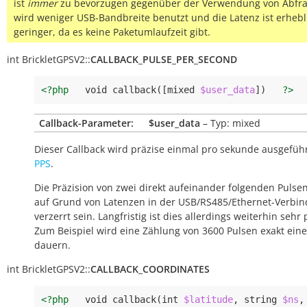
ist
immer
zu bevorzugen gegenüber der Verwendung von Abfra
wird weniger USB-Bandbreite benutzt und die Latenz ist erhebl
geringer, da es keine Paketumlaufzeit gibt.
int
BrickletGPSV2::
CALLBACK_PULSE_PER_SECOND
<?php
void
callback
([
mixed
$user_data
])
?>
Callback-Parameter:
$user_data
– Typ: mixed
Dieser Callback wird präzise einmal pro sekunde ausgeführ
PPS
.
Die Präzision von zwei direkt aufeinander folgenden Pulse
auf Grund von Latenzen in der USB/RS485/Ethernet-Verbi
verzerrt sein. Langfristig ist dies allerdings weiterhin sehr 
Zum Beispiel wird eine Zählung von 3600 Pulsen exakt ein
dauern.
int
BrickletGPSV2::
CALLBACK_COORDINATES
<?php
void
callback
(
int
$latitude
,
string
$ns
,