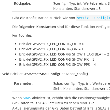
Rückgabe:
$config
– Typ: int, Wertebereich: 
Konstanten, Standardwert: 3
Gibt die Konfiguration zurück, wie von
setFixLEDConfig(
Die folgenden
Konstanten
sind für diese Funktion verfügba
Für
$config
:
BrickletGPSV2::
FIX_LED_CONFIG
_OFF = 0
BrickletGPSV2::
FIX_LED_CONFIG
_ON = 1
BrickletGPSV2::
FIX_LED_CONFIG
_SHOW_HEARTBEAT = 2
BrickletGPSV2::
FIX_LED_CONFIG
_SHOW_FIX = 3
BrickletGPSV2::
FIX_LED_CONFIG
_SHOW_PPS = 4
(
)
void
BrickletGPSV2::
setSBASConfig
int
$sbas_config
Parameter:
$sbas_config
– Typ: int, Wertebere
Siehe Konstanten, Standardwert: 
Wenn
SBAS
aktiviert ist, erhöht sich die Positionsgenauigke
GPS Daten falls SBAS Satelliten zu sehen sind. Die
Aktualisierungsrate der GPS Daten beträgt 5Hz falls SBAS ak