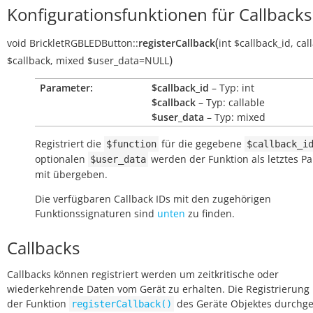
Konfigurationsfunktionen für Callbacks
(
void
BrickletRGBLEDButton::
registerCallback
int
$callback_id
,
cal
)
$callback
,
mixed
$user_data
=NULL
Parameter:
$callback_id
– Typ: int
$callback
– Typ: callable
$user_data
– Typ: mixed
Registriert die
für die gegebene
$function
$callback_i
optionalen
werden der Funktion als letztes P
$user_data
mit übergeben.
Die verfügbaren Callback IDs mit den zugehörigen
Funktionssignaturen sind
unten
zu finden.
Callbacks
Callbacks können registriert werden um zeitkritische oder
wiederkehrende Daten vom Gerät zu erhalten. Die Registrierung
der Funktion
des Geräte Objektes durchge
registerCallback()