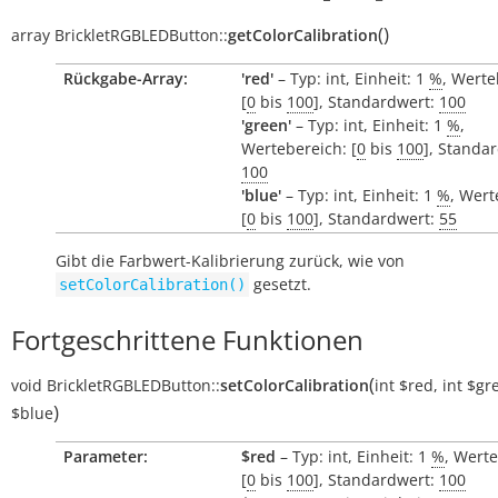
(
)
array
BrickletRGBLEDButton::
getColorCalibration
Rückgabe-Array:
'red'
– Typ: int, Einheit: 1
%
, Werte
[
0
bis
100
], Standardwert:
100
'green'
– Typ: int, Einheit: 1
%
,
Wertebereich: [
0
bis
100
], Standa
100
'blue'
– Typ: int, Einheit: 1
%
, Wert
[
0
bis
100
], Standardwert:
55
Gibt die Farbwert-Kalibrierung zurück, wie von
gesetzt.
setColorCalibration()
Fortgeschrittene Funktionen
(
void
BrickletRGBLEDButton::
setColorCalibration
int
$red
,
int
$gr
)
$blue
Parameter:
$red
– Typ: int, Einheit: 1
%
, Wert
[
0
bis
100
], Standardwert:
100