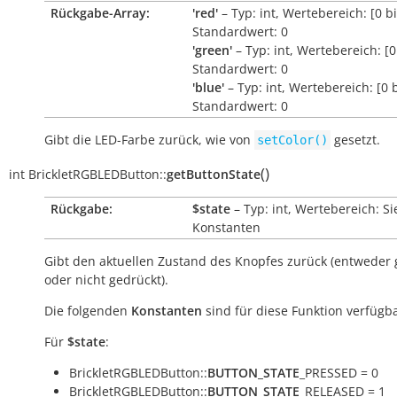
Rückgabe-Array:
'red'
– Typ: int, Wertebereich: [0 bi
Standardwert: 0
'green'
– Typ: int, Wertebereich: [0
Standardwert: 0
'blue'
– Typ: int, Wertebereich: [0 b
Standardwert: 0
Gibt die LED-Farbe zurück, wie von
gesetzt.
setColor()
(
)
int
BrickletRGBLEDButton::
getButtonState
Rückgabe:
$state
– Typ: int, Wertebereich: S
Konstanten
Gibt den aktuellen Zustand des Knopfes zurück (entweder 
oder nicht gedrückt).
Die folgenden
Konstanten
sind für diese Funktion verfügba
Für
$state
:
BrickletRGBLEDButton::
BUTTON_STATE
_PRESSED = 0
BrickletRGBLEDButton::
BUTTON_STATE
_RELEASED = 1