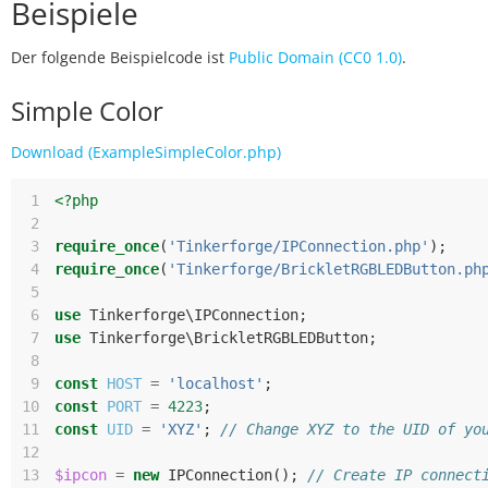
Beispiele
Der folgende Beispielcode ist
Public Domain (CC0 1.0)
.
Simple Color
Download (ExampleSimpleColor.php)
 1
<?php
 2
 3
require_once
(
'Tinkerforge/IPConnection.php'
);
 4
require_once
(
'Tinkerforge/BrickletRGBLEDButton.ph
 5
 6
use
Tinkerforge\IPConnection
;
 7
use
Tinkerforge\BrickletRGBLEDButton
;
 8
 9
const
HOST
=
'localhost'
;
10
const
PORT
=
4223
;
11
const
UID
=
'XYZ'
;
// Change XYZ to the UID of yo
12
13
$ipcon
=
new
IPConnection
();
// Create IP connect