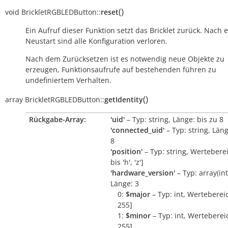
(
)
void
BrickletRGBLEDButton::
reset
Ein Aufruf dieser Funktion setzt das Bricklet zurück. Nach
Neustart sind alle Konfiguration verloren.
Nach dem Zurücksetzen ist es notwendig neue Objekte zu
erzeugen, Funktionsaufrufe auf bestehenden führen zu
undefiniertem Verhalten.
(
)
array
BrickletRGBLEDButton::
getIdentity
Rückgabe-Array:
'uid'
– Typ: string, Länge: bis zu 8
'connected_uid'
– Typ: string, Läng
8
'position'
– Typ: string, Wertebereic
bis 'h', 'z']
'hardware_version'
– Typ: array(int, 
Länge: 3
0:
$major
– Typ: int, Wertebereic
255]
1:
$minor
– Typ: int, Wertebereic
255]