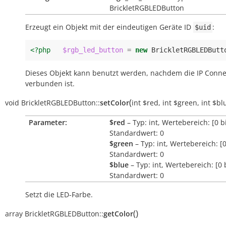
BrickletRGBLEDButton
Erzeugt ein Objekt mit der eindeutigen Geräte ID
:
$uid
<?php
$rgb_led_button
=
new
BrickletRGBLEDButt
Dieses Objekt kann benutzt werden, nachdem die IP Conne
verbunden ist.
(
void
BrickletRGBLEDButton::
setColor
int
$red
,
int
$green
,
int
$bl
Parameter:
$red
– Typ: int, Wertebereich: [0 b
Standardwert: 0
$green
– Typ: int, Wertebereich: [0
Standardwert: 0
$blue
– Typ: int, Wertebereich: [0 
Standardwert: 0
Setzt die LED-Farbe.
(
)
array
BrickletRGBLEDButton::
getColor