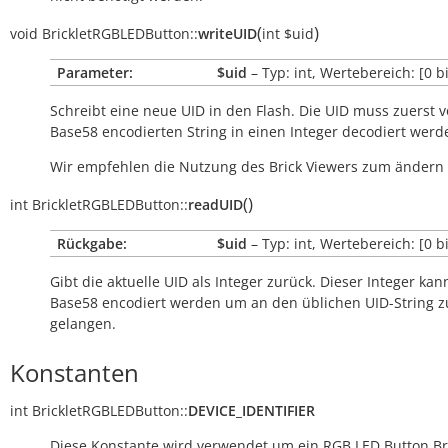
(
)
void
BrickletRGBLEDButton::
writeUID
int
$uid
Parameter:
$uid
– Typ: int, Wertebereich: [0 b
Schreibt eine neue UID in den Flash. Die UID muss zuerst 
Base58 encodierten String in einen Integer decodiert werd
Wir empfehlen die Nutzung des Brick Viewers zum ändern 
(
)
int
BrickletRGBLEDButton::
readUID
Rückgabe:
$uid
– Typ: int, Wertebereich: [0 b
Gibt die aktuelle UID als Integer zurück. Dieser Integer kan
Base58 encodiert werden um an den üblichen UID-String z
gelangen.
Konstanten
int
BrickletRGBLEDButton::
DEVICE_IDENTIFIER
Diese Konstante wird verwendet um ein RGB LED Button Bri