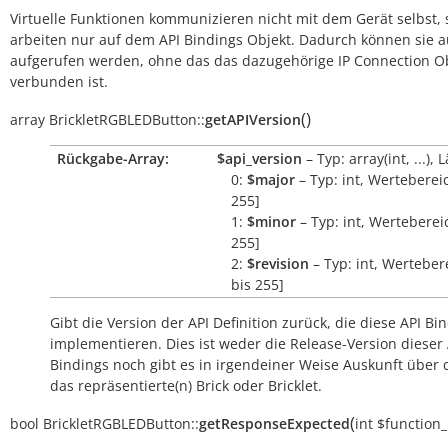
Virtuelle Funktionen kommunizieren nicht mit dem Gerät selbst, 
arbeiten nur auf dem API Bindings Objekt. Dadurch können sie 
aufgerufen werden, ohne das das dazugehörige IP Connection O
verbunden ist.
(
)
array
BrickletRGBLEDButton::
getAPIVersion
Rückgabe-Array:
$api_version
– Typ: array(int, ...), 
0:
$major
– Typ: int, Wertebereic
255]
1:
$minor
– Typ: int, Wertebereic
255]
2:
$revision
– Typ: int, Wertebere
bis 255]
Gibt die Version der API Definition zurück, die diese API Bi
implementieren. Dies ist weder die Release-Version dieser 
Bindings noch gibt es in irgendeiner Weise Auskunft über
das repräsentierte(n) Brick oder Bricklet.
(
bool
BrickletRGBLEDButton::
getResponseExpected
int
$function_