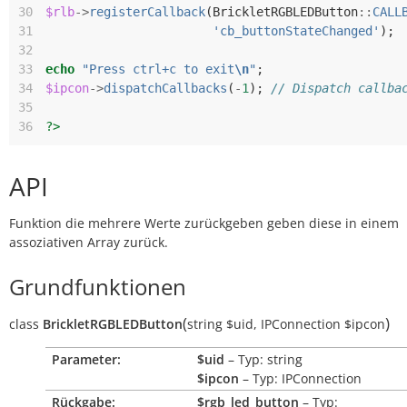
30
$rlb
->
registerCallback
(
BrickletRGBLEDButton
::
CALL
31
'cb_buttonStateChanged'
);
32
33
echo
"Press ctrl+c to exit
\n
"
;
34
$ipcon
->
dispatchCallbacks
(
-
1
);
// Dispatch callba
35
36
?>
API
Funktion die mehrere Werte zurückgeben geben diese in einem
assoziativen Array zurück.
Grundfunktionen
(
)
class
BrickletRGBLEDButton
string
$uid
,
IPConnection
$ipcon
Parameter:
$uid
– Typ: string
$ipcon
– Typ: IPConnection
Rückgabe:
$rgb_led_button
– Typ: