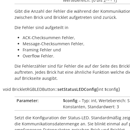
Wertebereich: [0 bis
2
- 1
]
Gibt die Anzahl der Fehler die während der Kommunikatio
zwischen Brick und Bricklet aufgetreten sind zurück.
Die Fehler sind aufgeteilt in
ACK-Checksummen Fehler,
Message-Checksummen Fehler,
Framing Fehler und
Overflow Fehler.
Die Fehlerzähler sind für Fehler die auf der Seite des Brickl
auftreten. Jedes Brick hat eine ähnliche Funktion welche di
auf Brickseite ausgibt.
(
)
void
BrickletRGBLEDButton::
setStatusLEDConfig
int
$config
Parameter:
$config
– Typ: int, Wertebereich: 
Konstanten, Standardwert: 3
Setzt die Konfiguration der Status-LED. Standardmäßig zeig
die Kommunikationsdatenmenge an. Sie blinkt einmal auf 
empfangenen Datenpaketen zwischen Brick und Bricklet.