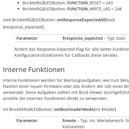
BrickletRGBLEDButton::
FUNCTION
_RESET = 243
BrickletRGBLEDButton::
FUNCTION
_WRITE_UID = 248
(
void
BrickletRGBLEDButton::
setResponseExpectedAll
bool
)
$response_expected
Parameter:
$response_expected
– Typ: bool
Ändert das Response-Expected-Flag für alle Setter-Funkti
Konfigurationsfunktionen für Callbacks diese Gerätes.
Interne Funktionen
Interne Funktionen werden für Wartungsaufgaben, wie zum Beis
Flashen einer neuen Firmware oder das Ändern der UID eines Bri
verwendet. Diese Aufgaben sollten mit Brick Viewer durchgeführ
anstelle die internen Funktionen direkt zu verwenden.
(
)
int
BrickletRGBLEDButton::
setBootloaderMode
int
$mode
Parameter:
$mode
– Typ: int, Wertebereich: S
Konstanten