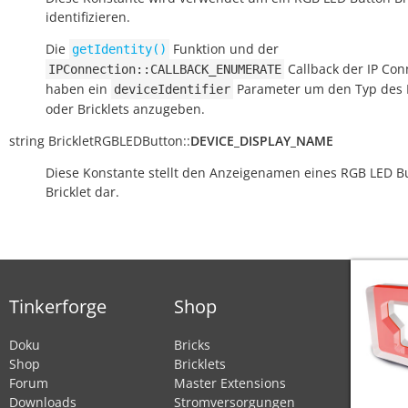
identifizieren.
Die
Funktion und der
getIdentity()
Callback der IP Con
IPConnection::CALLBACK_ENUMERATE
haben ein
Parameter um den Typ des 
deviceIdentifier
oder Bricklets anzugeben.
string
BrickletRGBLEDButton::
DEVICE_DISPLAY_NAME
Diese Konstante stellt den Anzeigenamen eines RGB LED B
Bricklet dar.
Tinkerforge
Shop
Doku
Bricks
Shop
Bricklets
Forum
Master Extensions
Downloads
Stromversorgungen