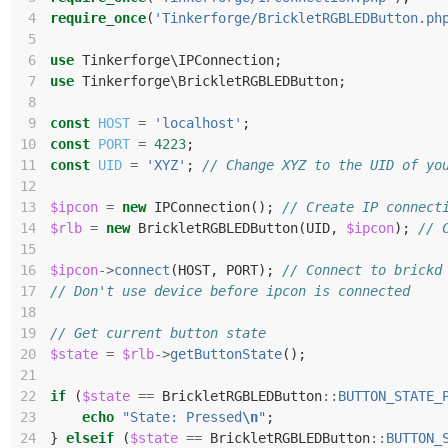
 4
require_once
(
'Tinkerforge/BrickletRGBLEDButton.ph
 5
 6
use
Tinkerforge\IPConnection
;
 7
use
Tinkerforge\BrickletRGBLEDButton
;
 8
 9
const
HOST
=
'localhost'
;
10
const
PORT
=
4223
;
11
const
UID
=
'XYZ'
;
// Change XYZ to the UID of yo
12
13
$ipcon
=
new
IPConnection
();
// Create IP connect
14
$rlb
=
new
BrickletRGBLEDButton
(
UID
,
$ipcon
);
// 
15
16
$ipcon
->
connect
(
HOST
,
PORT
);
// Connect to brickd
17
// Don't use device before ipcon is connected
18
19
// Get current button state
20
$state
=
$rlb
->
getButtonState
();
21
22
if
(
$state
==
BrickletRGBLEDButton
::
BUTTON_STATE_
23
echo
"State: Pressed
\n
"
;
24
}
elseif
(
$state
==
BrickletRGBLEDButton
::
BUTTON_