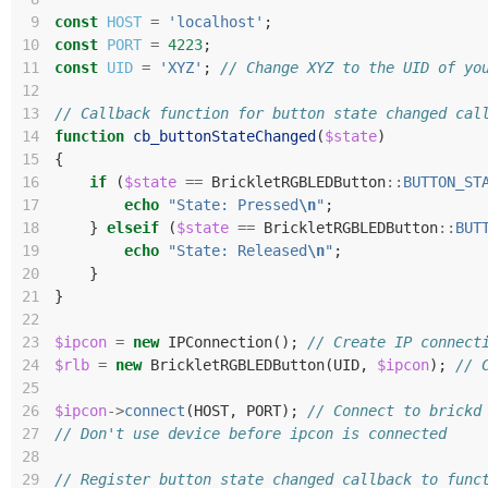
 9
const
HOST
=
'localhost'
;
10
const
PORT
=
4223
;
11
const
UID
=
'XYZ'
;
// Change XYZ to the UID of yo
12
13
// Callback function for button state changed cal
14
function
cb_buttonStateChanged
(
$state
)
15
{
16
if
(
$state
==
BrickletRGBLEDButton
::
BUTTON_ST
17
echo
"State: Pressed
\n
"
;
18
}
elseif
(
$state
==
BrickletRGBLEDButton
::
BUT
19
echo
"State: Released
\n
"
;
20
}
21
}
22
23
$ipcon
=
new
IPConnection
();
// Create IP connect
24
$rlb
=
new
BrickletRGBLEDButton
(
UID
,
$ipcon
);
// 
25
26
$ipcon
->
connect
(
HOST
,
PORT
);
// Connect to brickd
27
// Don't use device before ipcon is connected
28
29
// Register button state changed callback to func