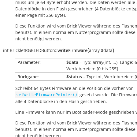
muss um je 64 Byte erhöht werden. Die Daten werden alle 
Datenblöcke in den Flash geschrieben (4 Datenblöcke ent
einer Page mit 256 Byte).
Diese Funktion wird vom Brick Viewer während des Flashe
benutzt. In einem normalem Nutzerprogramm sollte diese 
nicht benötigt werden.
(
)
int
BrickletRGBLEDButton::
writeFirmware
array
$data
Parameter:
$data
– Typ: array(int, ...), Länge: 6
Wertebereich: [0 bis 255]
Rückgabe:
$status
– Typ: int, Wertebereich: [
Schreibt 64 Bytes Firmware an die Position die vorher von
gesetzt wurde. Die Firmwar
setWriteFirmwarePointer()
alle 4 Datenblöcke in den Flash geschrieben.
Eine Firmware kann nur im Bootloader-Mode geschrieben 
Diese Funktion wird vom Brick Viewer während des Flashe
benutzt. In einem normalem Nutzerprogramm sollte diese 
nicht benötigt werden.