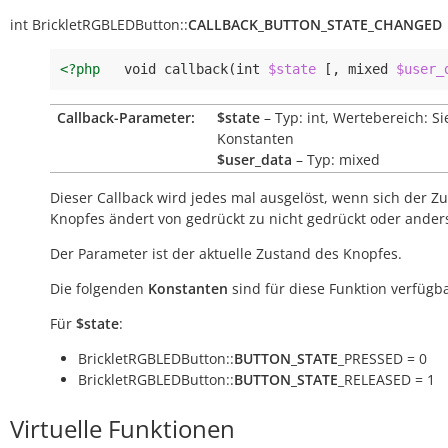
int
BrickletRGBLEDButton::
CALLBACK_BUTTON_STATE_CHANGED
<?php
void
callback
(
int
$state
[,
mixed
$user_
Callback-Parameter:
$state
– Typ: int, Wertebereich: S
Konstanten
$user_data
– Typ: mixed
Dieser Callback wird jedes mal ausgelöst, wenn sich der Z
Knopfes ändert von gedrückt zu nicht gedrückt oder ande
Der Parameter ist der aktuelle Zustand des Knopfes.
Die folgenden
Konstanten
sind für diese Funktion verfügba
Für
$state
:
BrickletRGBLEDButton::
BUTTON_STATE
_PRESSED = 0
BrickletRGBLEDButton::
BUTTON_STATE
_RELEASED = 1
Virtuelle Funktionen