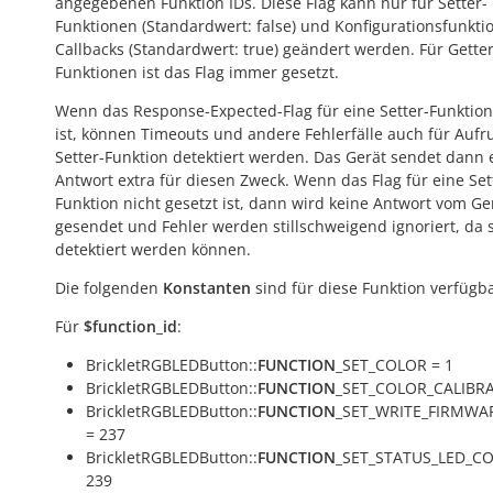
angegebenen Funktion IDs. Diese Flag kann nur für Setter-
Funktionen (Standardwert:
false
) und Konfigurationsfunkti
Callbacks (Standardwert:
true
) geändert werden. Für Getter
Funktionen ist das Flag immer gesetzt.
Wenn das Response-Expected-Flag für eine Setter-Funktion
ist, können Timeouts und andere Fehlerfälle auch für Aufr
Setter-Funktion detektiert werden. Das Gerät sendet dann 
Antwort extra für diesen Zweck. Wenn das Flag für eine Set
Funktion nicht gesetzt ist, dann wird keine Antwort vom Ge
gesendet und Fehler werden stillschweigend ignoriert, da s
detektiert werden können.
Die folgenden
Konstanten
sind für diese Funktion verfügba
Für
$function_id
:
BrickletRGBLEDButton::
FUNCTION
_SET_COLOR = 1
BrickletRGBLEDButton::
FUNCTION
_SET_COLOR_CALIBRA
BrickletRGBLEDButton::
FUNCTION
_SET_WRITE_FIRMWA
= 237
BrickletRGBLEDButton::
FUNCTION
_SET_STATUS_LED_CO
239