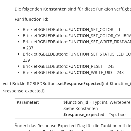
Die folgenden
Konstanten
sind für diese Funktion verfügba
Für
$function_id
:
BrickletRGBLEDButton::
FUNCTION
_SET_COLOR = 1
BrickletRGBLEDButton::
FUNCTION
_SET_COLOR_CALIBRA
BrickletRGBLEDButton::
FUNCTION
_SET_WRITE_FIRMWA
= 237
BrickletRGBLEDButton::
FUNCTION
_SET_STATUS_LED_CO
239
BrickletRGBLEDButton::
FUNCTION
_RESET = 243
BrickletRGBLEDButton::
FUNCTION
_WRITE_UID = 248
(
void
BrickletRGBLEDButton::
setResponseExpected
int
$function_
)
$response_expected
Parameter:
$function_id
– Typ: int, Wertebere
Siehe Konstanten
$response_expected
– Typ: bool
Ändert das Response-Expected-Flag für die Funktion mit d