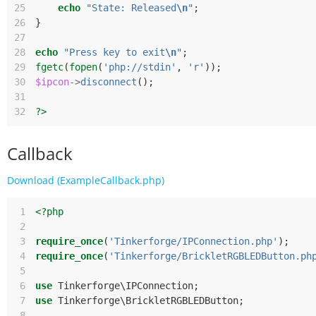
25
echo
"State: Released
\n
"
;
26
}
27
28
echo
"Press key to exit
\n
"
;
29
fgetc
(
fopen
(
'php://stdin'
,
'r'
));
30
$ipcon
->
disconnect
();
31
32
?>
Callback
Download (ExampleCallback.php)
 1
<?php
 2
 3
require_once
(
'Tinkerforge/IPConnection.php'
);
 4
require_once
(
'Tinkerforge/BrickletRGBLEDButton.ph
 5
 6
use
Tinkerforge\IPConnection
;
 7
use
Tinkerforge\BrickletRGBLEDButton
;
 8