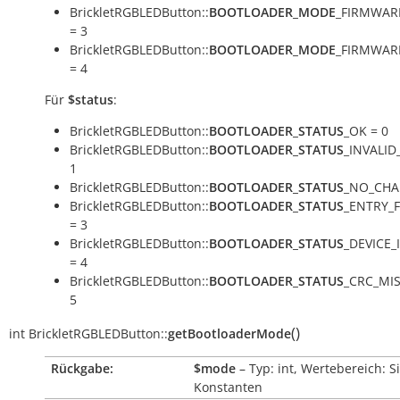
BrickletRGBLEDButton::
BOOTLOADER_MODE
_FIRMWAR
= 3
BrickletRGBLEDButton::
BOOTLOADER_MODE
_FIRMWAR
= 4
Für
$status
:
BrickletRGBLEDButton::
BOOTLOADER_STATUS
_OK = 0
BrickletRGBLEDButton::
BOOTLOADER_STATUS
_INVALI
1
BrickletRGBLEDButton::
BOOTLOADER_STATUS
_NO_CHA
BrickletRGBLEDButton::
BOOTLOADER_STATUS
_ENTRY_
= 3
BrickletRGBLEDButton::
BOOTLOADER_STATUS
_DEVICE_
= 4
BrickletRGBLEDButton::
BOOTLOADER_STATUS
_CRC_MI
5
(
)
int
BrickletRGBLEDButton::
getBootloaderMode
Rückgabe:
$mode
– Typ: int, Wertebereich: S
Konstanten