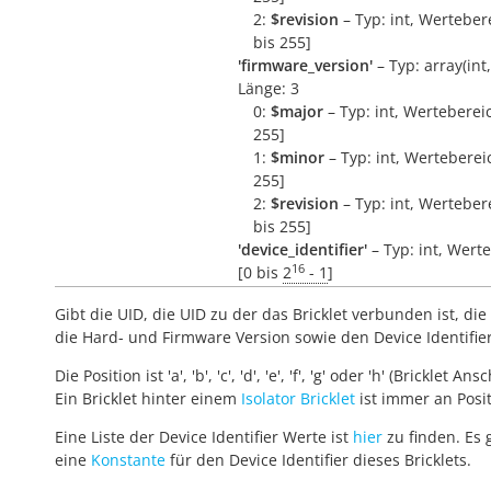
2:
$revision
– Typ: int, Wertebere
bis 255]
'firmware_version'
– Typ: array(int, 
Länge: 3
0:
$major
– Typ: int, Wertebereic
255]
1:
$minor
– Typ: int, Wertebereic
255]
2:
$revision
– Typ: int, Wertebere
bis 255]
'device_identifier'
– Typ: int, Wert
16
[0 bis
2
- 1
]
Gibt die UID, die UID zu der das Bricklet verbunden ist, die 
die Hard- und Firmware Version sowie den Device Identifie
Die Position ist 'a', 'b', 'c', 'd', 'e', 'f', 'g' oder 'h' (Bricklet Ans
Ein Bricklet hinter einem
Isolator Bricklet
ist immer an Positi
Eine Liste der Device Identifier Werte ist
hier
zu finden. Es 
eine
Konstante
für den Device Identifier dieses Bricklets.