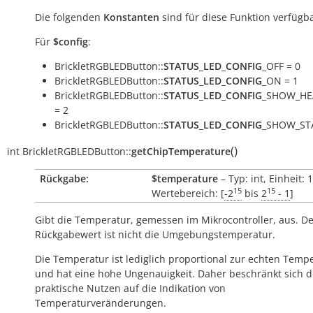
Die folgenden
Konstanten
sind für diese Funktion verfügba
Für
$config
:
BrickletRGBLEDButton::
STATUS_LED_CONFIG
_OFF = 0
BrickletRGBLEDButton::
STATUS_LED_CONFIG
_ON = 1
BrickletRGBLEDButton::
STATUS_LED_CONFIG
_SHOW_HE
= 2
BrickletRGBLEDButton::
STATUS_LED_CONFIG
_SHOW_STA
(
)
int
BrickletRGBLEDButton::
getChipTemperature
Rückgabe:
$temperature
– Typ: int, Einheit: 
15
15
Wertebereich: [
-2
bis
2
- 1
]
Gibt die Temperatur, gemessen im Mikrocontroller, aus. D
Rückgabewert ist nicht die Umgebungstemperatur.
Die Temperatur ist lediglich proportional zur echten Temp
und hat eine hohe Ungenauigkeit. Daher beschränkt sich d
praktische Nutzen auf die Indikation von
Temperaturveränderungen.