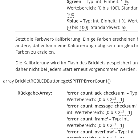
$green
– Typ: int, Einheit: 1
%
,
Wertebereich: [
0
bis
100
], Standa
100
$blue
– Typ: int, Einheit: 1
%
, Wer
[
0
bis
100
], Standardwert:
55
Setzt die Farbwert-Kalibrierung. Einige Farben erscheinen h
andere, daher kann eine Kalibrierung nötig sein um gleic
Farben zu erzielen.
Die Kalibrierung wird im Flash des Bricklets gespeichert 
daher nicht bei jedem Start erneut vorgenommen werden.
(
)
array
BrickletRGBLEDButton::
getSPITFPErrorCount
Rückgabe-Array:
'error_count_ack_checksum'
– Typ:
32
Wertebereich: [0 bis
2
- 1
]
'error_count_message_checksum'
32
int, Wertebereich: [0 bis
2
- 1
]
'error_count_frame'
– Typ: int,
32
Wertebereich: [0 bis
2
- 1
]
'error_count_overflow'
– Typ: int,
32