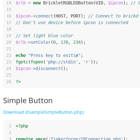
14
$rlb
=
new
BrickletRGBLEDButton
(
UID
,
$ipcon
);
// 
15
16
$ipcon
->
connect
(
HOST
,
PORT
);
// Connect to brickd
17
// Don't use device before ipcon is connected
18
19
// Set light blue color
20
$rlb
->
setColor
(
0
,
170
,
234
);
21
22
echo
"Press key to exit
\n
"
;
23
fgetc
(
fopen
(
'php://stdin'
,
'r'
));
24
$ipcon
->
disconnect
();
25
26
?>
Simple Button
Download (ExampleSimpleButton.php)
 1
<?php
 2
 3
require_once
(
'Tinkerforge/IPConnection.php'
);