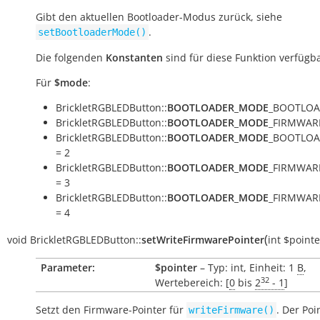
Gibt den aktuellen Bootloader-Modus zurück, siehe
.
setBootloaderMode()
Die folgenden
Konstanten
sind für diese Funktion verfügba
Für
$mode
:
BrickletRGBLEDButton::
BOOTLOADER_MODE
_BOOTLOA
BrickletRGBLEDButton::
BOOTLOADER_MODE
_FIRMWARE
BrickletRGBLEDButton::
BOOTLOADER_MODE
_BOOTLOA
= 2
BrickletRGBLEDButton::
BOOTLOADER_MODE
_FIRMWAR
= 3
BrickletRGBLEDButton::
BOOTLOADER_MODE
_FIRMWAR
= 4
(
void
BrickletRGBLEDButton::
setWriteFirmwarePointer
int
$pointe
Parameter:
$pointer
– Typ: int, Einheit: 1
B
,
32
Wertebereich: [
0
bis
2
- 1
]
Setzt den Firmware-Pointer für
. Der Poi
writeFirmware()