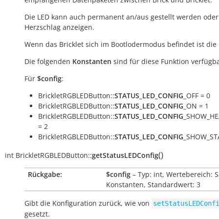
Die LED kann auch permanent an/aus gestellt werden oder
Herzschlag anzeigen.
Wenn das Bricklet sich im Bootlodermodus befindet ist die
Die folgenden
Konstanten
sind für diese Funktion verfügba
Für
$config
:
BrickletRGBLEDButton::
STATUS_LED_CONFIG
_OFF = 0
BrickletRGBLEDButton::
STATUS_LED_CONFIG
_ON = 1
BrickletRGBLEDButton::
STATUS_LED_CONFIG
_SHOW_HE
= 2
BrickletRGBLEDButton::
STATUS_LED_CONFIG
_SHOW_STA
(
)
int
BrickletRGBLEDButton::
getStatusLEDConfig
Rückgabe:
$config
– Typ: int, Wertebereich: 
Konstanten, Standardwert: 3
Gibt die Konfiguration zurück, wie von
setStatusLEDConf
gesetzt.