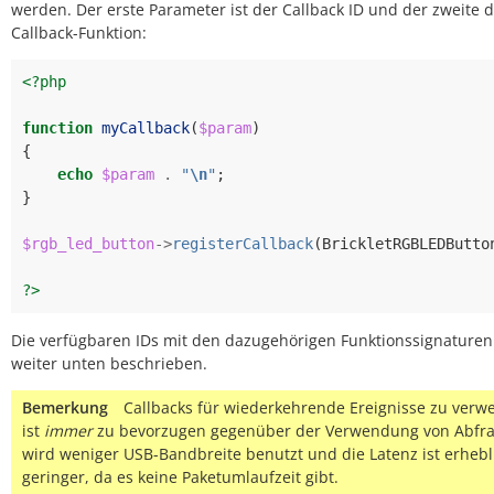
werden. Der erste Parameter ist der Callback ID und der zweite d
Callback-Funktion:
<?php
function
myCallback
(
$param
)
{
echo
$param
.
"
\n
"
;
}
$rgb_led_button
->
registerCallback
(
BrickletRGBLEDButto
?>
Die verfügbaren IDs mit den dazugehörigen Funktionssignature
weiter unten beschrieben.
Bemerkung
Callbacks für wiederkehrende Ereignisse zu ver
ist
immer
zu bevorzugen gegenüber der Verwendung von Abfra
wird weniger USB-Bandbreite benutzt und die Latenz ist erhebl
geringer, da es keine Paketumlaufzeit gibt.