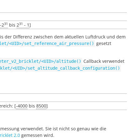
31
31
-2
bis
2
- 1
]
asis der Differenz zwischen dem aktuellen Luftdruck und dem
gesetzt
let/<UID>/set_reference_air_pressure()
Callback verwendet
eter_v2_bricklet/<UID>/altitude()
klet/<UID>/set_altitude_callback_configuration()
reich: [
-4000
bis
8500
]
essung verwendet. Sie ist nicht so genau wie die
icklet 2.0
gemessen wird.