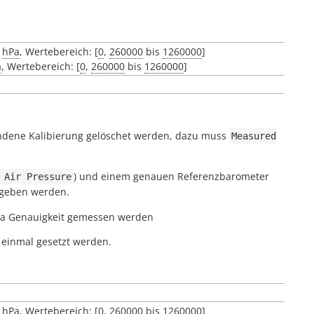
0
hPa
, Wertebereich: [
0
,
260000
bis
1260000
]
a
, Wertebereich: [
0
,
260000
bis
1260000
]
andene Kalibierung gelöschet werden, dazu muss
Measured
) und einem genauen Referenzbarometer
Air
Pressure
rgeben werden.
 hPa Genauigkeit gemessen werden
 einmal gesetzt werden.
0
hPa
, Wertebereich: [
0
,
260000
bis
1260000
]