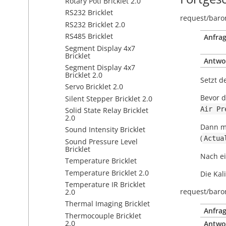
Rotary Poti Bricklet 2.0
RS232 Bricklet
request/
baro
RS232 Bricklet 2.0
RS485 Bricklet
Anfrag
Segment Display 4x7
Bricklet
Antwo
Segment Display 4x7
Bricklet 2.0
Setzt d
Servo Bricklet 2.0
Bevor d
Silent Stepper Bricklet 2.0
Air
Pr
Solid State Relay Bricklet
2.0
Dann mu
Sound Intensity Bricklet
(
Actua
Sound Pressure Level
Bricklet
Nach ei
Temperature Bricklet
Temperature Bricklet 2.0
Die Kal
Temperature IR Bricklet
request/
baro
2.0
Thermal Imaging Bricklet
Anfrag
Thermocouple Bricklet
2.0
Antwo