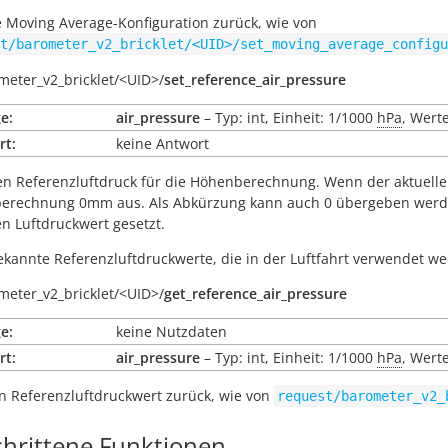
e Moving Average-Konfiguration zurück, wie von
t/barometer_v2_bricklet/<UID>/set_moving_average_configu
meter_v2_bricklet/
<UID>/
set_reference_air_pressure
e:
air_pressure
– Typ: int, Einheit: 1/1000
hPa
, Wert
rt:
keine Antwort
en Referenzluftdruck für die Höhenberechnung. Wenn der aktuelle
erechnung 0mm aus. Als Abkürzung kann auch 0 übergeben werden
en Luftdruckwert gesetzt.
kannte Referenzluftdruckwerte, die in der Luftfahrt verwendet w
meter_v2_bricklet/
<UID>/
get_reference_air_pressure
e:
keine Nutzdaten
rt:
air_pressure
– Typ: int, Einheit: 1/1000
hPa
, Wert
n Referenzluftdruckwert zurück, wie von
request/barometer_v2_
chrittene Funktionen