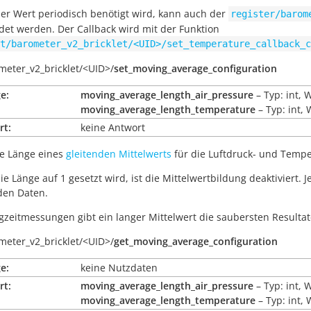
r Wert periodisch benötigt wird, kann auch der
register/barom
et werden. Der Callback wird mit der Funktion
t/barometer_v2_bricklet/<UID>/set_temperature_callback_c
meter_v2_bricklet/
<UID>/
set_moving_average_configuration
e:
moving_average_length_air_pressure
– Typ: int, 
moving_average_length_temperature
– Typ: int,
rt:
keine Antwort
ie Länge eines
gleitenden Mittelwerts
für die Luftdruck- und Temp
e Länge auf 1 gesetzt wird, ist die Mittelwertbildung deaktiviert. 
 den Daten.
gzeitmessungen gibt ein langer Mittelwert die saubersten Resultat
meter_v2_bricklet/
<UID>/
get_moving_average_configuration
e:
keine Nutzdaten
rt:
moving_average_length_air_pressure
– Typ: int, 
moving_average_length_temperature
– Typ: int,