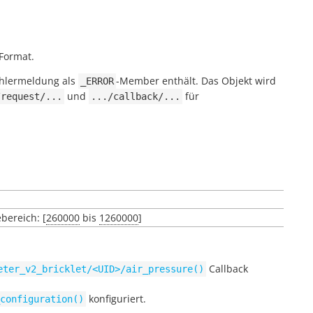
Format.
Fehlermeldung als
-Member enthält. Das Objekt wird
_ERROR
und
für
/request/...
.../callback/...
ebereich: [
260000
bis
1260000
]
Callback
eter_v2_bricklet/<UID>/air_pressure()
konfiguriert.
configuration()