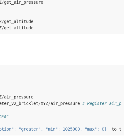
Z
/
get_air_pressure
Z
/
get_altitude
Z
/
get_altitude
Z
/
air_pressure
eter_v2_bricklet
/
XYZ
/
air_pressure
# Register air_pressur
hPa"
ption": "greater", "min": 1025000, "max": 0}'
to
tinkerf