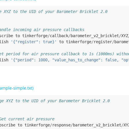
e XYZ to the UID of your Barometer Bricklet 2.0
andle incoming air pressure callbacks
scribe
to
tinkerforge
/
callback
/
barometer_v2_bricklet
/
XYZ
lish
'{"register": true}'
to
tinkerforge
/
register
/
barome
et period for air pressure callback to 1s (1000ms) witho
lish
'{"period": 1000, "value_has_to_change": false, "op
ample-simple.txt)
ge XYZ to the UID of your Barometer Bricklet 2.0
Get current air pressure
bscribe
to
tinkerforge
/
response
/
barometer_v2_bricklet
/
XY