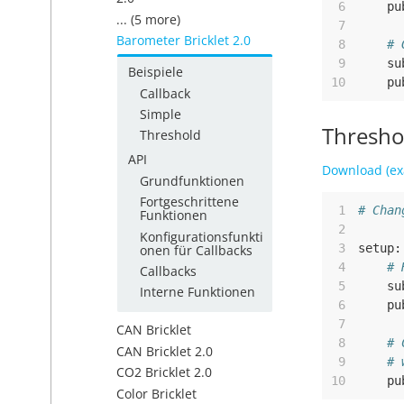
 6
pu
... (5 more)
 7
Barometer Bricklet 2.0
 8
# 
 9
su
Beispiele
10
pu
Callback
Simple
Thresho
Threshold
API
Download (ex
Grundfunktionen
Fortgeschrittene
 1
# Chan
Funktionen
 2
Konfigurationsfunkti
 3
setup
:
onen für Callbacks
 4
# 
Callbacks
 5
su
Interne Funktionen
 6
pu
 7
CAN Bricklet
 8
# 
CAN Bricklet 2.0
 9
# 
CO2 Bricklet 2.0
10
pu
Color Bricklet