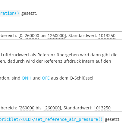
gesetzt.
ration()
ebereich: [
0
,
260000
bis
1260000
], Standardwert:
1013250
 Luftdruckwert als Referenz übergeben wird dann gibt die
, dadurch wird der Referenzluftdruck intern auf den
erden, sind
QNH
und
QFE
aus dem Q-Schlüssel.
ebereich: [
260000
bis
1260000
], Standardwert:
1013250
gesetzt.
bricklet/<UID>/set_reference_air_pressure()