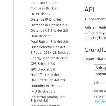
Color Bricklet 2.0
API
Compass Bricklet
DC Bricklet 2.0
Alle veröffen
Distance IR Bricklet
Distance IR Bricklet 2.0
Falls ein Feh
Distance US Bricklet 2.0
auf dem zugeh
DMX Bricklet
.../registe
Dual Button Bricklet 2.0
Dust Detector Bricklet
Grundfu
E-Paper 296x128 Bricklet
Energy Monitor Bricklet
request/
baro
GPS Bricklet 2.0
Anfrag
GPS Bricklet 3.0
Antwo
Hall Effect Bricklet
Hall Effect Bricklet 2.0
Gibt de
Humidity Bricklet 2.0
Wenn de
IMU Bricklet 3.0
verwend
Industrial Analog Out
Bricklet 2.0
reques
Industrial Counter