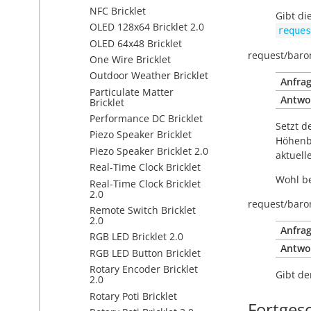
NFC Bricklet
Gibt di
OLED 128x64 Bricklet 2.0
reques
OLED 64x48 Bricklet
request/
baro
One Wire Bricklet
Outdoor Weather Bricklet
Anfrag
Particulate Matter
Antwo
Bricklet
Performance DC Bricklet
Setzt d
Piezo Speaker Bricklet
Höhenb
Piezo Speaker Bricklet 2.0
aktuell
Real-Time Clock Bricklet
Wohl be
Real-Time Clock Bricklet
2.0
request/
baro
Remote Switch Bricklet
2.0
Anfrag
RGB LED Bricklet 2.0
Antwo
RGB LED Button Bricklet
Rotary Encoder Bricklet
Gibt de
2.0
Rotary Poti Bricklet
Fortges