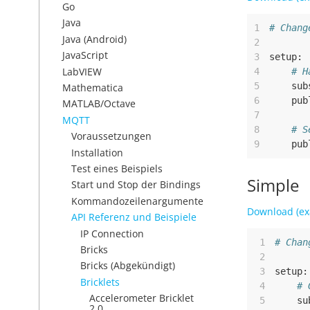
Go
Java
1
# Chang
Java (Android)
2
JavaScript
3
setup
:
LabVIEW
4
# H
5
sub
Mathematica
6
pub
MATLAB/Octave
7
MQTT
8
# S
Voraussetzungen
9
pub
Installation
Test eines Beispiels
Simple
Start und Stop der Bindings
Kommandozeilenargumente
Download (ex
API Referenz und Beispiele
IP Connection
 1
# Chan
Bricks
 2
Bricks (Abgekündigt)
 3
setup
:
Bricklets
 4
# 
Accelerometer Bricklet
 5
su
2.0