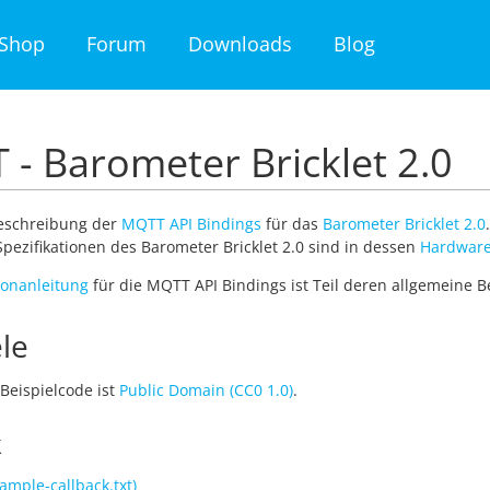
Shop
Forum
Downloads
Blog
- Barometer Bricklet 2.0
Beschreibung der
MQTT API Bindings
für das
Barometer Bricklet 2.0
pezifikationen des Barometer Bricklet 2.0 sind in dessen
Hardware
tionanleitung
für die MQTT API Bindings ist Teil deren allgemeine 
le
Beispielcode ist
Public Domain (CC0 1.0)
.
k
mple-callback.txt)