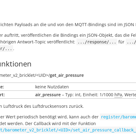
tlichten Payloads an die und von den MQTT-Bindings sind im JSON 
ler auftritt, veröffentlichen die Bindings ein JSON-Objekt, das die 
örigen Antwort-Topic veröffentlicht:
für
.../response/...
...
.
r/...
nktionen
meter_v2_bricklet/
<UID>/
get_air_pressure
e:
keine Nutzdaten
rt:
air_pressure
– Typ: int, Einheit: 1/1000
hPa
, Wert
n Luftdruck des Luftdrucksensors zurück.
r Wert periodisch benötigt wird, kann auch der
register/barom
et werden. Der Callback wird mit der Funktion
t/barometer_v2_bricklet/<UID>/set_air_pressure_callback_