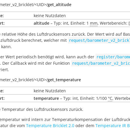
meter_v2_bricklet/
<UID>/
get_altitude
e:
keine Nutzdaten
rt:
altitude
– Typ: int, Einheit: 1
mm
, Wertebereich: [
e relative Höhe des Luftdrucksensors zurück. Der Wert wird auf B
zluftdruck berechnet, welcher mit
request/barometer_v2_brick
 kann.
r Wert periodisch benötigt wird, kann auch der
register/barom
 Der Callback wird mit der Funktion
request/barometer_v2_bric
iert.
meter_v2_bricklet/
<UID>/
get_temperature
e:
keine Nutzdaten
rt:
temperature
– Typ: int, Einheit: 1/100
°C
, Wertebe
e Temperatur des Luftdrucksensors zurück.
emperatur wird intern zur Temperaturkompensation der Luftdruckm
atur die vom
Temperature Bricklet 2.0
oder dem
Temperature IR Br