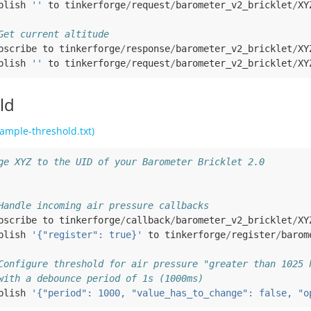
blish
''
to
tinkerforge
/
request
/
barometer_v2_bricklet
/
XY
Get current altitude
bscribe
to
tinkerforge
/
response
/
barometer_v2_bricklet
/
XY
blish
''
to
tinkerforge
/
request
/
barometer_v2_bricklet
/
XY
ld
ample-threshold.txt)
ge XYZ to the UID of your Barometer Bricklet 2.0
Handle incoming air pressure callbacks
bscribe
to
tinkerforge
/
callback
/
barometer_v2_bricklet
/
XY
blish
'{"register": true}'
to
tinkerforge
/
register
/
barom
Configure threshold for air pressure "greater than 1025 
with a debounce period of 1s (1000ms)
blish
'{"period": 1000, "value_has_to_change": false, "o