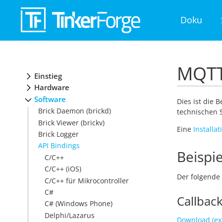
Doku
MQTT 
Einstieg
Hardware
Software
Dies ist die 
Brick Daemon (brickd)
technischen S
Brick Viewer (brickv)
Eine
Installa
Brick Logger
API Bindings
Beispie
C/C++
C/C++ (iOS)
Der folgende 
C/C++ für Mikrocontroller
C#
Callbac
C# (Windows Phone)
Delphi/Lazarus
Download (exa