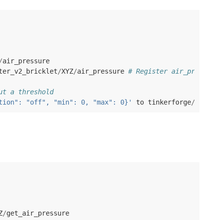
/
air_pressure
ter_v2_bricklet
/
XYZ
/
air_pressure
# Register air_pressure
ut a threshold
tion": "off", "min": 0, "max": 0}'
to
tinkerforge
/
reques
Z
/
get_air_pressure