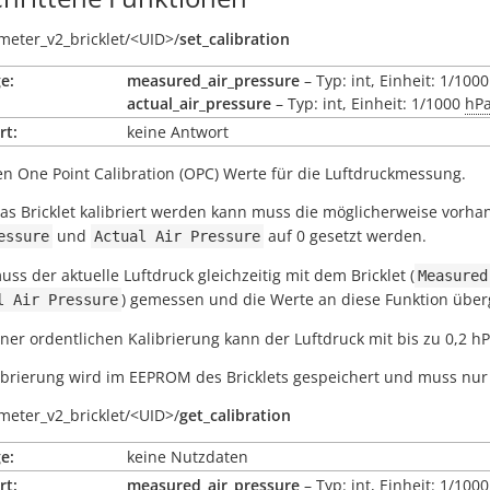
meter_v2_bricklet/
<UID>/
set_calibration
e:
measured_air_pressure
– Typ: int, Einheit: 1/100
actual_air_pressure
– Typ: int, Einheit: 1/1000
hP
rt:
keine Antwort
en One Point Calibration (OPC) Werte für die Luftdruckmessung.
as Bricklet kalibriert werden kann muss die möglicherweise vorh
und
auf 0 gesetzt werden.
essure
Actual
Air
Pressure
ss der aktuelle Luftdruck gleichzeitig mit dem Bricklet (
Measured
) gemessen und die Werte an diese Funktion übe
l
Air
Pressure
ner ordentlichen Kalibrierung kann der Luftdruck mit bis zu 0,2
ibrierung wird im EEPROM des Bricklets gespeichert und muss nur
meter_v2_bricklet/
<UID>/
get_calibration
e:
keine Nutzdaten
rt:
measured_air_pressure
– Typ: int, Einheit: 1/100