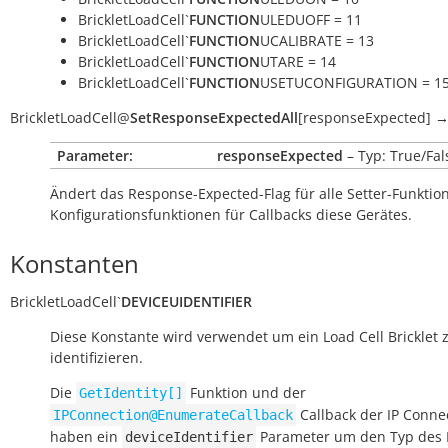
BrickletLoadCell`
FUNCTION
ULEDUOFF = 11
BrickletLoadCell`
FUNCTION
UCALIBRATE = 13
BrickletLoadCell`
FUNCTION
UTARE = 14
BrickletLoadCell`
FUNCTION
USETUCONFIGURATION = 1
BrickletLoadCell
@
SetResponseExpectedAll
[
responseExpected
]
Parameter:
responseExpected
– Typ: True/Fal
Ändert das Response-Expected-Flag für alle Setter-Funkti
Konfigurationsfunktionen für Callbacks diese Gerätes.
Konstanten
BrickletLoadCell
`
DEVICEUIDENTIFIER
Diese Konstante wird verwendet um ein Load Cell Bricklet 
identifizieren.
Die
Funktion und der
GetIdentity[]
Callback der IP Conne
IPConnection@EnumerateCallback
haben ein
Parameter um den Typ des 
deviceIdentifier