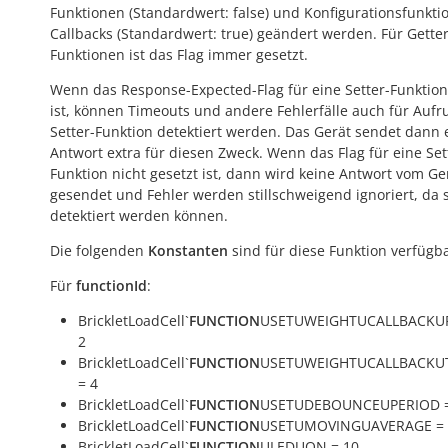
Funktionen (Standardwert:
false
) und Konfigurationsfunkti
Callbacks (Standardwert:
true
) geändert werden. Für Getter
Funktionen ist das Flag immer gesetzt.
Wenn das Response-Expected-Flag für eine Setter-Funktion
ist, können Timeouts und andere Fehlerfälle auch für Aufr
Setter-Funktion detektiert werden. Das Gerät sendet dann 
Antwort extra für diesen Zweck. Wenn das Flag für eine Set
Funktion nicht gesetzt ist, dann wird keine Antwort vom Ge
gesendet und Fehler werden stillschweigend ignoriert, da s
detektiert werden können.
Die folgenden
Konstanten
sind für diese Funktion verfügba
Für
functionId
:
BrickletLoadCell`
FUNCTION
USETUWEIGHTUCALLBACKUP
2
BrickletLoadCell`
FUNCTION
USETUWEIGHTUCALLBACKU
= 4
BrickletLoadCell`
FUNCTION
USETUDEBOUNCEUPERIOD =
BrickletLoadCell`
FUNCTION
USETUMOVINGUAVERAGE = 
BrickletLoadCell`
FUNCTION
ULEDUON = 10