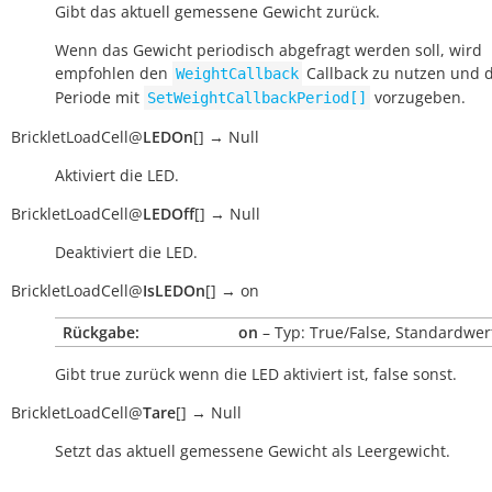
Gibt das aktuell gemessene Gewicht zurück.
Wenn das Gewicht periodisch abgefragt werden soll, wird
empfohlen den
Callback zu nutzen und d
WeightCallback
Periode mit
vorzugeben.
SetWeightCallbackPeriod[]
BrickletLoadCell
@
LEDOn
[
]
→
Null
Aktiviert die LED.
BrickletLoadCell
@
LEDOff
[
]
→
Null
Deaktiviert die LED.
BrickletLoadCell
@
IsLEDOn
[
]
→
on
Rückgabe:
on
– Typ: True/False, Standardwert
Gibt
true
zurück wenn die LED aktiviert ist,
false
sonst.
BrickletLoadCell
@
Tare
[
]
→
Null
Setzt das aktuell gemessene Gewicht als Leergewicht.