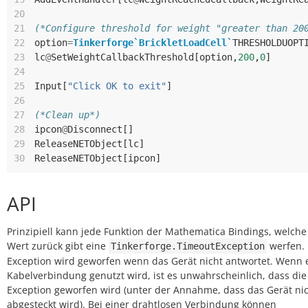
20
21
(*Configure threshold for weight "greater than 20
22
option
=
Tinkerforge`BrickletLoadCell`
THRESHOLDUOPT
23
lc
@
SetWeightCallbackThreshold
[
option
,
200
,
0
]
24
25
Input
[
"Click OK to exit"
]
26
27
(*Clean up*)
28
ipcon
@
Disconnect
[]
29
ReleaseNETObject
[
lc
]
30
ReleaseNETObject
[
ipcon
]
API
Prinzipiell kann jede Funktion der Mathematica Bindings, welche
Wert zurück gibt eine
werfen. 
Tinkerforge.TimeoutException
Exception wird geworfen wenn das Gerät nicht antwortet. Wenn 
Kabelverbindung genutzt wird, ist es unwahrscheinlich, dass die
Exception geworfen wird (unter der Annahme, dass das Gerät ni
abgesteckt wird). Bei einer drahtlosen Verbindung können