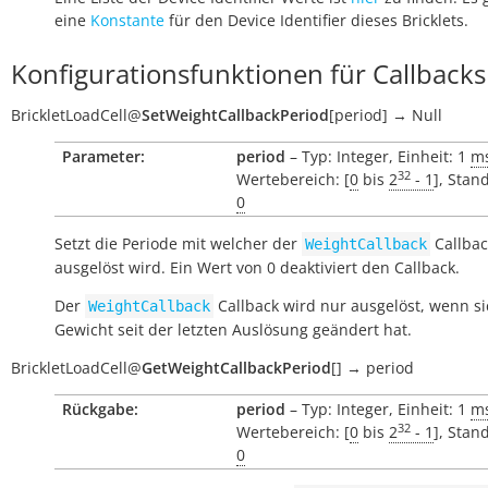
eine
Konstante
für den Device Identifier dieses Bricklets.
Konfigurationsfunktionen für Callbacks
BrickletLoadCell
@
SetWeightCallbackPeriod
[
period
]
→
Null
Parameter:
period
– Typ: Integer, Einheit: 1
m
32
Wertebereich: [
0
bis
2
- 1
], Stan
0
Setzt die Periode mit welcher der
Callbac
WeightCallback
ausgelöst wird. Ein Wert von 0 deaktiviert den Callback.
Der
Callback wird nur ausgelöst, wenn si
WeightCallback
Gewicht seit der letzten Auslösung geändert hat.
BrickletLoadCell
@
GetWeightCallbackPeriod
[
]
→
period
Rückgabe:
period
– Typ: Integer, Einheit: 1
m
32
Wertebereich: [
0
bis
2
- 1
], Stan
0