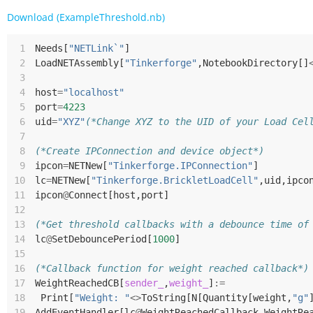
Download (ExampleThreshold.nb)
 1
Needs
[
"NETLink`"
]
 2
LoadNETAssembly
[
"Tinkerforge"
,
NotebookDirectory
[]
 3
 4
host
=
"localhost"
 5
port
=
4223
 6
uid
=
"XYZ"
(*Change XYZ to the UID of your Load Cel
 7
 8
(*Create IPConnection and device object*)
 9
ipcon
=
NETNew
[
"Tinkerforge.IPConnection"
]
10
lc
=
NETNew
[
"Tinkerforge.BrickletLoadCell"
,
uid
,
ipco
11
ipcon
@
Connect
[
host
,
port
]
12
13
(*Get threshold callbacks with a debounce time of
14
lc
@
SetDebouncePeriod
[
1000
]
15
16
(*Callback function for weight reached callback*)
17
WeightReachedCB
[
sender_
,
weight_
]
:=
18
Print
[
"Weight: "
<>
ToString
[
N
[
Quantity
[
weight
,
"g"
19
AddEventHandler
[
lc
@
WeightReachedCallback
,
WeightRe