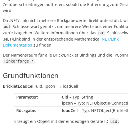
Zeitüberschreitungen auftreten, sobald die Entfernung zum Gerä
wird.
Da .NET/Link nicht mehrere Rückgabewerte direkt unterstützt, w
Schlüsselwort genutzt, um mehrere Werte aus einer Funkti
out
zurückzugeben. Weitere Informationen über das
Schlüsselw
out
.NET/Link sind in der entsprechende Mathematica
.NET/Link
Dokumentation
zu finden.
Der Namensraum für alle Brick/Bricklet Bindings und die IPConne
.
Tinkerforge.*
Grundfunktionen
BrickletLoadCell
[
uid
,
ipcon
]
→
loadCell
Parameter:
uid
– Typ: String
ipcon
– Typ: NETObject[IPConnect
Rückgabe:
loadCell
– Typ: NETObject[Bricklet
Erzeugt ein Objekt mit der eindeutigen Geräte ID
:
uid