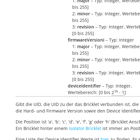
1:
major
– Typ: Integer, Wertebe
bis 255]
2:
minor
– Typ: Integer, Wertebe
bis 255]
3:
revision
– Typ: Integer, Werte
[0 bis 255]
firmwareVersioni
– Typ: Integer
1:
major
– Typ: Integer, Wertebe
bis 255]
2:
minor
– Typ: Integer, Wertebe
bis 255]
3:
revision
– Typ: Integer, Werte
[0 bis 255]
deviceIdentifier
– Typ: Integer,
16
Wertebereich: [0 bis
2
- 1
]
Gibt die UID, die UID zu der das Bricklet verbunden ist, die 
die Hard- und Firmware Version sowie den Device Identifie
Die Position ist 'a', 'b', 'c', 'd', 'e', 'f', 'g' oder 'h' (Bricklet Ans
Ein Bricklet hinter einem
Isolator Bricklet
ist immer an Positi
Eine Liste der Device Identifier Werte ist
hier
zu finden. Es 