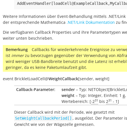
AddEventHandler
[
loadCell
@
ExampleCallback
,
MyCallb
Weitere Informationen über Event-Behandlung mittels .NET/Link 
der entsprechende Mathematica
.NET/Link Dokumentation
zu fin
Die verfügbaren Callback Properties und ihre Parametertypen w
weiter unten beschrieben.
Bemerkung
Callbacks für wiederkehrende Ereignisse zu ver
ist
immer
zu bevorzugen gegenüber der Verwendung von Abfra
wird weniger USB-Bandbreite benutzt und die Latenz ist erhebl
geringer, da es keine Paketumlaufzeit gibt.
event
BrickletLoadCell
@
WeightCallback
[
sender
,
weight
]
Callback-Parameter:
sender
– Typ: NETObject[BrickletL
weight
– Typ: Integer, Einheit: 1
g
,
31
31
Wertebereich: [
-2
bis
2
- 1
]
Dieser Callback wird mit der Periode, wie gesetzt mit
, ausgelöst. Der Parameter i
SetWeightCallbackPeriod[]
Gewicht wie von der Wägezelle gemessen.