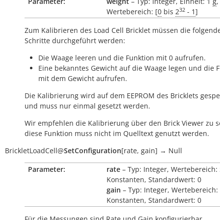
Parameter:
weight
– Typ: Integer, Einheit: 1
g
,
32
Wertebereich: [
0
bis
2
- 1
]
Zum Kalibrieren des Load Cell Bricklet müssen die folgend
Schritte durchgeführt werden:
Die Waage leeren und die Funktion mit 0 aufrufen.
Eine bekanntes Gewicht auf die Waage legen und die 
mit dem Gewicht aufrufen.
Die Kalibrierung wird auf dem EEPROM des Bricklets gespe
und muss nur einmal gesetzt werden.
Wir empfehlen die Kalibrierung über den Brick Viewer zu s
diese Funktion muss nicht im Quelltext genutzt werden.
BrickletLoadCell
@
SetConfiguration
[
rate
,
gain
]
→
Null
Parameter:
rate
– Typ: Integer, Wertebereich:
Konstanten, Standardwert: 0
gain
– Typ: Integer, Wertebereich:
Konstanten, Standardwert: 0
Für die Messungen sind Rate und Gain konfigurierbar.