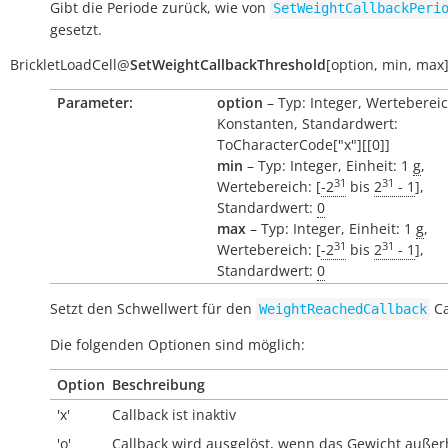
Gibt die Periode zurück, wie von
SetWeightCallbackPeri
gesetzt.
BrickletLoadCell
@
SetWeightCallbackThreshold
[
option
,
min
,
max
Parameter:
option
– Typ: Integer, Wertebereic
Konstanten, Standardwert:
ToCharacterCode["x"][[0]]
min
– Typ: Integer, Einheit: 1
g
,
31
31
Wertebereich: [
-2
bis
2
- 1
],
Standardwert:
0
max
– Typ: Integer, Einheit: 1
g
,
31
31
Wertebereich: [
-2
bis
2
- 1
],
Standardwert:
0
Setzt den Schwellwert für den
Ca
WeightReachedCallback
Die folgenden Optionen sind möglich:
Option
Beschreibung
'x'
Callback ist inaktiv
'o'
Callback wird ausgelöst, wenn das Gewicht
außer