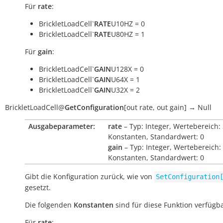
Für
rate
:
BrickletLoadCell`
RATE
U10HZ = 0
BrickletLoadCell`
RATE
U80HZ = 1
Für
gain
:
BrickletLoadCell`
GAIN
U128X = 0
BrickletLoadCell`
GAIN
U64X = 1
BrickletLoadCell`
GAIN
U32X = 2
BrickletLoadCell
@
GetConfiguration
[
out
rate
,
out
gain
]
→
Null
Ausgabeparameter:
rate
– Typ: Integer, Wertebereich:
Konstanten, Standardwert: 0
gain
– Typ: Integer, Wertebereich:
Konstanten, Standardwert: 0
Gibt die Konfiguration zurück, wie von
SetConfiguration
gesetzt.
Die folgenden
Konstanten
sind für diese Funktion verfügba
Für
rate
: