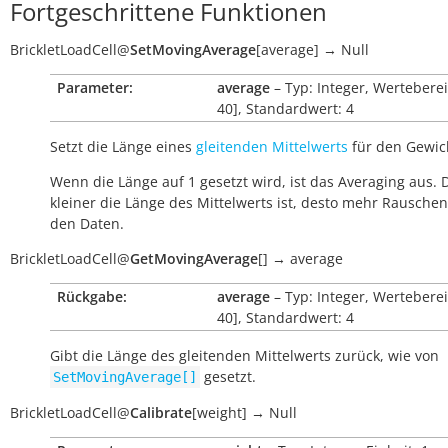
Fortgeschrittene Funktionen
BrickletLoadCell
@
SetMovingAverage
[
average
]
→
Null
Parameter:
average
– Typ: Integer, Werteberei
40], Standardwert: 4
Setzt die Länge eines
gleitenden Mittelwerts
für den Gewic
Wenn die Länge auf 1 gesetzt wird, ist das Averaging aus. 
kleiner die Länge des Mittelwerts ist, desto mehr Rauschen 
den Daten.
BrickletLoadCell
@
GetMovingAverage
[
]
→
average
Rückgabe:
average
– Typ: Integer, Werteberei
40], Standardwert: 4
Gibt die Länge des gleitenden Mittelwerts zurück, wie von
gesetzt.
SetMovingAverage[]
BrickletLoadCell
@
Calibrate
[
weight
]
→
Null