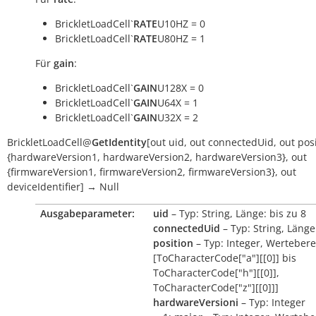
BrickletLoadCell`
RATE
U10HZ = 0
BrickletLoadCell`
RATE
U80HZ = 1
Für
gain
:
BrickletLoadCell`
GAIN
U128X = 0
BrickletLoadCell`
GAIN
U64X = 1
BrickletLoadCell`
GAIN
U32X = 2
BrickletLoadCell
@
GetIdentity
[
out
uid
,
out
connectedUid
,
out
pos
{hardwareVersion1
,
hardwareVersion2
,
hardwareVersion3}
,
out
{firmwareVersion1
,
firmwareVersion2
,
firmwareVersion3}
,
out
deviceIdentifier
]
→
Null
Ausgabeparameter:
uid
– Typ: String, Länge: bis zu 8
connectedUid
– Typ: String, Länge
position
– Typ: Integer, Wertebere
[ToCharacterCode["a"][[0]] bis
ToCharacterCode["h"][[0]],
ToCharacterCode["z"][[0]]]
hardwareVersioni
– Typ: Integer