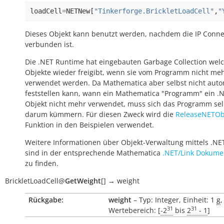
loadCell
=
NETNew
[
"Tinkerforge.BrickletLoadCell"
,
"
Dieses Objekt kann benutzt werden, nachdem die IP Conne
verbunden ist.
Die .NET Runtime hat eingebauten Garbage Collection wel
Objekte wieder freigibt, wenn sie vom Programm nicht me
verwendet werden. Da Mathematica aber selbst nicht auto
feststellen kann, wann ein Mathematica "Programm" ein .
Objekt nicht mehr verwendet, muss sich das Programm sel
darum kümmern. Für diesen Zweck wird die
ReleaseNETObj
Funktion in den Beispielen verwendet.
Weitere Informationen über Objekt-Verwaltung mittels .NE
sind in der entsprechende Mathematica
.NET/Link Dokume
zu finden.
BrickletLoadCell
@
GetWeight
[
]
→
weight
Rückgabe:
weight
– Typ: Integer, Einheit: 1
g
,
31
31
Wertebereich: [
-2
bis
2
- 1
]