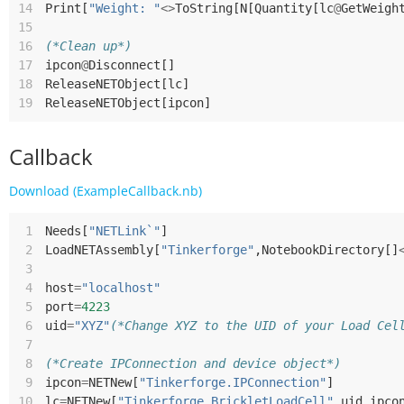
14
Print
[
"Weight: "
<>
ToString
[
N
[
Quantity
[
lc
@
GetWeigh
15
16
(*Clean up*)
17
ipcon
@
Disconnect
[]
18
ReleaseNETObject
[
lc
]
19
ReleaseNETObject
[
ipcon
]
Callback
Download (ExampleCallback.nb)
 1
Needs
[
"NETLink`"
]
 2
LoadNETAssembly
[
"Tinkerforge"
,
NotebookDirectory
[]
 3
 4
host
=
"localhost"
 5
port
=
4223
 6
uid
=
"XYZ"
(*Change XYZ to the UID of your Load Cel
 7
 8
(*Create IPConnection and device object*)
 9
ipcon
=
NETNew
[
"Tinkerforge.IPConnection"
]
10
lc
=
NETNew
[
"Tinkerforge.BrickletLoadCell"
,
uid
,
ipco