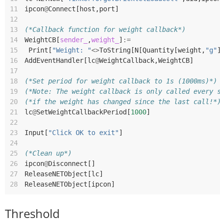
11
ipcon
@
Connect
[
host
,
port
]
12
13
(*Callback function for weight callback*)
14
WeightCB
[
sender_
,
weight_
]
:=
15
Print
[
"Weight: "
<>
ToString
[
N
[
Quantity
[
weight
,
"g"
16
AddEventHandler
[
lc
@
WeightCallback
,
WeightCB
]
17
18
(*Set period for weight callback to 1s (1000ms)*)
19
(*Note: The weight callback is only called every 
20
(*if the weight has changed since the last call!*
21
lc
@
SetWeightCallbackPeriod
[
1000
]
22
23
Input
[
"Click OK to exit"
]
24
25
(*Clean up*)
26
ipcon
@
Disconnect
[]
27
ReleaseNETObject
[
lc
]
28
ReleaseNETObject
[
ipcon
]
Threshold