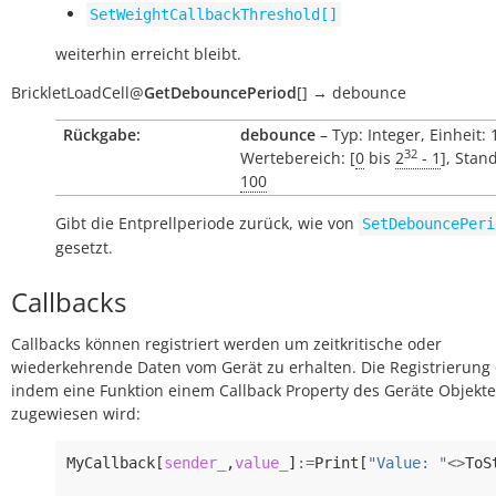
SetWeightCallbackThreshold[]
weiterhin erreicht bleibt.
BrickletLoadCell
@
GetDebouncePeriod
[
]
→
debounce
Rückgabe:
debounce
– Typ: Integer, Einheit:
32
Wertebereich: [
0
bis
2
- 1
], Stan
100
Gibt die Entprellperiode zurück, wie von
SetDebouncePeri
gesetzt.
Callbacks
Callbacks können registriert werden um zeitkritische oder
wiederkehrende Daten vom Gerät zu erhalten. Die Registrierung 
indem eine Funktion einem Callback Property des Geräte Objekte
zugewiesen wird:
MyCallback
[
sender_
,
value_
]
:=
Print
[
"Value: "
<>
ToS