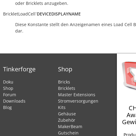
oder Bricklets anzugeben.
BrickletLoadCell
`
DEVICEDISPLAYNAME
Diese Konstante stellt den Anzeigenamen eines Load Cell Br
dar.
Tinkerforge
Shop
Doku
Bricks
Shop
Bricklets
Forum
Master Extensions
Downloads
Stromversorgungen
CH
Blog
Kits
Aw
Gehäuse
Zubehör
Gewi
MakerBeam
Gutschein
Produ