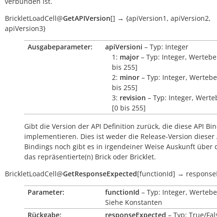
verbunden ist.
BrickletLoadCell
@
GetAPIVersion
[
]
→
{apiVersion1,
apiVersion2,
apiVersion3}
Ausgabeparameter:
apiVersioni
– Typ: Integer
1:
major
– Typ: Integer, Wertebe
bis 255]
2:
minor
– Typ: Integer, Wertebe
bis 255]
3:
revision
– Typ: Integer, Werte
[0 bis 255]
Gibt die Version der API Definition zurück, die diese API Bi
implementieren. Dies ist weder die Release-Version dieser 
Bindings noch gibt es in irgendeiner Weise Auskunft über
das repräsentierte(n) Brick oder Bricklet.
BrickletLoadCell
@
GetResponseExpected
[
functionId
]
→
response
Parameter:
functionId
– Typ: Integer, Wertebe
Siehe Konstanten
Rückgabe:
responseExpected
– Typ: True/Fal