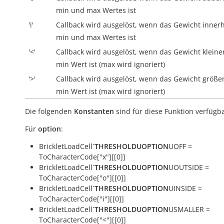
min und max Wertes ist
'i'
Callback wird ausgelöst, wenn das Gewicht
inner
min und max Wertes ist
'<'
Callback wird ausgelöst, wenn das Gewicht kleiner
min Wert ist (max wird ignoriert)
'>'
Callback wird ausgelöst, wenn das Gewicht größer
min Wert ist (max wird ignoriert)
Die folgenden
Konstanten
sind für diese Funktion verfügba
Für
option
:
BrickletLoadCell`
THRESHOLDUOPTION
UOFF =
ToCharacterCode["x"][[0]]
BrickletLoadCell`
THRESHOLDUOPTION
UOUTSIDE =
ToCharacterCode["o"][[0]]
BrickletLoadCell`
THRESHOLDUOPTION
UINSIDE =
ToCharacterCode["i"][[0]]
BrickletLoadCell`
THRESHOLDUOPTION
USMALLER =
ToCharacterCode["<"][[0]]