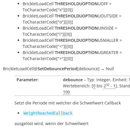
BrickletLoadCell`
THRESHOLDUOPTION
UOFF =
ToCharacterCode["x"][[0]]
BrickletLoadCell`
THRESHOLDUOPTION
UOUTSIDE =
ToCharacterCode["o"][[0]]
BrickletLoadCell`
THRESHOLDUOPTION
UINSIDE =
ToCharacterCode["i"][[0]]
BrickletLoadCell`
THRESHOLDUOPTION
USMALLER =
ToCharacterCode["<"][[0]]
BrickletLoadCell`
THRESHOLDUOPTION
UGREATER =
ToCharacterCode[">"][[0]]
BrickletLoadCell
@
SetDebouncePeriod
[
debounce
]
→
Null
Parameter:
debounce
– Typ: Integer, Einheit:
32
Wertebereich: [
0
bis
2
- 1
], Stan
100
Setzt die Periode mit welcher die Schwellwert Callback
WeightReachedCallback
ausgelöst wird, wenn der Schwellwert