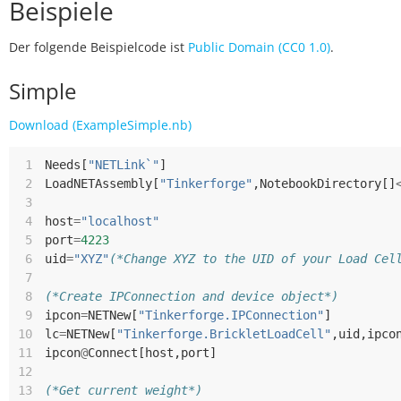
Beispiele
Der folgende Beispielcode ist
Public Domain (CC0 1.0)
.
Simple
Download (ExampleSimple.nb)
 1
Needs
[
"NETLink`"
]
 2
LoadNETAssembly
[
"Tinkerforge"
,
NotebookDirectory
[]
 3
 4
host
=
"localhost"
 5
port
=
4223
 6
uid
=
"XYZ"
(*Change XYZ to the UID of your Load Cel
 7
 8
(*Create IPConnection and device object*)
 9
ipcon
=
NETNew
[
"Tinkerforge.IPConnection"
]
10
lc
=
NETNew
[
"Tinkerforge.BrickletLoadCell"
,
uid
,
ipco
11
ipcon
@
Connect
[
host
,
port
]
12
13
(*Get current weight*)