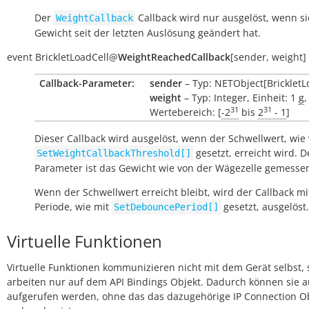
Der
Callback wird nur ausgelöst, wenn si
WeightCallback
Gewicht seit der letzten Auslösung geändert hat.
event
BrickletLoadCell
@
WeightReachedCallback
[
sender
,
weight
]
Callback-Parameter:
sender
– Typ: NETObject[BrickletL
weight
– Typ: Integer, Einheit: 1
g
,
31
31
Wertebereich: [
-2
bis
2
- 1
]
Dieser Callback wird ausgelöst, wenn der Schwellwert, wie
gesetzt, erreicht wird. D
SetWeightCallbackThreshold[]
Parameter ist das Gewicht wie von der Wägezelle gemesse
Wenn der Schwellwert erreicht bleibt, wird der Callback mi
Periode, wie mit
gesetzt, ausgelöst.
SetDebouncePeriod[]
Virtuelle Funktionen
Virtuelle Funktionen kommunizieren nicht mit dem Gerät selbst, 
arbeiten nur auf dem API Bindings Objekt. Dadurch können sie 
aufgerufen werden, ohne das das dazugehörige IP Connection O