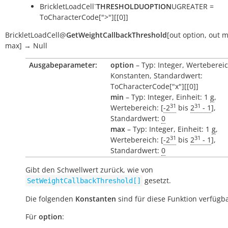
BrickletLoadCell`
THRESHOLDUOPTION
UGREATER =
ToCharacterCode[">"][[0]]
BrickletLoadCell
@
GetWeightCallbackThreshold
[
out
option
,
out
m
max
]
→
Null
Ausgabeparameter:
option
– Typ: Integer, Wertebereic
Konstanten, Standardwert:
ToCharacterCode["x"][[0]]
min
– Typ: Integer, Einheit: 1
g
,
31
31
Wertebereich: [
-2
bis
2
- 1
],
Standardwert:
0
max
– Typ: Integer, Einheit: 1
g
,
31
31
Wertebereich: [
-2
bis
2
- 1
],
Standardwert:
0
Gibt den Schwellwert zurück, wie von
gesetzt.
SetWeightCallbackThreshold[]
Die folgenden
Konstanten
sind für diese Funktion verfügba
Für
option
: