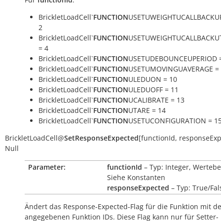
BrickletLoadCell`
FUNCTION
USETUWEIGHTUCALLBACKUP
2
BrickletLoadCell`
FUNCTION
USETUWEIGHTUCALLBACKU
= 4
BrickletLoadCell`
FUNCTION
USETUDEBOUNCEUPERIOD =
BrickletLoadCell`
FUNCTION
USETUMOVINGUAVERAGE = 
BrickletLoadCell`
FUNCTION
ULEDUON = 10
BrickletLoadCell`
FUNCTION
ULEDUOFF = 11
BrickletLoadCell`
FUNCTION
UCALIBRATE = 13
BrickletLoadCell`
FUNCTION
UTARE = 14
BrickletLoadCell`
FUNCTION
USETUCONFIGURATION = 1
BrickletLoadCell
@
SetResponseExpected
[
functionId
,
responseExp
Null
Parameter:
functionId
– Typ: Integer, Wertebe
Siehe Konstanten
responseExpected
– Typ: True/Fal
Ändert das Response-Expected-Flag für die Funktion mit d
angegebenen Funktion IDs. Diese Flag kann nur für Setter-