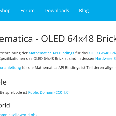
Shop
Forum
Downloads
Blog
matica - OLED 64x48 Brick
Beschreibung der
Mathematica API Bindings
für das
OLED 64x48 Bric
pezifikationen des OLED 64x48 Bricklet sind in dessen
Hardware B
tionanleitung
für die Mathematica API Bindings ist Teil deren allg
le
Beispielcode ist
Public Domain (CC0 1.0)
.
orld
ampleHelloWorld.nb)