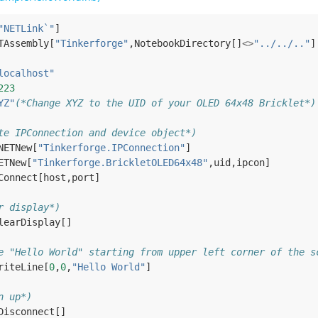
"NETLink`"
]
TAssembly
[
"Tinkerforge"
,
NotebookDirectory
[]
<>
"../../.."
]
localhost"
223
YZ"
(*Change XYZ to the UID of your OLED 64x48 Bricklet*)
te IPConnection and device object*)
NETNew
[
"Tinkerforge.IPConnection"
]
ETNew
[
"Tinkerforge.BrickletOLED64x48"
,
uid
,
ipcon
]
Connect
[
host
,
port
]
r display*)
learDisplay
[]
e "Hello World" starting from upper left corner of the s
riteLine
[
0
,
0
,
"Hello World"
]
n up*)
Disconnect
[]