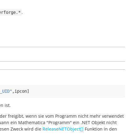
.
erforge.*
_UID"
,
ipcon
]
 ist.
eder freigibt, wenn sie vom Programm nicht mehr verwendet
 wann ein Mathematica "Programm" ein .NET Objekt nicht
esen Zweck wird die
ReleaseNETObject[]
Funktion in den