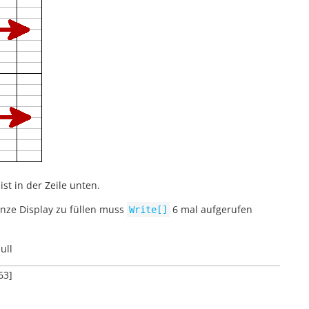
st in der Zeile unten.
anze Display zu füllen muss
6 mal aufgerufen
Write[]
ull
63]