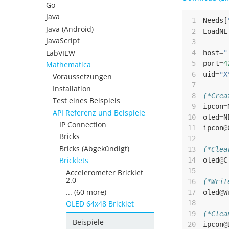
Go
Java
 1
Needs
[
Java (Android)
 2
LoadNE
JavaScript
 3
LabVIEW
 4
host
=
"
 5
port
=
4
Mathematica
 6
uid
=
"X
Voraussetzungen
 7
Installation
 8
(*Crea
Test eines Beispiels
 9
ipcon
=
API Referenz und Beispiele
10
oled
=
N
IP Connection
11
ipcon
@
Bricks
12
Bricks (Abgekündigt)
13
(*Clea
Bricklets
14
oled
@
C
15
Accelerometer Bricklet
2.0
16
(*Writ
... (60 more)
17
oled
@
W
18
OLED 64x48 Bricklet
19
(*Clea
Beispiele
20
ipcon
@