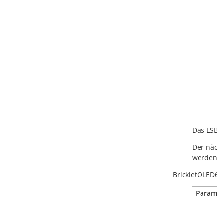
Das LSB
Der näc
werden
BrickletOLED
Param