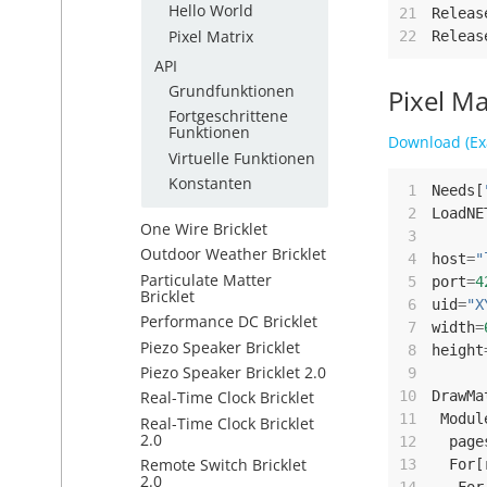
Hello World
21
Releas
Pixel Matrix
22
Releas
API
Grundfunktionen
Pixel Ma
Fortgeschrittene
Funktionen
Download (Ex
Virtuelle Funktionen
Konstanten
 1
Needs
[
 2
LoadNE
One Wire Bricklet
 3
Outdoor Weather Bricklet
 4
host
=
"
Particulate Matter
 5
port
=
4
Bricklet
 6
uid
=
"X
Performance DC Bricklet
 7
width
=
Piezo Speaker Bricklet
 8
height
Piezo Speaker Bricklet 2.0
 9
10
DrawMa
Real-Time Clock Bricklet
11
Modul
Real-Time Clock Bricklet
2.0
12
page
Remote Switch Bricklet
13
For
[
2.0