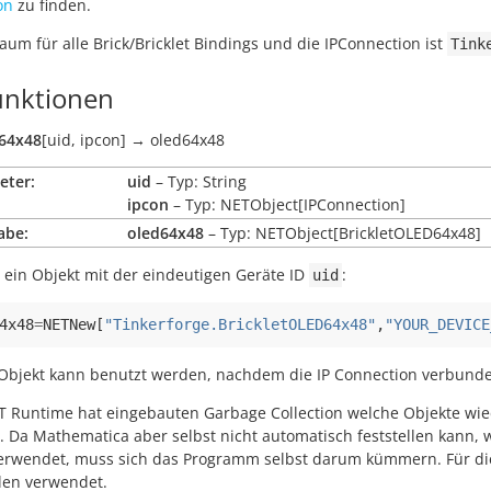
on
zu finden.
m für alle Brick/Bricklet Bindings und die IPConnection ist
Tink
nktionen
D64x48
[
uid
,
ipcon
]
→
oled64x48
eter:
uid
– Typ: String
ipcon
– Typ: NETObject[IPConnection]
abe:
oled64x48
– Typ: NETObject[BrickletOLED64x48]
 ein Objekt mit der eindeutigen Geräte ID
:
uid
4x48
=
NETNew
[
"Tinkerforge.BrickletOLED64x48"
,
"YOUR_DEVICE
Objekt kann benutzt werden, nachdem die IP Connection verbunden
T Runtime hat eingebauten Garbage Collection welche Objekte wi
 Da Mathematica aber selbst nicht automatisch feststellen kann,
erwendet, muss sich das Programm selbst darum kümmern. Für di
len verwendet.