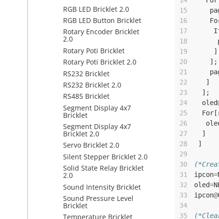
14
For
RGB LED Bricklet 2.0
15
pa
RGB LED Button Bricklet
16
Fo
17
I
Rotary Encoder Bricklet
2.0
18
Rotary Poti Bricklet
19
]
Rotary Poti Bricklet 2.0
20
];
21
pa
RS232 Bricklet
22
]
RS232 Bricklet 2.0
23
];
RS485 Bricklet
24
oled
Segment Display 4x7
25
For
[
Bricklet
26
ole
Segment Display 4x7
Bricklet 2.0
27
]
28
]
Servo Bricklet 2.0
29
Silent Stepper Bricklet 2.0
30
(*Crea
Solid State Relay Bricklet
31
ipcon
=
2.0
32
oled
=
N
Sound Intensity Bricklet
33
ipcon
@
Sound Pressure Level
Bricklet
34
35
(*Clea
Temperature Bricklet