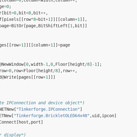
[
column
=
0
,
column
<
width
,
column
++
,
ge
=
0
;
r
[
bit
=
0
,
bit
<
8
,
bit
++
,
f
[
pixels
[[
row
*
8
+
bit
+
1
]][[
column
+
1
]],
page
=
BitOr
[
page
,
BitShiftLeft
[
1
,
bit
]]
ges
[[
row
+
1
]][[
column
+
1
]]
=
page
@
NewWindow
[
0
,
width
-1
,
0
,
Floor
[
height
/
8
]
-1
];
row
=
0
,
row
<
Floor
[
height
/
8
],
row
++
,
d
@
Write
[
pages
[[
row
+
1
]]]
te IPConnection and device object*)
NETNew
[
"Tinkerforge.IPConnection"
]
ETNew
[
"Tinkerforge.BrickletOLED64x48"
,
uid
,
ipcon
]
Connect
[
host
,
port
]
r display*)