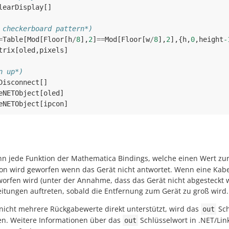
learDisplay
[]
 checkerboard pattern*)
=
Table
[
Mod
[
Floor
[
h
/
8
],
2
]
==
Mod
[
Floor
[
w
/
8
],
2
],{
h
,
0
,
height
-
trix
[
oled
,
pixels
]
n up*)
Disconnect
[]
eNETObject
[
oled
]
eNETObject
[
ipcon
]
ann jede Funktion der Mathematica Bindings, welche einen Wert zu
on wird geworfen wenn das Gerät nicht antwortet. Wenn eine Kabel
worfen wird (unter der Annahme, dass das Gerät nicht abgesteckt 
itungen auftreten, sobald die Entfernung zum Gerät zu groß wird.
 nicht mehrere Rückgabewerte direkt unterstützt, wird das
Sch
out
n. Weitere Informationen über das
Schlüsselwort in .NET/Li
out