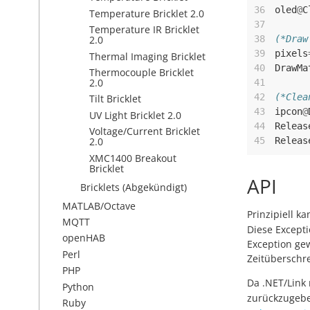
36
oled
@
C
Temperature Bricklet 2.0
37
Temperature IR Bricklet
38
(*Draw
2.0
39
pixels
Thermal Imaging Bricklet
40
DrawMa
Thermocouple Bricklet
2.0
41
42
(*Clea
Tilt Bricklet
43
ipcon
@
UV Light Bricklet 2.0
44
Releas
Voltage/Current Bricklet
45
Releas
2.0
XMC1400 Breakout
Bricklet
API
Bricklets (Abgekündigt)
MATLAB/Octave
Prinzipiell k
MQTT
Diese Excepti
openHAB
Exception ge
Perl
Zeitüberschre
PHP
Da .NET/Link
Python
zurückzugebe
Ruby