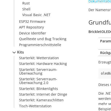
Dokumentati
Rust
Shell
Der Namensrau
Visual Basic .NET
Grundfu
ESP32 Firmware
APT Repository
BrickletOLE
Device Identifier
Quelltexte und Bug Tracking
Param
Programmierschnittstelle
Kits
Rückg
Starterkit: Wetterstation
Erzeugt
Starterkit: Hardware Hacking
Starterkit: Serverraum-
Überwachung
oled6
Starterkit: Serverraum-
Überwachung 2.0
Dieses 
Starterkit: Blinkenlights
Die .NE
Starterkit: Internet der Dinge
werden.
Starterkit: Kameraschlitten
mehr v
Tisch-Wetterstation
Beispie