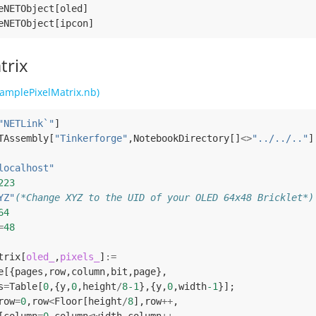
eNETObject
[
oled
]
eNETObject
[
ipcon
]
trix
amplePixelMatrix.nb)
"NETLink`"
]
TAssembly
[
"Tinkerforge"
,
NotebookDirectory
[]
<>
"../../.."
]
localhost"
223
YZ"
(*Change XYZ to the UID of your OLED 64x48 Bricklet*)
64
=
48
trix
[
oled_
,
pixels_
]
:=
e
[{
pages
,
row
,
column
,
bit
,
page
},
s
=
Table
[
0
,{
y
,
0
,
height
/
8-1
},{
y
,
0
,
width
-1
}];
row
=
0
,
row
<
Floor
[
height
/
8
],
row
++
,