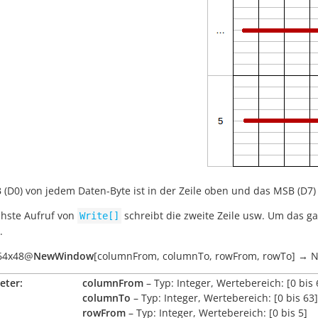
 (D0) von jedem Daten-Byte ist in der Zeile oben und das MSB (D7) i
hste Aufruf von
schreibt die zweite Zeile usw. Um das g
Write[]
.
64x48
@
NewWindow
[
columnFrom
,
columnTo
,
rowFrom
,
rowTo
]
→
N
eter:
columnFrom
– Typ: Integer, Wertebereich: [0 bis 
columnTo
– Typ: Integer, Wertebereich: [0 bis 63]
rowFrom
– Typ: Integer, Wertebereich: [0 bis 5]