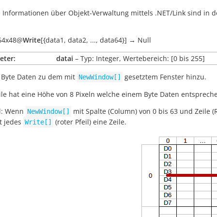
 Informationen über Objekt-Verwaltung mittels .NET/Link sind i
64x48
@
Write
[
{data1
,
data2
,
...
,
data64}
]
→
Null
eter:
datai
– Typ: Integer, Wertebereich: [0 bis 255]
 Byte Daten zu dem mit
gesetztem Fenster hinzu.
NewWindow[]
ile hat eine Höhe von 8 Pixeln welche einem Byte Daten entsprech
el: Wenn
mit Spalte (Column) von 0 bis 63 und Zeile (
NewWindow[]
t jedes
(roter Pfeil) eine Zeile.
Write[]