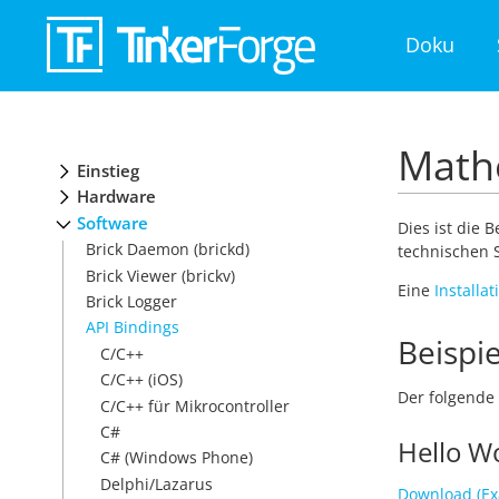
Doku
Mathe
Einstieg
Hardware
Software
Dies ist die 
Brick Daemon (brickd)
technischen S
Brick Viewer (brickv)
Eine
Installa
Brick Logger
API Bindings
Beispie
C/C++
C/C++ (iOS)
Der folgende 
C/C++ für Mikrocontroller
C#
Hello W
C# (Windows Phone)
Delphi/Lazarus
Download (Ex