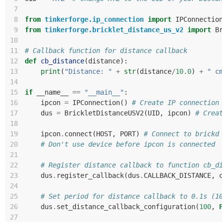
 7
 8
from
tinkerforge.ip_connection
import
IPConnectio
 9
from
tinkerforge.bricklet_distance_us_v2
import
B
10
11
# Callback function for distance callback
12
def
cb_distance
(
distance
):
13
print
(
"Distance: "
+
str
(
distance
/
10.0
)
+
" c
14
15
if
__name__
==
"__main__"
:
16
ipcon
=
IPConnection
()
# Create IP connection
17
dus
=
BrickletDistanceUSV2
(
UID
,
ipcon
)
# Crea
18
19
ipcon
.
connect
(
HOST
,
PORT
)
# Connect to brickd
20
# Don't use device before ipcon is connected
21
22
# Register distance callback to function cb_d
23
dus
.
register_callback
(
dus
.
CALLBACK_DISTANCE
,
24
25
# Set period for distance callback to 0.1s (1
26
dus
.
set_distance_callback_configuration
(
100
,
27