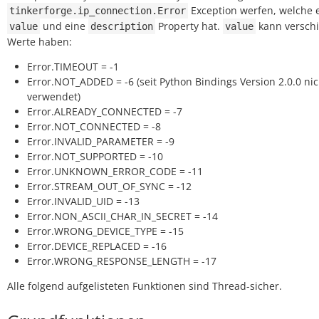
Exception werfen, welche 
tinkerforge.ip_connection.Error
und eine
Property hat.
kann versch
value
description
value
Werte haben:
Error.TIMEOUT = -1
Error.NOT_ADDED = -6 (seit Python Bindings Version 2.0.0 ni
verwendet)
Error.ALREADY_CONNECTED = -7
Error.NOT_CONNECTED = -8
Error.INVALID_PARAMETER = -9
Error.NOT_SUPPORTED = -10
Error.UNKNOWN_ERROR_CODE = -11
Error.STREAM_OUT_OF_SYNC = -12
Error.INVALID_UID = -13
Error.NON_ASCII_CHAR_IN_SECRET = -14
Error.WRONG_DEVICE_TYPE = -15
Error.DEVICE_REPLACED = -16
Error.WRONG_RESPONSE_LENGTH = -17
Alle folgend aufgelisteten Funktionen sind Thread-sicher.