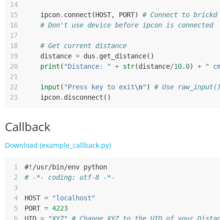
14
15
ipcon
.
connect
(
HOST
,
PORT
)
# Connect to brickd
16
# Don't use device before ipcon is connected
17
18
# Get current distance
19
distance
=
dus
.
get_distance
()
20
print
(
"Distance: "
+
str
(
distance
/
10.0
)
+
" c
21
22
input
(
"Press key to exit
\n
"
)
# Use raw_input(
23
ipcon
.
disconnect
()
Callback
Download (example_callback.py)
 1
#!/usr/bin/env python
 2
# -*- coding: utf-8 -*-
 3
 4
HOST
=
"localhost"
 5
PORT
=
4223
 6
UID
=
"XYZ"
# Change XYZ to the UID of your Dista