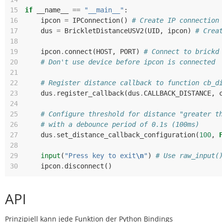
15
if
__name__
==
"__main__"
:
16
ipcon
=
IPConnection
()
# Create IP connection
17
dus
=
BrickletDistanceUSV2
(
UID
,
ipcon
)
# Crea
18
19
ipcon
.
connect
(
HOST
,
PORT
)
# Connect to brickd
20
# Don't use device before ipcon is connected
21
22
# Register distance callback to function cb_d
23
dus
.
register_callback
(
dus
.
CALLBACK_DISTANCE
,
24
25
# Configure threshold for distance "greater t
26
# with a debounce period of 0.1s (100ms)
27
dus
.
set_distance_callback_configuration
(
100
,
28
29
input
(
"Press key to exit
\n
"
)
# Use raw_input(
30
ipcon
.
disconnect
()
API
Prinzipiell kann jede Funktion der Python Bindings