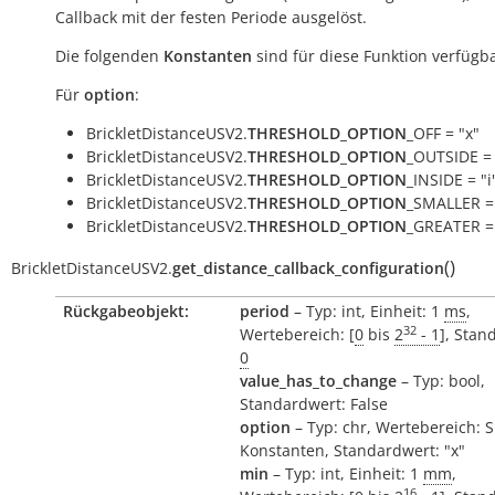
Callback mit der festen Periode ausgelöst.
Die folgenden
Konstanten
sind für diese Funktion verfügba
Für
option
:
BrickletDistanceUSV2.
THRESHOLD_OPTION
_OFF = "x"
BrickletDistanceUSV2.
THRESHOLD_OPTION
_OUTSIDE = 
BrickletDistanceUSV2.
THRESHOLD_OPTION
_INSIDE = "i
BrickletDistanceUSV2.
THRESHOLD_OPTION
_SMALLER =
BrickletDistanceUSV2.
THRESHOLD_OPTION
_GREATER =
(
)
BrickletDistanceUSV2.
get_distance_callback_configuration
Rückgabeobjekt:
period
– Typ: int, Einheit: 1
ms
,
32
Wertebereich: [
0
bis
2
- 1
], Stan
0
value_has_to_change
– Typ: bool,
Standardwert: False
option
– Typ: chr, Wertebereich: 
Konstanten, Standardwert: "x"
min
– Typ: int, Einheit: 1
mm
,
16