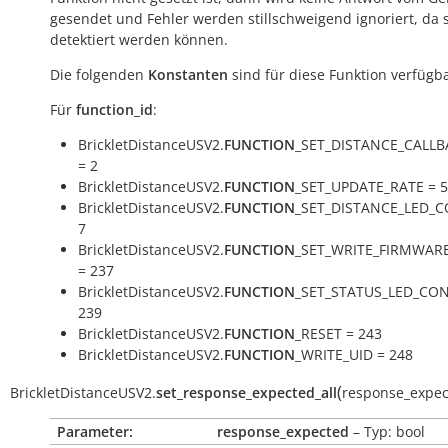
gesendet und Fehler werden stillschweigend ignoriert, da s
detektiert werden können.
Die folgenden
Konstanten
sind für diese Funktion verfügba
Für
function_id
:
BrickletDistanceUSV2.
FUNCTION
_SET_DISTANCE_CALL
= 2
BrickletDistanceUSV2.
FUNCTION
_SET_UPDATE_RATE = 5
BrickletDistanceUSV2.
FUNCTION
_SET_DISTANCE_LED_C
7
BrickletDistanceUSV2.
FUNCTION
_SET_WRITE_FIRMWAR
= 237
BrickletDistanceUSV2.
FUNCTION
_SET_STATUS_LED_CON
239
BrickletDistanceUSV2.
FUNCTION
_RESET = 243
BrickletDistanceUSV2.
FUNCTION
_WRITE_UID = 248
(
BrickletDistanceUSV2.
set_response_expected_all
response_expe
Parameter:
response_expected
– Typ: bool