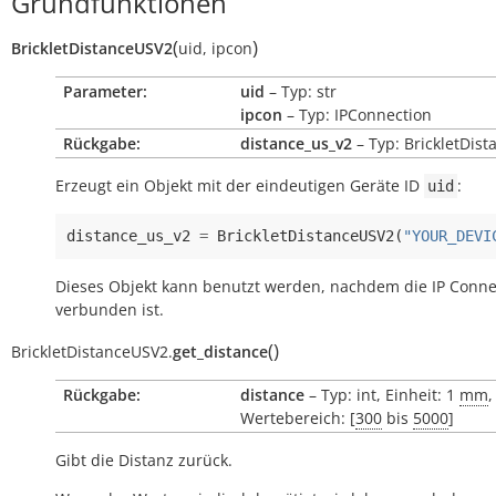
Grundfunktionen
(
)
BrickletDistanceUSV2
uid
,
ipcon
Parameter:
uid
– Typ: str
ipcon
– Typ: IPConnection
Rückgabe:
distance_us_v2
– Typ: BrickletDis
Erzeugt ein Objekt mit der eindeutigen Geräte ID
:
uid
distance_us_v2
=
BrickletDistanceUSV2
(
"YOUR_DEVI
Dieses Objekt kann benutzt werden, nachdem die IP Conne
verbunden ist.
(
)
BrickletDistanceUSV2.
get_distance
Rückgabe:
distance
– Typ: int, Einheit: 1
mm
,
Wertebereich: [
300
bis
5000
]
Gibt die Distanz zurück.