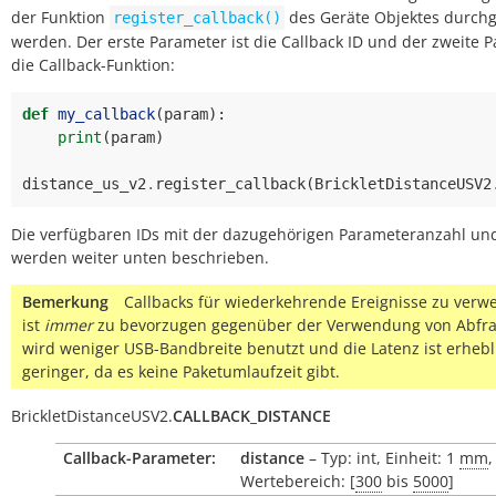
der Funktion
des Geräte Objektes durchg
register_callback()
werden. Der erste Parameter ist die Callback ID und der zweite 
die Callback-Funktion:
def
my_callback
(
param
):
print
(
param
)
distance_us_v2
.
register_callback
(
BrickletDistanceUSV2
Die verfügbaren IDs mit der dazugehörigen Parameteranzahl un
werden weiter unten beschrieben.
Bemerkung
Callbacks für wiederkehrende Ereignisse zu ver
ist
immer
zu bevorzugen gegenüber der Verwendung von Abfra
wird weniger USB-Bandbreite benutzt und die Latenz ist erhebl
geringer, da es keine Paketumlaufzeit gibt.
BrickletDistanceUSV2.
CALLBACK_DISTANCE
Callback-Parameter:
distance
– Typ: int, Einheit: 1
mm
,
Wertebereich: [
300
bis
5000
]