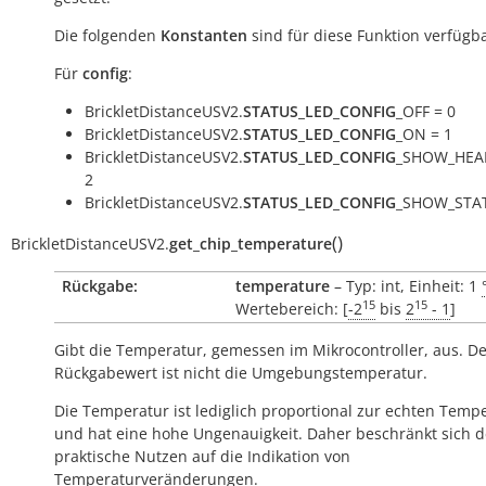
Die folgenden
Konstanten
sind für diese Funktion verfügba
Für
config
:
BrickletDistanceUSV2.
STATUS_LED_CONFIG
_OFF = 0
BrickletDistanceUSV2.
STATUS_LED_CONFIG
_ON = 1
BrickletDistanceUSV2.
STATUS_LED_CONFIG
_SHOW_HEA
2
BrickletDistanceUSV2.
STATUS_LED_CONFIG
_SHOW_STAT
(
)
BrickletDistanceUSV2.
get_chip_temperature
Rückgabe:
temperature
– Typ: int, Einheit: 1
15
15
Wertebereich: [
-2
bis
2
- 1
]
Gibt die Temperatur, gemessen im Mikrocontroller, aus. D
Rückgabewert ist nicht die Umgebungstemperatur.
Die Temperatur ist lediglich proportional zur echten Temp
und hat eine hohe Ungenauigkeit. Daher beschränkt sich d
praktische Nutzen auf die Indikation von
Temperaturveränderungen.