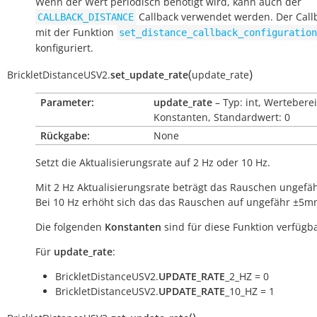
Wenn der Wert periodisch benötigt wird, kann auch der
Callback verwendet werden. Der Call
CALLBACK_DISTANCE
mit der Funktion
set_distance_callback_configuration
konfiguriert.
(
)
BrickletDistanceUSV2.
set_update_rate
update_rate
Parameter:
update_rate
– Typ: int, Wertebere
Konstanten, Standardwert: 0
Rückgabe:
None
Setzt die Aktualisierungsrate auf 2 Hz oder 10 Hz.
Mit 2 Hz Aktualisierungsrate beträgt das Rauschen ungef
Bei 10 Hz erhöht sich das das Rauschen auf ungefähr ±5m
Die folgenden
Konstanten
sind für diese Funktion verfügba
Für
update_rate
:
BrickletDistanceUSV2.
UPDATE_RATE
_2_HZ = 0
BrickletDistanceUSV2.
UPDATE_RATE
_10_HZ = 1