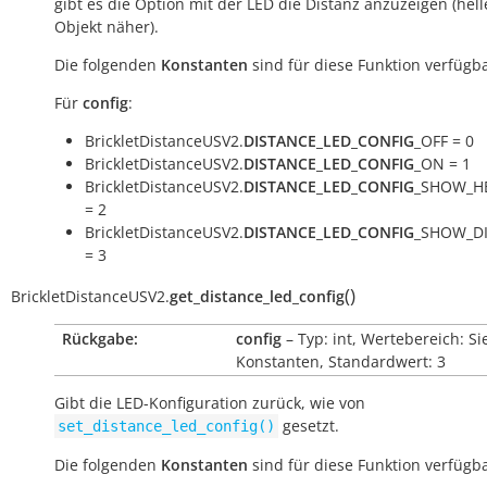
gibt es die Option mit der LED die Distanz anzuzeigen (hell
Objekt näher).
Die folgenden
Konstanten
sind für diese Funktion verfügba
Für
config
:
BrickletDistanceUSV2.
DISTANCE_LED_CONFIG
_OFF = 0
BrickletDistanceUSV2.
DISTANCE_LED_CONFIG
_ON = 1
BrickletDistanceUSV2.
DISTANCE_LED_CONFIG
_SHOW_H
= 2
BrickletDistanceUSV2.
DISTANCE_LED_CONFIG
_SHOW_D
= 3
(
)
BrickletDistanceUSV2.
get_distance_led_config
Rückgabe:
config
– Typ: int, Wertebereich: Si
Konstanten, Standardwert: 3
Gibt die LED-Konfiguration zurück, wie von
gesetzt.
set_distance_led_config()
Die folgenden
Konstanten
sind für diese Funktion verfügba