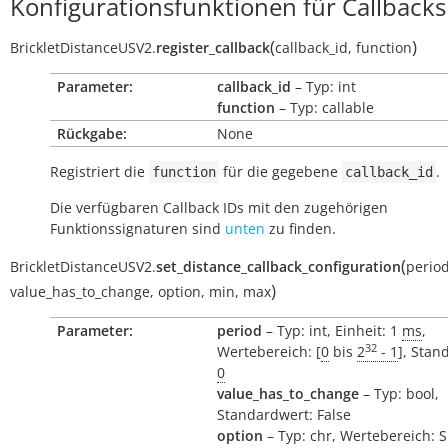
Konfigurationsfunktionen für Callbacks
(
)
BrickletDistanceUSV2.
register_callback
callback_id
,
function
Parameter:
callback_id
– Typ: int
function
– Typ: callable
Rückgabe:
None
Registriert die
für die gegebene
.
function
callback_id
Die verfügbaren Callback IDs mit den zugehörigen
Funktionssignaturen sind
unten
zu finden.
(
BrickletDistanceUSV2.
set_distance_callback_configuration
perio
)
value_has_to_change
,
option
,
min
,
max
Parameter:
period
– Typ: int, Einheit: 1
ms
,
32
Wertebereich: [
0
bis
2
- 1
], Stan
0
value_has_to_change
– Typ: bool,
Standardwert: False
option
– Typ: chr, Wertebereich: 