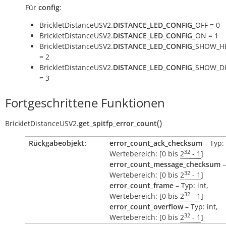
Für
config
:
BrickletDistanceUSV2.
DISTANCE_LED_CONFIG
_OFF = 0
BrickletDistanceUSV2.
DISTANCE_LED_CONFIG
_ON = 1
BrickletDistanceUSV2.
DISTANCE_LED_CONFIG
_SHOW_H
= 2
BrickletDistanceUSV2.
DISTANCE_LED_CONFIG
_SHOW_D
= 3
Fortgeschrittene Funktionen
(
)
BrickletDistanceUSV2.
get_spitfp_error_count
Rückgabeobjekt:
error_count_ack_checksum
– Typ: 
32
Wertebereich: [0 bis
2
- 1
]
error_count_message_checksum
–
32
Wertebereich: [0 bis
2
- 1
]
error_count_frame
– Typ: int,
32
Wertebereich: [0 bis
2
- 1
]
error_count_overflow
– Typ: int,
32
Wertebereich: [0 bis
2
- 1
]