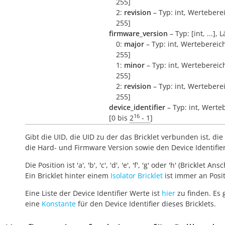
255]
2:
revision
– Typ: int, Werteberei
255]
firmware_version
– Typ: [int, ...], 
0:
major
– Typ: int, Wertebereich
255]
1:
minor
– Typ: int, Wertebereich
255]
2:
revision
– Typ: int, Werteberei
255]
device_identifier
– Typ: int, Werte
16
[0 bis
2
- 1
]
Gibt die UID, die UID zu der das Bricklet verbunden ist, die 
die Hard- und Firmware Version sowie den Device Identifie
Die Position ist 'a', 'b', 'c', 'd', 'e', 'f', 'g' oder 'h' (Bricklet Ans
Ein Bricklet hinter einem
Isolator Bricklet
ist immer an Positi
Eine Liste der Device Identifier Werte ist
hier
zu finden. Es 
eine
Konstante
für den Device Identifier dieses Bricklets.