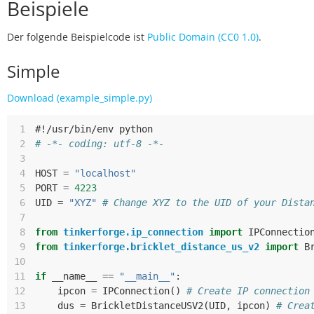
Beispiele
Der folgende Beispielcode ist
Public Domain (CC0 1.0)
.
Simple
Download (example_simple.py)
 1
#!/usr/bin/env python
 2
# -*- coding: utf-8 -*-
 3
 4
HOST
=
"localhost"
 5
PORT
=
4223
 6
UID
=
"XYZ"
# Change XYZ to the UID of your Dista
 7
 8
from
tinkerforge.ip_connection
import
IPConnectio
 9
from
tinkerforge.bricklet_distance_us_v2
import
B
10
11
if
__name__
==
"__main__"
:
12
ipcon
=
IPConnection
()
# Create IP connection
13
dus
=
BrickletDistanceUSV2
(
UID
,
ipcon
)
# Crea