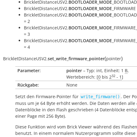
BrickletDistanceUSV2.
BOOTLOADER_MODE
_BOOTLOADE
BrickletDistanceUSV2.
BOOTLOADER_MODE
_FIRMWARE 
BrickletDistanceUSV2.
BOOTLOADER_MODE
_BOOTLOAD
= 2
BrickletDistanceUSV2.
BOOTLOADER_MODE
_FIRMWARE
= 3
BrickletDistanceUSV2.
BOOTLOADER_MODE
_FIRMWARE
= 4
(
)
BrickletDistanceUSV2.
set_write_firmware_pointer
pointer
Parameter:
pointer
– Typ: int, Einheit: 1
B
,
32
Wertebereich: [
0
bis
2
- 1
]
Rückgabe:
None
Setzt den Firmware-Pointer für
. Der Po
write_firmware()
muss um je 64 Byte erhöht werden. Die Daten werden alle 
Datenblöcke in den Flash geschrieben (4 Datenblöcke ent
einer Page mit 256 Byte).
Diese Funktion wird vom Brick Viewer während des Flashe
benutzt. In einem normalem Nutzerprogramm sollte diese 