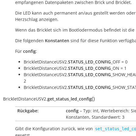
empfangenen Datenpaketen zwischen Brick und Bricklet.
Die LED kann auch permanent an/aus gestellt werden oder
Herzschlag anzeigen.
Wenn das Bricklet sich im Bootlodermodus befindet ist die
Die folgenden
Konstanten
sind für diese Funktion verfügba
Für
config
:
BrickletDistanceUSV2.
STATUS_LED_CONFIG
_OFF = 0
BrickletDistanceUSV2.
STATUS_LED_CONFIG
_ON = 1
BrickletDistanceUSV2.
STATUS_LED_CONFIG
_SHOW_HEA
2
BrickletDistanceUSV2.
STATUS_LED_CONFIG
_SHOW_STAT
(
)
BrickletDistanceUSV2.
get_status_led_config
Rückgabe:
config
– Typ: int, Wertebereich: Si
Konstanten, Standardwert: 3
Gibt die Konfiguration zurück, wie von
set_status_led_c
gesetzt.