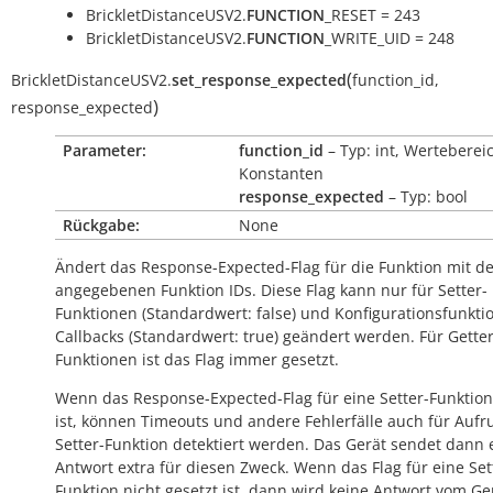
BrickletDistanceUSV2.
FUNCTION
_RESET = 243
BrickletDistanceUSV2.
FUNCTION
_WRITE_UID = 248
(
BrickletDistanceUSV2.
set_response_expected
function_id
,
)
response_expected
Parameter:
function_id
– Typ: int, Werteberei
Konstanten
response_expected
– Typ: bool
Rückgabe:
None
Ändert das Response-Expected-Flag für die Funktion mit d
angegebenen Funktion IDs. Diese Flag kann nur für Setter-
Funktionen (Standardwert:
false
) und Konfigurationsfunkti
Callbacks (Standardwert:
true
) geändert werden. Für Getter
Funktionen ist das Flag immer gesetzt.
Wenn das Response-Expected-Flag für eine Setter-Funktion
ist, können Timeouts und andere Fehlerfälle auch für Aufr
Setter-Funktion detektiert werden. Das Gerät sendet dann 
Antwort extra für diesen Zweck. Wenn das Flag für eine Set
Funktion nicht gesetzt ist, dann wird keine Antwort vom Ge