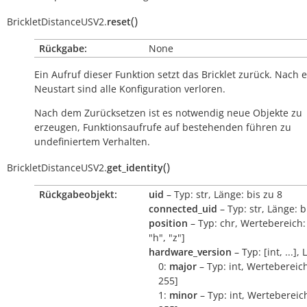
(
)
BrickletDistanceUSV2.
reset
Rückgabe:
None
Ein Aufruf dieser Funktion setzt das Bricklet zurück. Nach
Neustart sind alle Konfiguration verloren.
Nach dem Zurücksetzen ist es notwendig neue Objekte zu
erzeugen, Funktionsaufrufe auf bestehenden führen zu
undefiniertem Verhalten.
(
)
BrickletDistanceUSV2.
get_identity
Rückgabeobjekt:
uid
– Typ: str, Länge: bis zu 8
connected_uid
– Typ: str, Länge: b
position
– Typ: chr, Wertebereich: 
"h", "z"]
hardware_version
– Typ: [int, ...],
0:
major
– Typ: int, Wertebereich
255]
1:
minor
– Typ: int, Wertebereich