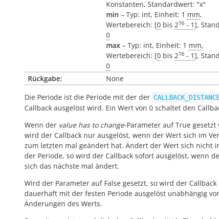
Konstanten, Standardwert: "x"
min
– Typ: int, Einheit: 1
mm
,
16
Wertebereich: [
0
bis
2
- 1
], Stan
0
max
– Typ: int, Einheit: 1
mm
,
16
Wertebereich: [
0
bis
2
- 1
], Stan
0
Rückgabe:
None
Die Periode ist die Periode mit der der
CALLBACK_DISTANC
Callback ausgelöst wird. Ein Wert von 0 schaltet den Callba
Wenn der
value has to change
-Parameter auf True gesetzt 
wird der Callback nur ausgelöst, wenn der Wert sich im Ver
zum letzten mal geändert hat. Ändert der Wert sich nicht 
der Periode, so wird der Callback sofort ausgelöst, wenn d
sich das nächste mal ändert.
Wird der Parameter auf False gesetzt, so wird der Callback
dauerhaft mit der festen Periode ausgelöst unabhängig vo
Änderungen des Werts.