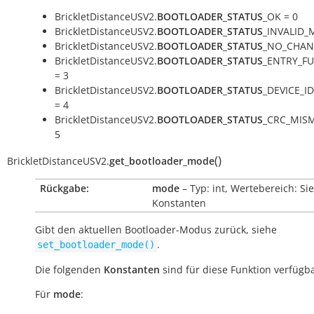
BrickletDistanceUSV2.
BOOTLOADER_STATUS
_OK = 0
BrickletDistanceUSV2.
BOOTLOADER_STATUS
_INVALID_
BrickletDistanceUSV2.
BOOTLOADER_STATUS
_NO_CHAN
BrickletDistanceUSV2.
BOOTLOADER_STATUS
_ENTRY_F
= 3
BrickletDistanceUSV2.
BOOTLOADER_STATUS
_DEVICE_I
= 4
BrickletDistanceUSV2.
BOOTLOADER_STATUS
_CRC_MIS
5
(
)
BrickletDistanceUSV2.
get_bootloader_mode
Rückgabe:
mode
– Typ: int, Wertebereich: Si
Konstanten
Gibt den aktuellen Bootloader-Modus zurück, siehe
.
set_bootloader_mode()
Die folgenden
Konstanten
sind für diese Funktion verfügba
Für
mode
: