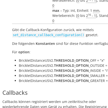
Wertebereich: [
0
bis
2
- 1
], Stan
0
max
– Typ: int, Einheit: 1
mm
,
16
Wertebereich: [
0
bis
2
- 1
], Stan
0
Gibt die Callback-Konfiguration zurück, wie mittels
gesetzt.
set_distance_callback_configuration()
Die folgenden
Konstanten
sind für diese Funktion verfügba
Für
option
:
BrickletDistanceUSV2.
THRESHOLD_OPTION
_OFF = "x"
BrickletDistanceUSV2.
THRESHOLD_OPTION
_OUTSIDE = 
BrickletDistanceUSV2.
THRESHOLD_OPTION
_INSIDE = "i
BrickletDistanceUSV2.
THRESHOLD_OPTION
_SMALLER =
BrickletDistanceUSV2.
THRESHOLD_OPTION
_GREATER =
Callbacks
Callbacks können registriert werden um zeitkritische oder
wiederkehrende Daten vom Gerät zu erhalten. Die Registrierung