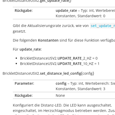
(
)
BrickletDistanceUSV2.
get_update_rate
Rückgabe:
update_rate
– Typ: int, Wertebere
Konstanten, Standardwert: 0
Gibt die Aktualisierungsrate zurück, wie von
set_update_
gesetzt.
Die folgenden
Konstanten
sind für diese Funktion verfügba
Für
update_rate
:
BrickletDistanceUSV2.
UPDATE_RATE
_2_HZ = 0
BrickletDistanceUSV2.
UPDATE_RATE
_10_HZ = 1
(
)
BrickletDistanceUSV2.
set_distance_led_config
config
Parameter:
config
– Typ: int, Wertebereich: Si
Konstanten, Standardwert: 3
Rückgabe:
None
Konfiguriert die Distanz-LED. Die LED kann ausgeschaltet,
eingeschaltet, im Herzschlagmodus betrieben werden. Zusä