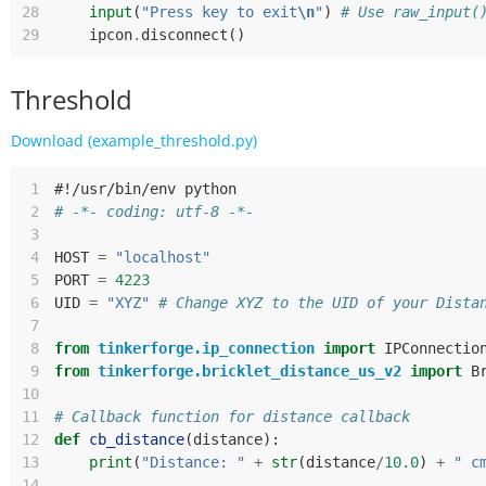
28
input
(
"Press key to exit
\n
"
)
# Use raw_input(
29
ipcon
.
disconnect
()
Threshold
Download (example_threshold.py)
 1
#!/usr/bin/env python
 2
# -*- coding: utf-8 -*-
 3
 4
HOST
=
"localhost"
 5
PORT
=
4223
 6
UID
=
"XYZ"
# Change XYZ to the UID of your Dista
 7
 8
from
tinkerforge.ip_connection
import
IPConnectio
 9
from
tinkerforge.bricklet_distance_us_v2
import
B
10
11
# Callback function for distance callback
12
def
cb_distance
(
distance
):
13
print
(
"Distance: "
+
str
(
distance
/
10.0
)
+
" c
14