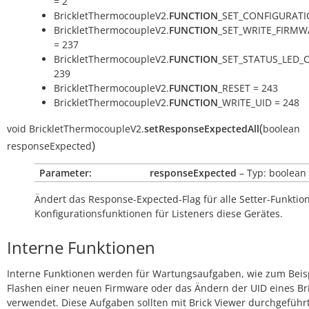
= 2
BrickletThermocoupleV2.
FUNCTION
_SET_CONFIGURATI
BrickletThermocoupleV2.
FUNCTION
_SET_WRITE_FIRMW
= 237
BrickletThermocoupleV2.
FUNCTION
_SET_STATUS_LED_
239
BrickletThermocoupleV2.
FUNCTION
_RESET = 243
BrickletThermocoupleV2.
FUNCTION
_WRITE_UID = 248
(
void
BrickletThermocoupleV2.
setResponseExpectedAll
boolean
)
responseExpected
Parameter:
responseExpected
– Typ: boolean
Ändert das Response-Expected-Flag für alle Setter-Funkti
Konfigurationsfunktionen für Listeners diese Gerätes.
Interne Funktionen
Interne Funktionen werden für Wartungsaufgaben, wie zum Beis
Flashen einer neuen Firmware oder das Ändern der UID eines Bri
verwendet. Diese Aufgaben sollten mit Brick Viewer durchgeführ