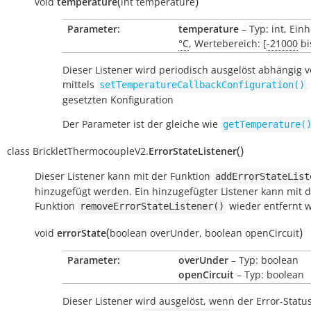
(
)
void
temperature
int
temperature
Parameter:
temperature
– Typ: int, Einh
°C
, Wertebereich: [
-21000
bi
Dieser Listener wird periodisch ausgelöst abhängig 
mittels
setTemperatureCallbackConfiguration()
gesetzten Konfiguration
Der Parameter ist der gleiche wie
getTemperature(
(
)
class
BrickletThermocoupleV2.
ErrorStateListener
Dieser Listener kann mit der Funktion
addErrorStateList
hinzugefügt werden. Ein hinzugefügter Listener kann mit 
Funktion
wieder entfernt 
removeErrorStateListener()
(
)
void
errorState
boolean
overUnder
,
boolean
openCircuit
Parameter:
overUnder
– Typ: boolean
openCircuit
– Typ: boolean
Dieser Listener wird ausgelöst, wenn der Error-Status