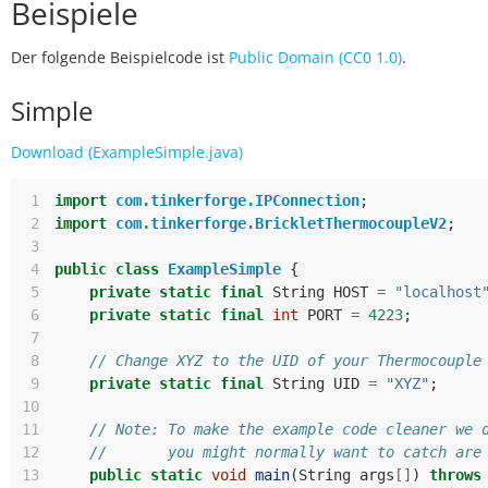
Beispiele
Der folgende Beispielcode ist
Public Domain (CC0 1.0)
.
Simple
Download (ExampleSimple.java)
 1
import
com.tinkerforge.IPConnection
;
 2
import
com.tinkerforge.BrickletThermocoupleV2
;
 3
 4
public
class
ExampleSimple
{
 5
private
static
final
String
HOST
=
"localhost
 6
private
static
final
int
PORT
=
4223
;
 7
 8
// Change XYZ to the UID of your Thermocouple
 9
private
static
final
String
UID
=
"XYZ"
;
10
11
// Note: To make the example code cleaner we 
12
//       you might normally want to catch are
13
public
static
void
main
(
String
args
[]
)
throws