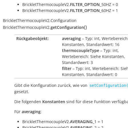
BrickletThermocoupleV2.
FILTER_OPTION
_50HZ = 0
BrickletThermocoupleV2.
FILTER_OPTION
_60HZ = 1
BrickletThermocoupleV2.Configuration
(
)
BrickletThermocoupleV2.
getConfiguration
Rückgabeobjekt:
averaging
– Typ: int, Wertebereich
Konstanten, Standardwert: 16
thermocoupleType
– Typ: int,
Wertebereich: Siehe Konstanten,
Standardwert: 3
filter
– Typ: int, Wertebereich: Sie
Konstanten, Standardwert: 0
Gibt die Konfiguration zurück, wie von
setConfiguration
gesetzt.
Die folgenden
Konstanten
sind für diese Funktion verfügba
Für
averaging
:
BrickletThermocoupleV2.
AVERAGING
_1 = 1
BrickletThermocoupleV2.
AVERAGING
_2 = 2