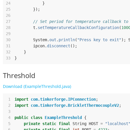
24
}
25
});
26
27
// Set period for temperature callback to
28
t
.
setTemperatureCallbackConfiguration
(
100
29
30
System
.
out
.
println
(
"Press key to exit"
);
31
ipcon
.
disconnect
();
32
}
33
}
Threshold
Download (ExampleThreshold.java)
 1
import
com.tinkerforge.IPConnection
;
 2
import
com.tinkerforge.BrickletThermocoupleV2
;
 3
 4
public
class
ExampleThreshold
{
 5
private
static
final
String
HOST
=
"localhost
 6
private
static
final
int
PORT
=
4223
;