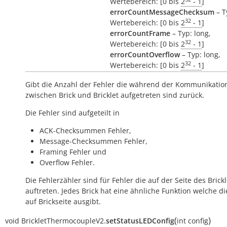
Wertebereich: [0 bis
2
- 1
]
errorCountMessageChecksum
– T
32
Wertebereich: [0 bis
2
- 1
]
errorCountFrame
– Typ: long,
32
Wertebereich: [0 bis
2
- 1
]
errorCountOverflow
– Typ: long,
32
Wertebereich: [0 bis
2
- 1
]
Gibt die Anzahl der Fehler die während der Kommunikatio
zwischen Brick und Bricklet aufgetreten sind zurück.
Die Fehler sind aufgeteilt in
ACK-Checksummen Fehler,
Message-Checksummen Fehler,
Framing Fehler und
Overflow Fehler.
Die Fehlerzähler sind für Fehler die auf der Seite des Brickl
auftreten. Jedes Brick hat eine ähnliche Funktion welche di
auf Brickseite ausgibt.
(
)
void
BrickletThermocoupleV2.
setStatusLEDConfig
int
config