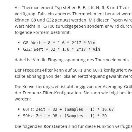
Als Thermoelement-Typ stehen B, E, J, K, N, R, S und T zur
Verfügung. Falls ein anderes Thermoelement benutzt werde
können G8 und G32 genutzt werden. Mit diesen Typen wir
Wert nicht in °C/100 zurückgegeben sondern er wird durch
folgende Formeln bestimmt:
G8:
Wert
=
8
*
1.6
*
2^17
*
Vin
G32:
Wert
=
32
*
1.6
*
2^17
*
Vin
dabei ist Vin die Eingangsspannung des Thermoelements.
Der Frequenz-Filter kann auf 50Hz und 60Hz konfiguriert w
sollte abhängig von der lokalen Netzfrequenz gewählt wer
Die Konvertierungszeit ist abhängig von der Averaging-Gr
der Frequenz-Filter-Konfiguration. Sie kann wie folgt best
werden:
60Hz:
Zeit
=
82
+
(Samples
-
1)
*
16.67
50Hz:
Zeit
=
98
+
(Samples
-
1)
*
20
Die folgenden
Konstanten
sind für diese Funktion verfügba