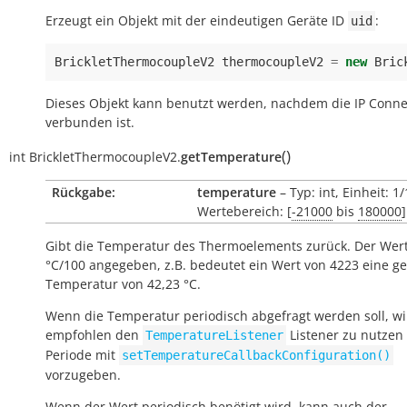
Erzeugt ein Objekt mit der eindeutigen Geräte ID
:
uid
BrickletThermocoupleV2
thermocoupleV2
=
new
Bric
Dieses Objekt kann benutzt werden, nachdem die IP Conne
verbunden ist.
(
)
int
BrickletThermocoupleV2.
getTemperature
Rückgabe:
temperature
– Typ: int, Einheit: 1
Wertebereich: [
-21000
bis
180000
]
Gibt die Temperatur des Thermoelements zurück. Der Wert
°C/100 angegeben, z.B. bedeutet ein Wert von 4223 eine 
Temperatur von 42,23 °C.
Wenn die Temperatur periodisch abgefragt werden soll, wi
empfohlen den
Listener zu nutzen
TemperatureListener
Periode mit
setTemperatureCallbackConfiguration()
vorzugeben.
Wenn der Wert periodisch benötigt wird, kann auch der