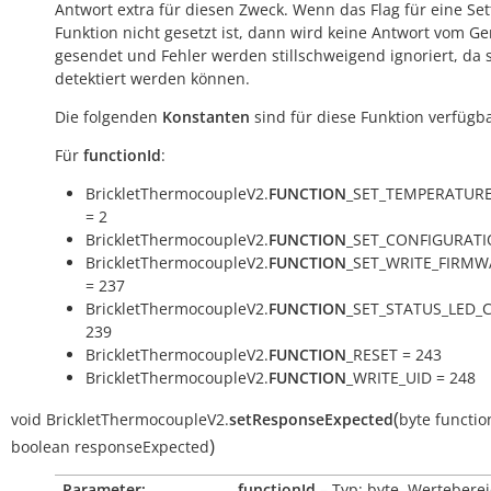
Antwort extra für diesen Zweck. Wenn das Flag für eine Set
Funktion nicht gesetzt ist, dann wird keine Antwort vom Ge
gesendet und Fehler werden stillschweigend ignoriert, da s
detektiert werden können.
Die folgenden
Konstanten
sind für diese Funktion verfügba
Für
functionId
:
BrickletThermocoupleV2.
FUNCTION
_SET_TEMPERATUR
= 2
BrickletThermocoupleV2.
FUNCTION
_SET_CONFIGURATI
BrickletThermocoupleV2.
FUNCTION
_SET_WRITE_FIRMW
= 237
BrickletThermocoupleV2.
FUNCTION
_SET_STATUS_LED_
239
BrickletThermocoupleV2.
FUNCTION
_RESET = 243
BrickletThermocoupleV2.
FUNCTION
_WRITE_UID = 248
(
void
BrickletThermocoupleV2.
setResponseExpected
byte
functio
)
boolean
responseExpected
Parameter:
functionId
– Typ: byte, Werteberei