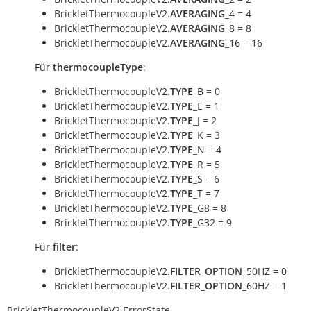
BrickletThermocoupleV2.
AVERAGING
_4 = 4
BrickletThermocoupleV2.
AVERAGING
_8 = 8
BrickletThermocoupleV2.
AVERAGING
_16 = 16
Für
thermocoupleType
:
BrickletThermocoupleV2.
TYPE
_B = 0
BrickletThermocoupleV2.
TYPE
_E = 1
BrickletThermocoupleV2.
TYPE
_J = 2
BrickletThermocoupleV2.
TYPE
_K = 3
BrickletThermocoupleV2.
TYPE
_N = 4
BrickletThermocoupleV2.
TYPE
_R = 5
BrickletThermocoupleV2.
TYPE
_S = 6
BrickletThermocoupleV2.
TYPE
_T = 7
BrickletThermocoupleV2.
TYPE
_G8 = 8
BrickletThermocoupleV2.
TYPE
_G32 = 9
Für
filter
:
BrickletThermocoupleV2.
FILTER_OPTION
_50HZ = 0
BrickletThermocoupleV2.
FILTER_OPTION
_60HZ = 1
BrickletThermocoupleV2.ErrorState