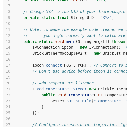
 7
 8
// Change XYZ to the UID of your Thermocouple
 9
private
static
final
String
UID
=
"XYZ"
;
10
11
// Note: To make the example code cleaner we 
12
//       you might normally want to catch are
13
public
static
void
main
(
String
args
[]
)
throws
14
IPConnection
ipcon
=
new
IPConnection
();
15
BrickletThermocoupleV2
t
=
new
BrickletTh
16
17
ipcon
.
connect
(
HOST
,
PORT
);
// Connect to 
18
// Don't use device before ipcon is conne
19
20
// Add temperature listener
21
t
.
addTemperatureListener
(
new
BrickletTher
22
public
void
temperature
(
int
temperatu
23
System
.
out
.
println
(
"Temperature: 
24
}
25
});
26
27
// Configure threshold for temperature "g