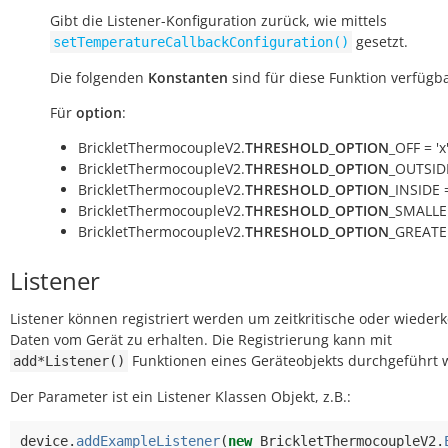
Gibt die Listener-Konfiguration zurück, wie mittels
gesetzt.
setTemperatureCallbackConfiguration()
Die folgenden
Konstanten
sind für diese Funktion verfügba
Für
option
:
BrickletThermocoupleV2.
THRESHOLD_OPTION
_OFF = 'x
BrickletThermocoupleV2.
THRESHOLD_OPTION
_OUTSIDE
BrickletThermocoupleV2.
THRESHOLD_OPTION
_INSIDE =
BrickletThermocoupleV2.
THRESHOLD_OPTION
_SMALLER
BrickletThermocoupleV2.
THRESHOLD_OPTION
_GREATER
Listener
Listener können registriert werden um zeitkritische oder wiede
Daten vom Gerät zu erhalten. Die Registrierung kann mit
Funktionen eines Geräteobjekts durchgeführt 
add*Listener()
Der Parameter ist ein Listener Klassen Objekt, z.B.:
device
.
addExampleListener
(
new
BrickletThermocoupleV2
.