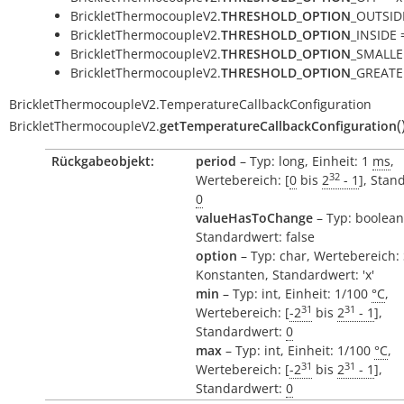
BrickletThermocoupleV2.
THRESHOLD_OPTION
_OUTSIDE
BrickletThermocoupleV2.
THRESHOLD_OPTION
_INSIDE =
BrickletThermocoupleV2.
THRESHOLD_OPTION
_SMALLER
BrickletThermocoupleV2.
THRESHOLD_OPTION
_GREATER
BrickletThermocoupleV2.TemperatureCallbackConfiguration
(
BrickletThermocoupleV2.
getTemperatureCallbackConfiguration
Rückgabeobjekt:
period
– Typ: long, Einheit: 1
ms
,
32
Wertebereich: [
0
bis
2
- 1
], Stan
0
valueHasToChange
– Typ: boolean
Standardwert: false
option
– Typ: char, Wertebereich:
Konstanten, Standardwert: 'x'
min
– Typ: int, Einheit: 1/100
°C
,
31
31
Wertebereich: [
-2
bis
2
- 1
],
Standardwert:
0
max
– Typ: int, Einheit: 1/100
°C
,
31
31
Wertebereich: [
-2
bis
2
- 1
],
Standardwert:
0