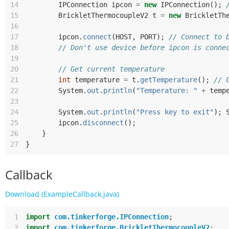
14
IPConnection
ipcon
=
new
IPConnection
();
15
BrickletThermocoupleV2
t
=
new
BrickletTh
16
17
ipcon
.
connect
(
HOST
,
PORT
);
// Connect to 
18
// Don't use device before ipcon is conne
19
20
// Get current temperature
21
int
temperature
=
t
.
getTemperature
();
// 
22
System
.
out
.
println
(
"Temperature: "
+
temp
23
24
System
.
out
.
println
(
"Press key to exit"
);
25
ipcon
.
disconnect
();
26
}
27
}
Callback
Download (ExampleCallback.java)
 1
import
com.tinkerforge.IPConnection
;
 2
import
com.tinkerforge.BrickletThermocoupleV2
;