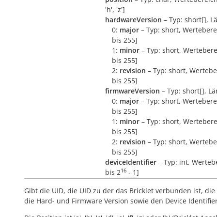
'h', 'z']
hardwareVersion
– Typ: short[], L
0:
major
– Typ: short, Wertebere
bis 255]
1:
minor
– Typ: short, Wertebere
bis 255]
2:
revision
– Typ: short, Wertebe
bis 255]
firmwareVersion
– Typ: short[], Lä
0:
major
– Typ: short, Wertebere
bis 255]
1:
minor
– Typ: short, Wertebere
bis 255]
2:
revision
– Typ: short, Wertebe
bis 255]
deviceIdentifier
– Typ: int, Werteb
16
bis
2
- 1
]
Gibt die UID, die UID zu der das Bricklet verbunden ist, die 
die Hard- und Firmware Version sowie den Device Identifie