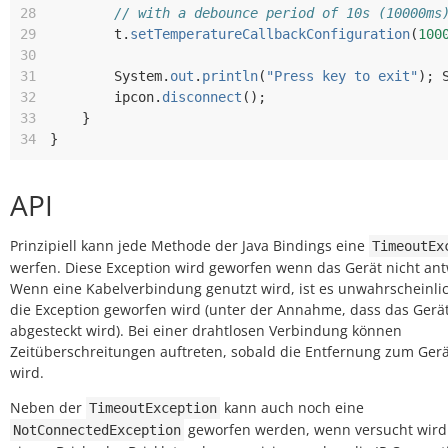
28
// with a debounce period of 10s (10000ms
29
t
.
setTemperatureCallbackConfiguration
(
100
30
31
System
.
out
.
println
(
"Press key to exit"
);
32
ipcon
.
disconnect
();
33
}
34
}
API
Prinzipiell kann jede Methode der Java Bindings eine
TimeoutEx
werfen. Diese Exception wird geworfen wenn das Gerät nicht ant
Wenn eine Kabelverbindung genutzt wird, ist es unwahrscheinlic
die Exception geworfen wird (unter der Annahme, dass das Gerät
abgesteckt wird). Bei einer drahtlosen Verbindung können
Zeitüberschreitungen auftreten, sobald die Entfernung zum Gerä
wird.
Neben der
kann auch noch eine
TimeoutException
geworfen werden, wenn versucht wird
NotConnectedException