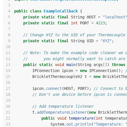
 3
 4
public
class
ExampleCallback
{
 5
private
static
final
String
HOST
=
"localhost
 6
private
static
final
int
PORT
=
4223
;
 7
 8
// Change XYZ to the UID of your Thermocouple
 9
private
static
final
String
UID
=
"XYZ"
;
10
11
// Note: To make the example code cleaner we 
12
//       you might normally want to catch are
13
public
static
void
main
(
String
args
[]
)
throws
14
IPConnection
ipcon
=
new
IPConnection
();
15
BrickletThermocoupleV2
t
=
new
BrickletTh
16
17
ipcon
.
connect
(
HOST
,
PORT
);
// Connect to 
18
// Don't use device before ipcon is conne
19
20
// Add temperature listener
21
t
.
addTemperatureListener
(
new
BrickletTher
22
public
void
temperature
(
int
temperatu
23
System
.
out
.
println
(
"Temperature: 