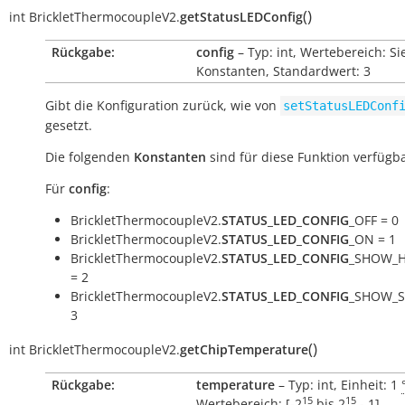
(
)
int
BrickletThermocoupleV2.
getStatusLEDConfig
Rückgabe:
config
– Typ: int, Wertebereich: Si
Konstanten, Standardwert: 3
Gibt die Konfiguration zurück, wie von
setStatusLEDConf
gesetzt.
Die folgenden
Konstanten
sind für diese Funktion verfügba
Für
config
:
BrickletThermocoupleV2.
STATUS_LED_CONFIG
_OFF = 0
BrickletThermocoupleV2.
STATUS_LED_CONFIG
_ON = 1
BrickletThermocoupleV2.
STATUS_LED_CONFIG
_SHOW_H
= 2
BrickletThermocoupleV2.
STATUS_LED_CONFIG
_SHOW_S
3
(
)
int
BrickletThermocoupleV2.
getChipTemperature
Rückgabe:
temperature
– Typ: int, Einheit: 1
15
15
Wertebereich: [
-2
bis
2
- 1
]