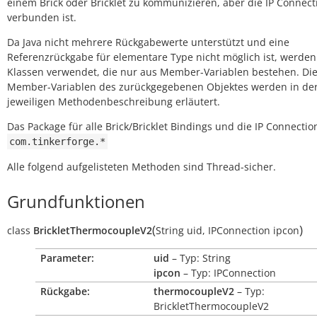
einem Brick oder Bricklet zu kommunizieren, aber die IP Connect
verbunden ist.
Da Java nicht mehrere Rückgabewerte unterstützt und eine
Referenzrückgabe für elementare Type nicht möglich ist, werden
Klassen verwendet, die nur aus Member-Variablen bestehen. Di
Member-Variablen des zurückgegebenen Objektes werden in de
jeweiligen Methodenbeschreibung erläutert.
Das Package für alle Brick/Bricklet Bindings und die IP Connection
com.tinkerforge.*
Alle folgend aufgelisteten Methoden sind Thread-sicher.
Grundfunktionen
(
)
class
BrickletThermocoupleV2
String
uid
,
IPConnection
ipcon
Parameter:
uid
– Typ: String
ipcon
– Typ: IPConnection
Rückgabe:
thermocoupleV2
– Typ:
BrickletThermocoupleV2