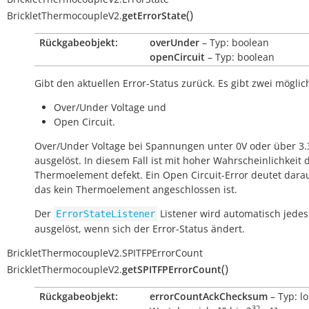
(
)
BrickletThermocoupleV2.
getErrorState
Rückgabeobjekt:
overUnder
– Typ: boolean
openCircuit
– Typ: boolean
Gibt den aktuellen Error-Status zurück. Es gibt zwei möglic
Over/Under Voltage und
Open Circuit.
Over/Under Voltage bei Spannungen unter 0V oder über 3.
ausgelöst. In diesem Fall ist mit hoher Wahrscheinlichkeit 
Thermoelement defekt. Ein Open Circuit-Error deutet darau
das kein Thermoelement angeschlossen ist.
Der
Listener wird automatisch jedes
ErrorStateListener
ausgelöst, wenn sich der Error-Status ändert.
BrickletThermocoupleV2.SPITFPErrorCount
(
)
BrickletThermocoupleV2.
getSPITFPErrorCount
Rückgabeobjekt:
errorCountAckChecksum
– Typ: lo
32