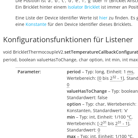
Die Position ist 'a', 'b', 'c', 'd', 'e', 'f', 'g' oder 'h' (Bricklet Ans
Ein Bricklet hinter einem
Isolator Bricklet
ist immer an Positi
Eine Liste der Device Identifier Werte ist
hier
zu finden. Es 
eine
Konstante
für den Device Identifier dieses Bricklets.
Konfigurationsfunktionen für Listener
void
BrickletThermocoupleV2.
setTemperatureCallbackConfigura
period
,
boolean
valueHasToChange
,
char
option
,
int
min
,
int
max
Parameter:
period
– Typ: long, Einheit: 1
ms
,
32
Wertebereich: [
0
bis
2
- 1
], Stan
0
valueHasToChange
– Typ: boolean
Standardwert: false
option
– Typ: char, Wertebereich:
Konstanten, Standardwert: 'x'
min
– Typ: int, Einheit: 1/100
°C
,
31
31
Wertebereich: [
-2
bis
2
- 1
],
Standardwert:
0
max
– Typ: int, Einheit: 1/100
°C
,