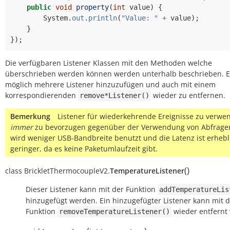
public
void
property
(
int
value
)
{
System
.
out
.
println
(
"Value: "
+
value
);
}
});
Die verfügbaren Listener Klassen mit den Methoden welche
überschrieben werden können werden unterhalb beschrieben. Es
möglich mehrere Listener hinzuzufügen und auch mit einem
korrespondierenden
wieder zu entfernen.
remove*Listener()
Bemerkung
Listener für wiederkehrende Ereignisse zu verwen
immer
zu bevorzugen gegenüber der Verwendung von Abfragen
wird weniger USB-Bandbreite benutzt und die Latenz ist erhebl
geringer, da es keine Paketumlaufzeit gibt.
(
)
class
BrickletThermocoupleV2.
TemperatureListener
Dieser Listener kann mit der Funktion
addTemperatureLis
hinzugefügt werden. Ein hinzugefügter Listener kann mit 
Funktion
wieder entfernt
removeTemperatureListener()