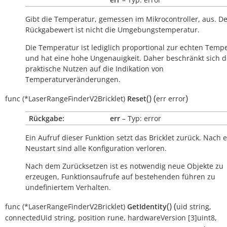
Gibt die Temperatur, gemessen im Mikrocontroller, aus. D
Rückgabewert ist nicht die Umgebungstemperatur.
Die Temperatur ist lediglich proportional zur echten Temp
und hat eine hohe Ungenauigkeit. Daher beschränkt sich d
praktische Nutzen auf die Indikation von
Temperaturveränderungen.
(
)
(
)
func
(*LaserRangeFinderV2Bricklet)
Reset
err
error
Rückgabe:
err
– Typ: error
Ein Aufruf dieser Funktion setzt das Bricklet zurück. Nach
Neustart sind alle Konfiguration verloren.
Nach dem Zurücksetzen ist es notwendig neue Objekte zu
erzeugen, Funktionsaufrufe auf bestehenden führen zu
undefiniertem Verhalten.
(
)
(
func
(*LaserRangeFinderV2Bricklet)
GetIdentity
uid
string
,
connectedUid
string
,
position
rune
,
hardwareVersion
[3]uint8
,