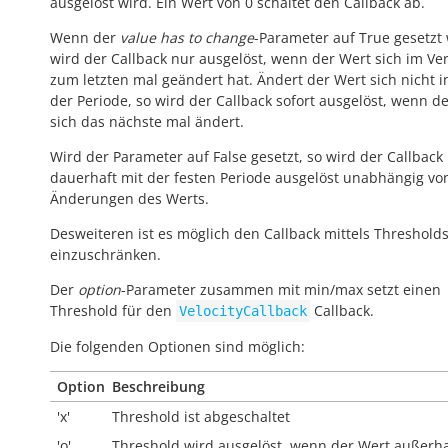
ausgelöst wird. Ein Wert von 0 schaltet den Callback ab.
Wenn der
value has to change
-Parameter auf True gesetzt 
wird der Callback nur ausgelöst, wenn der Wert sich im Ver
zum letzten mal geändert hat. Ändert der Wert sich nicht 
der Periode, so wird der Callback sofort ausgelöst, wenn d
sich das nächste mal ändert.
Wird der Parameter auf False gesetzt, so wird der Callback
dauerhaft mit der festen Periode ausgelöst unabhängig vo
Änderungen des Werts.
Desweiteren ist es möglich den Callback mittels Threshold
einzuschränken.
Der
option
-Parameter zusammen mit min/max setzt einen
Threshold für den
Callback.
VelocityCallback
Die folgenden Optionen sind möglich:
Option
Beschreibung
'x'
Threshold ist abgeschaltet
'o'
Threshold wird ausgelöst, wenn der Wert
außerh