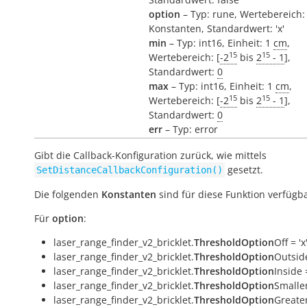
option
– Typ: rune, Wertebereich:
Konstanten, Standardwert: 'x'
min
– Typ: int16, Einheit: 1
cm
,
15
15
Wertebereich: [
-2
bis
2
- 1
],
Standardwert:
0
max
– Typ: int16, Einheit: 1
cm
,
15
15
Wertebereich: [
-2
bis
2
- 1
],
Standardwert:
0
err
– Typ: error
Gibt die Callback-Konfiguration zurück, wie mittels
gesetzt.
SetDistanceCallbackConfiguration()
Die folgenden
Konstanten
sind für diese Funktion verfügba
Für
option
:
laser_range_finder_v2_bricklet.
ThresholdOption
Off = 'x
laser_range_finder_v2_bricklet.
ThresholdOption
Outside
laser_range_finder_v2_bricklet.
ThresholdOption
Inside =
laser_range_finder_v2_bricklet.
ThresholdOption
Smaller
laser_range_finder_v2_bricklet.
ThresholdOption
Greater