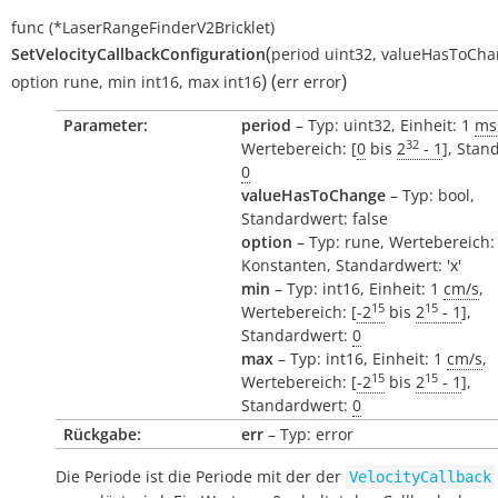
func
(*LaserRangeFinderV2Bricklet)
(
SetVelocityCallbackConfiguration
period
uint32
,
valueHasToCha
)
(
)
option
rune
,
min
int16
,
max
int16
err
error
Parameter:
period
– Typ: uint32, Einheit: 1
ms
32
Wertebereich: [
0
bis
2
- 1
], Stan
0
valueHasToChange
– Typ: bool,
Standardwert: false
option
– Typ: rune, Wertebereich:
Konstanten, Standardwert: 'x'
min
– Typ: int16, Einheit: 1
cm/s
,
15
15
Wertebereich: [
-2
bis
2
- 1
],
Standardwert:
0
max
– Typ: int16, Einheit: 1
cm/s
,
15
15
Wertebereich: [
-2
bis
2
- 1
],
Standardwert:
0
Rückgabe:
err
– Typ: error
Die Periode ist die Periode mit der der
VelocityCallback