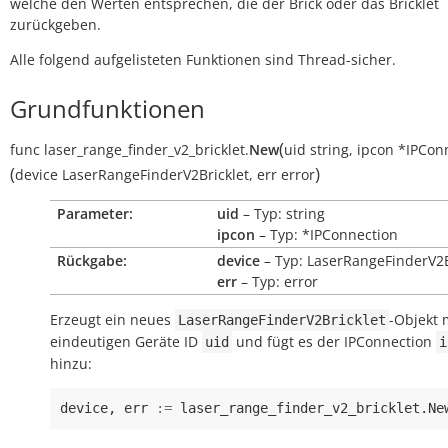
welche den Werten entsprechen, die der Brick oder das Bricklet
zurückgeben.
Alle folgend aufgelisteten Funktionen sind Thread-sicher.
Grundfunktionen
(
func
laser_range_finder_v2_bricklet.
New
uid
string
,
ipcon
*IPCon
(
)
device
LaserRangeFinderV2Bricklet
,
err
error
Parameter:
uid
– Typ: string
ipcon
– Typ: *IPConnection
Rückgabe:
device
– Typ: LaserRangeFinderV2B
err
– Typ: error
Erzeugt ein neues
-Objekt 
LaserRangeFinderV2Bricklet
eindeutigen Geräte ID
und fügt es der IPConnection
uid
i
hinzu:
device
,
err
:=
laser_range_finder_v2_bricklet
.
Ne