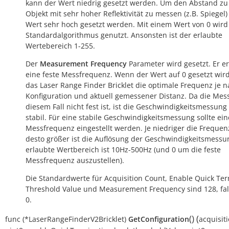
kann der Wert niedrig gesetzt werden. Um den Abstand z
Objekt mit sehr hoher Reflektivität zu messen (z.B. Spiegel
Wert sehr hoch gesetzt werden. Mit einem Wert von 0 wird
Standardalgorithmus genutzt. Ansonsten ist der erlaubte
Wertebereich 1-255.
Der
Measurement Frequency
Parameter wird gesetzt. Er e
eine feste Messfrequenz. Wenn der Wert auf 0 gesetzt wird
das Laser Range Finder Bricklet die optimale Frequenz je 
Konfiguration und aktuell gemessener Distanz. Da die Mess
diesem Fall nicht fest ist, ist die Geschwindigkeitsmessung
stabil. Für eine stabile Geschwindigkeitsmessung sollte ein
Messfrequenz eingestellt werden. Je niedriger die Frequenz
desto größer ist die Auflösung der Geschwindigkeitsmessu
erlaubte Wertbereich ist 10Hz-500Hz (und 0 um die feste
Messfrequenz auszustellen).
Die Standardwerte für Acquisition Count, Enable Quick Ter
Threshold Value und Measurement Frequency sind 128, fal
0.
(
)
(
func
(*LaserRangeFinderV2Bricklet)
GetConfiguration
acquisit