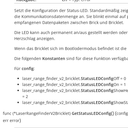
Setzt die Konfiguration der Status-LED. Standardmäßig zeig
die Kommunikationsdatenmenge an. Sie blinkt einmal auf 
empfangenen Datenpaketen zwischen Brick und Bricklet.
Die LED kann auch permanent an/aus gestellt werden oder
Herzschlag anzeigen.
Wenn das Bricklet sich im Bootlodermodus befindet ist die
Die folgenden
Konstanten
sind für diese Funktion verfügba
Für
config
:
laser_range_finder_v2_bricklet.
StatusLEDConfig
Off = 0
laser_range_finder_v2_bricklet.
StatusLEDConfig
On = 1
laser_range_finder_v2_bricklet.
StatusLEDConfig
ShowHe
= 2
laser_range_finder_v2_bricklet.
StatusLEDConfig
ShowSta
(
)
(
func
(*LaserRangeFinderV2Bricklet)
GetStatusLEDConfig
config
)
err
error