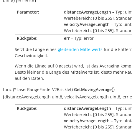
)
(
)
uint8
err
error
Parameter:
distanceAverageLength
– Typ: uin
Wertebereich: [0 bis 255], Standa
velocityAverageLength
– Typ: uint
Wertebereich: [0 bis 255], Standa
Rückgabe:
err
– Typ: error
Setzt die Länge eines
gleitenden Mittelwerts
für die Entfe
Geschwindigkeit.
Wenn die Länge auf 0 gesetzt wird, ist das Averaging kompl
Desto kleiner die Länge des Mittelwerts ist, desto mehr Ra
auf den Daten.
(
)
func
(*LaserRangeFinderV2Bricklet)
GetMovingAverage
(
distanceAverageLength
uint8
,
velocityAverageLength
uint8
,
err
e
Rückgabe:
distanceAverageLength
– Typ: uin
Wertebereich: [0 bis 255], Standa
velocityAverageLength
– Typ: uint
Wertebereich: [0 bis 255], Standa