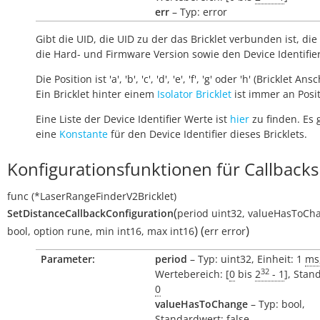
err
– Typ: error
Gibt die UID, die UID zu der das Bricklet verbunden ist, die 
die Hard- und Firmware Version sowie den Device Identifie
Die Position ist 'a', 'b', 'c', 'd', 'e', 'f', 'g' oder 'h' (Bricklet Ans
Ein Bricklet hinter einem
Isolator Bricklet
ist immer an Positi
Eine Liste der Device Identifier Werte ist
hier
zu finden. Es 
eine
Konstante
für den Device Identifier dieses Bricklets.
Konfigurationsfunktionen für Callbacks
func
(*LaserRangeFinderV2Bricklet)
(
SetDistanceCallbackConfiguration
period
uint32
,
valueHasToCh
)
(
)
bool
,
option
rune
,
min
int16
,
max
int16
err
error
Parameter:
period
– Typ: uint32, Einheit: 1
ms
32
Wertebereich: [
0
bis
2
- 1
], Stan
0
valueHasToChange
– Typ: bool,
Standardwert: false