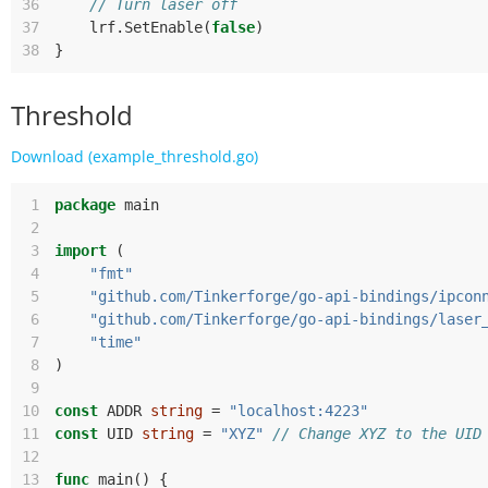
36
// Turn laser off
37
lrf
.
SetEnable
(
false
)
38
}
Threshold
Download (example_threshold.go)
 1
package
main
 2
 3
import
(
 4
"fmt"
 5
"github.com/Tinkerforge/go-api-bindings/ipcon
 6
"github.com/Tinkerforge/go-api-bindings/laser
 7
"time"
 8
)
 9
10
const
ADDR
string
=
"localhost:4223"
11
const
UID
string
=
"XYZ"
// Change XYZ to the UID
12
13
func
main
()
{