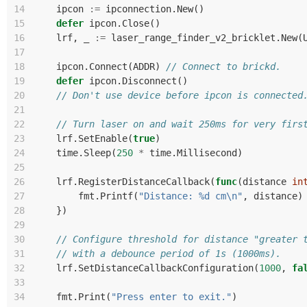
14
ipcon
:=
ipconnection
.
New
()
15
defer
ipcon
.
Close
()
16
lrf
,
_
:=
laser_range_finder_v2_bricklet
.
New
(
17
18
ipcon
.
Connect
(
ADDR
)
// Connect to brickd.
19
defer
ipcon
.
Disconnect
()
20
// Don't use device before ipcon is connected
21
22
// Turn laser on and wait 250ms for very firs
23
lrf
.
SetEnable
(
true
)
24
time
.
Sleep
(
250
*
time
.
Millisecond
)
25
26
lrf
.
RegisterDistanceCallback
(
func
(
distance
in
27
fmt
.
Printf
(
"Distance: %d cm\n"
,
distance
)
28
})
29
30
// Configure threshold for distance "greater 
31
// with a debounce period of 1s (1000ms).
32
lrf
.
SetDistanceCallbackConfiguration
(
1000
,
fa
33
34
fmt
.
Print
(
"Press enter to exit."
)