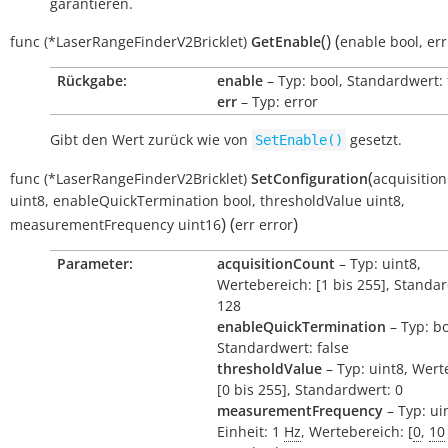
garantieren.
(
)
(
func
(*LaserRangeFinderV2Bricklet)
GetEnable
enable
bool
,
err
Rückgabe:
enable
– Typ: bool, Standardwert: 
err
– Typ: error
Gibt den Wert zurück wie von
gesetzt.
SetEnable()
(
func
(*LaserRangeFinderV2Bricklet)
SetConfiguration
acquisitio
uint8
,
enableQuickTermination
bool
,
thresholdValue
uint8
,
)
(
)
measurementFrequency
uint16
err
error
Parameter:
acquisitionCount
– Typ: uint8,
Wertebereich: [1 bis 255], Standa
128
enableQuickTermination
– Typ: bo
Standardwert: false
thresholdValue
– Typ: uint8, Wert
[0 bis 255], Standardwert: 0
measurementFrequency
– Typ: ui
Einheit: 1
Hz
, Wertebereich: [
0
,
10