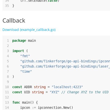
34
lrf
.
SetEnable
(
false
)
35
}
Callback
Download (example_callback.go)
 1
package
main
 2
 3
import
(
 4
"fmt"
 5
"github.com/Tinkerforge/go-api-bindings/ipcon
 6
"github.com/Tinkerforge/go-api-bindings/laser
 7
"time"
 8
)
 9
10
const
ADDR
string
=
"localhost:4223"
11
const
UID
string
=
"XYZ"
// Change XYZ to the UID
12
13
func
main
()
{
14
ipcon
:=
ipconnection
.
New
()