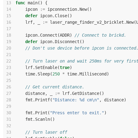
13
func
main
()
{
14
ipcon
:=
ipconnection
.
New
()
15
defer
ipcon
.
Close
()
16
lrf
,
_
:=
laser_range_finder_v2_bricklet
.
New
(
17
18
ipcon
.
Connect
(
ADDR
)
// Connect to brickd.
19
defer
ipcon
.
Disconnect
()
20
// Don't use device before ipcon is connected
21
22
// Turn laser on and wait 250ms for very firs
23
lrf
.
SetEnable
(
true
)
24
time
.
Sleep
(
250
*
time
.
Millisecond
)
25
26
// Get current distance.
27
distance
,
_
:=
lrf
.
GetDistance
()
28
fmt
.
Printf
(
"Distance: %d cm\n"
,
distance
)
29
30
fmt
.
Print
(
"Press enter to exit."
)
31
fmt
.
Scanln
()
32
33
// Turn laser off