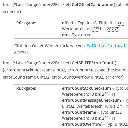
(
)
(
func
(*LaserRangeFinderV2Bricklet)
GetOffsetCalibration
offse
)
err
error
Rückgabe:
offset
– Typ: int16, Einheit: 1
cm
,
15
Wertebereich: [
-2
bis
28767
]
err
– Typ: error
Gibt den Offset-Wert zurück, wie von
SetOffsetCalibrati
gesetzt.
(
)
func
(*LaserRangeFinderV2Bricklet)
GetSPITFPErrorCount
(
errorCountAckChecksum
uint32
,
errorCountMessageChecksum
)
errorCountFrame
uint32
,
errorCountOverflow
uint32
,
err
error
Rückgabe:
errorCountAckChecksum
– Typ: u
32
Wertebereich: [0 bis
2
- 1
]
errorCountMessageChecksum
– T
32
uint32, Wertebereich: [0 bis
2
- 
errorCountFrame
– Typ: uint32,
32
Wertebereich: [0 bis
2
- 1
]
errorCountOverflow
– Typ: uint32