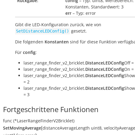
Rückgabe:
config
– Typ: uint8, Wertebereich:
Konstanten, Standardwert: 3
err
– Typ: error
Gibt die LED-Konfiguration zurück, wie von
gesetzt.
SetDistanceLEDConfig()
Die folgenden
Konstanten
sind für diese Funktion verfügba
Für
config
:
laser_range_finder_v2_bricklet.
DistanceLEDConfig
Off =
laser_range_finder_v2_bricklet.
DistanceLEDConfig
On =
laser_range_finder_v2_bricklet.
DistanceLEDConfig
Show
= 2
laser_range_finder_v2_bricklet.
DistanceLEDConfig
Show
= 3
Fortgeschrittene Funktionen
func
(*LaserRangeFinderV2Bricklet)
(
SetMovingAverage
distanceAverageLength
uint8
,
velocityAverag