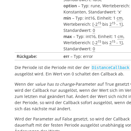
option
– Typ: rune, Wertebereich:
Konstanten, Standardwert: 'x'
min
– Typ: int16, Einheit: 1
cm
,
15
15
Wertebereich: [
-2
bis
2
- 1
],
Standardwert:
0
max
– Typ: int16, Einheit: 1
cm
,
15
15
Wertebereich: [
-2
bis
2
- 1
],
Standardwert:
0
Rückgabe:
err
– Typ: error
Die Periode ist die Periode mit der der
DistanceCallback
ausgelöst wird. Ein Wert von 0 schaltet den Callback ab.
Wenn der
value has to change
-Parameter auf True gesetzt 
wird der Callback nur ausgelöst, wenn der Wert sich im Ver
zum letzten mal geändert hat. Ändert der Wert sich nicht 
der Periode, so wird der Callback sofort ausgelöst, wenn d
sich das nächste mal ändert.
Wird der Parameter auf False gesetzt, so wird der Callback
dauerhaft mit der festen Periode ausgelöst unabhängig vo