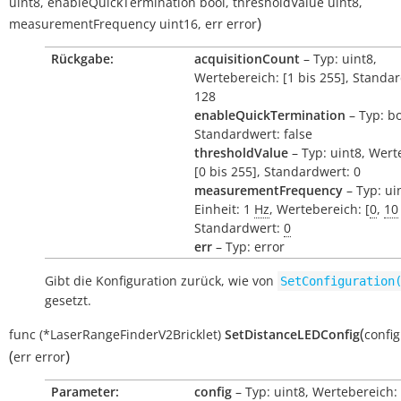
uint8
,
enableQuickTermination
bool
,
thresholdValue
uint8
,
)
measurementFrequency
uint16
,
err
error
Rückgabe:
acquisitionCount
– Typ: uint8,
Wertebereich: [1 bis 255], Standa
128
enableQuickTermination
– Typ: bo
Standardwert: false
thresholdValue
– Typ: uint8, Wert
[0 bis 255], Standardwert: 0
measurementFrequency
– Typ: ui
Einheit: 1
Hz
, Wertebereich: [
0
,
10
Standardwert:
0
err
– Typ: error
Gibt die Konfiguration zurück, wie von
SetConfiguration
gesetzt.
(
func
(*LaserRangeFinderV2Bricklet)
SetDistanceLEDConfig
config
(
)
err
error
Parameter:
config
– Typ: uint8, Wertebereich: