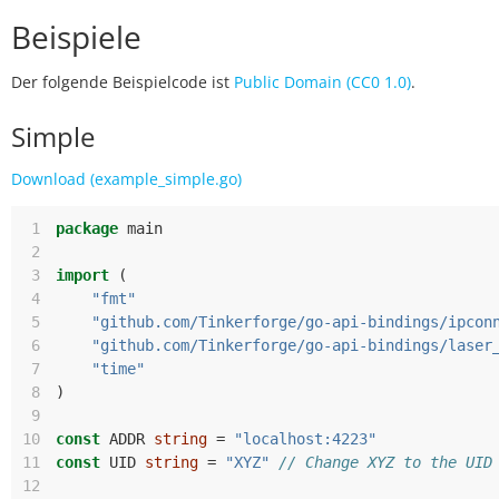
Beispiele
Der folgende Beispielcode ist
Public Domain (CC0 1.0)
.
Simple
Download (example_simple.go)
 1
package
main
 2
 3
import
(
 4
"fmt"
 5
"github.com/Tinkerforge/go-api-bindings/ipcon
 6
"github.com/Tinkerforge/go-api-bindings/laser
 7
"time"
 8
)
 9
10
const
ADDR
string
=
"localhost:4223"
11
const
UID
string
=
"XYZ"
// Change XYZ to the UID
12