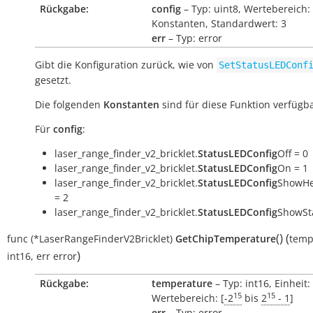
Rückgabe:
config
– Typ: uint8, Wertebereich:
Konstanten, Standardwert: 3
err
– Typ: error
Gibt die Konfiguration zurück, wie von
SetStatusLEDConf
gesetzt.
Die folgenden
Konstanten
sind für diese Funktion verfügba
Für
config
:
laser_range_finder_v2_bricklet.
StatusLEDConfig
Off = 0
laser_range_finder_v2_bricklet.
StatusLEDConfig
On = 1
laser_range_finder_v2_bricklet.
StatusLEDConfig
ShowHe
= 2
laser_range_finder_v2_bricklet.
StatusLEDConfig
ShowSta
(
)
(
func
(*LaserRangeFinderV2Bricklet)
GetChipTemperature
temp
)
int16
,
err
error
Rückgabe:
temperature
– Typ: int16, Einheit:
15
15
Wertebereich: [
-2
bis
2
- 1
]
err
– Typ: error