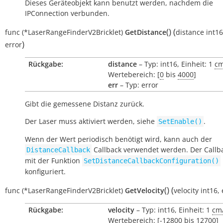
Dieses Geräteobjekt kann benutzt werden, nachdem die
IPConnection verbunden.
(
)
(
func
(*LaserRangeFinderV2Bricklet)
GetDistance
distance
int16
)
error
Rückgabe:
distance
– Typ: int16, Einheit: 1
c
Wertebereich: [
0
bis
4000
]
err
– Typ: error
Gibt die gemessene Distanz zurück.
Der Laser muss aktiviert werden, siehe
.
SetEnable()
Wenn der Wert periodisch benötigt wird, kann auch der
Callback verwendet werden. Der Callb
DistanceCallback
mit der Funktion
SetDistanceCallbackConfiguration()
konfiguriert.
(
)
(
func
(*LaserRangeFinderV2Bricklet)
GetVelocity
velocity
int16
,
Rückgabe:
velocity
– Typ: int16, Einheit: 1
cm
Wertebereich: [
-12800
bis
12700
]