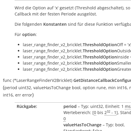
Wird die Option auf 'x' gesetzt (Threshold abgeschaltet), so
Callback mit der festen Periode ausgelöst.
Die folgenden
Konstanten
sind für diese Funktion verfügba
Für
option
:
laser_range_finder_v2_bricklet.
ThresholdOption
Off = 'x
laser_range_finder_v2_bricklet.
ThresholdOption
Outside
laser_range_finder_v2_bricklet.
ThresholdOption
Inside =
laser_range_finder_v2_bricklet.
ThresholdOption
Smaller
laser_range_finder_v2_bricklet.
ThresholdOption
Greater
func
(*LaserRangeFinderV2Bricklet)
GetDistanceCallbackConfigu
(
period
uint32
,
valueHasToChange
bool
,
option
rune
,
min
int16
,
)
int16
,
err
error
Rückgabe:
period
– Typ: uint32, Einheit: 1
ms
32
Wertebereich: [
0
bis
2
- 1
], Stan
0
valueHasToChange
– Typ: bool,
Standardwert: false