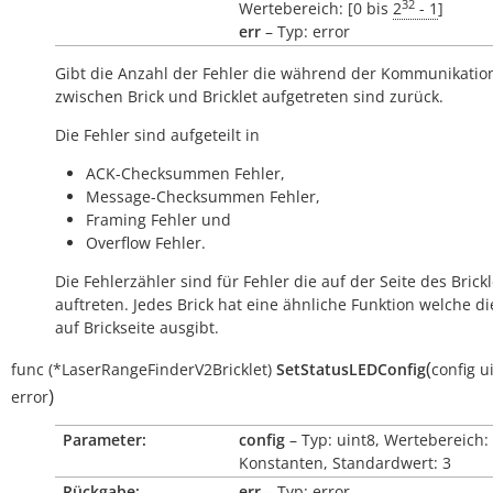
32
Wertebereich: [0 bis
2
- 1
]
err
– Typ: error
Gibt die Anzahl der Fehler die während der Kommunikatio
zwischen Brick und Bricklet aufgetreten sind zurück.
Die Fehler sind aufgeteilt in
ACK-Checksummen Fehler,
Message-Checksummen Fehler,
Framing Fehler und
Overflow Fehler.
Die Fehlerzähler sind für Fehler die auf der Seite des Brickl
auftreten. Jedes Brick hat eine ähnliche Funktion welche di
auf Brickseite ausgibt.
(
func
(*LaserRangeFinderV2Bricklet)
SetStatusLEDConfig
config
u
)
error
Parameter:
config
– Typ: uint8, Wertebereich:
Konstanten, Standardwert: 3
Rückgabe:
err
– Typ: error