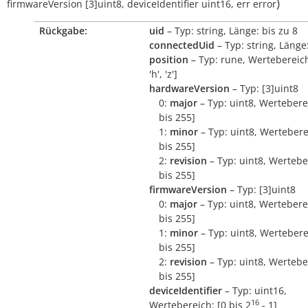
)
firmwareVersion
[3]uint8
,
deviceIdentifier
uint16
,
err
error
Rückgabe:
uid
– Typ: string, Länge: bis zu 8
connectedUid
– Typ: string, Länge:
position
– Typ: rune, Wertebereich:
'h', 'z']
hardwareVersion
– Typ: [3]uint8
0:
major
– Typ: uint8, Wertebere
bis 255]
1:
minor
– Typ: uint8, Wertebere
bis 255]
2:
revision
– Typ: uint8, Wertebe
bis 255]
firmwareVersion
– Typ: [3]uint8
0:
major
– Typ: uint8, Wertebere
bis 255]
1:
minor
– Typ: uint8, Wertebere
bis 255]
2:
revision
– Typ: uint8, Wertebe
bis 255]
deviceIdentifier
– Typ: uint16,
16
Wertebereich: [0 bis
2
- 1
]