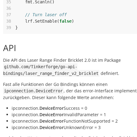
35
fmt
.
Scanln
()
36
37
// Turn laser off
38
lrf
.
SetEnable
(
false
)
39
}
API
Die API des Laser Range Finder Bricklet 2.0 ist im Package
github.com/Tinkerforge/go-api-
definiert.
bindings/laser_range_finder_v2_bricklet
Fast alle Funktionen der Go Bindings können einen
, der das error-Interface implementi
ipconnection.DeviceError
zurückgeben. Dieser kann folgende Werte annehmen:
ipconnection.
DeviceError
Success = 0
ipconnection.
DeviceError
InvalidParameter = 1
ipconnection.
DeviceError
FunctionNotSupported = 2
ipconnection.
DeviceError
UnknownError = 3