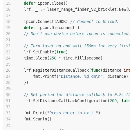
15
defer
ipcon
.
Close
()
16
lrf
,
_
:=
laser_range_finder_v2_bricklet
.
New
(
17
18
ipcon
.
Connect
(
ADDR
)
// Connect to brickd.
19
defer
ipcon
.
Disconnect
()
20
// Don't use device before ipcon is connected
21
22
// Turn laser on and wait 250ms for very firs
23
lrf
.
SetEnable
(
true
)
24
time
.
Sleep
(
250
*
time
.
Millisecond
)
25
26
lrf
.
RegisterDistanceCallback
(
func
(
distance
in
27
fmt
.
Printf
(
"Distance: %d cm\n"
,
distance
)
28
})
29
30
// Set period for distance callback to 0.2s (
31
lrf
.
SetDistanceCallbackConfiguration
(
200
,
fal
32
33
fmt
.
Print
(
"Press enter to exit."
)
34
fmt
.
Scanln
()
35