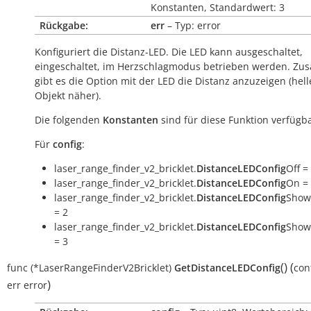
Konstanten, Standardwert: 3
Rückgabe:
err
– Typ: error
Konfiguriert die Distanz-LED. Die LED kann ausgeschaltet,
eingeschaltet, im Herzschlagmodus betrieben werden. Zusä
gibt es die Option mit der LED die Distanz anzuzeigen (hell
Objekt näher).
Die folgenden
Konstanten
sind für diese Funktion verfügba
Für
config
:
laser_range_finder_v2_bricklet.
DistanceLEDConfig
Off =
laser_range_finder_v2_bricklet.
DistanceLEDConfig
On =
laser_range_finder_v2_bricklet.
DistanceLEDConfig
Show
= 2
laser_range_finder_v2_bricklet.
DistanceLEDConfig
Show
= 3
(
)
(
func
(*LaserRangeFinderV2Bricklet)
GetDistanceLEDConfig
con
)
err
error