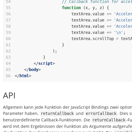
54
// Callback function for acce
55
function
(
x
,
y
,
z
)
{
56
textArea
.
value
+=
'Accele
57
textArea
.
value
+=
'Accele
58
textArea
.
value
+=
'Accele
59
textArea
.
value
+=
'\n'
;
60
textArea
.
scrollTop
=
text
61
}
62
);
63
}
64
</
script
>
65
</
body
>
66
</
html
>
API
Allgemein kann jede Funktion der JavaScript Bindings zwei optio
Parameter haben,
und
. Dies 
returnCallback
errorCallback
benutzerdefinierte Callback-Funktionen. Die
-F
returnCallback
wird mit dem Ergebnissen der Funktion als Argumente aufgerufen