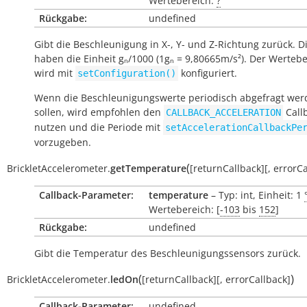
Wertebereich:
?
Rückgabe:
undefined
Gibt die Beschleunigung in X-, Y- und Z-Richtung zurück. D
haben die Einheit gₙ/1000 (1gₙ = 9,80665m/s²). Der Werteb
wird mit
konfiguriert.
setConfiguration()
Wenn die Beschleunigungswerte periodisch abgefragt wer
sollen, wird empfohlen den
Call
CALLBACK_ACCELERATION
nutzen und die Periode mit
setAccelerationCallbackPe
vorzugeben.
(
BrickletAccelerometer.
getTemperature
[
returnCallback
]
[
,
errorCa
Callback-Parameter:
temperature
– Typ: int, Einheit: 1
Wertebereich: [
-103
bis
152
]
Rückgabe:
undefined
Gibt die Temperatur des Beschleunigungssensors zurück.
(
)
BrickletAccelerometer.
ledOn
[
returnCallback
]
[
,
errorCallback
]
Callback-Parameter:
undefined