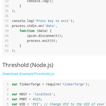
33
console
.
log
();
34
}
35
);
36
37
console
.
log
(
'Press key to exit'
);
38
process
.
stdin
.
on
(
'data'
,
39
function
(
data
)
{
40
ipcon
.
disconnect
();
41
process
.
exit
(
0
);
42
}
43
);
Threshold (Node.js)
Download (ExampleThreshold.js)
 1
var
Tinkerforge
=
require
(
'tinkerforge'
);
 2
 3
var
HOST
=
'localhost'
;
 4
var
PORT
=
4223
;
 5
var
UID
=
'XYZ'
;
// Change XYZ to the UID of your