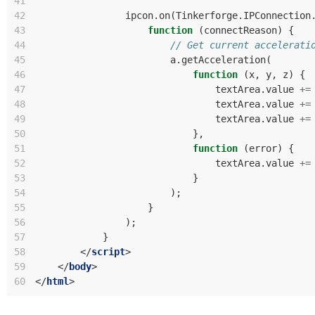
41
42
ipcon
.
on
(
Tinkerforge
.
IPConnection
43
function
(
connectReason
)
{
44
// Get current accelerati
45
a
.
getAcceleration
(
46
function
(
x
,
y
,
z
)
{
47
textArea
.
value
+=
48
textArea
.
value
+=
49
textArea
.
value
+=
50
},
51
function
(
error
)
{
52
textArea
.
value
+=
53
}
54
);
55
}
56
);
57
}
58
</
script
>
59
</
body
>
60
</
html
>