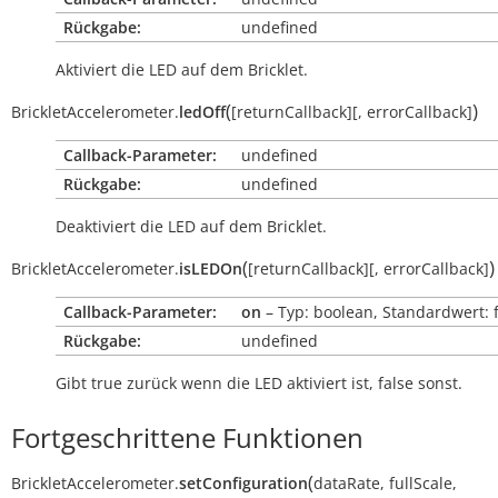
Rückgabe:
undefined
Aktiviert die LED auf dem Bricklet.
(
)
BrickletAccelerometer.
ledOff
[
returnCallback
]
[
,
errorCallback
]
Callback-Parameter:
undefined
Rückgabe:
undefined
Deaktiviert die LED auf dem Bricklet.
(
)
BrickletAccelerometer.
isLEDOn
[
returnCallback
]
[
,
errorCallback
]
Callback-Parameter:
on
– Typ: boolean, Standardwert: 
Rückgabe:
undefined
Gibt
true
zurück wenn die LED aktiviert ist,
false
sonst.
Fortgeschrittene Funktionen
(
BrickletAccelerometer.
setConfiguration
dataRate
,
fullScale
,