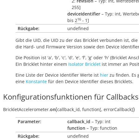
2:
revision
– Typ: int, Werteberei
255]
deviceIdentifier
– Typ: int, Werteb
16
bis
2
- 1
]
Rückgabe:
undefined
Gibt die UID, die UID zu der das Bricklet verbunden ist, die 
die Hard- und Firmware Version sowie den Device Identifie
Die Position ist 'a', 'b', 'c', 'd', 'e', 'f', 'g' oder 'h' (Bricklet Ans
Ein Bricklet hinter einem
Isolator Bricklet
ist immer an Positi
Eine Liste der Device Identifier Werte ist
hier
zu finden. Es 
eine
Konstante
für den Device Identifier dieses Bricklets.
Konfigurationsfunktionen für Callbacks
(
)
BrickletAccelerometer.
on
callback_id
,
function
[
,
errorCallback
]
Parameter:
callback_id
– Typ: int
function
– Typ: function
Rückgabe:
undefined