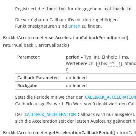
Registriert die
für die gegebene
.
function
callback_id
Die verfügbaren Callback IDs mit den zugehörigen
Funktionssignaturen sind
unten
zu finden.
(
BrickletAccelerometer.
setAccelerationCallbackPeriod
period
[
,
)
returnCallback
]
[
,
errorCallback
]
Parameter:
period
– Typ: int, Einheit: 1
ms
,
32
Wertebereich: [
0
bis
2
- 1
], Stan
0
Callback-Parameter:
undefined
Rückgabe:
undefined
Setzt die Periode mit welcher der
CALLBACK_ACCELERATION
Callback ausgelöst wird. Ein Wert von 0 deaktiviert den Cal
Der
Callback wird nur ausgelöst
CALLBACK_ACCELERATION
sich die Acceleration seit der letzten Auslösung geändert h
(
BrickletAccelerometer.
getAccelerationCallbackPeriod
[
returnCal