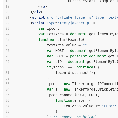
18
>
Press "Start Example" 
19
</
p
>
20
</
div
>
21
<
script
src
=
"./Tinkerforge.js"
type
=
'text
22
<
script
type
=
'text/javascript'
>
23
var
ipcon
;
24
var
textArea
=
document
.
getElementByI
25
function
startExample
()
{
26
textArea
.
value
=
""
;
27
var
HOST
=
document
.
getElementByI
28
var
PORT
=
parseInt
(
document
.
getE
29
var
UID
=
document
.
getElementById
30
if
(
ipcon
!==
undefined
)
{
31
ipcon
.
disconnect
();
32
}
33
ipcon
=
new
Tinkerforge
.
IPConnect
34
var
a
=
new
Tinkerforge
.
BrickletA
35
ipcon
.
connect
(
HOST
,
PORT
,
36
function
(
error
)
{
37
textArea
.
value
+=
'Error:
38
}
39
);
// Connect to brickd