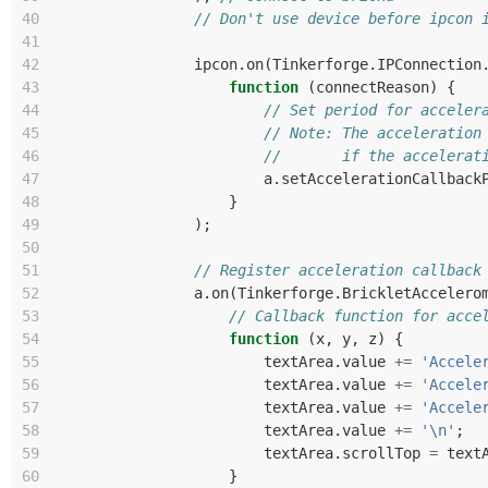
40
// Don't use device before ipcon 
41
42
ipcon
.
on
(
Tinkerforge
.
IPConnection
43
function
(
connectReason
)
{
44
// Set period for acceler
45
// Note: The acceleration
46
//       if the accelerat
47
a
.
setAccelerationCallback
48
}
49
);
50
51
// Register acceleration callback
52
a
.
on
(
Tinkerforge
.
BrickletAccelero
53
// Callback function for acce
54
function
(
x
,
y
,
z
)
{
55
textArea
.
value
+=
'Accele
56
textArea
.
value
+=
'Accele
57
textArea
.
value
+=
'Accele
58
textArea
.
value
+=
'\n'
;
59
textArea
.
scrollTop
=
text
60
}