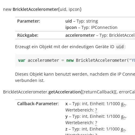
(
)
new
BrickletAccelerometer
uid
,
ipcon
Parameter:
uid
– Typ: string
ipcon
– Typ: IPConnection
Rückgabe:
accelerometer
– Typ: BrickletAcce
Erzeugt ein Objekt mit der eindeutigen Geräte ID
:
uid
var
accelerometer
=
new
BrickletAccelerometer
(
"Y
Dieses Objekt kann benutzt werden, nachdem die IP Conne
verbunden ist.
(
BrickletAccelerometer.
getAcceleration
[
returnCallback
]
[
,
errorCa
Callback-Parameter:
x
– Typ: int, Einheit: 1/1000
gₙ
,
Wertebereich:
?
y
– Typ: int, Einheit: 1/1000
gₙ
,
Wertebereich:
?
z
– Typ: int, Einheit: 1/1000
gₙ
,