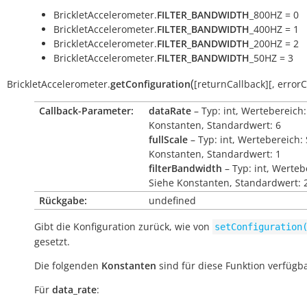
BrickletAccelerometer.
FILTER_BANDWIDTH
_800HZ = 0
BrickletAccelerometer.
FILTER_BANDWIDTH
_400HZ = 1
BrickletAccelerometer.
FILTER_BANDWIDTH
_200HZ = 2
BrickletAccelerometer.
FILTER_BANDWIDTH
_50HZ = 3
(
BrickletAccelerometer.
getConfiguration
[
returnCallback
]
[
,
errorC
Callback-Parameter:
dataRate
– Typ: int, Wertebereich:
Konstanten, Standardwert: 6
fullScale
– Typ: int, Wertebereich:
Konstanten, Standardwert: 1
filterBandwidth
– Typ: int, Werteb
Siehe Konstanten, Standardwert: 
Rückgabe:
undefined
Gibt die Konfiguration zurück, wie von
setConfiguration
gesetzt.
Die folgenden
Konstanten
sind für diese Funktion verfügba
Für
data_rate
: