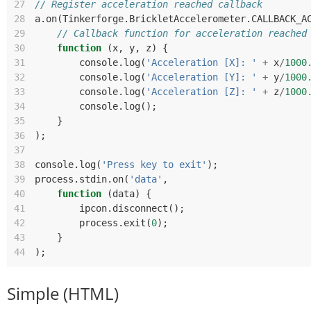
27
// Register acceleration reached callback
28
a
.
on
(
Tinkerforge
.
BrickletAccelerometer
.
CALLBACK_A
29
// Callback function for acceleration reached
30
function
(
x
,
y
,
z
)
{
31
console
.
log
(
'Acceleration [X]: '
+
x
/
1000
32
console
.
log
(
'Acceleration [Y]: '
+
y
/
1000
33
console
.
log
(
'Acceleration [Z]: '
+
z
/
1000
34
console
.
log
();
35
}
36
);
37
38
console
.
log
(
'Press key to exit'
);
39
process
.
stdin
.
on
(
'data'
,
40
function
(
data
)
{
41
ipcon
.
disconnect
();
42
process
.
exit
(
0
);
43
}
44
);
Simple (HTML)