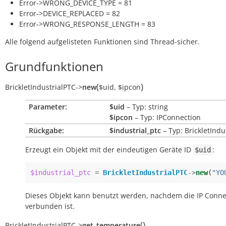
Error->WRONG_DEVICE_TYPE = 81
Error->DEVICE_REPLACED = 82
Error->WRONG_RESPONSE_LENGTH = 83
Alle folgend aufgelisteten Funktionen sind Thread-sicher.
Grundfunktionen
(
)
BrickletIndustrialPTC
->
new
$uid
,
$ipcon
Parameter:
$uid
– Typ: string
$ipcon
– Typ: IPConnection
Rückgabe:
$industrial_ptc
– Typ: BrickletIndu
Erzeugt ein Objekt mit der eindeutigen Geräte ID
:
$uid
$industrial_ptc
=
BrickletIndustrialPTC
->
new
(
"YO
Dieses Objekt kann benutzt werden, nachdem die IP Conne
verbunden ist.
(
)
BrickletIndustrialPTC
->
get_temperature