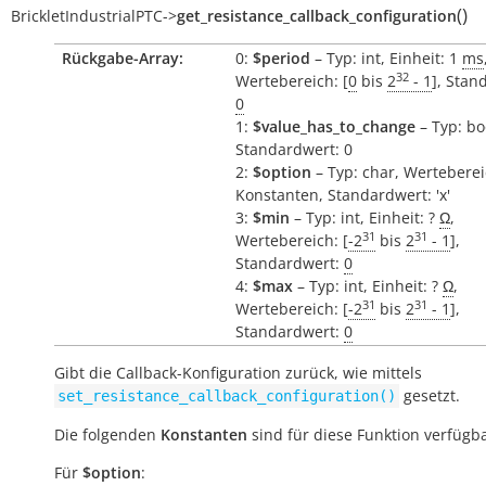
(
)
BrickletIndustrialPTC
->
get_resistance_callback_configuration
Rückgabe-Array:
0:
$period
– Typ: int, Einheit: 1
ms
32
Wertebereich: [
0
bis
2
- 1
], Stan
0
1:
$value_has_to_change
– Typ: bo
Standardwert: 0
2:
$option
– Typ: char, Werteberei
Konstanten, Standardwert: 'x'
3:
$min
– Typ: int, Einheit: ?
Ω
,
31
31
Wertebereich: [
-2
bis
2
- 1
],
Standardwert:
0
4:
$max
– Typ: int, Einheit: ?
Ω
,
31
31
Wertebereich: [
-2
bis
2
- 1
],
Standardwert:
0
Gibt die Callback-Konfiguration zurück, wie mittels
gesetzt.
set_resistance_callback_configuration()
Die folgenden
Konstanten
sind für diese Funktion verfügba
Für
$option
: