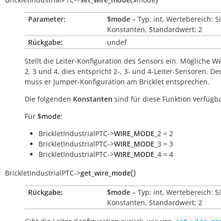
Parameter:
$mode
– Typ: int, Wertebereich: S
Konstanten, Standardwert: 2
Rückgabe:
undef
Stellt die Leiter-Konfiguration des Sensors ein. Mögliche W
2, 3 und 4, dies entspricht 2-, 3- und 4-Leiter-Sensoren. De
muss er Jumper-Konfiguration am Bricklet entsprechen.
Die folgenden
Konstanten
sind für diese Funktion verfügba
Für
$mode
:
BrickletIndustrialPTC->
WIRE_MODE
_2 = 2
BrickletIndustrialPTC->
WIRE_MODE
_3 = 3
BrickletIndustrialPTC->
WIRE_MODE
_4 = 4
(
)
BrickletIndustrialPTC
->
get_wire_mode
Rückgabe:
$mode
– Typ: int, Wertebereich: S
Konstanten, Standardwert: 2