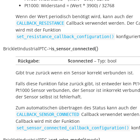
Pt1000: Widerstand = (Wert * 3900) / 32768
Wenn der Wert periodisch benötigt wird, kann auch der
Callback verwendet werden. Der Ca
CALLBACK_RESISTANCE
wird mit der Funktion
konfiguriert
set_resistance_callback_configuration()
(
)
BrickletIndustrialPTC
->
is_sensor_connected
Rückgabe:
$connected
– Typ: bool
Gibt
true
zurück wenn ein Sensor korrekt verbunden ist.
Falls diese Funktion
false
zurück gibt, ist entweder kein Pt
Pt1000 Sensor verbunden, der Sensor ist inkorrekt verbun
der Sensor selbst ist fehlerhaft.
Zum automatischen übertragen des Status kann auch der
Callback verwendet werden
CALLBACK_SENSOR_CONNECTED
Callback wird mit der Funktion
konf
set_sensor_connected_callback_configuration()
(
)
BrickletIndustrialPTC
->
set_wire_mode
$mode