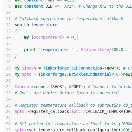
 8
use
constant
PORT
=>
4223
;
 9
use
constant
UID
=>
'XYZ'
;
# Change XYZ to the UI
10
11
# Callback subroutine for temperature callback
12
sub
cb_temperature
13
{
14
my
(
$temperature
)
=
@_
;
15
16
print
"Temperature: "
.
$temperature
/
100.0
.
17
}
18
19
my
$ipcon
=
Tinkerforge::IPConnection
->
new
();
# C
20
my
$ptc
=
Tinkerforge::BrickletIndustrialPTC
->
new
21
22
$ipcon
->
connect
(
&
HOST
,
&
PORT
);
# Connect to brick
23
# Don't use device before ipcon is connected
24
25
# Register temperature callback to subroutine cb_
26
$ptc
->
register_callback
(
$ptc
->
CALLBACK_TEMPERATUR
27
28
# Set period for temperature callback to 1s (1000
29
$ptc
->
set_temperature_callback_configuration
(
1000