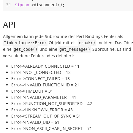
34
$ipcon
->
disconnect
();
API
Allgemein kann jede Subroutine der Perl Bindings Fehler als
Objekt mittels
melden. Das Obje
Tinkerforge::Error
croak()
eine
und eine
Subroutine. Es sind
get_code()
get_message()
verschiedene Fehlercodes definiert:
Error->ALREADY_CONNECTED = 11
Error->NOT_CONNECTED = 12
Error->CONNECT_FAILED = 13
Error->INVALID_FUNCTION_ID = 21
Error->TIMEOUT = 31
Error->INVALID_PARAMETER = 41
Error->FUNCTION_NOT_SUPPORTED = 42
Error->UNKNOWN_ERROR = 43
Error->STREAM_OUT_OF_SYNC = 51
Error->INVALID_UID = 61
Error->NON_ASCII_CHAR_IN_SECRET = 71