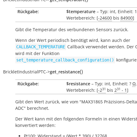
Rückgabe:
$temperature
– Typ: int, Einheit:
Wertebereich: [
-24600
bis
84900
]
Gibt die Temperatur des verbundenen Sensors zurück.
Wenn der Wert periodisch benötigt wird, kann auch der
Callback verwendet werden. Der C
CALLBACK_TEMPERATURE
wird mit der Funktion
konfigurie
set_temperature_callback_configuration()
(
)
BrickletIndustrialPTC
->
get_resistance
Rückgabe:
$resistance
– Typ: int, Einheit: ?
Ω
,
31
31
Wertebereich: [
-2
bis
2
- 1
]
Gibt den Wert zurück, wie vom "MAX31865 Präzisions-Delt
ADC" berechnet.
Der Wert kann mit den folgenden Formeln in einen Widers
konvertiert werden:
Pt100: Widerstand = (Wert * 390) / 32768