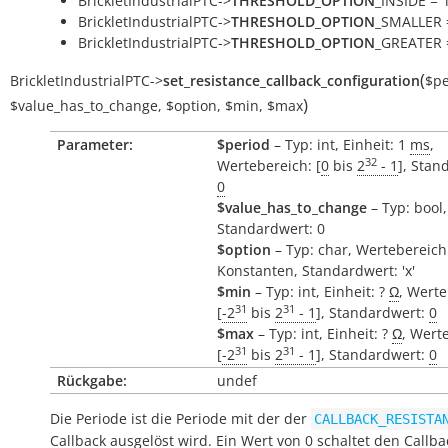
BrickletIndustrialPTC->
THRESHOLD_OPTION
_INSIDE = 'i
BrickletIndustrialPTC->
THRESHOLD_OPTION
_SMALLER =
BrickletIndustrialPTC->
THRESHOLD_OPTION
_GREATER =
(
BrickletIndustrialPTC
->
set_resistance_callback_configuration
$pe
)
$value_has_to_change
,
$option
,
$min
,
$max
Parameter:
$period
– Typ: int, Einheit: 1
ms
,
32
Wertebereich: [
0
bis
2
- 1
], Stan
0
$value_has_to_change
– Typ: bool,
Standardwert: 0
$option
– Typ: char, Wertebereich
Konstanten, Standardwert: 'x'
$min
– Typ: int, Einheit: ?
Ω
, Werte
31
31
[
-2
bis
2
- 1
], Standardwert:
0
$max
– Typ: int, Einheit: ?
Ω
, Wert
31
31
[
-2
bis
2
- 1
], Standardwert:
0
Rückgabe:
undef
Die Periode ist die Periode mit der der
CALLBACK_RESISTA
Callback ausgelöst wird. Ein Wert von 0 schaltet den Callba