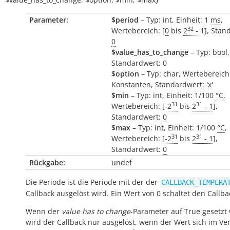
Parameter:
$period
– Typ: int, Einheit: 1
ms
,
32
Wertebereich: [
0
bis
2
- 1
], Stan
0
$value_has_to_change
– Typ: bool,
Standardwert: 0
$option
– Typ: char, Wertebereich
Konstanten, Standardwert: 'x'
$min
– Typ: int, Einheit: 1/100
°C
,
31
31
Wertebereich: [
-2
bis
2
- 1
],
Standardwert:
0
$max
– Typ: int, Einheit: 1/100
°C
,
31
31
Wertebereich: [
-2
bis
2
- 1
],
Standardwert:
0
Rückgabe:
undef
Die Periode ist die Periode mit der der
CALLBACK_TEMPERA
Callback ausgelöst wird. Ein Wert von 0 schaltet den Callba
Wenn der
value has to change
-Parameter auf True gesetzt 
wird der Callback nur ausgelöst, wenn der Wert sich im Ver