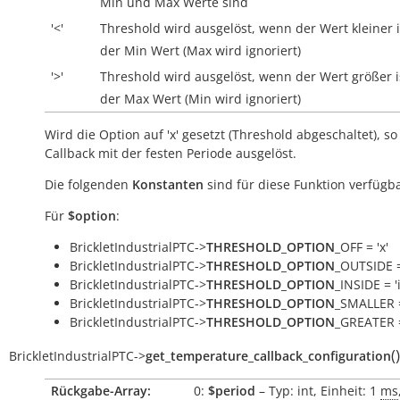
Min und Max Werte sind
'<'
Threshold wird ausgelöst, wenn der Wert kleiner i
der Min Wert (Max wird ignoriert)
'>'
Threshold wird ausgelöst, wenn der Wert größer i
der Max Wert (Min wird ignoriert)
Wird die Option auf 'x' gesetzt (Threshold abgeschaltet), so
Callback mit der festen Periode ausgelöst.
Die folgenden
Konstanten
sind für diese Funktion verfügba
Für
$option
:
BrickletIndustrialPTC->
THRESHOLD_OPTION
_OFF = 'x'
BrickletIndustrialPTC->
THRESHOLD_OPTION
_OUTSIDE =
BrickletIndustrialPTC->
THRESHOLD_OPTION
_INSIDE = 'i
BrickletIndustrialPTC->
THRESHOLD_OPTION
_SMALLER =
BrickletIndustrialPTC->
THRESHOLD_OPTION
_GREATER =
(
)
BrickletIndustrialPTC
->
get_temperature_callback_configuration
Rückgabe-Array:
0:
$period
– Typ: int, Einheit: 1
ms