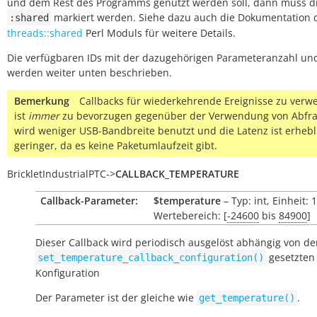
und dem Rest des Programms genutzt werden soll, dann muss di
markiert werden. Siehe dazu auch die Dokumentation 
:shared
threads::shared
Perl Moduls für weitere Details.
Die verfügbaren IDs mit der dazugehörigen Parameteranzahl un
werden weiter unten beschrieben.
Bemerkung
Callbacks für wiederkehrende Ereignisse zu ver
ist
immer
zu bevorzugen gegenüber der Verwendung von Abfra
wird weniger USB-Bandbreite benutzt und die Latenz ist erhebl
geringer, da es keine Paketumlaufzeit gibt.
BrickletIndustrialPTC
->
CALLBACK_TEMPERATURE
Callback-Parameter:
$temperature
– Typ: int, Einheit:
Wertebereich: [
-24600
bis
84900
]
Dieser Callback wird periodisch ausgelöst abhängig von der
gesetzten
set_temperature_callback_configuration()
Konfiguration
Der Parameter ist der gleiche wie
.
get_temperature()