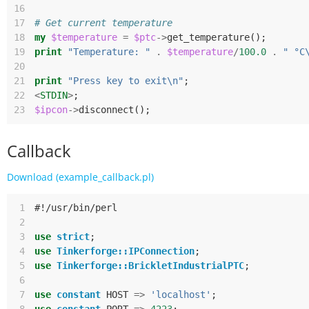
16
17
# Get current temperature
18
my
$temperature
=
$ptc
->
get_temperature
();
19
print
"Temperature: "
.
$temperature
/
100.0
.
" °C
20
21
print
"Press key to exit\n"
;
22
<
STDIN
>
;
23
$ipcon
->
disconnect
();
Callback
Download (example_callback.pl)
 1
#!/usr/bin/perl
 2
 3
use
strict
;
 4
use
Tinkerforge::IPConnection
;
 5
use
Tinkerforge::BrickletIndustrialPTC
;
 6
 7
use
constant
HOST
=>
'localhost'
;