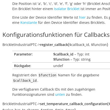
Die Position ist 'a', 'b', 'c', 'd', 'e', 'f', 'g' oder 'h' (Bricklet Ans
Ein Bricklet hinter einem
Isolator Bricklet
ist immer an Positi
Eine Liste der Device Identifier Werte ist
hier
zu finden. Es 
eine
Konstante
für den Device Identifier dieses Bricklets.
Konfigurationsfunktionen für Callbacks
(
)
BrickletIndustrialPTC
->
register_callback
$callback_id
,
$function
Parameter:
$callback_id
– Typ: int
$function
– Typ: string
Rückgabe:
undef
Registriert den
Namen für die gegebene
$function
.
$callback_id
Die verfügbaren Callback IDs mit den zugehörigen
Funktionssignaturen sind
unten
zu finden.
(
BrickletIndustrialPTC
->
set_temperature_callback_configuration
)
$value_has_to_change
,
$option
,
$min
,
$max