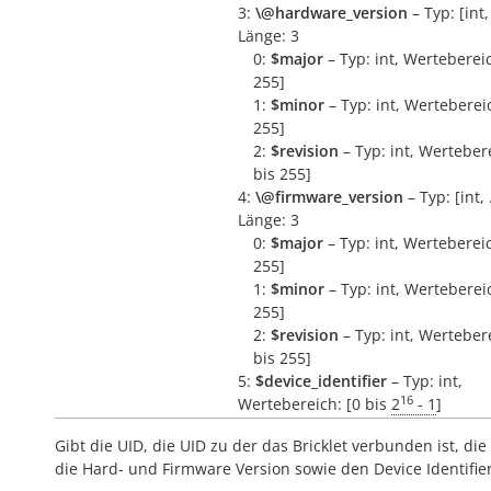
3:
\@hardware_version
– Typ: [int, 
Länge: 3
0:
$major
– Typ: int, Wertebereic
255]
1:
$minor
– Typ: int, Wertebereic
255]
2:
$revision
– Typ: int, Wertebere
bis 255]
4:
\@firmware_version
– Typ: [int, .
Länge: 3
0:
$major
– Typ: int, Wertebereic
255]
1:
$minor
– Typ: int, Wertebereic
255]
2:
$revision
– Typ: int, Wertebere
bis 255]
5:
$device_identifier
– Typ: int,
16
Wertebereich: [0 bis
2
- 1
]
Gibt die UID, die UID zu der das Bricklet verbunden ist, die 
die Hard- und Firmware Version sowie den Device Identifie