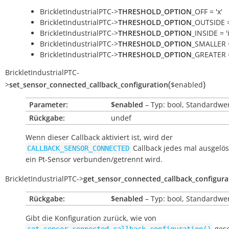
BrickletIndustrialPTC->
THRESHOLD_OPTION
_OFF = 'x'
BrickletIndustrialPTC->
THRESHOLD_OPTION
_OUTSIDE =
BrickletIndustrialPTC->
THRESHOLD_OPTION
_INSIDE = 'i
BrickletIndustrialPTC->
THRESHOLD_OPTION
_SMALLER =
BrickletIndustrialPTC->
THRESHOLD_OPTION
_GREATER =
BrickletIndustrialPTC
-
(
)
>
set_sensor_connected_callback_configuration
$enabled
Parameter:
$enabled
– Typ: bool, Standardwer
Rückgabe:
undef
Wenn dieser Callback aktiviert ist, wird der
Callback jedes mal ausgelö
CALLBACK_SENSOR_CONNECTED
ein Pt-Sensor verbunden/getrennt wird.
BrickletIndustrialPTC
->
get_sensor_connected_callback_configura
Rückgabe:
$enabled
– Typ: bool, Standardwer
Gibt die Konfiguration zurück, wie von
gese