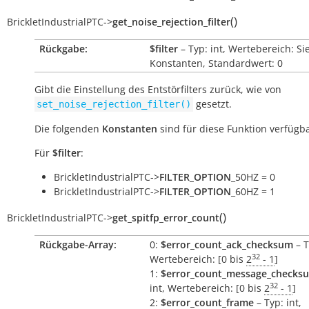
(
)
BrickletIndustrialPTC
->
get_noise_rejection_filter
Rückgabe:
$filter
– Typ: int, Wertebereich: Si
Konstanten, Standardwert: 0
Gibt die Einstellung des Entstörfilters zurück, wie von
gesetzt.
set_noise_rejection_filter()
Die folgenden
Konstanten
sind für diese Funktion verfügba
Für
$filter
:
BrickletIndustrialPTC->
FILTER_OPTION
_50HZ = 0
BrickletIndustrialPTC->
FILTER_OPTION
_60HZ = 1
(
)
BrickletIndustrialPTC
->
get_spitfp_error_count
Rückgabe-Array:
0:
$error_count_ack_checksum
– T
32
Wertebereich: [0 bis
2
- 1
]
1:
$error_count_message_checks
32
int, Wertebereich: [0 bis
2
- 1
]
2:
$error_count_frame
– Typ: int,