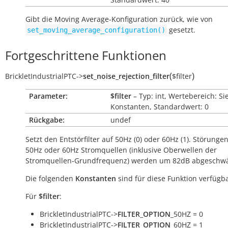
Gibt die Moving Average-Konfiguration zurück, wie von
gesetzt.
set_moving_average_configuration()
Fortgeschrittene Funktionen
(
)
BrickletIndustrialPTC
->
set_noise_rejection_filter
$filter
Parameter:
$filter
– Typ: int, Wertebereich: Si
Konstanten, Standardwert: 0
Rückgabe:
undef
Setzt den Entstörfilter auf 50Hz (0) oder 60Hz (1). Störunge
50Hz oder 60Hz Stromquellen (inklusive Oberwellen der
Stromquellen-Grundfrequenz) werden um 82dB abgeschwä
Die folgenden
Konstanten
sind für diese Funktion verfügba
Für
$filter
:
BrickletIndustrialPTC->
FILTER_OPTION
_50HZ = 0
BrickletIndustrialPTC->
FILTER_OPTION
_60HZ = 1