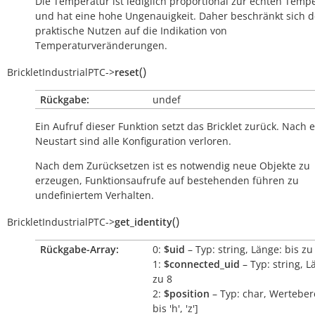
Die Temperatur ist lediglich proportional zur echten Temp
und hat eine hohe Ungenauigkeit. Daher beschränkt sich d
praktische Nutzen auf die Indikation von
Temperaturveränderungen.
(
)
BrickletIndustrialPTC
->
reset
Rückgabe:
undef
Ein Aufruf dieser Funktion setzt das Bricklet zurück. Nach
Neustart sind alle Konfiguration verloren.
Nach dem Zurücksetzen ist es notwendig neue Objekte zu
erzeugen, Funktionsaufrufe auf bestehenden führen zu
undefiniertem Verhalten.
(
)
BrickletIndustrialPTC
->
get_identity
Rückgabe-Array:
0:
$uid
– Typ: string, Länge: bis zu
1:
$connected_uid
– Typ: string, L
zu 8
2:
$position
– Typ: char, Wertebere
bis 'h', 'z']