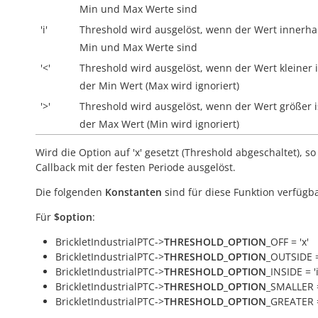
Min und Max Werte sind
'i'
Threshold wird ausgelöst, wenn der Wert
innerha
Min und Max Werte sind
'<'
Threshold wird ausgelöst, wenn der Wert kleiner i
der Min Wert (Max wird ignoriert)
'>'
Threshold wird ausgelöst, wenn der Wert größer i
der Max Wert (Min wird ignoriert)
Wird die Option auf 'x' gesetzt (Threshold abgeschaltet), so
Callback mit der festen Periode ausgelöst.
Die folgenden
Konstanten
sind für diese Funktion verfügba
Für
$option
:
BrickletIndustrialPTC->
THRESHOLD_OPTION
_OFF = 'x'
BrickletIndustrialPTC->
THRESHOLD_OPTION
_OUTSIDE =
BrickletIndustrialPTC->
THRESHOLD_OPTION
_INSIDE = 'i
BrickletIndustrialPTC->
THRESHOLD_OPTION
_SMALLER =
BrickletIndustrialPTC->
THRESHOLD_OPTION
_GREATER =