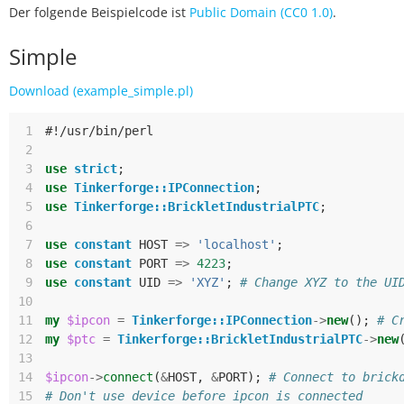
Der folgende Beispielcode ist
Public Domain (CC0 1.0)
.
Simple
Download (example_simple.pl)
 1
#!/usr/bin/perl
 2
 3
use
strict
;
 4
use
Tinkerforge::IPConnection
;
 5
use
Tinkerforge::BrickletIndustrialPTC
;
 6
 7
use
constant
HOST
=>
'localhost'
;
 8
use
constant
PORT
=>
4223
;
 9
use
constant
UID
=>
'XYZ'
;
# Change XYZ to the UI
10
11
my
$ipcon
=
Tinkerforge::IPConnection
->
new
();
# C
12
my
$ptc
=
Tinkerforge::BrickletIndustrialPTC
->
new
13
14
$ipcon
->
connect
(
&
HOST
,
&
PORT
);
# Connect to brick
15
# Don't use device before ipcon is connected