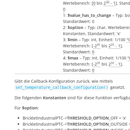
32
Wertebereich: [
0
bis
2
- 1
], Stan
0
1:
$value_has_to_change
– Typ: bo
Standardwert: 0
2:
$option
– Typ: char, Werteberei
Konstanten, Standardwert: 'x'
3:
$min
– Typ: int, Einheit: 1/100
°
31
31
Wertebereich: [
-2
bis
2
- 1
],
Standardwert:
0
4:
$max
– Typ: int, Einheit: 1/100
°
31
31
Wertebereich: [
-2
bis
2
- 1
],
Standardwert:
0
Gibt die Callback-Konfiguration zurück, wie mittels
gesetzt.
set_temperature_callback_configuration()
Die folgenden
Konstanten
sind für diese Funktion verfügba
Für
$option
:
BrickletIndustrialPTC->
THRESHOLD_OPTION
_OFF = 'x'
BrickletIndustrialPTC->
THRESHOLD_OPTION
_OUTSIDE =