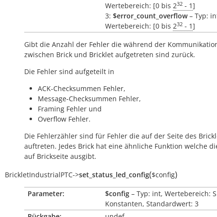
32
Wertebereich: [0 bis
2
- 1
]
3:
$error_count_overflow
– Typ: in
32
Wertebereich: [0 bis
2
- 1
]
Gibt die Anzahl der Fehler die während der Kommunikatio
zwischen Brick und Bricklet aufgetreten sind zurück.
Die Fehler sind aufgeteilt in
ACK-Checksummen Fehler,
Message-Checksummen Fehler,
Framing Fehler und
Overflow Fehler.
Die Fehlerzähler sind für Fehler die auf der Seite des Brickl
auftreten. Jedes Brick hat eine ähnliche Funktion welche di
auf Brickseite ausgibt.
(
)
BrickletIndustrialPTC
->
set_status_led_config
$config
Parameter:
$config
– Typ: int, Wertebereich: 
Konstanten, Standardwert: 3
Rückgabe:
undef