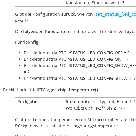
Konstanten, Standardwert: 3
Gibt die Konfiguration zurück, wie von
set_status_led_c
gesetzt.
Die folgenden
Konstanten
sind für diese Funktion verfügba
Für
$config
:
BrickletIndustrialPTC->
STATUS_LED_CONFIG
_OFF = 0
BrickletIndustrialPTC->
STATUS_LED_CONFIG
_ON = 1
BrickletIndustrialPTC->
STATUS_LED_CONFIG
_SHOW_HE
= 2
BrickletIndustrialPTC->
STATUS_LED_CONFIG
_SHOW_STA
(
)
BrickletIndustrialPTC
->
get_chip_temperature
Rückgabe:
$temperature
– Typ: int, Einheit: 
15
15
Wertebereich: [
-2
bis
2
- 1
]
Gibt die Temperatur, gemessen im Mikrocontroller, aus. D
Rückgabewert ist nicht die Umgebungstemperatur.