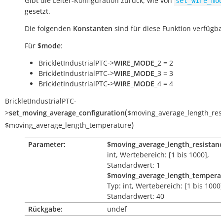
Gibt die Leiter-Konfiguration zurück, wie von
set_wire_mo
gesetzt.
Die folgenden
Konstanten
sind für diese Funktion verfügba
Für
$mode
:
BrickletIndustrialPTC->
WIRE_MODE
_2 = 2
BrickletIndustrialPTC->
WIRE_MODE
_3 = 3
BrickletIndustrialPTC->
WIRE_MODE
_4 = 4
BrickletIndustrialPTC
-
(
>
set_moving_average_configuration
$moving_average_length_res
)
$moving_average_length_temperature
Parameter:
$moving_average_length_resistan
int, Wertebereich: [1 bis 1000],
Standardwert: 1
$moving_average_length_tempera
Typ: int, Wertebereich: [1 bis 1000
Standardwert: 40
Rückgabe:
undef