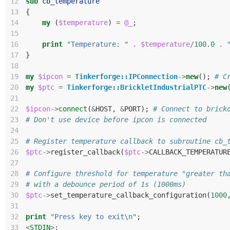
12
sub
cb_temperature
13
{
14
my
(
$temperature
)
=
@_
;
15
16
print
"Temperature: "
.
$temperature
/
100.0
.
17
}
18
19
my
$ipcon
=
Tinkerforge::IPConnection
->
new
();
# C
20
my
$ptc
=
Tinkerforge::BrickletIndustrialPTC
->
new
21
22
$ipcon
->
connect
(
&
HOST
,
&
PORT
);
# Connect to brick
23
# Don't use device before ipcon is connected
24
25
# Register temperature callback to subroutine cb_
26
$ptc
->
register_callback
(
$ptc
->
CALLBACK_TEMPERATUR
27
28
# Configure threshold for temperature "greater th
29
# with a debounce period of 1s (1000ms)
30
$ptc
->
set_temperature_callback_configuration
(
1000
31
32
print
"Press key to exit\n"
;
33
<
STDIN
>
;