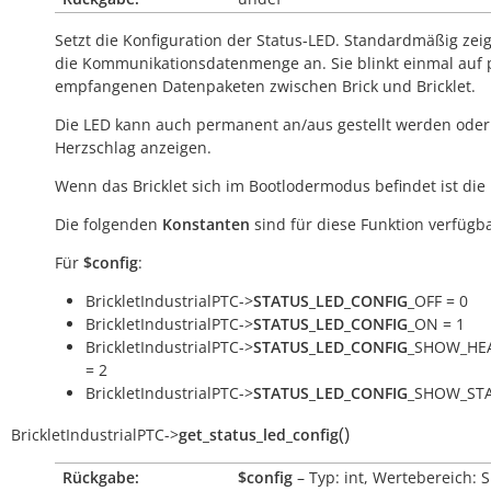
Setzt die Konfiguration der Status-LED. Standardmäßig zeig
die Kommunikationsdatenmenge an. Sie blinkt einmal auf 
empfangenen Datenpaketen zwischen Brick und Bricklet.
Die LED kann auch permanent an/aus gestellt werden oder
Herzschlag anzeigen.
Wenn das Bricklet sich im Bootlodermodus befindet ist die
Die folgenden
Konstanten
sind für diese Funktion verfügba
Für
$config
:
BrickletIndustrialPTC->
STATUS_LED_CONFIG
_OFF = 0
BrickletIndustrialPTC->
STATUS_LED_CONFIG
_ON = 1
BrickletIndustrialPTC->
STATUS_LED_CONFIG
_SHOW_HE
= 2
BrickletIndustrialPTC->
STATUS_LED_CONFIG
_SHOW_STA
(
)
BrickletIndustrialPTC
->
get_status_led_config
Rückgabe:
$config
– Typ: int, Wertebereich: 