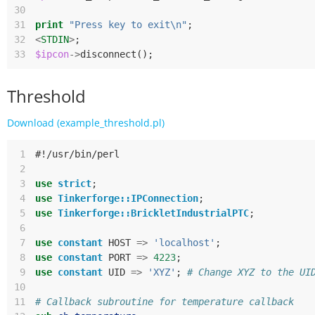
30
31
print
"Press key to exit\n"
;
32
<
STDIN
>
;
33
$ipcon
->
disconnect
();
Threshold
Download (example_threshold.pl)
 1
#!/usr/bin/perl
 2
 3
use
strict
;
 4
use
Tinkerforge::IPConnection
;
 5
use
Tinkerforge::BrickletIndustrialPTC
;
 6
 7
use
constant
HOST
=>
'localhost'
;
 8
use
constant
PORT
=>
4223
;
 9
use
constant
UID
=>
'XYZ'
;
# Change XYZ to the UI
10
11
# Callback subroutine for temperature callback