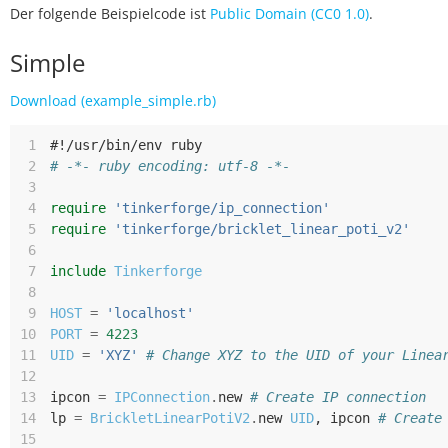
Der folgende Beispielcode ist
Public Domain (CC0 1.0)
.
Simple
Download (example_simple.rb)
 1
#!/usr/bin/env ruby
 2
# -*- ruby encoding: utf-8 -*-
 3
 4
require
'tinkerforge/ip_connection'
 5
require
'tinkerforge/bricklet_linear_poti_v2'
 6
 7
include
Tinkerforge
 8
 9
HOST
=
'localhost'
10
PORT
=
4223
11
UID
=
'XYZ'
# Change XYZ to the UID of your Linea
12
13
ipcon
=
IPConnection
.
new
# Create IP connection
14
lp
=
BrickletLinearPotiV2
.
new
UID
,
ipcon
# Create
15