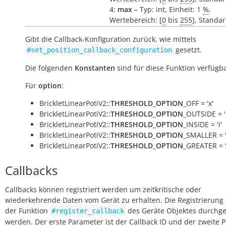
4:
max
– Typ: int, Einheit: 1
%
,
Wertebereich: [
0
bis
255
], Standa
Gibt die Callback-Konfiguration zurück, wie mittels
gesetzt.
#set_position_callback_configuration
Die folgenden
Konstanten
sind für diese Funktion verfügba
Für
option
:
BrickletLinearPotiV2::
THRESHOLD_OPTION
_OFF = 'x'
BrickletLinearPotiV2::
THRESHOLD_OPTION
_OUTSIDE = '
BrickletLinearPotiV2::
THRESHOLD_OPTION
_INSIDE = 'i'
BrickletLinearPotiV2::
THRESHOLD_OPTION
_SMALLER = '
BrickletLinearPotiV2::
THRESHOLD_OPTION
_GREATER = '
Callbacks
Callbacks können registriert werden um zeitkritische oder
wiederkehrende Daten vom Gerät zu erhalten. Die Registrierung
der Funktion
des Geräte Objektes durchge
#register_callback
werden. Der erste Parameter ist der Callback ID und der zweite 