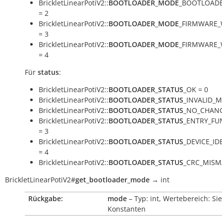
BrickletLinearPotiV2::
BOOTLOADER_MODE
_BOOTLOADE
= 2
BrickletLinearPotiV2::
BOOTLOADER_MODE
_FIRMWARE_
= 3
BrickletLinearPotiV2::
BOOTLOADER_MODE
_FIRMWARE_
= 4
Für
status
:
BrickletLinearPotiV2::
BOOTLOADER_STATUS
_OK = 0
BrickletLinearPotiV2::
BOOTLOADER_STATUS
_INVALID_M
BrickletLinearPotiV2::
BOOTLOADER_STATUS
_NO_CHANG
BrickletLinearPotiV2::
BOOTLOADER_STATUS
_ENTRY_FU
= 3
BrickletLinearPotiV2::
BOOTLOADER_STATUS
_DEVICE_ID
= 4
BrickletLinearPotiV2::
BOOTLOADER_STATUS
_CRC_MISM
BrickletLinearPotiV2
#
get_bootloader_mode
→
int
Rückgabe:
mode
– Typ: int, Wertebereich: Si
Konstanten