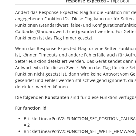
response_expected
– Typ: bool
Ändert das Response-Expected-Flag für die Funktion mit d
angegebenen Funktion IDs. Diese Flag kann nur für Setter-
Funktionen (Standardwert:
false
) und Konfigurationsfunkti
Callbacks (Standardwert:
true
) geändert werden. Für Getter
Funktionen ist das Flag immer gesetzt.
Wenn das Response-Expected-Flag für eine Setter-Funktion
ist, können Timeouts und andere Fehlerfälle auch für Aufr
Setter-Funktion detektiert werden. Das Gerät sendet dann 
Antwort extra für diesen Zweck. Wenn das Flag für eine Set
Funktion nicht gesetzt ist, dann wird keine Antwort vom Ge
gesendet und Fehler werden stillschweigend ignoriert, da s
detektiert werden können.
Die folgenden
Konstanten
sind für diese Funktion verfügba
Für
function_id
:
BrickletLinearPotiV2::
FUNCTION
_SET_POSITION_CALLB
= 2
BrickletLinearPotiV2::
FUNCTION
_SET_WRITE_FIRMWARE