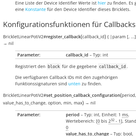
Eine Liste der Device Identifier Werte ist
hier
zu finden. Es 
eine
Konstante
für den Device Identifier dieses Bricklets.
Konfigurationsfunktionen für Callbacks
(
)
BrickletLinearPotiV2
#
register_callback
callback_id
{
|param
[,
...
→
nil
Parameter:
callback_id
– Typ: int
Registriert den
für die gegebene
.
block
callback_id
Die verfügbaren Callback IDs mit den zugehörigen
Funktionssignaturen sind
unten
zu finden.
(
BrickletLinearPotiV2
#
set_position_callback_configuration
period
)
value_has_to_change
,
option
,
min
,
max
→
nil
Parameter:
period
– Typ: int, Einheit: 1
ms
,
32
Wertebereich: [
0
bis
2
- 1
], Stan
0
value_has_to_change
– Typ: bool,