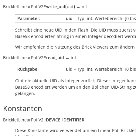
(
)
BrickletLinearPotiV2
#
write_uid
uid
→
nil
Parameter:
uid
– Typ: int, Wertebereich: [0 bi
Schreibt eine neue UID in den Flash. Die UID muss zuerst 
Base58 encodierten String in einen Integer decodiert werd
Wir empfehlen die Nutzung des Brick Viewers zum ändern 
BrickletLinearPotiV2
#
read_uid
→
int
Rückgabe:
uid
– Typ: int, Wertebereich: [0 bi
Gibt die aktuelle UID als Integer zurück. Dieser Integer kan
Base58 encodiert werden um an den üblichen UID-String z
gelangen.
Konstanten
BrickletLinearPotiV2
::
DEVICE_IDENTIFIER
Diese Konstante wird verwendet um ein Linear Poti Bricklet