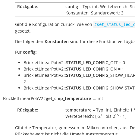
Rückgabe:
config
– Typ: int, Wertebereich: Si
Konstanten, Standardwert: 3
Gibt die Konfiguration zurück, wie von
#set_status_led_
gesetzt.
Die folgenden
Konstanten
sind für diese Funktion verfügba
Für
config
:
BrickletLinearPotiV2::
STATUS_LED_CONFIG
_OFF = 0
BrickletLinearPotiV2::
STATUS_LED_CONFIG
_ON = 1
BrickletLinearPotiV2::
STATUS_LED_CONFIG
_SHOW_HEAR
2
BrickletLinearPotiV2::
STATUS_LED_CONFIG
_SHOW_STAT
BrickletLinearPotiV2
#
get_chip_temperature
→
int
Rückgabe:
temperature
– Typ: int, Einheit: 1
15
15
Wertebereich: [
-2
bis
2
- 1
]
Gibt die Temperatur, gemessen im Mikrocontroller, aus. D
Rückgabewert ist nicht die Umgebungstemperatur.