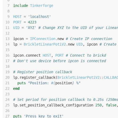
 6
 7
include
Tinkerforge
 8
 9
HOST
=
'localhost'
10
PORT
=
4223
11
UID
=
'XYZ'
# Change XYZ to the UID of your Linea
12
13
ipcon
=
IPConnection
.
new
# Create IP connection
14
lp
=
BrickletLinearPotiV2
.
new
UID
,
ipcon
# Create
15
16
ipcon
.
connect
HOST
,
PORT
# Connect to brickd
17
# Don't use device before ipcon is connected
18
19
# Register position callback
20
lp
.
register_callback
(
BrickletLinearPotiV2
::
CALLBA
21
puts
"Position: 
#{
position
}
 %"
22
end
23
24
# Set period for position callback to 0.25s (250m
25
lp
.
set_position_callback_configuration
250
,
false
26
27
puts
'Press key to exit'