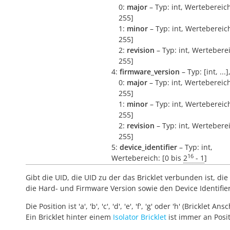
0:
major
– Typ: int, Wertebereich
255]
1:
minor
– Typ: int, Wertebereich
255]
2:
revision
– Typ: int, Werteberei
255]
4:
firmware_version
– Typ: [int, ...
0:
major
– Typ: int, Wertebereich
255]
1:
minor
– Typ: int, Wertebereich
255]
2:
revision
– Typ: int, Werteberei
255]
5:
device_identifier
– Typ: int,
16
Wertebereich: [0 bis
2
- 1
]
Gibt die UID, die UID zu der das Bricklet verbunden ist, die 
die Hard- und Firmware Version sowie den Device Identifie
Die Position ist 'a', 'b', 'c', 'd', 'e', 'f', 'g' oder 'h' (Bricklet Ans
Ein Bricklet hinter einem
Isolator Bricklet
ist immer an Positi