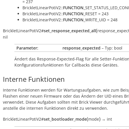
= 237
BrickletLinearPotiV2::
FUNCTION
_SET_STATUS_LED_CONF
BrickletLinearPotiV2::
FUNCTION
_RESET = 243
BrickletLinearPotiV2::
FUNCTION
_WRITE_UID = 248
(
BrickletLinearPotiV2
#
set_response_expected_all
response_expec
nil
Parameter:
response_expected
– Typ: bool
Ändert das Response-Expected-Flag für alle Setter-Funkti
Konfigurationsfunktionen für Callbacks diese Gerätes.
Interne Funktionen
Interne Funktionen werden für Wartungsaufgaben, wie zum Beis
Flashen einer neuen Firmware oder das Ändern der UID eines Bri
verwendet. Diese Aufgaben sollten mit Brick Viewer durchgeführ
anstelle die internen Funktionen direkt zu verwenden.
(
)
BrickletLinearPotiV2
#
set_bootloader_mode
mode
→
int