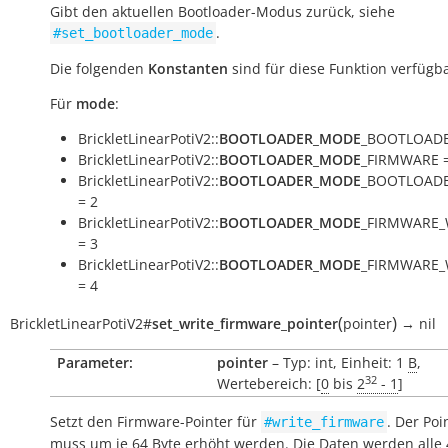
Gibt den aktuellen Bootloader-Modus zurück, siehe
.
#set_bootloader_mode
Die folgenden
Konstanten
sind für diese Funktion verfügba
Für
mode
:
BrickletLinearPotiV2::
BOOTLOADER_MODE
_BOOTLOADE
BrickletLinearPotiV2::
BOOTLOADER_MODE
_FIRMWARE =
BrickletLinearPotiV2::
BOOTLOADER_MODE
_BOOTLOADE
= 2
BrickletLinearPotiV2::
BOOTLOADER_MODE
_FIRMWARE_
= 3
BrickletLinearPotiV2::
BOOTLOADER_MODE
_FIRMWARE_
= 4
(
)
BrickletLinearPotiV2
#
set_write_firmware_pointer
pointer
→
nil
Parameter:
pointer
– Typ: int, Einheit: 1
B
,
32
Wertebereich: [
0
bis
2
- 1
]
Setzt den Firmware-Pointer für
. Der Poi
#write_firmware
muss um je 64 Byte erhöht werden. Die Daten werden alle 