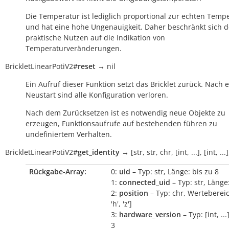
Die Temperatur ist lediglich proportional zur echten Temp
und hat eine hohe Ungenauigkeit. Daher beschränkt sich d
praktische Nutzen auf die Indikation von
Temperaturveränderungen.
BrickletLinearPotiV2
#
reset
→
nil
Ein Aufruf dieser Funktion setzt das Bricklet zurück. Nach
Neustart sind alle Konfiguration verloren.
Nach dem Zurücksetzen ist es notwendig neue Objekte zu
erzeugen, Funktionsaufrufe auf bestehenden führen zu
undefiniertem Verhalten.
BrickletLinearPotiV2
#
get_identity
→
[str,
str,
chr,
[int,
...],
[int,
...]
Rückgabe-Array:
0:
uid
– Typ: str, Länge: bis zu 8
1:
connected_uid
– Typ: str, Länge
2:
position
– Typ: chr, Wertebereich
'h', 'z']
3:
hardware_version
– Typ: [int, ..
3