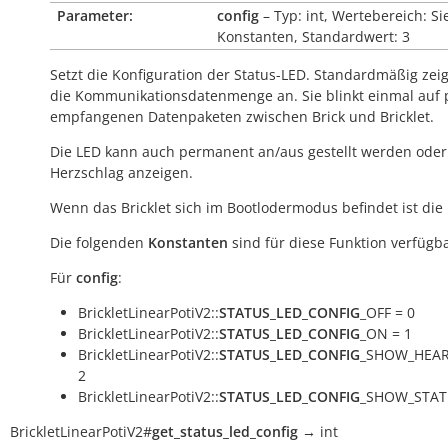
Parameter:
config
– Typ: int, Wertebereich: Si
Konstanten, Standardwert: 3
Setzt die Konfiguration der Status-LED. Standardmäßig zeig
die Kommunikationsdatenmenge an. Sie blinkt einmal auf 
empfangenen Datenpaketen zwischen Brick und Bricklet.
Die LED kann auch permanent an/aus gestellt werden oder
Herzschlag anzeigen.
Wenn das Bricklet sich im Bootlodermodus befindet ist die
Die folgenden
Konstanten
sind für diese Funktion verfügba
Für
config
:
BrickletLinearPotiV2::
STATUS_LED_CONFIG
_OFF = 0
BrickletLinearPotiV2::
STATUS_LED_CONFIG
_ON = 1
BrickletLinearPotiV2::
STATUS_LED_CONFIG
_SHOW_HEAR
2
BrickletLinearPotiV2::
STATUS_LED_CONFIG
_SHOW_STAT
BrickletLinearPotiV2
#
get_status_led_config
→
int