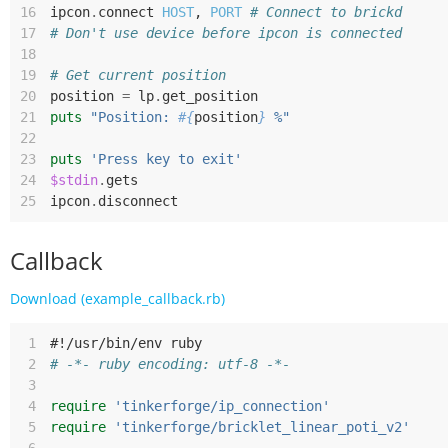
16
ipcon
.
connect
HOST
,
PORT
# Connect to brickd
17
# Don't use device before ipcon is connected
18
19
# Get current position
20
position
=
lp
.
get_position
21
puts
"Position: 
#{
position
}
 %"
22
23
puts
'Press key to exit'
24
$stdin
.
gets
25
ipcon
.
disconnect
Callback
Download (example_callback.rb)
 1
#!/usr/bin/env ruby
 2
# -*- ruby encoding: utf-8 -*-
 3
 4
require
'tinkerforge/ip_connection'
 5
require
'tinkerforge/bricklet_linear_poti_v2'