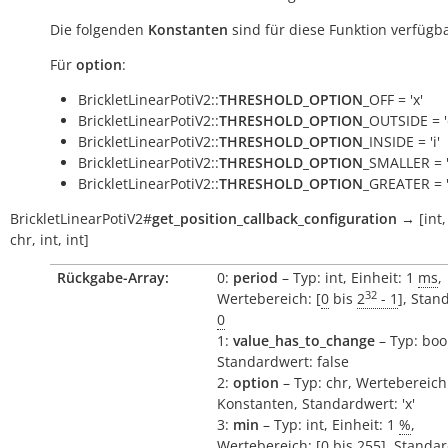
Die folgenden
Konstanten
sind für diese Funktion verfügba
Für
option
:
BrickletLinearPotiV2::
THRESHOLD_OPTION
_OFF = 'x'
BrickletLinearPotiV2::
THRESHOLD_OPTION
_OUTSIDE = '
BrickletLinearPotiV2::
THRESHOLD_OPTION
_INSIDE = 'i'
BrickletLinearPotiV2::
THRESHOLD_OPTION
_SMALLER = '
BrickletLinearPotiV2::
THRESHOLD_OPTION
_GREATER = '
BrickletLinearPotiV2
#
get_position_callback_configuration
→
[int,
chr,
int,
int]
Rückgabe-Array:
0:
period
– Typ: int, Einheit: 1
ms
,
32
Wertebereich: [
0
bis
2
- 1
], Stan
0
1:
value_has_to_change
– Typ: boo
Standardwert: false
2:
option
– Typ: chr, Wertebereich
Konstanten, Standardwert: 'x'
3:
min
– Typ: int, Einheit: 1
%
,
Wertebereich: [
0
bis
255
], Standa