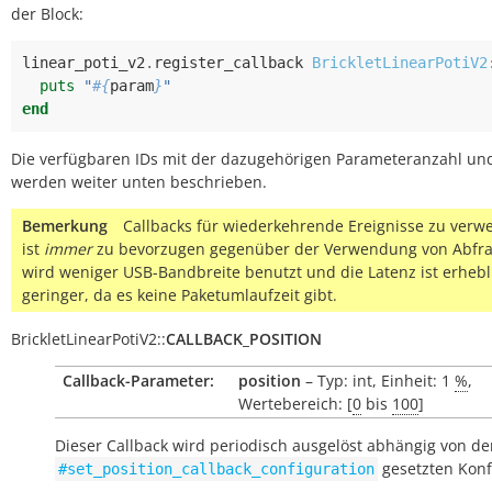
der Block:
linear_poti_v2
.
register_callback
BrickletLinearPotiV2
puts
"
#{
param
}
"
end
Die verfügbaren IDs mit der dazugehörigen Parameteranzahl un
werden weiter unten beschrieben.
Bemerkung
Callbacks für wiederkehrende Ereignisse zu ver
ist
immer
zu bevorzugen gegenüber der Verwendung von Abfra
wird weniger USB-Bandbreite benutzt und die Latenz ist erhebl
geringer, da es keine Paketumlaufzeit gibt.
BrickletLinearPotiV2
::
CALLBACK_POSITION
Callback-Parameter:
position
– Typ: int, Einheit: 1
%
,
Wertebereich: [
0
bis
100
]
Dieser Callback wird periodisch ausgelöst abhängig von der
gesetzten Konf
#set_position_callback_configuration