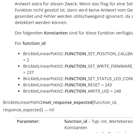
Antwort extra für diesen Zweck. Wenn das Flag für eine Set
Funktion nicht gesetzt ist, dann wird keine Antwort vom Ge
gesendet und Fehler werden stillschweigend ignoriert, da s
detektiert werden können.
Die folgenden
Konstanten
sind für diese Funktion verfügba
Für
function_id
:
BrickletLinearPotiV2::
FUNCTION
_SET_POSITION_CALLB
= 2
BrickletLinearPotiV2::
FUNCTION
_SET_WRITE_FIRMWARE
= 237
BrickletLinearPotiV2::
FUNCTION
_SET_STATUS_LED_CONF
BrickletLinearPotiV2::
FUNCTION
_RESET = 243
BrickletLinearPotiV2::
FUNCTION
_WRITE_UID = 248
(
BrickletLinearPotiV2
#
set_response_expected
function_id
,
)
response_expected
→
nil
Parameter:
function_id
– Typ: int, Werteberei
Konstanten