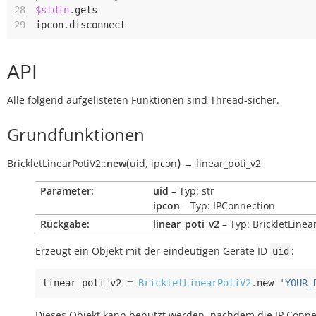
28
$stdin
.
gets
29
ipcon
.
disconnect
API
Alle folgend aufgelisteten Funktionen sind Thread-sicher.
Grundfunktionen
(
)
BrickletLinearPotiV2
::
new
uid
,
ipcon
→
linear_poti_v2
Parameter:
uid
– Typ: str
ipcon
– Typ: IPConnection
Rückgabe:
linear_poti_v2
– Typ: BrickletLinea
Erzeugt ein Objekt mit der eindeutigen Geräte ID
:
uid
linear_poti_v2
=
BrickletLinearPotiV2
.
new
'YOUR_
Dieses Objekt kann benutzt werden, nachdem die IP Conne