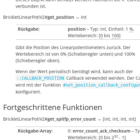
verbunden ist.
BrickletLinearPotiV2
#
get_position
→
int
Rückgabe:
position
– Typ: int, Einheit: 1
%
,
Wertebereich: [
0
bis
100
]
Gibt die Position des Linearpotentiometers zurück. Der
Wertebereich ist von 0% (Schieberegler unten) und 100%
(Schieberegler oben).
Wenn der Wert periodisch benötigt wird, kann auch der
Callback verwendet werden. Der Ca
::CALLBACK_POSITION
wird mit der Funktion
#set_position_callback_configu
konfiguriert.
Fortgeschrittene Funktionen
BrickletLinearPotiV2
#
get_spitfp_error_count
→
[int,
int,
int,
int]
Rückgabe-Array:
0:
error_count_ack_checksum
– Ty
32
Wertebereich: [0 bis
2
- 1
]