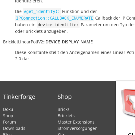
identifizieren.
Die
Funktion und der
#get_identity()
Callback der IP Con
IPConnection::CALLBACK_ENUMERATE
haben ein
Parameter um den Typ des
device_identifier
oder Bricklets anzugeben.
BrickletLinearPotiV2
::
DEVICE_DISPLAY_NAME
Diese Konstante stellt den Anzeigenamen eines Linear Poti 
2.0 dar.
Tinkerforge
Shop
Doku
Bricks
Shop
Bricklets
Forum
Master Extensions
Downloads
Stromversorgungen
Blog
Kits