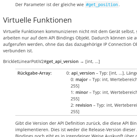
Der Parameter ist der gleiche wie
.
#get_position
Virtuelle Funktionen
Virtuelle Funktionen kommunizieren nicht mit dem Gerät selbst, 
arbeiten nur auf dem API Bindings Objekt. Dadurch können sie 
aufgerufen werden, ohne das das dazugehörige IP Connection O
verbunden ist.
BrickletLinearPotiV2
#
get_api_version
→
[int,
...]
Rückgabe-Array:
0:
api_version
– Typ: [int, ...], Läng
0:
major
– Typ: int, Wertebereich
255]
1:
minor
– Typ: int, Wertebereich
255]
2:
revision
– Typ: int, Werteberei
255]
Gibt die Version der API Definition zurück, die diese API Bi
implementieren. Dies ist weder die Release-Version dieser 
Bindings noch gibt es in irgendeiner Weise Auskunft über