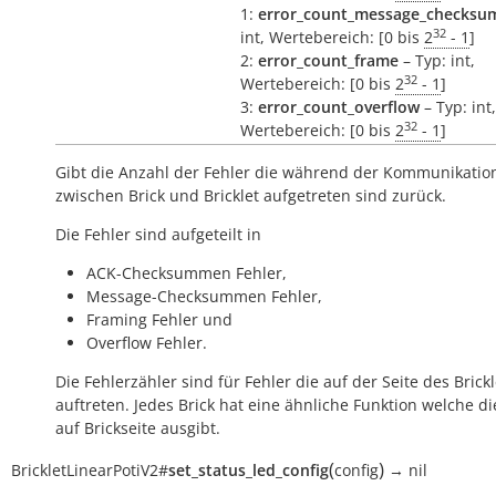
1:
error_count_message_checksu
32
int, Wertebereich: [0 bis
2
- 1
]
2:
error_count_frame
– Typ: int,
32
Wertebereich: [0 bis
2
- 1
]
3:
error_count_overflow
– Typ: int,
32
Wertebereich: [0 bis
2
- 1
]
Gibt die Anzahl der Fehler die während der Kommunikatio
zwischen Brick und Bricklet aufgetreten sind zurück.
Die Fehler sind aufgeteilt in
ACK-Checksummen Fehler,
Message-Checksummen Fehler,
Framing Fehler und
Overflow Fehler.
Die Fehlerzähler sind für Fehler die auf der Seite des Brickl
auftreten. Jedes Brick hat eine ähnliche Funktion welche di
auf Brickseite ausgibt.
(
)
BrickletLinearPotiV2
#
set_status_led_config
config
→
nil