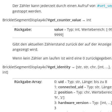
Der Zähler kann jederzeit durch einen Aufruf von
#set_se
gestoppt werden.
BrickletSegmentDisplay4x7
#
get_counter_value
→
int
Rückgabe:
value
– Typ: int, Wertebereich: [-9
9999]
Gibt den aktuellen Zählerstand zurück der auf der Anzeige
angezeigt wird.
Wenn kein Zähler am laufen ist wird eine 0 zurückgegeben
BrickletSegmentDisplay4x7
#
get_identity
→
[str,
str,
chr,
[int,
...],
int]
Rückgabe-Array:
0:
uid
– Typ: str, Länge: bis zu 8
1:
connected_uid
– Typ: str, Länge
2:
position
– Typ: chr, Wertebereich
'h', 'z']
3:
hardware_version
– Typ: [int, ..
3