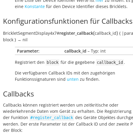
Eine Liste der Device Identifier Werte ist
hier
zu finden. Es 
eine
Konstante
für den Device Identifier dieses Bricklets.
Konfigurationsfunktionen für Callbacks
(
)
BrickletSegmentDisplay4x7
#
register_callback
callback_id
{
|par
block
}
→
nil
Parameter:
callback_id
– Typ: int
Registriert den
für die gegebene
.
block
callback_id
Die verfügbaren Callback IDs mit den zugehörigen
Funktionssignaturen sind
unten
zu finden.
Callbacks
Callbacks können registriert werden um zeitkritische oder
wiederkehrende Daten vom Gerät zu erhalten. Die Registrierung
der Funktion
des Geräte Objektes durchge
#register_callback
werden. Der erste Parameter ist der Callback ID und der zweite 
der Block: