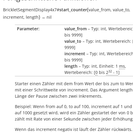
(
BrickletSegmentDisplay4x7
#
start_counter
value_from
,
value_to
,
)
increment
,
length
→
nil
Parameter:
value_from
– Typ: int, Wertebereic
bis 9999]
value_to
– Typ: int, Wertebereich: 
9999]
increment
– Typ: int, Wertebereich
bis 9999]
length
– Typ: int, Einheit: 1
ms
,
32
Wertebereich: [
0
bis
2
- 1
]
Starter einen Zähler mit dem
from
Wert der bis zum
to
Wert
mit einer Schrittweite von
increment
. Das Argument
length
Länge der Pause zwischen zwei Inkrements.
Beispiel: Wenn
from
auf 0,
to
auf 100,
increment
auf 1 un
auf 1000 gesetzt wird, wird ein Zähler gestartet der von 0 b
zählt mit Rate von einer Sekunde zwischen jeder Erhöhung
Wenn das increment negativ ist läuft der Zähler rückwärts.