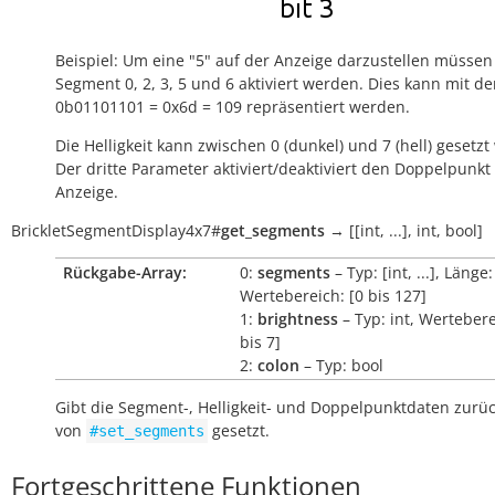
Beispiel: Um eine "5" auf der Anzeige darzustellen müssen
Segment 0, 2, 3, 5 und 6 aktiviert werden. Dies kann mit de
0b01101101 = 0x6d = 109 repräsentiert werden.
Die Helligkeit kann zwischen 0 (dunkel) und 7 (hell) gesetz
Der dritte Parameter aktiviert/deaktiviert den Doppelpunkt
Anzeige.
BrickletSegmentDisplay4x7
#
get_segments
→
[[int,
...],
int,
bool]
Rückgabe-Array:
0:
segments
– Typ: [int, ...], Länge:
Wertebereich: [0 bis 127]
1:
brightness
– Typ: int, Wertebere
bis 7]
2:
colon
– Typ: bool
Gibt die Segment-, Helligkeit- und Doppelpunktdaten zurüc
von
gesetzt.
#set_segments
Fortgeschrittene Funktionen