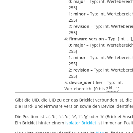
0:
major
– Typ: int, Wertebereich
255]
1:
minor
– Typ: int, Wertebereich
255]
2:
revision
– Typ: int, Werteberei
255]
4:
firmware_version
– Typ: [int, ...
0:
major
– Typ: int, Wertebereich
255]
1:
minor
– Typ: int, Wertebereich
255]
2:
revision
– Typ: int, Werteberei
255]
5:
device_identifier
– Typ: int,
16
Wertebereich: [0 bis
2
- 1
]
Gibt die UID, die UID zu der das Bricklet verbunden ist, die 
die Hard- und Firmware Version sowie den Device Identifie
Die Position ist 'a', 'b', 'c', 'd', 'e', 'f', 'g' oder 'h' (Bricklet Ans
Ein Bricklet hinter einem
Isolator Bricklet
ist immer an Positi