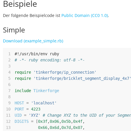
Beispiele
Der folgende Beispielcode ist
Public Domain (CC0 1.0)
.
Simple
Download (example_simple.rb)
 1
#!/usr/bin/env ruby
 2
# -*- ruby encoding: utf-8 -*-
 3
 4
require
'tinkerforge/ip_connection'
 5
require
'tinkerforge/bricklet_segment_display_4x7
 6
 7
include
Tinkerforge
 8
 9
HOST
=
'localhost'
10
PORT
=
4223
11
UID
=
'XYZ'
# Change XYZ to the UID of your Segme
12
DIGITS
=
[
0x3f
,
0x06
,
0x5b
,
0x4f
,
13
0x66
,
0x6d
,
0x7d
,
0x07
,