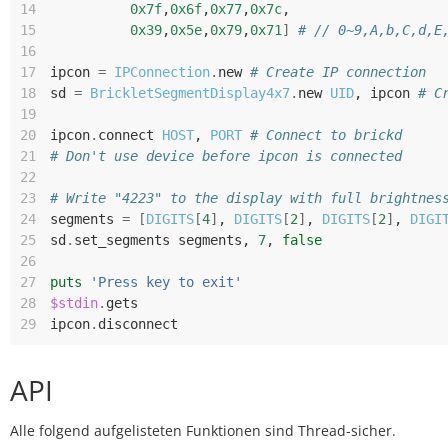
14
0x7f
,
0x6f
,
0x77
,
0x7c
,
15
0x39
,
0x5e
,
0x79
,
0x71
]
# // 0~9,A,b,C,d,E
16
17
ipcon
=
IPConnection
.
new
# Create IP connection
18
sd
=
BrickletSegmentDisplay4x7
.
new
UID
,
ipcon
# C
19
20
ipcon
.
connect
HOST
,
PORT
# Connect to brickd
21
# Don't use device before ipcon is connected
22
23
# Write "4223" to the display with full brightnes
24
segments
=
[
DIGITS
[
4
]
,
DIGITS
[
2
]
,
DIGITS
[
2
]
,
DIGI
25
sd
.
set_segments
segments
,
7
,
false
26
27
puts
'Press key to exit'
28
$stdin
.
gets
29
ipcon
.
disconnect
API
Alle folgend aufgelisteten Funktionen sind Thread-sicher.