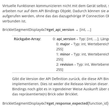
Virtuelle Funktionen kommunizieren nicht mit dem Gerät selbst, 
arbeiten nur auf dem API Bindings Objekt. Dadurch können sie 
aufgerufen werden, ohne das das dazugehörige IP Connection O
verbunden ist.
BrickletSegmentDisplay4x7
#
get_api_version
→
[int,
...]
Rückgabe-Array:
0:
api_version
– Typ: [int, ...], Läng
0:
major
– Typ: int, Wertebereich
255]
1:
minor
– Typ: int, Wertebereich
255]
2:
revision
– Typ: int, Werteberei
255]
Gibt die Version der API Definition zurück, die diese API Bi
implementieren. Dies ist weder die Release-Version dieser 
Bindings noch gibt es in irgendeiner Weise Auskunft über
das repräsentierte(n) Brick oder Bricklet.
(
)
BrickletSegmentDisplay4x7
#
get_response_expected
function_id