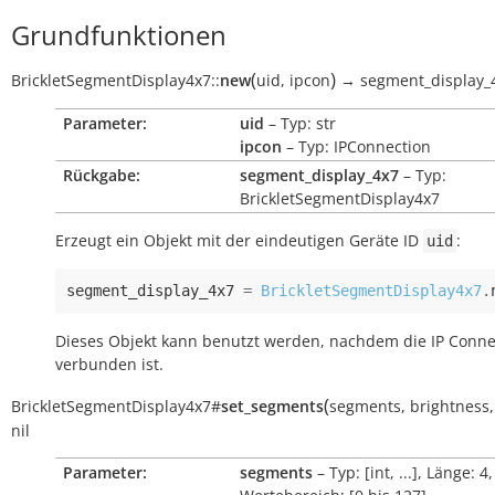
Grundfunktionen
(
)
BrickletSegmentDisplay4x7
::
new
uid
,
ipcon
→
segment_display_
Parameter:
uid
– Typ: str
ipcon
– Typ: IPConnection
Rückgabe:
segment_display_4x7
– Typ:
BrickletSegmentDisplay4x7
Erzeugt ein Objekt mit der eindeutigen Geräte ID
:
uid
segment_display_4x7
=
BrickletSegmentDisplay4x7
.
Dieses Objekt kann benutzt werden, nachdem die IP Conne
verbunden ist.
(
BrickletSegmentDisplay4x7
#
set_segments
segments
,
brightness
nil
Parameter:
segments
– Typ: [int, ...], Länge: 4,