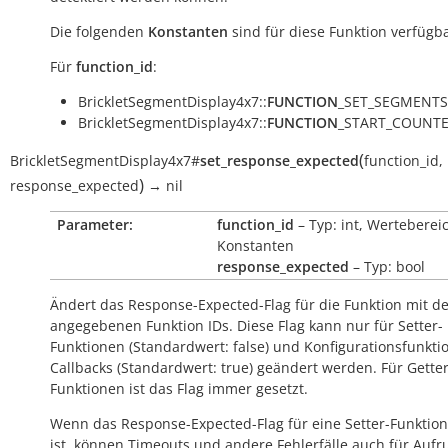
Die folgenden
Konstanten
sind für diese Funktion verfügba
Für
function_id
:
BrickletSegmentDisplay4x7::
FUNCTION
_SET_SEGMENTS
BrickletSegmentDisplay4x7::
FUNCTION
_START_COUNTE
(
BrickletSegmentDisplay4x7
#
set_response_expected
function_id
,
)
response_expected
→
nil
Parameter:
function_id
– Typ: int, Werteberei
Konstanten
response_expected
– Typ: bool
Ändert das Response-Expected-Flag für die Funktion mit d
angegebenen Funktion IDs. Diese Flag kann nur für Setter-
Funktionen (Standardwert:
false
) und Konfigurationsfunkti
Callbacks (Standardwert:
true
) geändert werden. Für Getter
Funktionen ist das Flag immer gesetzt.
Wenn das Response-Expected-Flag für eine Setter-Funktion
ist, können Timeouts und andere Fehlerfälle auch für Aufr