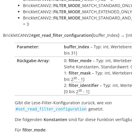
BrickletCANV2::
FILTER_MODE
_MATCH_STANDARD_ONLY
BrickletCANV2::
FILTER_MODE
_MATCH_EXTENDED_ONLY 
BrickletCANV2::
FILTER_MODE
_MATCH_STANDARD_AND
= 3
(
)
BrickletCANV2
#
get_read_filter_configuration
buffer_index
→
[in
Parameter:
buffer_index
– Typ: int, Wertebere
bis 31]
Rückgabe-Array:
0:
filter_mode
– Typ: int, Werteber
Siehe Konstanten, Standardwert: 
1:
filter_mask
– Typ: int, Wertebere
30
bis
2
- 1
]
2:
filter_identifier
– Typ: int, Wert
30
[0 bis
2
- 1
]
Gibt die Lese-Filter-Konfiguration zurück, wie von
gesetzt.
#set_read_filter_configuration
Die folgenden
Konstanten
sind für diese Funktion verfügba
Für
filter_mode
: