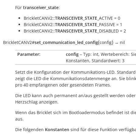
Für
transceiver_state
:
BrickletCANV2::
TRANSCEIVER_STATE
_ACTIVE = 0
BrickletCANV2::
TRANSCEIVER_STATE
_PASSIVE = 1
BrickletCANV2::
TRANSCEIVER_STATE
_DISABLED = 2
(
)
BrickletCANV2
#
set_communication_led_config
config
→
nil
Parameter:
config
– Typ: int, Wertebereich: Si
Konstanten, Standardwert: 3
Setzt die Konfiguration der Kommunikations-LED. Standar
zeigt die LED die Kommunikationsdatenmenge an. Sie blink
pro 40 empfangenen oder gesendeten Frames.
Die LED kann auch permanent an/aus gestellt werden oder
Herzschlag anzeigen.
Wenn das Bricklet sich im Bootloadermodus befindet ist di
aus.
Die folgenden
Konstanten
sind für diese Funktion verfügba