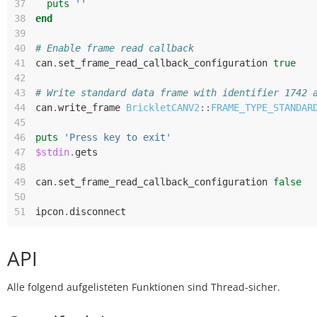
37
puts
''
38
end
39
40
# Enable frame read callback
41
can
.
set_frame_read_callback_configuration
true
42
43
# Write standard data frame with identifier 1742 
44
can
.
write_frame
BrickletCANV2
::
FRAME_TYPE_STANDAR
45
46
puts
'Press key to exit'
47
$stdin
.
gets
48
49
can
.
set_frame_read_callback_configuration
false
50
51
ipcon
.
disconnect
API
Alle folgend aufgelisteten Funktionen sind Thread-sicher.