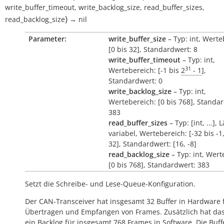
write_buffer_timeout
,
write_backlog_size
,
read_buffer_sizes
,
)
read_backlog_size
→
nil
Parameter:
write_buffer_size
– Typ: int, Werte
[0 bis 32], Standardwert: 8
write_buffer_timeout
– Typ: int,
31
Wertebereich: [-1 bis
2
- 1
],
Standardwert: 0
write_backlog_size
– Typ: int,
Wertebereich: [0 bis 768], Standa
383
read_buffer_sizes
– Typ: [int, ...], 
variabel, Wertebereich: [-32 bis -1,
32], Standardwert: [16, -8]
read_backlog_size
– Typ: int, Wert
[0 bis 768], Standardwert: 383
Setzt die Schreibe- und Lese-Queue-Konfiguration.
Der CAN-Transceiver hat insgesamt 32 Buffer in Hardware 
Übertragen und Empfangen von Frames. Zusätzlich hat das 
ein Backlog für insgesamt 768 Frames in Software. Die Buf