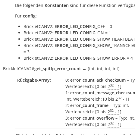
Die folgenden
Konstanten
sind für diese Funktion verfügba
Für
config
:
BrickletCANV2::
ERROR_LED_CONFIG
_OFF = 0
BrickletCANV2::
ERROR_LED_CONFIG
_ON = 1
BrickletCANV2::
ERROR_LED_CONFIG
_SHOW_HEARTBEAT
BrickletCANV2::
ERROR_LED_CONFIG
_SHOW_TRANSCEIV
= 3
BrickletCANV2::
ERROR_LED_CONFIG
_SHOW_ERROR = 4
BrickletCANV2
#
get_spitfp_error_count
→
[int,
int,
int,
int]
Rückgabe-Array:
0:
error_count_ack_checksum
– Ty
32
Wertebereich: [0 bis
2
- 1
]
1:
error_count_message_checksu
32
int, Wertebereich: [0 bis
2
- 1
]
2:
error_count_frame
– Typ: int,
32
Wertebereich: [0 bis
2
- 1
]
3:
error_count_overflow
– Typ: int,
32
Wertebereich: [0 bis
2
- 1
]