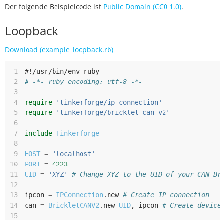
Der folgende Beispielcode ist
Public Domain (CC0 1.0)
.
Loopback
Download (example_loopback.rb)
 1
#!/usr/bin/env ruby
 2
# -*- ruby encoding: utf-8 -*-
 3
 4
require
'tinkerforge/ip_connection'
 5
require
'tinkerforge/bricklet_can_v2'
 6
 7
include
Tinkerforge
 8
 9
HOST
=
'localhost'
10
PORT
=
4223
11
UID
=
'XYZ'
# Change XYZ to the UID of your CAN B
12
13
ipcon
=
IPConnection
.
new
# Create IP connection
14
can
=
BrickletCANV2
.
new
UID
,
ipcon
# Create devic
15