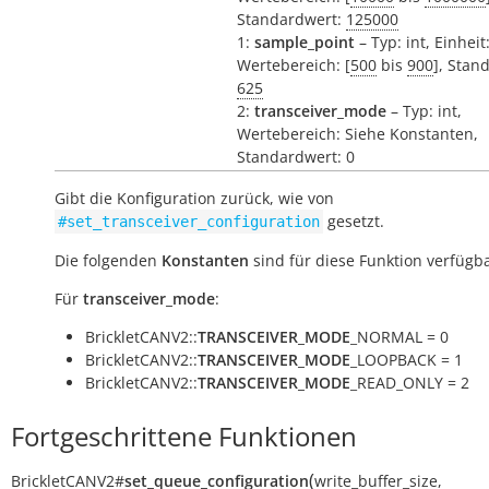
Standardwert:
125000
1:
sample_point
– Typ: int, Einheit
Wertebereich: [
500
bis
900
], Stan
625
2:
transceiver_mode
– Typ: int,
Wertebereich: Siehe Konstanten,
Standardwert: 0
Gibt die Konfiguration zurück, wie von
gesetzt.
#set_transceiver_configuration
Die folgenden
Konstanten
sind für diese Funktion verfügba
Für
transceiver_mode
:
BrickletCANV2::
TRANSCEIVER_MODE
_NORMAL = 0
BrickletCANV2::
TRANSCEIVER_MODE
_LOOPBACK = 1
BrickletCANV2::
TRANSCEIVER_MODE
_READ_ONLY = 2
Fortgeschrittene Funktionen
(
BrickletCANV2
#
set_queue_configuration
write_buffer_size
,