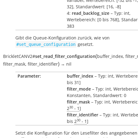
variabel, Wertebereich: [-32 bis -1,
32], Standardwert: [16, -8]
4:
read_backlog_size
– Typ: int,
Wertebereich: [0 bis 768], Standa
383
Gibt die Queue-Konfiguration zurück, wie von
gesetzt.
#set_queue_configuration
(
BrickletCANV2
#
set_read_filter_configuration
buffer_index
,
filter
)
filter_mask
,
filter_identifier
→
nil
Parameter:
buffer_index
– Typ: int, Wertebere
bis 31]
filter_mode
– Typ: int, Werteberei
Konstanten, Standardwert: 0
filter_mask
– Typ: int, Wertebereic
30
2
- 1
]
filter_identifier
– Typ: int, Wertebe
30
bis
2
- 1
]
Setzt die Konfiguration für den Lesefilter des angegebenen