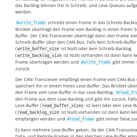
das Backlog können frei in Schreib- und Lese-Queues aufge
werden.
schreibt einen Frame in das Schreib-Backlo
#write_frame
Bricklet überträgt den Frame vom Backlog in einen freien S
Buffer. Der CAN-Transceiver überträgt dann den Frame vo
Schreib-Buffer über den CAN-Bus. Falls kein Schreib-Buffer
(
ist Null) oder kein Schreib-Backlog
write_buffer_size
(
ist Null) vorhanden ist dann kann k
write_backlog_size
Frame übertragen werden und
gibt immer
#write_frame
zurück.
Der CAN-Transceiver empfängt einen Frame vom CAN-Bus
speichert ihn in einem freien Lese-Buffer. Das Bricklet über
den Frame vom Lese-Buffer in das Lese-Backlog.
#read_fr
den Frame aus dem Lese-Backlog und gibt ihn zurück. Falls
Lese-Buffer (
ist leer) oder kein Lese-B
read_buffer_sizes
(
ist Null) vorhanden ist dann kann ke
read_backlog_size
empfangen werden und
gibt immer
false
zur
#read_frame
Es kann mehrere Lese-Buffer geben, da der CAN-Transceive
Data- und Remote-Frames in den gleichen Lese-Buffer em