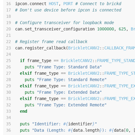
16
ipcon
.
connect
HOST
,
PORT
# Connect to brickd
17
# Don't use device before ipcon is connected
18
19
# Configure transceiver for loopback mode
20
can
.
set_transceiver_configuration
1000000
,
625
,
B
21
22
# Register frame read callback
23
can
.
register_callback
(
BrickletCANV2
::
CALLBACK_FRA
24
25
if
frame_type
==
BrickletCANV2
::
FRAME_TYPE_STAN
26
puts
"Frame Type: Standard Data"
27
elsif
frame_type
==
BrickletCANV2
::
FRAME_TYPE_S
28
puts
"Frame Type: Standard Remote"
29
elsif
frame_type
==
BrickletCANV2
::
FRAME_TYPE_E
30
puts
"Frame Type: Extended Data"
31
elsif
frame_type
==
BrickletCANV2
::
FRAME_TYPE_E
32
puts
"Frame Type: Extended Remote"
33
end
34
35
puts
"Identifier: 
#{
identifier
}
"
36
puts
"Data (Length: 
#{
data
.
length
}
): 
#{
data
[
0
,