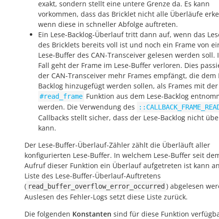
exakt, sondern stellt eine untere Grenze da. Es kann
vorkommen, dass das Bricklet nicht alle Überläufe erke
wenn diese in schneller Abfolge auftreten.
Ein Lese-Backlog-Überlauf tritt dann auf, wenn das Le
des Bricklets bereits voll ist und noch ein Frame von e
Lese-Buffer des CAN-Transceiver gelesen werden soll. 
Fall geht der Frame im Lese-Buffer verloren. Dies pass
der CAN-Transceiver mehr Frames empfängt, die dem 
Backlog hinzugefügt werden sollen, als Frames mit der
Funktion aus dem Lese-Backlog entno
#read_frame
werden. Die Verwendung des
::CALLBACK_FRAME_REA
Callbacks stellt sicher, dass der Lese-Backlog nicht üb
kann.
Der Lese-Buffer-Überlauf-Zähler zählt die Überläuft aller
konfigurierten Lese-Buffer. In welchem Lese-Buffer seit de
Aufruf dieser Funktion ein Überlauf aufgetreten ist kann a
Liste des Lese-Buffer-Überlauf-Auftretens
(
) abgelesen wer
read_buffer_overflow_error_occurred
Auslesen des Fehler-Logs setzt diese Liste zurück.
Die folgenden
Konstanten
sind für diese Funktion verfügba