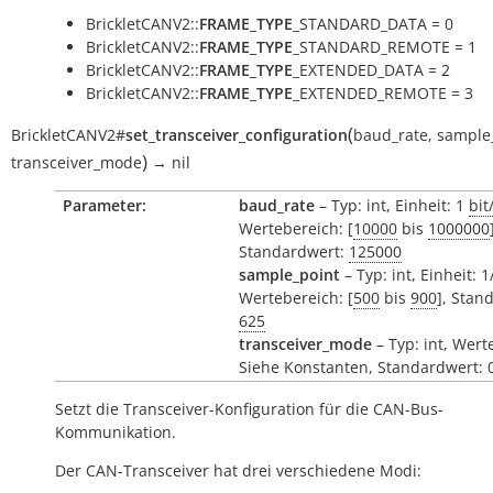
BrickletCANV2::
FRAME_TYPE
_STANDARD_DATA = 0
BrickletCANV2::
FRAME_TYPE
_STANDARD_REMOTE = 1
BrickletCANV2::
FRAME_TYPE
_EXTENDED_DATA = 2
BrickletCANV2::
FRAME_TYPE
_EXTENDED_REMOTE = 3
(
BrickletCANV2
#
set_transceiver_configuration
baud_rate
,
sample
)
transceiver_mode
→
nil
Parameter:
baud_rate
– Typ: int, Einheit: 1
bit
Wertebereich: [
10000
bis
1000000
Standardwert:
125000
sample_point
– Typ: int, Einheit: 
Wertebereich: [
500
bis
900
], Stan
625
transceiver_mode
– Typ: int, Wert
Siehe Konstanten, Standardwert: 
Setzt die Transceiver-Konfiguration für die CAN-Bus-
Kommunikation.
Der CAN-Transceiver hat drei verschiedene Modi: