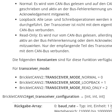
Normal: Es wird vom CAN-Bus gelesen und auf den C
geschrieben und aktiv an der Bus-Fehlererkennung u
Acknowledgement mitgewirkt.
Loopback: Alle Lese- und Schreiboperationen werden i
durchgeführt. Der Transceiver ist nicht mit dem eigent
CAN-Bus verbunden.
Read-Only: Es wird nur vom CAN-Bus gelesen, allerdin
aktiv an der Bus-Fehlererkennung oder dem Acknowl
mitzuwirken. Nur der empfangende Teil des Transceive
mit dem CAN-Bus verbunden.
Die folgenden
Konstanten
sind für diese Funktion verfügba
Für
transceiver_mode
:
BrickletCANV2::
TRANSCEIVER_MODE
_NORMAL = 0
BrickletCANV2::
TRANSCEIVER_MODE
_LOOPBACK = 1
BrickletCANV2::
TRANSCEIVER_MODE
_READ_ONLY = 2
BrickletCANV2
#
get_transceiver_configuration
→
[int,
int,
int]
Rückgabe-Array:
0:
baud_rate
– Typ: int, Einheit: 1
b
Wertebereich: [
10000
bis
1000000