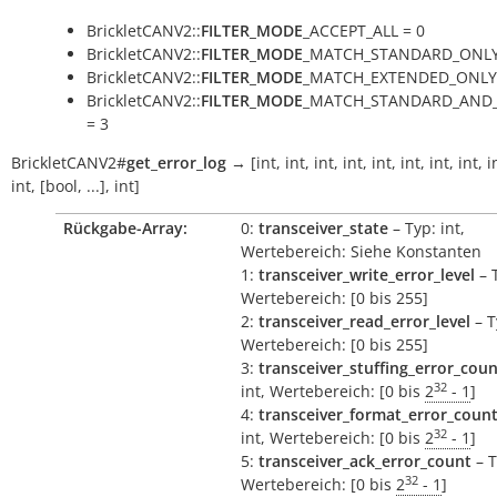
BrickletCANV2::
FILTER_MODE
_ACCEPT_ALL = 0
BrickletCANV2::
FILTER_MODE
_MATCH_STANDARD_ONLY
BrickletCANV2::
FILTER_MODE
_MATCH_EXTENDED_ONLY 
BrickletCANV2::
FILTER_MODE
_MATCH_STANDARD_AND
= 3
BrickletCANV2
#
get_error_log
→
[int,
int,
int,
int,
int,
int,
int,
int,
i
int,
[bool,
...],
int]
Rückgabe-Array:
0:
transceiver_state
– Typ: int,
Wertebereich: Siehe Konstanten
1:
transceiver_write_error_level
– T
Wertebereich: [0 bis 255]
2:
transceiver_read_error_level
– T
Wertebereich: [0 bis 255]
3:
transceiver_stuffing_error_cou
32
int, Wertebereich: [0 bis
2
- 1
]
4:
transceiver_format_error_coun
32
int, Wertebereich: [0 bis
2
- 1
]
5:
transceiver_ack_error_count
– T
32
Wertebereich: [0 bis
2
- 1
]