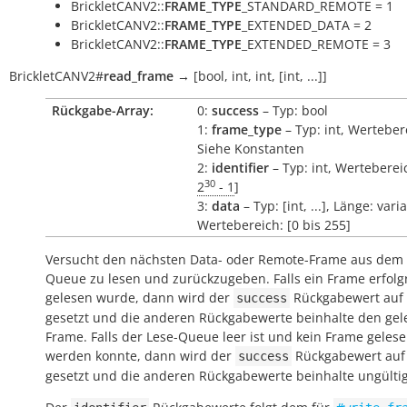
BrickletCANV2::
FRAME_TYPE
_STANDARD_REMOTE = 1
BrickletCANV2::
FRAME_TYPE
_EXTENDED_DATA = 2
BrickletCANV2::
FRAME_TYPE
_EXTENDED_REMOTE = 3
BrickletCANV2
#
read_frame
→
[bool,
int,
int,
[int,
...]]
Rückgabe-Array:
0:
success
– Typ: bool
1:
frame_type
– Typ: int, Werteber
Siehe Konstanten
2:
identifier
– Typ: int, Wertebereic
30
2
- 1
]
3:
data
– Typ: [int, ...], Länge: vari
Wertebereich: [0 bis 255]
Versucht den nächsten Data- oder Remote-Frame aus dem 
Queue zu lesen und zurückzugeben. Falls ein Frame erfolg
gelesen wurde, dann wird der
Rückgabewert auf
success
gesetzt und die anderen Rückgabewerte beinhalte den ge
Frame. Falls der Lese-Queue leer ist und kein Frame geles
werden konnte, dann wird der
Rückgabewert au
success
gesetzt und die anderen Rückgabewerte beinhalte ungülti