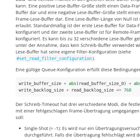
kann. Eine positive Lese-Buffer-Größe stellt einen Data-Fr
Buffer dar und eine negative Lese-Buffer-Größe stellt eine
Frame-Lese-Buffer dar. Eine Lese-Buffer-Länge von Null ist 
erlaubt. Standardmäßig ist der erste Lese-Buffer für Data-
konfiguriert und der zweite Lese-Buffer ist für Remote-Fra
konfiguriert. Es kann bis zu 32 verschiedene Lese-Buffer g
unter der Annahme, dass kein Schreib-Buffer verwendet wi
Lese-Buffer hat seine eigene Filter-Konfiguration (siehe
).
#set_read_filter_configuration
Eine gültige Queue-Konfiguration erfüllt diese Bedingunge
write_buffer_size
+
abs
(
read_buffer_size_0
)
+
ab
write_backlog_size
+
read_backlog_size
<=
768
Der Schreib-Timeout hat drei verschiedene Modi, die festl
mit einer fehlgeschlagen Frame-Übertragung umgegange
soll:
Single-Shot (= -1): Es wird nur ein Übertragungsversuc
durchgeführt. Falls die Übertragung fehlschlägt wird 