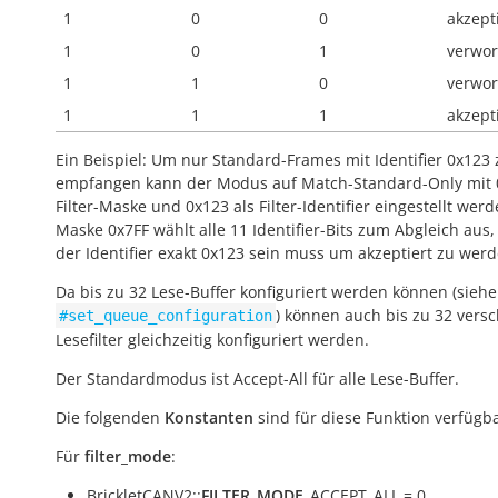
1
0
0
akzept
1
0
1
verwor
1
1
0
verwor
1
1
1
akzept
Ein Beispiel: Um nur Standard-Frames mit Identifier 0x123 
empfangen kann der Modus auf Match-Standard-Only mit 0
Filter-Maske und 0x123 als Filter-Identifier eingestellt werd
Maske 0x7FF wählt alle 11 Identifier-Bits zum Abgleich aus,
der Identifier exakt 0x123 sein muss um akzeptiert zu werd
Da bis zu 32 Lese-Buffer konfiguriert werden können (siehe
) können auch bis zu 32 vers
#set_queue_configuration
Lesefilter gleichzeitig konfiguriert werden.
Der Standardmodus ist Accept-All für alle Lese-Buffer.
Die folgenden
Konstanten
sind für diese Funktion verfügba
Für
filter_mode
:
BrickletCANV2::
FILTER_MODE
_ACCEPT_ALL = 0