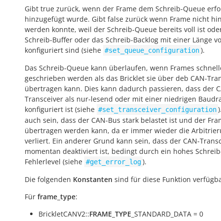
Gibt
true
zurück, wenn der Frame dem Schreib-Queue erfo
hinzugefügt wurde. Gibt
false
zurück wenn Frame nicht hi
werden konnte, weil der Schreib-Queue bereits voll ist ode
Schreib-Buffer oder das Schreib-Backlog mit einer Länge v
konfiguriert sind (siehe
).
#set_queue_configuration
Das Schreib-Queue kann überlaufen, wenn Frames schnell
geschrieben werden als das Bricklet sie über deb CAN-Tra
übertragen kann. Dies kann dadurch passieren, dass der 
Transceiver als nur-lesend oder mit einer niedrigen Baudr
konfiguriert ist (siehe
#set_transceiver_configuration
auch sein, dass der CAN-Bus stark belastet ist und der Fra
übertragen werden kann, da er immer wieder die Arbitrie
verliert. Ein anderer Grund kann sein, dass der CAN-Trans
momentan deaktiviert ist, bedingt durch ein hohes Schreib
Fehlerlevel (siehe
).
#get_error_log
Die folgenden
Konstanten
sind für diese Funktion verfügba
Für
frame_type
:
BrickletCANV2::
FRAME_TYPE
_STANDARD_DATA = 0