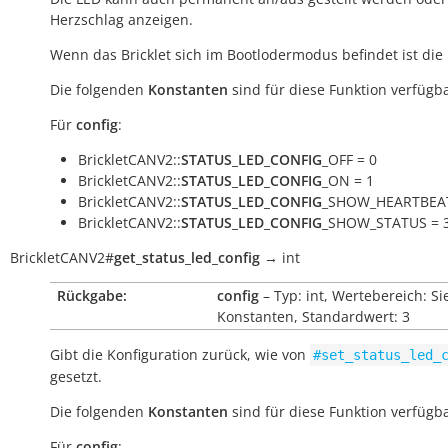
Herzschlag anzeigen.
Wenn das Bricklet sich im Bootlodermodus befindet ist die
Die folgenden
Konstanten
sind für diese Funktion verfügba
Für
config
:
BrickletCANV2::
STATUS_LED_CONFIG
_OFF = 0
BrickletCANV2::
STATUS_LED_CONFIG
_ON = 1
BrickletCANV2::
STATUS_LED_CONFIG
_SHOW_HEARTBEAT
BrickletCANV2::
STATUS_LED_CONFIG
_SHOW_STATUS = 
BrickletCANV2
#
get_status_led_config
→
int
Rückgabe:
config
– Typ: int, Wertebereich: Si
Konstanten, Standardwert: 3
Gibt die Konfiguration zurück, wie von
#set_status_led_
gesetzt.
Die folgenden
Konstanten
sind für diese Funktion verfügba
Für
config
: