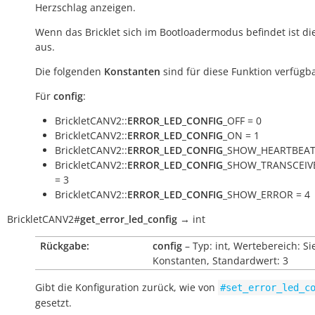
Herzschlag anzeigen.
Wenn das Bricklet sich im Bootloadermodus befindet ist di
aus.
Die folgenden
Konstanten
sind für diese Funktion verfügba
Für
config
:
BrickletCANV2::
ERROR_LED_CONFIG
_OFF = 0
BrickletCANV2::
ERROR_LED_CONFIG
_ON = 1
BrickletCANV2::
ERROR_LED_CONFIG
_SHOW_HEARTBEAT
BrickletCANV2::
ERROR_LED_CONFIG
_SHOW_TRANSCEIV
= 3
BrickletCANV2::
ERROR_LED_CONFIG
_SHOW_ERROR = 4
BrickletCANV2
#
get_error_led_config
→
int
Rückgabe:
config
– Typ: int, Wertebereich: Si
Konstanten, Standardwert: 3
Gibt die Konfiguration zurück, wie von
#set_error_led_c
gesetzt.