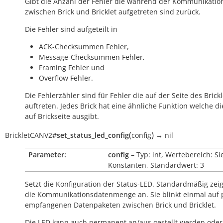
Gibt die Anzahl der Fehler die während der Kommunikatio
zwischen Brick und Bricklet aufgetreten sind zurück.
Die Fehler sind aufgeteilt in
ACK-Checksummen Fehler,
Message-Checksummen Fehler,
Framing Fehler und
Overflow Fehler.
Die Fehlerzähler sind für Fehler die auf der Seite des Brickl
auftreten. Jedes Brick hat eine ähnliche Funktion welche di
auf Brickseite ausgibt.
(
)
BrickletCANV2
#
set_status_led_config
config
→
nil
Parameter:
config
– Typ: int, Wertebereich: Si
Konstanten, Standardwert: 3
Setzt die Konfiguration der Status-LED. Standardmäßig zeig
die Kommunikationsdatenmenge an. Sie blinkt einmal auf 
empfangenen Datenpaketen zwischen Brick und Bricklet.
Die LED kann auch permanent an/aus gestellt werden oder