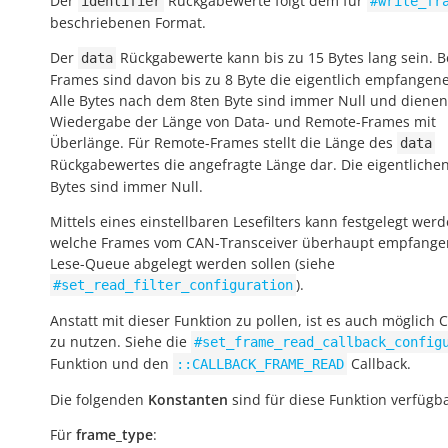
Der
Rückgabewerte folgt dem für
identifier
#write_fr
beschriebenen Format.
Der
Rückgabewerte kann bis zu 15 Bytes lang sein. B
data
Frames sind davon bis zu 8 Byte die eigentlich empfangen
Alle Bytes nach dem 8ten Byte sind immer Null und dienen
Wiedergabe der Länge von Data- und Remote-Frames mit
Überlänge. Für Remote-Frames stellt die Länge des
data
Rückgabewertes die angefragte Länge dar. Die eigentliche
Bytes sind immer Null.
Mittels eines einstellbaren Lesefilters kann festgelegt werd
welche Frames vom CAN-Transceiver überhaupt empfange
Lese-Queue abgelegt werden sollen (siehe
).
#set_read_filter_configuration
Anstatt mit dieser Funktion zu pollen, ist es auch möglich 
zu nutzen. Siehe die
#set_frame_read_callback_config
Funktion und den
Callback.
::CALLBACK_FRAME_READ
Die folgenden
Konstanten
sind für diese Funktion verfügba
Für
frame_type
: