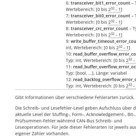
6:
transceiver_bit1_error_count
– T
32
Wertebereich: [0 bis
2
- 1
]
7:
transceiver_bit0_error_count
– T
32
Wertebereich: [0 bis
2
- 1
]
8:
transceiver_crc_error_count
– Ty
32
Wertebereich: [0 bis
2
- 1
]
9:
write_buffer_timeout_error_co
32
int, Wertebereich: [0 bis
2
- 1
]
10:
read_buffer_overflow_error_c
32
Typ: int, Wertebereich: [0 bis
2
-
11:
read_buffer_overflow_error_o
Typ: [bool, ...], Länge: variabel
12:
read_backlog_overflow_error_
32
Typ: int, Wertebereich: [0 bis
2
-
Gibt Informationen über verschiedene Fehlerarten zurück.
Die Schreib- und Lesefehler-Level geben Aufschluss über 
aktuelle Level der Stuffing-, Form-, Acknowledgement-, Bit-
Prüfsummen-Fehler während CAN-Bus Schreib- und
Leseoperationen. Für jede dieser Fehlerarten ist jeweils au
eigener Zähler vorhanden.