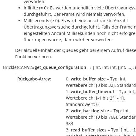
verworfen.
Infinite (= 0): Es werden unendlich viele Übertragungs
durchgeführt. Der Frame wird niemals verworfen.
Milliseconds (> 0): Es wird eine beschränkte Anzahl
Übertragungsversuche durchgeführt. Falls der Frame 
eingestellten Anzahl Millisekunden noch nicht erfolgre
übertragen wurde, dann wird er verworfen.
Der aktuelle Inhalt der Queues geht bei einem Aufruf dies
Funktion verloren.
BrickletCANV2
#
get_queue_configuration
→
[int,
int,
int,
[int,
...],
Rückgabe-Array:
0:
write_buffer_size
– Typ: int,
Wertebereich: [0 bis 32], Standard
1:
write_buffer_timeout
– Typ: int,
31
Wertebereich: [-1 bis
2
- 1
],
Standardwert: 0
2:
write_backlog_size
– Typ: int,
Wertebereich: [0 bis 768], Standa
383
3:
read_buffer_sizes
– Typ: [int, ...