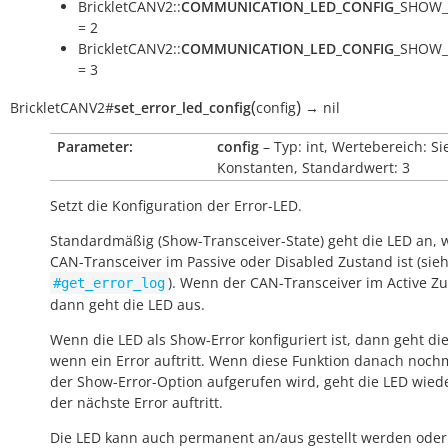
BrickletCANV2::
COMMUNICATION_LED_CONFIG
_SHOW_
= 2
BrickletCANV2::
COMMUNICATION_LED_CONFIG
_SHOW
= 3
(
)
BrickletCANV2
#
set_error_led_config
config
→
nil
Parameter:
config
– Typ: int, Wertebereich: Si
Konstanten, Standardwert: 3
Setzt die Konfiguration der Error-LED.
Standardmäßig (Show-Transceiver-State) geht die LED an,
CAN-Transceiver im Passive oder Disabled Zustand ist (sie
). Wenn der CAN-Transceiver im Active Zu
#get_error_log
dann geht die LED aus.
Wenn die LED als Show-Error konfiguriert ist, dann geht di
wenn ein Error auftritt. Wenn diese Funktion danach noch
der Show-Error-Option aufgerufen wird, geht die LED wiede
der nächste Error auftritt.
Die LED kann auch permanent an/aus gestellt werden oder