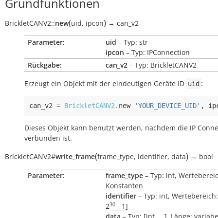
Grundfunktionen
(
)
BrickletCANV2
::
new
uid
,
ipcon
→
can_v2
Parameter:
uid
– Typ: str
ipcon
– Typ: IPConnection
Rückgabe:
can_v2
– Typ: BrickletCANV2
Erzeugt ein Objekt mit der eindeutigen Geräte ID
:
uid
can_v2
=
BrickletCANV2
.
new
'YOUR_DEVICE_UID'
,
ip
Dieses Objekt kann benutzt werden, nachdem die IP Conne
verbunden ist.
(
)
BrickletCANV2
#
write_frame
frame_type
,
identifier
,
data
→
bool
Parameter:
frame_type
– Typ: int, Werteberei
Konstanten
identifier
– Typ: int, Wertebereich:
30
2
- 1
]
data
– Typ: [int, ...], Länge: variabe