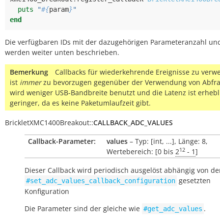
puts
"
#{
param
}
"
end
Die verfügbaren IDs mit der dazugehörigen Parameteranzahl un
werden weiter unten beschrieben.
Bemerkung
Callbacks für wiederkehrende Ereignisse zu ver
ist
immer
zu bevorzugen gegenüber der Verwendung von Abfra
wird weniger USB-Bandbreite benutzt und die Latenz ist erhebl
geringer, da es keine Paketumlaufzeit gibt.
BrickletXMC1400Breakout
::
CALLBACK_ADC_VALUES
Callback-Parameter:
values
– Typ: [int, ...], Länge: 8,
12
Wertebereich: [0 bis
2
- 1
]
Dieser Callback wird periodisch ausgelöst abhängig von der
gesetzten
#set_adc_values_callback_configuration
Konfiguration
Die Parameter sind der gleiche wie
.
#get_adc_values