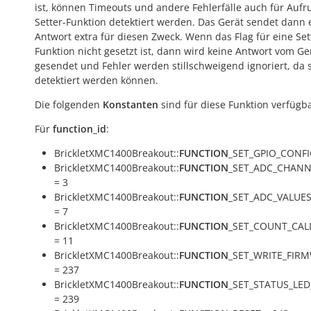
ist, können Timeouts und andere Fehlerfälle auch für Aufr
Setter-Funktion detektiert werden. Das Gerät sendet dann 
Antwort extra für diesen Zweck. Wenn das Flag für eine Set
Funktion nicht gesetzt ist, dann wird keine Antwort vom Ge
gesendet und Fehler werden stillschweigend ignoriert, da s
detektiert werden können.
Die folgenden
Konstanten
sind für diese Funktion verfügba
Für
function_id
:
BrickletXMC1400Breakout::
FUNCTION
_SET_GPIO_CONFI
BrickletXMC1400Breakout::
FUNCTION
_SET_ADC_CHANN
= 3
BrickletXMC1400Breakout::
FUNCTION
_SET_ADC_VALUE
= 7
BrickletXMC1400Breakout::
FUNCTION
_SET_COUNT_CAL
= 11
BrickletXMC1400Breakout::
FUNCTION
_SET_WRITE_FIR
= 237
BrickletXMC1400Breakout::
FUNCTION
_SET_STATUS_LE
= 239