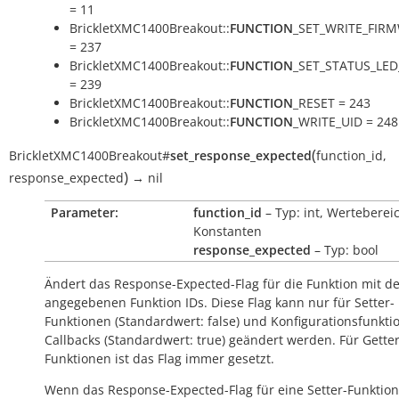
= 11
BrickletXMC1400Breakout::
FUNCTION
_SET_WRITE_FIR
= 237
BrickletXMC1400Breakout::
FUNCTION
_SET_STATUS_LE
= 239
BrickletXMC1400Breakout::
FUNCTION
_RESET = 243
BrickletXMC1400Breakout::
FUNCTION
_WRITE_UID = 248
(
BrickletXMC1400Breakout
#
set_response_expected
function_id
,
)
response_expected
→
nil
Parameter:
function_id
– Typ: int, Werteberei
Konstanten
response_expected
– Typ: bool
Ändert das Response-Expected-Flag für die Funktion mit d
angegebenen Funktion IDs. Diese Flag kann nur für Setter-
Funktionen (Standardwert:
false
) und Konfigurationsfunkti
Callbacks (Standardwert:
true
) geändert werden. Für Getter
Funktionen ist das Flag immer gesetzt.
Wenn das Response-Expected-Flag für eine Setter-Funktion