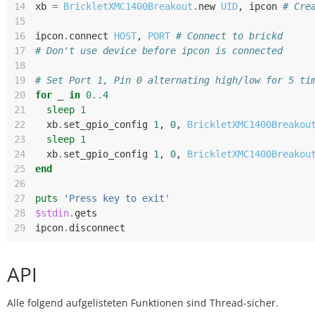
14
xb
=
BrickletXMC1400Breakout
.
new
UID
,
ipcon
# Cre
15
16
ipcon
.
connect
HOST
,
PORT
# Connect to brickd
17
# Don't use device before ipcon is connected
18
19
# Set Port 1, Pin 0 alternating high/low for 5 ti
20
for
_
in
0
..
4
21
sleep
1
22
xb
.
set_gpio_config
1
,
0
,
BrickletXMC1400Breakou
23
sleep
1
24
xb
.
set_gpio_config
1
,
0
,
BrickletXMC1400Breakou
25
end
26
27
puts
'Press key to exit'
28
$stdin
.
gets
29
ipcon
.
disconnect
API
Alle folgend aufgelisteten Funktionen sind Thread-sicher.