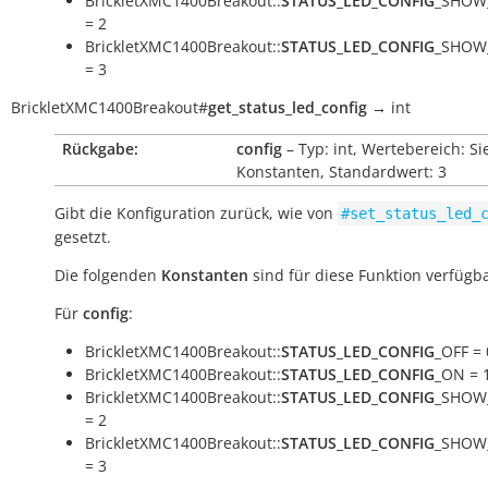
BrickletXMC1400Breakout::
STATUS_LED_CONFIG
_SHOW
= 2
BrickletXMC1400Breakout::
STATUS_LED_CONFIG
_SHOW
= 3
BrickletXMC1400Breakout
#
get_status_led_config
→
int
Rückgabe:
config
– Typ: int, Wertebereich: Si
Konstanten, Standardwert: 3
Gibt die Konfiguration zurück, wie von
#set_status_led_
gesetzt.
Die folgenden
Konstanten
sind für diese Funktion verfügba
Für
config
:
BrickletXMC1400Breakout::
STATUS_LED_CONFIG
_OFF = 
BrickletXMC1400Breakout::
STATUS_LED_CONFIG
_ON = 
BrickletXMC1400Breakout::
STATUS_LED_CONFIG
_SHOW
= 2
BrickletXMC1400Breakout::
STATUS_LED_CONFIG
_SHOW
= 3