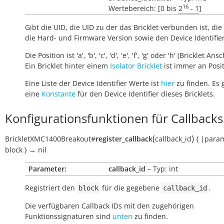
16
Wertebereich: [0 bis
2
- 1
]
Gibt die UID, die UID zu der das Bricklet verbunden ist, die 
die Hard- und Firmware Version sowie den Device Identifie
Die Position ist 'a', 'b', 'c', 'd', 'e', 'f', 'g' oder 'h' (Bricklet Ans
Ein Bricklet hinter einem
Isolator Bricklet
ist immer an Positi
Eine Liste der Device Identifier Werte ist
hier
zu finden. Es 
eine
Konstante
für den Device Identifier dieses Bricklets.
Konfigurationsfunktionen für Callbacks
(
)
BrickletXMC1400Breakout
#
register_callback
callback_id
{
|para
block
}
→
nil
Parameter:
callback_id
– Typ: int
Registriert den
für die gegebene
.
block
callback_id
Die verfügbaren Callback IDs mit den zugehörigen
Funktionssignaturen sind
unten
zu finden.