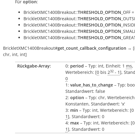
Für
option
:
BrickletXMC1400Breakout::
THRESHOLD_OPTION
_OFF = 
BrickletXMC1400Breakout::
THRESHOLD_OPTION
_OUTSI
BrickletXMC1400Breakout::
THRESHOLD_OPTION
_INSIDE
BrickletXMC1400Breakout::
THRESHOLD_OPTION
_SMALL
BrickletXMC1400Breakout::
THRESHOLD_OPTION
_GREAT
BrickletXMC1400Breakout
#
get_count_callback_configuration
→
[
chr,
int,
int]
Rückgabe-Array:
0:
period
– Typ: int, Einheit: 1
ms
,
32
Wertebereich: [
0
bis
2
- 1
], Stan
0
1:
value_has_to_change
– Typ: boo
Standardwert: false
2:
option
– Typ: chr, Wertebereich
Konstanten, Standardwert: 'x'
3:
min
– Typ: int, Wertebereich: [0
1
], Standardwert: 0
4:
max
– Typ: int, Wertebereich: [
1
], Standardwert: 0