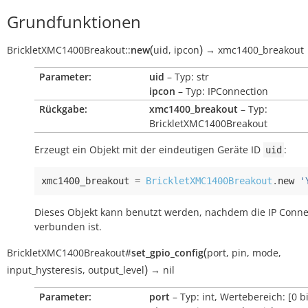
Grundfunktionen
(
)
BrickletXMC1400Breakout
::
new
uid
,
ipcon
→
xmc1400_breakout
Parameter:
uid
– Typ: str
ipcon
– Typ: IPConnection
Rückgabe:
xmc1400_breakout
– Typ:
BrickletXMC1400Breakout
Erzeugt ein Objekt mit der eindeutigen Geräte ID
:
uid
xmc1400_breakout
=
BrickletXMC1400Breakout
.
new
'
Dieses Objekt kann benutzt werden, nachdem die IP Conne
verbunden ist.
(
BrickletXMC1400Breakout
#
set_gpio_config
port
,
pin
,
mode
,
)
input_hysteresis
,
output_level
→
nil
Parameter:
port
– Typ: int, Wertebereich: [0 bi