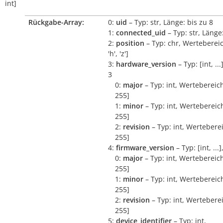
int]
Rückgabe-Array:
0:
uid
– Typ: str, Länge: bis zu 8
1:
connected_uid
– Typ: str, Länge
2:
position
– Typ: chr, Wertebereich
'h', 'z']
3:
hardware_version
– Typ: [int, ..
3
0:
major
– Typ: int, Wertebereich
255]
1:
minor
– Typ: int, Wertebereich
255]
2:
revision
– Typ: int, Werteberei
255]
4:
firmware_version
– Typ: [int, ...
0:
major
– Typ: int, Wertebereich
255]
1:
minor
– Typ: int, Wertebereich
255]
2:
revision
– Typ: int, Werteberei
255]
5:
device_identifier
– Typ: int,