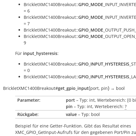
BrickletXMC1400Breakout::
GPIO_MODE
_INPUT_INVERT
= 6
BrickletXMC1400Breakout::
GPIO_MODE
_INPUT_INVERT
= 7
BrickletXMC1400Breakout::
GPIO_MODE
_OUTPUT_PUSH_
BrickletXMC1400Breakout::
GPIO_MODE
_OUTPUT_OPEN_
9
Für
input_hysteresis
:
BrickletXMC1400Breakout::
GPIO_INPUT_HYSTERESIS
_S
= 0
BrickletXMC1400Breakout::
GPIO_INPUT_HYSTERESIS
_LA
(
)
BrickletXMC1400Breakout
#
get_gpio_input
port
,
pin
→
bool
Parameter:
port
– Typ: int, Wertebereich: [0 bi
pin
– Typ: int, Wertebereich:
?
Rückgabe:
value
– Typ: bool
Beispiel für eine Getter-Funktion. Gibt das Resultat eines
XMC_GPIO_GetInput-Aufrufs für den gegebenen Port/Pin zu