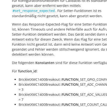
Für Konfigurationsfunktionen für Callbacks ist es standar
gesetzt, kann aber entfernt werden mittels
. Für Setter-Funktionen ist es
#set_response_expected
standardmäßig nicht gesetzt, kann aber gesetzt werden.
Wenn das Response-Expected-Flag für eine Setter-Funktion
ist, können Timeouts und andere Fehlerfälle auch für Aufr
Setter-Funktion detektiert werden. Das Gerät sendet dann 
Antwort extra für diesen Zweck. Wenn das Flag für eine Set
Funktion nicht gesetzt ist, dann wird keine Antwort vom Ge
gesendet und Fehler werden stillschweigend ignoriert, da s
detektiert werden können.
Die folgenden
Konstanten
sind für diese Funktion verfügba
Für
function_id
:
BrickletXMC1400Breakout::
FUNCTION
_SET_GPIO_CONFI
BrickletXMC1400Breakout::
FUNCTION
_SET_ADC_CHANN
= 3
BrickletXMC1400Breakout::
FUNCTION
_SET_ADC_VALUE
= 7
BrickletXMC1400Breakout::
FUNCTION
_SET_COUNT_CAL