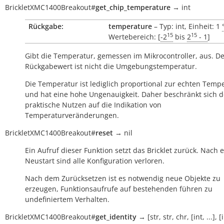
BrickletXMC1400Breakout
#
get_chip_temperature
→
int
Rückgabe:
temperature
– Typ: int, Einheit: 1
15
15
Wertebereich: [
-2
bis
2
- 1
]
Gibt die Temperatur, gemessen im Mikrocontroller, aus. D
Rückgabewert ist nicht die Umgebungstemperatur.
Die Temperatur ist lediglich proportional zur echten Temp
und hat eine hohe Ungenauigkeit. Daher beschränkt sich d
praktische Nutzen auf die Indikation von
Temperaturveränderungen.
BrickletXMC1400Breakout
#
reset
→
nil
Ein Aufruf dieser Funktion setzt das Bricklet zurück. Nach
Neustart sind alle Konfiguration verloren.
Nach dem Zurücksetzen ist es notwendig neue Objekte zu
erzeugen, Funktionsaufrufe auf bestehenden führen zu
undefiniertem Verhalten.
BrickletXMC1400Breakout
#
get_identity
→
[str,
str,
chr,
[int,
...],
[