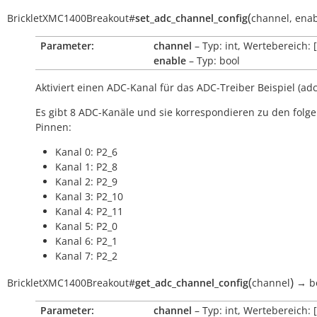
(
BrickletXMC1400Breakout
#
set_adc_channel_config
channel
,
enab
Parameter:
channel
– Typ: int, Wertebereich: [
enable
– Typ: bool
Aktiviert einen ADC-Kanal für das ADC-Treiber Beispiel (adc
Es gibt 8 ADC-Kanäle und sie korrespondieren zu den folg
Pinnen:
Kanal 0: P2_6
Kanal 1: P2_8
Kanal 2: P2_9
Kanal 3: P2_10
Kanal 4: P2_11
Kanal 5: P2_0
Kanal 6: P2_1
Kanal 7: P2_2
(
)
BrickletXMC1400Breakout
#
get_adc_channel_config
channel
→
b
Parameter:
channel
– Typ: int, Wertebereich: [