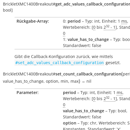
BrickletXMC1400Breakout
#
get_adc_values_callback_configuratio
bool]
Rückgabe-Array:
0:
period
– Typ: int, Einheit: 1
ms
,
32
Wertebereich: [
0
bis
2
- 1
], Stan
0
1:
value_has_to_change
– Typ: boo
Standardwert: false
Gibt die Callback-Konfiguration zurück, wie mittels
gesetzt.
#set_adc_values_callback_configuration
(
BrickletXMC1400Breakout
#
set_count_callback_configuration
per
)
value_has_to_change
,
option
,
min
,
max
→
nil
Parameter:
period
– Typ: int, Einheit: 1
ms
,
32
Wertebereich: [
0
bis
2
- 1
], Stan
0
value_has_to_change
– Typ: bool,
Standardwert: false
option
– Typ: chr, Wertebereich: 
Konstanten, Standardwert: 'x'