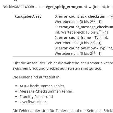
BrickletXMC1400Breakout
#
get_spitfp_error_count
→
[int,
int,
int,
Rückgabe-Array:
0:
error_count_ack_checksum
– Ty
32
Wertebereich: [0 bis
2
- 1
]
1:
error_count_message_checksu
32
int, Wertebereich: [0 bis
2
- 1
]
2:
error_count_frame
– Typ: int,
32
Wertebereich: [0 bis
2
- 1
]
3:
error_count_overflow
– Typ: int,
32
Wertebereich: [0 bis
2
- 1
]
Gibt die Anzahl der Fehler die während der Kommunikatio
zwischen Brick und Bricklet aufgetreten sind zurück.
Die Fehler sind aufgeteilt in
ACK-Checksummen Fehler,
Message-Checksummen Fehler,
Framing Fehler und
Overflow Fehler.
Die Fehlerzähler sind für Fehler die auf der Seite des Brickl