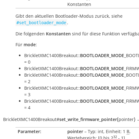
Konstanten
Gibt den aktuellen Bootloader-Modus zurück, siehe
.
#set_bootloader_mode
Die folgenden
Konstanten
sind für diese Funktion verfügba
Für
mode
:
BrickletXMC1400Breakout::
BOOTLOADER_MODE
_BOOT
= 0
BrickletXMC1400Breakout::
BOOTLOADER_MODE
_FIRMW
BrickletXMC1400Breakout::
BOOTLOADER_MODE
_BOOT
= 2
BrickletXMC1400Breakout::
BOOTLOADER_MODE
_FIRM
= 3
BrickletXMC1400Breakout::
BOOTLOADER_MODE
_FIRM
= 4
(
)
BrickletXMC1400Breakout
#
set_write_firmware_pointer
pointer
Parameter:
pointer
– Typ: int, Einheit: 1
B
,
32
Wertebereich: [
0
bis
2
- 1
]