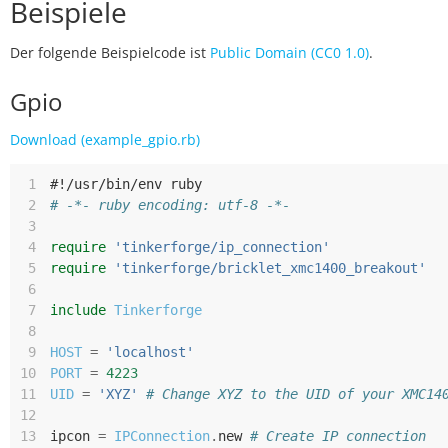
Beispiele
Der folgende Beispielcode ist
Public Domain (CC0 1.0)
.
Gpio
Download (example_gpio.rb)
 1
#!/usr/bin/env ruby
 2
# -*- ruby encoding: utf-8 -*-
 3
 4
require
'tinkerforge/ip_connection'
 5
require
'tinkerforge/bricklet_xmc1400_breakout'
 6
 7
include
Tinkerforge
 8
 9
HOST
=
'localhost'
10
PORT
=
4223
11
UID
=
'XYZ'
# Change XYZ to the UID of your XMC14
12
13
ipcon
=
IPConnection
.
new
# Create IP connection