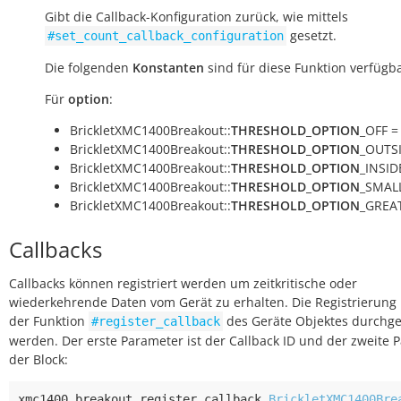
Gibt die Callback-Konfiguration zurück, wie mittels
gesetzt.
#set_count_callback_configuration
Die folgenden
Konstanten
sind für diese Funktion verfügba
Für
option
:
BrickletXMC1400Breakout::
THRESHOLD_OPTION
_OFF = 
BrickletXMC1400Breakout::
THRESHOLD_OPTION
_OUTSI
BrickletXMC1400Breakout::
THRESHOLD_OPTION
_INSIDE
BrickletXMC1400Breakout::
THRESHOLD_OPTION
_SMALL
BrickletXMC1400Breakout::
THRESHOLD_OPTION
_GREAT
Callbacks
Callbacks können registriert werden um zeitkritische oder
wiederkehrende Daten vom Gerät zu erhalten. Die Registrierung
der Funktion
des Geräte Objektes durchge
#register_callback
werden. Der erste Parameter ist der Callback ID und der zweite 
der Block:
xmc1400_breakout
.
register_callback
BrickletXMC1400Bre