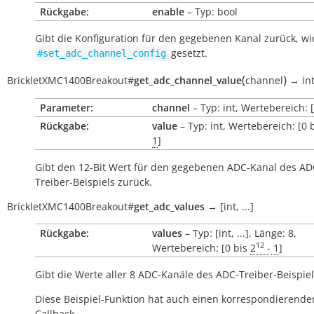
Rückgabe:
enable
– Typ: bool
Gibt die Konfiguration für den gegebenen Kanal zurück, wi
gesetzt.
#set_adc_channel_config
(
)
BrickletXMC1400Breakout
#
get_adc_channel_value
channel
→
in
Parameter:
channel
– Typ: int, Wertebereich: [
Rückgabe:
value
– Typ: int, Wertebereich: [0 
1
]
Gibt den 12-Bit Wert für den gegebenen ADC-Kanal des AD
Treiber-Beispiels zurück.
BrickletXMC1400Breakout
#
get_adc_values
→
[int,
...]
Rückgabe:
values
– Typ: [int, ...], Länge: 8,
12
Wertebereich: [0 bis
2
- 1
]
Gibt die Werte aller 8 ADC-Kanäle des ADC-Treiber-Beispiel
Diese Beispiel-Funktion hat auch einen korrespondierende
Callback.