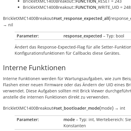
BrickletXMC1400Breakout::
FUNCTION
_RESET = 243
BrickletXMC1400Breakout::
FUNCTION
_WRITE_UID = 248
(
BrickletXMC1400Breakout
#
set_response_expected_all
response_
→
nil
Parameter:
response_expected
– Typ: bool
Ändert das Response-Expected-Flag für alle Setter-Funkti
Konfigurationsfunktionen für Callbacks diese Gerätes.
Interne Funktionen
Interne Funktionen werden für Wartungsaufgaben, wie zum Beis
Flashen einer neuen Firmware oder das Ändern der UID eines Bri
verwendet. Diese Aufgaben sollten mit Brick Viewer durchgeführ
anstelle die internen Funktionen direkt zu verwenden.
(
)
BrickletXMC1400Breakout
#
set_bootloader_mode
mode
→
int
Parameter:
mode
– Typ: int, Wertebereich: Si
Konstanten