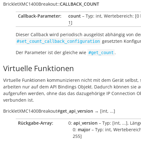
BrickletXMC1400Breakout
::
CALLBACK_COUNT
Callback-Parameter:
count
– Typ: int, Wertebereich: [0
1
]
Dieser Callback wird periodisch ausgelöst abhängig von der
gesetzten Konfigu
#set_count_callback_configuration
Der Parameter ist der gleiche wie
.
#get_count
Virtuelle Funktionen
Virtuelle Funktionen kommunizieren nicht mit dem Gerät selbst, 
arbeiten nur auf dem API Bindings Objekt. Dadurch können sie 
aufgerufen werden, ohne das das dazugehörige IP Connection O
verbunden ist.
BrickletXMC1400Breakout
#
get_api_version
→
[int,
...]
Rückgabe-Array:
0:
api_version
– Typ: [int, ...], Läng
0:
major
– Typ: int, Wertebereich
255]