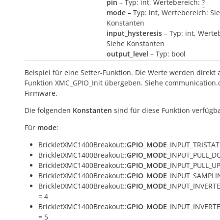
pin
– Typ: int, Wertebereich:
?
mode
– Typ: int, Wertebereich: Si
Konstanten
input_hysteresis
– Typ: int, Werte
Siehe Konstanten
output_level
– Typ: bool
Beispiel für eine Setter-Funktion. Die Werte werden direkt 
Funktion XMC_GPIO_Init übergeben. Siehe communication.c
Firmware.
Die folgenden
Konstanten
sind für diese Funktion verfügba
Für
mode
:
BrickletXMC1400Breakout::
GPIO_MODE
_INPUT_TRISTAT
BrickletXMC1400Breakout::
GPIO_MODE
_INPUT_PULL_D
BrickletXMC1400Breakout::
GPIO_MODE
_INPUT_PULL_UP
BrickletXMC1400Breakout::
GPIO_MODE
_INPUT_SAMPLI
BrickletXMC1400Breakout::
GPIO_MODE
_INPUT_INVERT
= 4
BrickletXMC1400Breakout::
GPIO_MODE
_INPUT_INVER
= 5