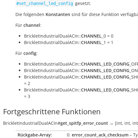
gesetzt.
#set_channel_led_config
Die folgenden
Konstanten
sind für diese Funktion verfügba
Für
channel
:
BrickletIndustrialDualACIn::
CHANNEL
_0 = 0
BrickletIndustrialDualACIn::
CHANNEL
_1 = 1
Für
config
:
BrickletIndustrialDualACIn::
CHANNEL_LED_CONFIG
_OFF
BrickletIndustrialDualACIn::
CHANNEL_LED_CONFIG
_ON
BrickletIndustrialDualACIn::
CHANNEL_LED_CONFIG
_SH
= 2
BrickletIndustrialDualACIn::
CHANNEL_LED_CONFIG
_SH
= 3
Fortgeschrittene Funktionen
BrickletIndustrialDualACIn
#
get_spitfp_error_count
→
[int,
int,
int
Rückgabe-Array:
0:
error_count_ack_checksum
– Ty