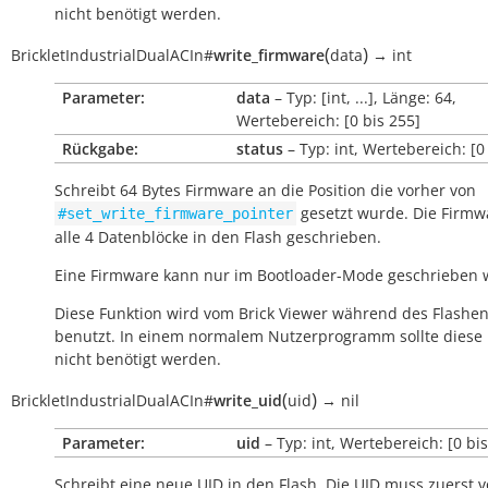
nicht benötigt werden.
(
)
BrickletIndustrialDualACIn
#
write_firmware
data
→
int
Parameter:
data
– Typ: [int, ...], Länge: 64,
Wertebereich: [0 bis 255]
Rückgabe:
status
– Typ: int, Wertebereich: [0
Schreibt 64 Bytes Firmware an die Position die vorher von
gesetzt wurde. Die Firmw
#set_write_firmware_pointer
alle 4 Datenblöcke in den Flash geschrieben.
Eine Firmware kann nur im Bootloader-Mode geschrieben 
Diese Funktion wird vom Brick Viewer während des Flashe
benutzt. In einem normalem Nutzerprogramm sollte diese 
nicht benötigt werden.
(
)
BrickletIndustrialDualACIn
#
write_uid
uid
→
nil
Parameter:
uid
– Typ: int, Wertebereich: [0 bi
Schreibt eine neue UID in den Flash. Die UID muss zuerst 