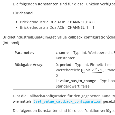
Die folgenden
Konstanten
sind für diese Funktion verfügba
Für
channel
:
BrickletIndustrialDualACIn::
CHANNEL
_0 = 0
BrickletIndustrialDualACIn::
CHANNEL
_1 = 1
(
BrickletIndustrialDualACIn
#
get_value_callback_configuration
ch
[int,
bool]
Parameter:
channel
– Typ: int, Wertebereich: 
Konstanten
Rückgabe-Array:
0:
period
– Typ: int, Einheit: 1
ms
,
32
Wertebereich: [
0
bis
2
- 1
], Stan
0
1:
value_has_to_change
– Typ: boo
Standardwert: false
Gibt die Callback-Konfiguration für den gegebenen Kanal z
wie mittels
gesetzt
#set_value_callback_configuration
Die folgenden
Konstanten
sind für diese Funktion verfügba