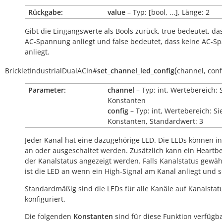
Rückgabe:
value
– Typ: [bool, ...], Länge: 2
Gibt die Eingangswerte als Bools zurück,
true
bedeutet, das
AC-Spannung anliegt und
false
bedeutet, dass keine AC-S
anliegt.
(
BrickletIndustrialDualACIn
#
set_channel_led_config
channel
,
conf
Parameter:
channel
– Typ: int, Wertebereich: 
Konstanten
config
– Typ: int, Wertebereich: Si
Konstanten, Standardwert: 3
Jeder Kanal hat eine dazugehörige LED. Die LEDs können in
an oder ausgeschaltet werden. Zusätzlich kann ein Heartb
der Kanalstatus angezeigt werden. Falls Kanalstatus gewäh
ist die LED an wenn ein High-Signal am Kanal anliegt und s
Standardmäßig sind die LEDs für alle Kanäle auf Kanalstat
konfiguriert.
Die folgenden
Konstanten
sind für diese Funktion verfügba