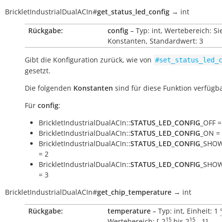
BrickletIndustrialDualACIn
#
get_status_led_config
→
int
Rückgabe:
config
– Typ: int, Wertebereich: Si
Konstanten, Standardwert: 3
Gibt die Konfiguration zurück, wie von
#set_status_led_
gesetzt.
Die folgenden
Konstanten
sind für diese Funktion verfügba
Für
config
:
BrickletIndustrialDualACIn::
STATUS_LED_CONFIG
_OFF =
BrickletIndustrialDualACIn::
STATUS_LED_CONFIG
_ON =
BrickletIndustrialDualACIn::
STATUS_LED_CONFIG
_SHOW
= 2
BrickletIndustrialDualACIn::
STATUS_LED_CONFIG
_SHOW
= 3
BrickletIndustrialDualACIn
#
get_chip_temperature
→
int
Rückgabe:
temperature
– Typ: int, Einheit: 1
15
15
Wertebereich: [
-2
bis
2
- 1
]