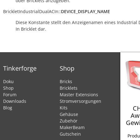
oder Bricklets anzugeben.
BrickletIndustrialDualACIn
::
DEVICE_DISPLAY_NAME
Diese Konstante stellt den Anzeigenamen eines Industrial 
In Bricklet dar.
Tinkerforge
Shop
Doku
Bricks
Shop
Bricklets
Forum
Master Extensions
Downloads
Stromversorgungen
CH
Blog
Kits
Aw
Gehäuse
Zubehör
Gewi
MakerBeam
Gutschein
Produ