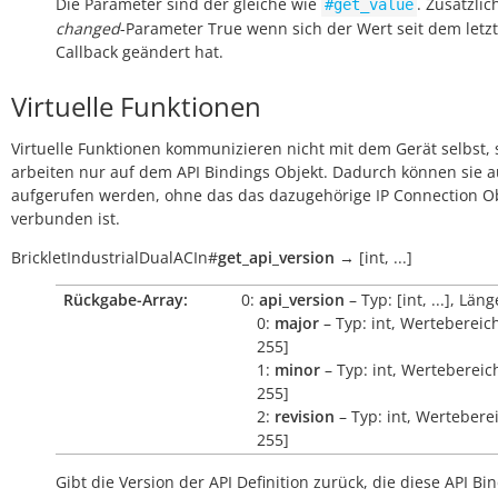
Die Parameter sind der gleiche wie
. Zusätzlic
#get_value
changed
-Parameter True wenn sich der Wert seit dem letz
Callback geändert hat.
Virtuelle Funktionen
Virtuelle Funktionen kommunizieren nicht mit dem Gerät selbst, 
arbeiten nur auf dem API Bindings Objekt. Dadurch können sie 
aufgerufen werden, ohne das das dazugehörige IP Connection O
verbunden ist.
BrickletIndustrialDualACIn
#
get_api_version
→
[int,
...]
Rückgabe-Array:
0:
api_version
– Typ: [int, ...], Läng
0:
major
– Typ: int, Wertebereich
255]
1:
minor
– Typ: int, Wertebereich
255]
2:
revision
– Typ: int, Werteberei
255]
Gibt die Version der API Definition zurück, die diese API Bi