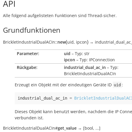
API
Alle folgend aufgelisteten Funktionen sind Thread-sicher.
Grundfunktionen
(
)
BrickletIndustrialDualACIn
::
new
uid
,
ipcon
→
industrial_dual_ac
Parameter:
uid
– Typ: str
ipcon
– Typ: IPConnection
Rückgabe:
industrial_dual_ac_in
– Typ:
BrickletIndustrialDualACIn
Erzeugt ein Objekt mit der eindeutigen Geräte ID
:
uid
industrial_dual_ac_in
=
BrickletIndustrialDualAC
Dieses Objekt kann benutzt werden, nachdem die IP Conne
verbunden ist.
BrickletIndustrialDualACIn
#
get_value
→
[bool,
...]