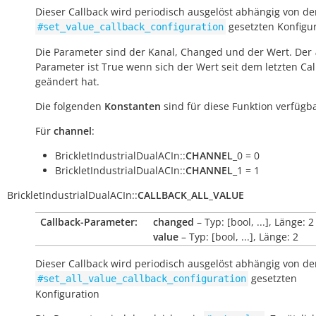
Dieser Callback wird periodisch ausgelöst abhängig von der
gesetzten Konfigu
#set_value_callback_configuration
Die Parameter sind der Kanal, Changed und der Wert. Der
Parameter ist True wenn sich der Wert seit dem letzten Cal
geändert hat.
Die folgenden
Konstanten
sind für diese Funktion verfügba
Für
channel
:
BrickletIndustrialDualACIn::
CHANNEL
_0 = 0
BrickletIndustrialDualACIn::
CHANNEL
_1 = 1
BrickletIndustrialDualACIn
::
CALLBACK_ALL_VALUE
Callback-Parameter:
changed
– Typ: [bool, ...], Länge: 2
value
– Typ: [bool, ...], Länge: 2
Dieser Callback wird periodisch ausgelöst abhängig von der
gesetzten
#set_all_value_callback_configuration
Konfiguration