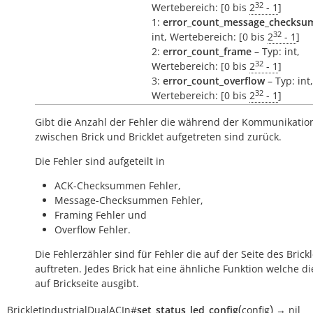
32
Wertebereich: [0 bis
2
- 1
]
1:
error_count_message_checksu
32
int, Wertebereich: [0 bis
2
- 1
]
2:
error_count_frame
– Typ: int,
32
Wertebereich: [0 bis
2
- 1
]
3:
error_count_overflow
– Typ: int,
32
Wertebereich: [0 bis
2
- 1
]
Gibt die Anzahl der Fehler die während der Kommunikatio
zwischen Brick und Bricklet aufgetreten sind zurück.
Die Fehler sind aufgeteilt in
ACK-Checksummen Fehler,
Message-Checksummen Fehler,
Framing Fehler und
Overflow Fehler.
Die Fehlerzähler sind für Fehler die auf der Seite des Brickl
auftreten. Jedes Brick hat eine ähnliche Funktion welche di
auf Brickseite ausgibt.
(
)
BrickletIndustrialDualACIn
#
set_status_led_config
config
→
nil