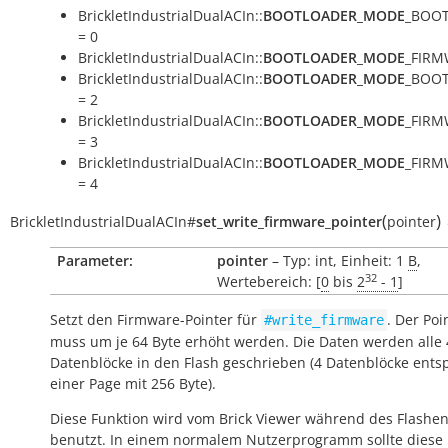
BrickletIndustrialDualACIn::
BOOTLOADER_MODE
_BOO
= 0
BrickletIndustrialDualACIn::
BOOTLOADER_MODE
_FIRM
BrickletIndustrialDualACIn::
BOOTLOADER_MODE
_BOO
= 2
BrickletIndustrialDualACIn::
BOOTLOADER_MODE
_FIRM
= 3
BrickletIndustrialDualACIn::
BOOTLOADER_MODE
_FIRM
= 4
(
)
BrickletIndustrialDualACIn
#
set_write_firmware_pointer
pointer
Parameter:
pointer
– Typ: int, Einheit: 1
B
,
32
Wertebereich: [
0
bis
2
- 1
]
Setzt den Firmware-Pointer für
. Der Poi
#write_firmware
muss um je 64 Byte erhöht werden. Die Daten werden alle 
Datenblöcke in den Flash geschrieben (4 Datenblöcke ent
einer Page mit 256 Byte).
Diese Funktion wird vom Brick Viewer während des Flashe
benutzt. In einem normalem Nutzerprogramm sollte diese 