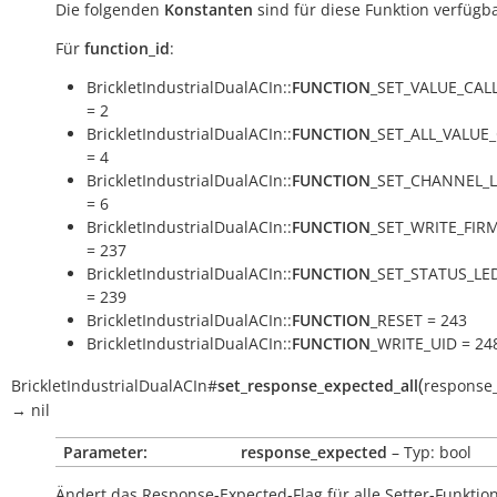
Die folgenden
Konstanten
sind für diese Funktion verfügba
Für
function_id
:
BrickletIndustrialDualACIn::
FUNCTION
_SET_VALUE_CA
= 2
BrickletIndustrialDualACIn::
FUNCTION
_SET_ALL_VALUE
= 4
BrickletIndustrialDualACIn::
FUNCTION
_SET_CHANNEL_
= 6
BrickletIndustrialDualACIn::
FUNCTION
_SET_WRITE_FI
= 237
BrickletIndustrialDualACIn::
FUNCTION
_SET_STATUS_LE
= 239
BrickletIndustrialDualACIn::
FUNCTION
_RESET = 243
BrickletIndustrialDualACIn::
FUNCTION
_WRITE_UID = 24
(
BrickletIndustrialDualACIn
#
set_response_expected_all
response
→
nil
Parameter:
response_expected
– Typ: bool
Ändert das Response-Expected-Flag für alle Setter-Funkti