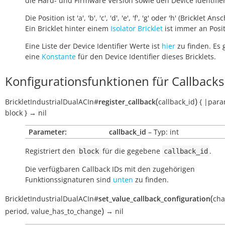
die Hard- und Firmware Version sowie den Device Identifie
Die Position ist 'a', 'b', 'c', 'd', 'e', 'f', 'g' oder 'h' (Bricklet Ans
Ein Bricklet hinter einem
Isolator Bricklet
ist immer an Positi
Eine Liste der Device Identifier Werte ist
hier
zu finden. Es 
eine
Konstante
für den Device Identifier dieses Bricklets.
Konfigurationsfunktionen für Callbacks
(
)
BrickletIndustrialDualACIn
#
register_callback
callback_id
{
|par
block
}
→
nil
Parameter:
callback_id
– Typ: int
Registriert den
für die gegebene
.
block
callback_id
Die verfügbaren Callback IDs mit den zugehörigen
Funktionssignaturen sind
unten
zu finden.
(
BrickletIndustrialDualACIn
#
set_value_callback_configuration
cha
)
period
,
value_has_to_change
→
nil