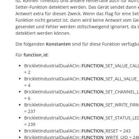
ist, können Timeouts und andere Fehlerfälle auch für Aufr
Setter-Funktion detektiert werden. Das Gerät sendet dann 
Antwort extra für diesen Zweck. Wenn das Flag für eine Set
Funktion nicht gesetzt ist, dann wird keine Antwort vom Ge
gesendet und Fehler werden stillschweigend ignoriert, da s
detektiert werden können.
Die folgenden
Konstanten
sind für diese Funktion verfügba
Für
function_id
:
BrickletIndustrialDualACIn::
FUNCTION
_SET_VALUE_CA
= 2
BrickletIndustrialDualACIn::
FUNCTION
_SET_ALL_VALUE
= 4
BrickletIndustrialDualACIn::
FUNCTION
_SET_CHANNEL_
= 6
BrickletIndustrialDualACIn::
FUNCTION
_SET_WRITE_FI
= 237
BrickletIndustrialDualACIn::
FUNCTION
_SET_STATUS_LE
= 239
BrickletIndustrialDualACIn::
FUNCTION
_RESET = 243
BrickletIndustrialDualACIn::
FUNCTION
_WRITE_UID = 24