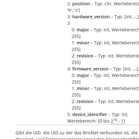
2:
position
– Typ: chr, Wertebereich
'h', 'z']
3:
hardware_version
– Typ: [int, ..
3
0:
major
– Typ: int, Wertebereich
255]
1:
minor
– Typ: int, Wertebereich
255]
2:
revision
– Typ: int, Werteberei
255]
4:
firmware_version
– Typ: [int, ...
0:
major
– Typ: int, Wertebereich
255]
1:
minor
– Typ: int, Wertebereich
255]
2:
revision
– Typ: int, Werteberei
255]
5:
device_identifier
– Typ: int,
16
Wertebereich: [0 bis
2
- 1
]
Gibt die UID, die UID zu der das Bricklet verbunden ist, die 