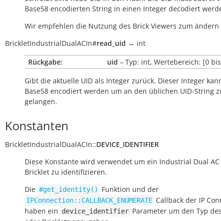
Base58 encodierten String in einen Integer decodiert werd
Wir empfehlen die Nutzung des Brick Viewers zum ändern 
BrickletIndustrialDualACIn
#
read_uid
→
int
Rückgabe:
uid
– Typ: int, Wertebereich: [0 bi
Gibt die aktuelle UID als Integer zurück. Dieser Integer kan
Base58 encodiert werden um an den üblichen UID-String z
gelangen.
Konstanten
BrickletIndustrialDualACIn
::
DEVICE_IDENTIFIER
Diese Konstante wird verwendet um ein Industrial Dual AC
Bricklet zu identifizieren.
Die
Funktion und der
#get_identity()
Callback der IP Con
IPConnection::CALLBACK_ENUMERATE
haben ein
Parameter um den Typ des
device_identifier