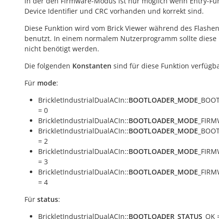
in der den Firmware-Modus ist nur möglich wenn Entry-Fun
Device Identifier und CRC vorhanden und korrekt sind.
Diese Funktion wird vom Brick Viewer während des Flashe
benutzt. In einem normalem Nutzerprogramm sollte diese 
nicht benötigt werden.
Die folgenden
Konstanten
sind für diese Funktion verfügba
Für
mode
:
BrickletIndustrialDualACIn::
BOOTLOADER_MODE
_BOO
= 0
BrickletIndustrialDualACIn::
BOOTLOADER_MODE
_FIRM
BrickletIndustrialDualACIn::
BOOTLOADER_MODE
_BOO
= 2
BrickletIndustrialDualACIn::
BOOTLOADER_MODE
_FIRM
= 3
BrickletIndustrialDualACIn::
BOOTLOADER_MODE
_FIRM
= 4
Für
status
:
BrickletIndustrialDualACIn::
BOOTLOADER_STATUS
_OK 