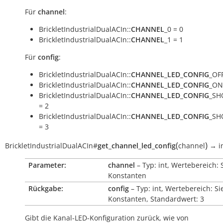
Für
channel
:
BrickletIndustrialDualACIn::
CHANNEL
_0 = 0
BrickletIndustrialDualACIn::
CHANNEL
_1 = 1
Für
config
:
BrickletIndustrialDualACIn::
CHANNEL_LED_CONFIG
_OFF
BrickletIndustrialDualACIn::
CHANNEL_LED_CONFIG
_ON
BrickletIndustrialDualACIn::
CHANNEL_LED_CONFIG
_SH
= 2
BrickletIndustrialDualACIn::
CHANNEL_LED_CONFIG
_SH
= 3
(
)
BrickletIndustrialDualACIn
#
get_channel_led_config
channel
→
i
Parameter:
channel
– Typ: int, Wertebereich: 
Konstanten
Rückgabe:
config
– Typ: int, Wertebereich: Si
Konstanten, Standardwert: 3
Gibt die Kanal-LED-Konfiguration zurück, wie von