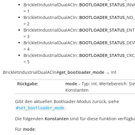
BrickletIndustrialDualACIn::
BOOTLOADER_STATUS
_INV
= 1
BrickletIndustrialDualACIn::
BOOTLOADER_STATUS
_NO
= 2
BrickletIndustrialDualACIn::
BOOTLOADER_STATUS
_ENT
= 3
BrickletIndustrialDualACIn::
BOOTLOADER_STATUS
_DEV
= 4
BrickletIndustrialDualACIn::
BOOTLOADER_STATUS
_CR
= 5
BrickletIndustrialDualACIn
#
get_bootloader_mode
→
int
Rückgabe:
mode
– Typ: int, Wertebereich: Si
Konstanten
Gibt den aktuellen Bootloader-Modus zurück, siehe
.
#set_bootloader_mode
Die folgenden
Konstanten
sind für diese Funktion verfügba
Für
mode
: