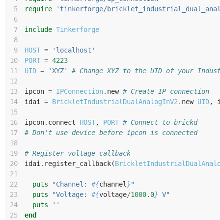
 5
require
'tinkerforge/bricklet_industrial_dual_ana
 6
 7
include
Tinkerforge
 8
 9
HOST
=
'localhost'
10
PORT
=
4223
11
UID
=
'XYZ'
# Change XYZ to the UID of your Indus
12
13
ipcon
=
IPConnection
.
new
# Create IP connection
14
idai
=
BrickletIndustrialDualAnalogInV2
.
new
UID
,
15
16
ipcon
.
connect
HOST
,
PORT
# Connect to brickd
17
# Don't use device before ipcon is connected
18
19
# Register voltage callback
20
idai
.
register_callback
(
BrickletIndustrialDualAnal
21
22
puts
"Channel: 
#{
channel
}
"
23
puts
"Voltage: 
#{
voltage
/
1000
.
0
}
 V"
24
puts
''
25
end