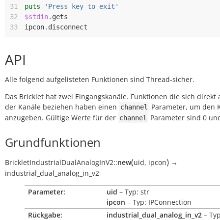
31
puts
'Press key to exit'
32
$stdin
.
gets
33
ipcon
.
disconnect
API
Alle folgend aufgelisteten Funktionen sind Thread-sicher.
Das Bricklet hat zwei Eingangskanäle. Funktionen die sich direkt 
der Kanäle beziehen haben einen
Parameter, um den 
channel
anzugeben. Gültige Werte für der
Parameter sind 0 und
channel
Grundfunktionen
(
)
BrickletIndustrialDualAnalogInV2
::
new
uid
,
ipcon
→
industrial_dual_analog_in_v2
Parameter:
uid
– Typ: str
ipcon
– Typ: IPConnection
Rückgabe:
industrial_dual_analog_in_v2
– Typ