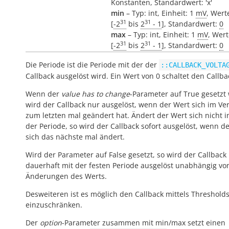
Konstanten, Standardwert: 'x'
min
– Typ: int, Einheit: 1
mV
, Wert
31
31
[
-2
bis
2
- 1
], Standardwert:
0
max
– Typ: int, Einheit: 1
mV
, Wer
31
31
[
-2
bis
2
- 1
], Standardwert:
0
Die Periode ist die Periode mit der der
::CALLBACK_VOLTA
Callback ausgelöst wird. Ein Wert von 0 schaltet den Callba
Wenn der
value has to change
-Parameter auf True gesetzt 
wird der Callback nur ausgelöst, wenn der Wert sich im Ver
zum letzten mal geändert hat. Ändert der Wert sich nicht 
der Periode, so wird der Callback sofort ausgelöst, wenn d
sich das nächste mal ändert.
Wird der Parameter auf False gesetzt, so wird der Callback
dauerhaft mit der festen Periode ausgelöst unabhängig vo
Änderungen des Werts.
Desweiteren ist es möglich den Callback mittels Threshold
einzuschränken.
Der
option
-Parameter zusammen mit min/max setzt einen