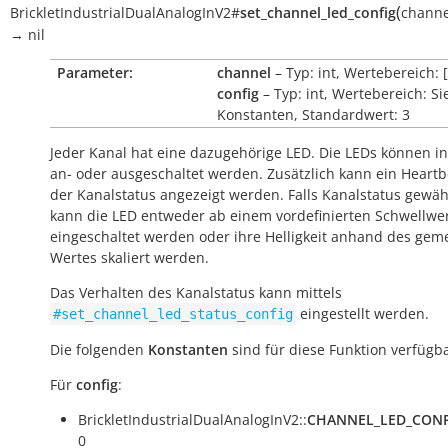
(
BrickletIndustrialDualAnalogInV2
#
set_channel_led_config
channe
→
nil
Parameter:
channel
– Typ: int, Wertebereich: [
config
– Typ: int, Wertebereich: Si
Konstanten, Standardwert: 3
Jeder Kanal hat eine dazugehörige LED. Die LEDs können in
an- oder ausgeschaltet werden. Zusätzlich kann ein Heartb
der Kanalstatus angezeigt werden. Falls Kanalstatus gewäh
kann die LED entweder ab einem vordefinierten Schwellwe
eingeschaltet werden oder ihre Helligkeit anhand des ge
Wertes skaliert werden.
Das Verhalten des Kanalstatus kann mittels
eingestellt werden.
#set_channel_led_status_config
Die folgenden
Konstanten
sind für diese Funktion verfügba
Für
config
:
BrickletIndustrialDualAnalogInV2::
CHANNEL_LED_CONF
0