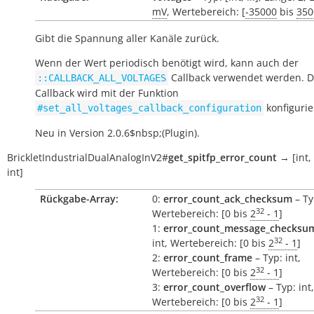
mV
, Wertebereich: [
-35000
bis
350
Gibt die Spannung aller Kanäle zurück.
Wenn der Wert periodisch benötigt wird, kann auch der
Callback verwendet werden. D
::CALLBACK_ALL_VOLTAGES
Callback wird mit der Funktion
konfigurie
#set_all_voltages_callback_configuration
Neu in Version 2.0.6$nbsp;(Plugin).
BrickletIndustrialDualAnalogInV2
#
get_spitfp_error_count
→
[int,
int]
Rückgabe-Array:
0:
error_count_ack_checksum
– Ty
32
Wertebereich: [0 bis
2
- 1
]
1:
error_count_message_checksu
32
int, Wertebereich: [0 bis
2
- 1
]
2:
error_count_frame
– Typ: int,
32
Wertebereich: [0 bis
2
- 1
]
3:
error_count_overflow
– Typ: int,
32
Wertebereich: [0 bis
2
- 1
]