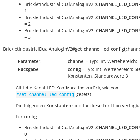
BrickletIndustrialDualAnalogInV2::
CHANNEL_LED_CONF
1
BrickletIndustrialDualAnalogInV2::
CHANNEL_LED_CONF
= 2
BrickletIndustrialDualAnalogInV2::
CHANNEL_LED_CONF
= 3
(
BrickletIndustrialDualAnalogInV2
#
get_channel_led_config
chann
Parameter:
channel
– Typ: int, Wertebereich: [
Rückgabe:
config
– Typ: int, Wertebereich: Si
Konstanten, Standardwert: 3
Gibt die Kanal-LED-Konfiguration zurück, wie von
gesetzt.
#set_channel_led_config
Die folgenden
Konstanten
sind für diese Funktion verfügba
Für
config
:
BrickletIndustrialDualAnalogInV2::
CHANNEL_LED_CONF
0