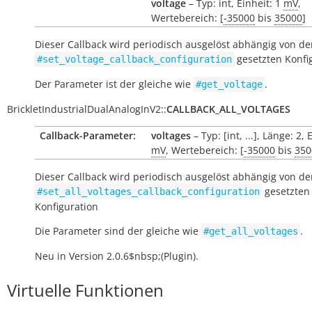
voltage
– Typ: int, Einheit: 1
mV
,
Wertebereich: [
-35000
bis
35000
]
Dieser Callback wird periodisch ausgelöst abhängig von der
gesetzten Konfi
#set_voltage_callback_configuration
Der Parameter ist der gleiche wie
.
#get_voltage
BrickletIndustrialDualAnalogInV2
::
CALLBACK_ALL_VOLTAGES
Callback-Parameter:
voltages
– Typ: [int, ...], Länge: 2, 
mV
, Wertebereich: [
-35000
bis
350
Dieser Callback wird periodisch ausgelöst abhängig von der
gesetzten
#set_all_voltages_callback_configuration
Konfiguration
Die Parameter sind der gleiche wie
.
#get_all_voltages
Neu in Version 2.0.6$nbsp;(Plugin).
Virtuelle Funktionen