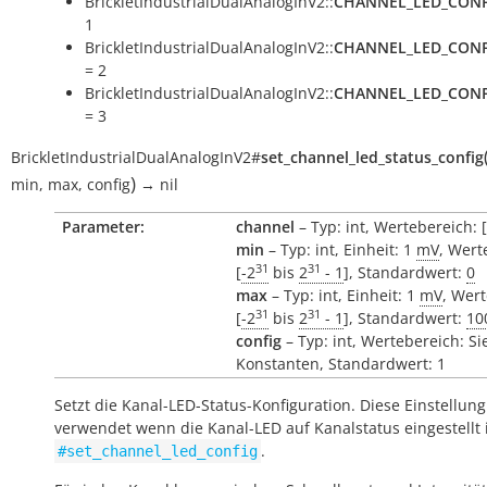
BrickletIndustrialDualAnalogInV2::
CHANNEL_LED_CONF
1
BrickletIndustrialDualAnalogInV2::
CHANNEL_LED_CONF
= 2
BrickletIndustrialDualAnalogInV2::
CHANNEL_LED_CONF
= 3
BrickletIndustrialDualAnalogInV2
#
set_channel_led_status_config
)
min
,
max
,
config
→
nil
Parameter:
channel
– Typ: int, Wertebereich: [
min
– Typ: int, Einheit: 1
mV
, Wert
31
31
[
-2
bis
2
- 1
], Standardwert:
0
max
– Typ: int, Einheit: 1
mV
, Wer
31
31
[
-2
bis
2
- 1
], Standardwert:
10
config
– Typ: int, Wertebereich: Si
Konstanten, Standardwert: 1
Setzt die Kanal-LED-Status-Konfiguration. Diese Einstellung
verwendet wenn die Kanal-LED auf Kanalstatus eingestellt i
.
#set_channel_led_config