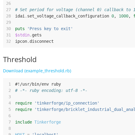
26
27
# Set period for voltage (channel 0) callback to 
28
idai
.
set_voltage_callback_configuration
0
,
1000
,
29
30
puts
'Press key to exit'
31
$stdin
.
gets
32
ipcon
.
disconnect
Threshold
Download (example_threshold.rb)
 1
#!/usr/bin/env ruby
 2
# -*- ruby encoding: utf-8 -*-
 3
 4
require
'tinkerforge/ip_connection'
 5
require
'tinkerforge/bricklet_industrial_dual_ana
 6
 7
include
Tinkerforge
 8
 9
HOST
=
'localhost'