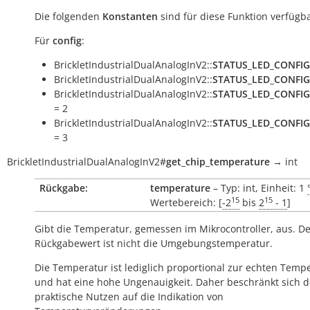
Die folgenden
Konstanten
sind für diese Funktion verfügba
Für
config
:
BrickletIndustrialDualAnalogInV2::
STATUS_LED_CONFIG
BrickletIndustrialDualAnalogInV2::
STATUS_LED_CONFIG
BrickletIndustrialDualAnalogInV2::
STATUS_LED_CONFIG
= 2
BrickletIndustrialDualAnalogInV2::
STATUS_LED_CONFIG
= 3
BrickletIndustrialDualAnalogInV2
#
get_chip_temperature
→
int
Rückgabe:
temperature
– Typ: int, Einheit: 1
15
15
Wertebereich: [
-2
bis
2
- 1
]
Gibt die Temperatur, gemessen im Mikrocontroller, aus. D
Rückgabewert ist nicht die Umgebungstemperatur.
Die Temperatur ist lediglich proportional zur echten Temp
und hat eine hohe Ungenauigkeit. Daher beschränkt sich d
praktische Nutzen auf die Indikation von