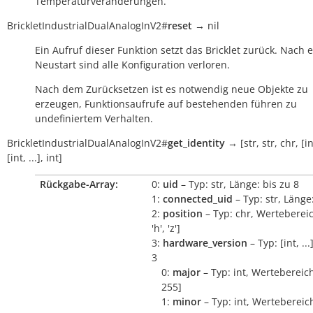
Temperaturveränderungen.
BrickletIndustrialDualAnalogInV2
#
reset
→
nil
Ein Aufruf dieser Funktion setzt das Bricklet zurück. Nach
Neustart sind alle Konfiguration verloren.
Nach dem Zurücksetzen ist es notwendig neue Objekte zu
erzeugen, Funktionsaufrufe auf bestehenden führen zu
undefiniertem Verhalten.
BrickletIndustrialDualAnalogInV2
#
get_identity
→
[str,
str,
chr,
[in
[int,
...],
int]
Rückgabe-Array:
0:
uid
– Typ: str, Länge: bis zu 8
1:
connected_uid
– Typ: str, Länge
2:
position
– Typ: chr, Wertebereich
'h', 'z']
3:
hardware_version
– Typ: [int, ..
3
0:
major
– Typ: int, Wertebereich
255]
1:
minor
– Typ: int, Wertebereich