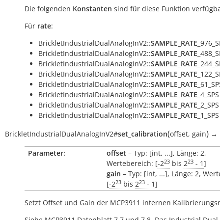
Die folgenden
Konstanten
sind für diese Funktion verfügba
Für
rate
:
BrickletIndustrialDualAnalogInV2::
SAMPLE_RATE
_976_S
BrickletIndustrialDualAnalogInV2::
SAMPLE_RATE
_488_S
BrickletIndustrialDualAnalogInV2::
SAMPLE_RATE
_244_S
BrickletIndustrialDualAnalogInV2::
SAMPLE_RATE
_122_S
BrickletIndustrialDualAnalogInV2::
SAMPLE_RATE
_61_SP
BrickletIndustrialDualAnalogInV2::
SAMPLE_RATE
_4_SPS
BrickletIndustrialDualAnalogInV2::
SAMPLE_RATE
_2_SPS
BrickletIndustrialDualAnalogInV2::
SAMPLE_RATE
_1_SPS
(
)
BrickletIndustrialDualAnalogInV2
#
set_calibration
offset
,
gain
→
Parameter:
offset
– Typ: [int, ...], Länge: 2,
23
23
Wertebereich: [
-2
bis
2
- 1
]
gain
– Typ: [int, ...], Länge: 2, Wer
23
23
[
-2
bis
2
- 1
]
Setzt Offset und Gain der MCP3911 internen Kalibrierungsr
Siehe MCP3911 Datenblatt 7.7 und 7.8. Das Industrial Dual