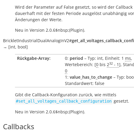
Wird der Parameter auf False gesetzt, so wird der Callback
dauerhaft mit der festen Periode ausgelöst unabhängig vo
Änderungen der Werte.
Neu in Version 2.0.6$nbsp;(Plugin).
BrickletIndustrialDualAnalogInV2
#
get_all_voltages_callback_conf
→
[int,
bool]
Rückgabe-Array:
0:
period
– Typ: int, Einheit: 1
ms
,
32
Wertebereich: [
0
bis
2
- 1
], Stan
0
1:
value_has_to_change
– Typ: boo
Standardwert: false
Gibt die Callback-Konfiguration zurück, wie mittels
gesetzt.
#set_all_voltages_callback_configuration
Neu in Version 2.0.6$nbsp;(Plugin).
Callbacks