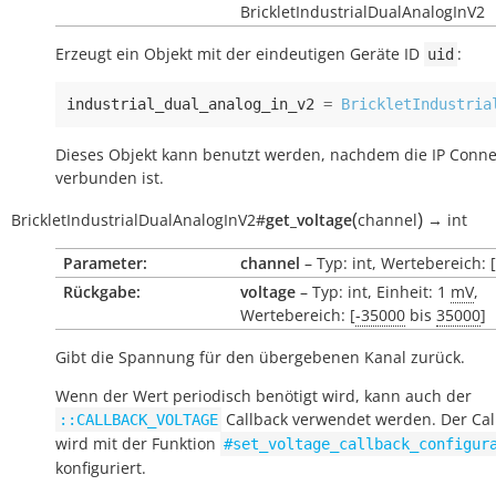
BrickletIndustrialDualAnalogInV2
Erzeugt ein Objekt mit der eindeutigen Geräte ID
:
uid
industrial_dual_analog_in_v2
=
BrickletIndustria
Dieses Objekt kann benutzt werden, nachdem die IP Conne
verbunden ist.
(
)
BrickletIndustrialDualAnalogInV2
#
get_voltage
channel
→
int
Parameter:
channel
– Typ: int, Wertebereich: [
Rückgabe:
voltage
– Typ: int, Einheit: 1
mV
,
Wertebereich: [
-35000
bis
35000
]
Gibt die Spannung für den übergebenen Kanal zurück.
Wenn der Wert periodisch benötigt wird, kann auch der
Callback verwendet werden. Der Cal
::CALLBACK_VOLTAGE
wird mit der Funktion
#set_voltage_callback_configur
konfiguriert.