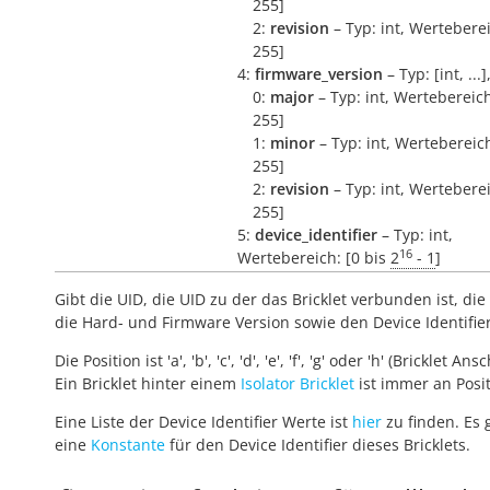
255]
2:
revision
– Typ: int, Werteberei
255]
4:
firmware_version
– Typ: [int, ...
0:
major
– Typ: int, Wertebereich
255]
1:
minor
– Typ: int, Wertebereich
255]
2:
revision
– Typ: int, Werteberei
255]
5:
device_identifier
– Typ: int,
16
Wertebereich: [0 bis
2
- 1
]
Gibt die UID, die UID zu der das Bricklet verbunden ist, die 
die Hard- und Firmware Version sowie den Device Identifie
Die Position ist 'a', 'b', 'c', 'd', 'e', 'f', 'g' oder 'h' (Bricklet Ans
Ein Bricklet hinter einem
Isolator Bricklet
ist immer an Positi
Eine Liste der Device Identifier Werte ist
hier
zu finden. Es 
eine
Konstante
für den Device Identifier dieses Bricklets.