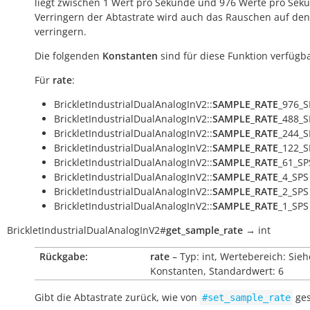
liegt zwischen 1 Wert pro Sekunde und 976 Werte pro Seku
Verringern der Abtastrate wird auch das Rauschen auf de
verringern.
Die folgenden
Konstanten
sind für diese Funktion verfügba
Für
rate
:
BrickletIndustrialDualAnalogInV2::
SAMPLE_RATE
_976_S
BrickletIndustrialDualAnalogInV2::
SAMPLE_RATE
_488_S
BrickletIndustrialDualAnalogInV2::
SAMPLE_RATE
_244_S
BrickletIndustrialDualAnalogInV2::
SAMPLE_RATE
_122_S
BrickletIndustrialDualAnalogInV2::
SAMPLE_RATE
_61_SP
BrickletIndustrialDualAnalogInV2::
SAMPLE_RATE
_4_SPS
BrickletIndustrialDualAnalogInV2::
SAMPLE_RATE
_2_SPS
BrickletIndustrialDualAnalogInV2::
SAMPLE_RATE
_1_SPS
BrickletIndustrialDualAnalogInV2
#
get_sample_rate
→
int
Rückgabe:
rate
– Typ: int, Wertebereich: Sieh
Konstanten, Standardwert: 6
Gibt die Abtastrate zurück, wie von
ges
#set_sample_rate