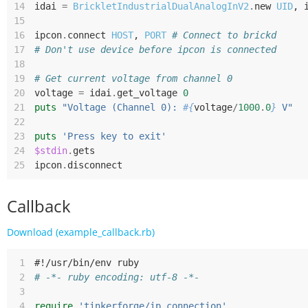
14
idai
=
BrickletIndustrialDualAnalogInV2
.
new
UID
,
15
16
ipcon
.
connect
HOST
,
PORT
# Connect to brickd
17
# Don't use device before ipcon is connected
18
19
# Get current voltage from channel 0
20
voltage
=
idai
.
get_voltage
0
21
puts
"Voltage (Channel 0): 
#{
voltage
/
1000
.
0
}
 V"
22
23
puts
'Press key to exit'
24
$stdin
.
gets
25
ipcon
.
disconnect
Callback
Download (example_callback.rb)
 1
#!/usr/bin/env ruby
 2
# -*- ruby encoding: utf-8 -*-
 3
 4
require
'tinkerforge/ip_connection'