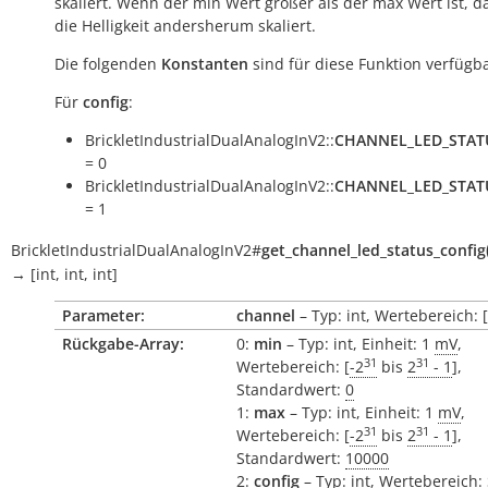
skaliert. Wenn der min Wert größer als der max Wert ist, 
die Helligkeit andersherum skaliert.
Die folgenden
Konstanten
sind für diese Funktion verfügba
Für
config
:
BrickletIndustrialDualAnalogInV2::
CHANNEL_LED_STAT
= 0
BrickletIndustrialDualAnalogInV2::
CHANNEL_LED_STAT
= 1
BrickletIndustrialDualAnalogInV2
#
get_channel_led_status_config
→
[int,
int,
int]
Parameter:
channel
– Typ: int, Wertebereich: [
Rückgabe-Array:
0:
min
– Typ: int, Einheit: 1
mV
,
31
31
Wertebereich: [
-2
bis
2
- 1
],
Standardwert:
0
1:
max
– Typ: int, Einheit: 1
mV
,
31
31
Wertebereich: [
-2
bis
2
- 1
],
Standardwert:
10000
2:
config
– Typ: int, Wertebereich: