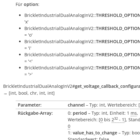
Für
option
:
BrickletIndustrialDualAnalogInV2::
THRESHOLD_OPTIO
'x'
BrickletIndustrialDualAnalogInV2::
THRESHOLD_OPTIO
= 'o'
BrickletIndustrialDualAnalogInV2::
THRESHOLD_OPTIO
= 'i'
BrickletIndustrialDualAnalogInV2::
THRESHOLD_OPTIO
= '<'
BrickletIndustrialDualAnalogInV2::
THRESHOLD_OPTIO
= '>'
BrickletIndustrialDualAnalogInV2
#
get_voltage_callback_configur
→
[int,
bool,
chr,
int,
int]
Parameter:
channel
– Typ: int, Wertebereich: [
Rückgabe-Array:
0:
period
– Typ: int, Einheit: 1
ms
,
32
Wertebereich: [
0
bis
2
- 1
], Stan
0
1:
value_has_to_change
– Typ: boo
Standardwert: false