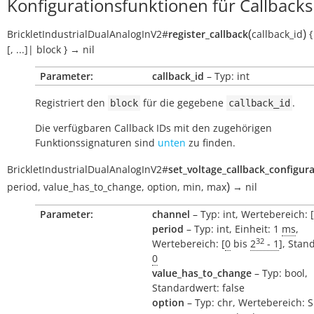
Konfigurationsfunktionen für Callbacks
(
)
BrickletIndustrialDualAnalogInV2
#
register_callback
callback_id
{
[,
...]|
block
}
→
nil
Parameter:
callback_id
– Typ: int
Registriert den
für die gegebene
.
block
callback_id
Die verfügbaren Callback IDs mit den zugehörigen
Funktionssignaturen sind
unten
zu finden.
BrickletIndustrialDualAnalogInV2
#
set_voltage_callback_configur
)
period
,
value_has_to_change
,
option
,
min
,
max
→
nil
Parameter:
channel
– Typ: int, Wertebereich: [
period
– Typ: int, Einheit: 1
ms
,
32
Wertebereich: [
0
bis
2
- 1
], Stan
0
value_has_to_change
– Typ: bool,
Standardwert: false
option
– Typ: chr, Wertebereich: 