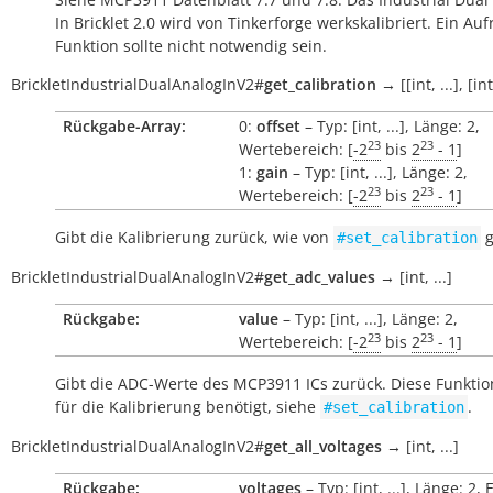
In Bricklet 2.0 wird von Tinkerforge werkskalibriert. Ein Auf
Funktion sollte nicht notwendig sein.
BrickletIndustrialDualAnalogInV2
#
get_calibration
→
[[int,
...],
[int
Rückgabe-Array:
0:
offset
– Typ: [int, ...], Länge: 2,
23
23
Wertebereich: [
-2
bis
2
- 1
]
1:
gain
– Typ: [int, ...], Länge: 2,
23
23
Wertebereich: [
-2
bis
2
- 1
]
Gibt die Kalibrierung zurück, wie von
g
#set_calibration
BrickletIndustrialDualAnalogInV2
#
get_adc_values
→
[int,
...]
Rückgabe:
value
– Typ: [int, ...], Länge: 2,
23
23
Wertebereich: [
-2
bis
2
- 1
]
Gibt die ADC-Werte des MCP3911 ICs zurück. Diese Funktio
für die Kalibrierung benötigt, siehe
.
#set_calibration
BrickletIndustrialDualAnalogInV2
#
get_all_voltages
→
[int,
...]
Rückgabe:
voltages
– Typ: [int, ...], Länge: 2, 