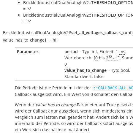
BrickletIndustrialDualAnalogInV2::
THRESHOLD_OPTIO
= '<'
BrickletIndustrialDualAnalogInV2::
THRESHOLD_OPTIO
= '>'
BrickletIndustrialDualAnalogInV2
#
set_all_voltages_callback_conf
)
value_has_to_change
→
nil
Parameter:
period
– Typ: int, Einheit: 1
ms
,
32
Wertebereich: [
0
bis
2
- 1
], Stan
0
value_has_to_change
– Typ: bool,
Standardwert: false
Die Periode ist die Periode mit der der
::CALLBACK_ALL_V
Callback ausgelöst wird. Ein Wert von 0 schaltet den Callba
Wenn der
value has to change
-Parameter auf True gesetzt 
wird der Callback nur ausgelöst, wenn sich mindestens ei
Vergleich zum letzten mal geändert hat. Ändert sich kein W
innerhalb der Periode, so wird der Callback sofort ausgelö
ein Wert sich das nächste mal ändert.