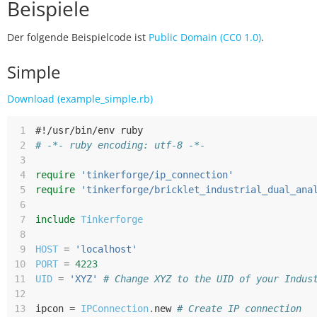
Beispiele
Der folgende Beispielcode ist
Public Domain (CC0 1.0)
.
Simple
Download (example_simple.rb)
 1
#!/usr/bin/env ruby
 2
# -*- ruby encoding: utf-8 -*-
 3
 4
require
'tinkerforge/ip_connection'
 5
require
'tinkerforge/bricklet_industrial_dual_ana
 6
 7
include
Tinkerforge
 8
 9
HOST
=
'localhost'
10
PORT
=
4223
11
UID
=
'XYZ'
# Change XYZ to the UID of your Indus
12
13
ipcon
=
IPConnection
.
new
# Create IP connection