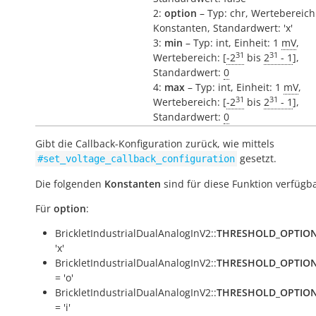
2:
option
– Typ: chr, Wertebereich
Konstanten, Standardwert: 'x'
3:
min
– Typ: int, Einheit: 1
mV
,
31
31
Wertebereich: [
-2
bis
2
- 1
],
Standardwert:
0
4:
max
– Typ: int, Einheit: 1
mV
,
31
31
Wertebereich: [
-2
bis
2
- 1
],
Standardwert:
0
Gibt die Callback-Konfiguration zurück, wie mittels
gesetzt.
#set_voltage_callback_configuration
Die folgenden
Konstanten
sind für diese Funktion verfügba
Für
option
:
BrickletIndustrialDualAnalogInV2::
THRESHOLD_OPTIO
'x'
BrickletIndustrialDualAnalogInV2::
THRESHOLD_OPTIO
= 'o'
BrickletIndustrialDualAnalogInV2::
THRESHOLD_OPTIO
= 'i'