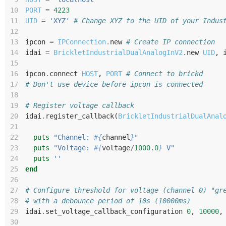
10
PORT
=
4223
11
UID
=
'XYZ'
# Change XYZ to the UID of your Indus
12
13
ipcon
=
IPConnection
.
new
# Create IP connection
14
idai
=
BrickletIndustrialDualAnalogInV2
.
new
UID
,
15
16
ipcon
.
connect
HOST
,
PORT
# Connect to brickd
17
# Don't use device before ipcon is connected
18
19
# Register voltage callback
20
idai
.
register_callback
(
BrickletIndustrialDualAnal
21
22
puts
"Channel: 
#{
channel
}
"
23
puts
"Voltage: 
#{
voltage
/
1000
.
0
}
 V"
24
puts
''
25
end
26
27
# Configure threshold for voltage (channel 0) "gr
28
# with a debounce period of 10s (10000ms)
29
idai
.
set_voltage_callback_configuration
0
,
10000
,
30