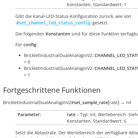
Konstanten, Standardwert: 1
Gibt die Kanal-LED-Status-Konfiguration zurück, wie von
gesetzt.
#set_channel_led_status_config
Die folgenden
Konstanten
sind für diese Funktion verfügba
Für
config
:
BrickletIndustrialDualAnalogInV2::
CHANNEL_LED_STAT
= 0
BrickletIndustrialDualAnalogInV2::
CHANNEL_LED_STAT
= 1
Fortgeschrittene Funktionen
(
)
BrickletIndustrialDualAnalogInV2
#
set_sample_rate
rate
→
nil
Parameter:
rate
– Typ: int, Wertebereich: Sieh
Konstanten, Standardwert: 6
Setzt die Abtastrate. Der Wertebereich der verfügbare Abt