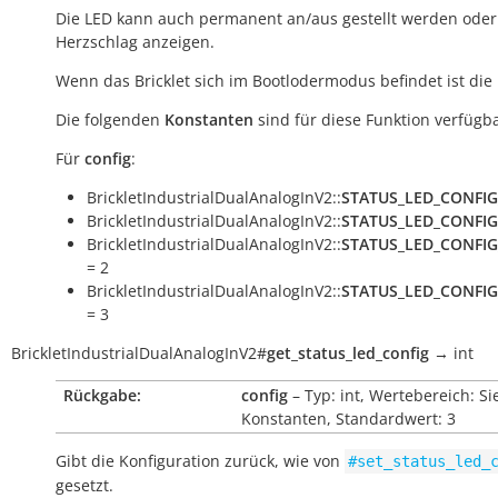
Die LED kann auch permanent an/aus gestellt werden oder
Herzschlag anzeigen.
Wenn das Bricklet sich im Bootlodermodus befindet ist die
Die folgenden
Konstanten
sind für diese Funktion verfügba
Für
config
:
BrickletIndustrialDualAnalogInV2::
STATUS_LED_CONFIG
BrickletIndustrialDualAnalogInV2::
STATUS_LED_CONFIG
BrickletIndustrialDualAnalogInV2::
STATUS_LED_CONFIG
= 2
BrickletIndustrialDualAnalogInV2::
STATUS_LED_CONFIG
= 3
BrickletIndustrialDualAnalogInV2
#
get_status_led_config
→
int
Rückgabe:
config
– Typ: int, Wertebereich: Si
Konstanten, Standardwert: 3
Gibt die Konfiguration zurück, wie von
#set_status_led_
gesetzt.